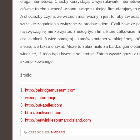
drogą internetową. Choćby korzystając z wyszukiwarki internetow
głównie trzeba zwracać własną uwagę szukając firm oferujących
A chociażby czymś ze wszech miar ważnym jest to, aby zwracać
wszelkie zagadnienia związane ze środowiskiem. Czyli zawsze p
najzwyczajniej nie korzystać z usług tych firm, które całkowicie 
dot. ekologii. A więc pamiętaj – zamów kontener w takiej firmy, któ
siebie, ale także o świat. Może to zabrzmiało za bardzo górnolotni
wiedzieć, iż tego typu kwestie są istotne. Zatem wywóz gruzu z t
skomplikowanego.
źródło:
———————————
1.
http://oakridgemuseum.com
2.
więcej informacji
3.
http://ouf-atelier.com
4.
http://paulwendl.com
5.
http://periwinklesonmarcoisland.com
CATEGORIES:
MMORPG