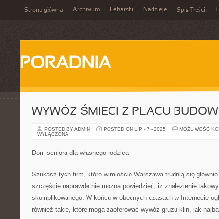
Archiwum
Lekarski
Nadzieje
T
Strona główna
Spis Treści
PORADNIA
WYWÓZ ŚMIECI Z PLACU BUDOW
POSTED BY ADMIN
POSTED ON LIP - 7 - 2025
MOŻLIWOŚĆ K
WYŁĄCZONA
Dom seniora dla własnego rodzica
Szukasz tych firm, które w mieście Warszawa trudnią się główn
szczęście naprawdę nie można powiedzieć, iż znalezienie takowy
skomplikowanego. W końcu w obecnych czasach w Internecie ogła
również takie, które mogą zaoferować wywóz gruzu klin, jak naj