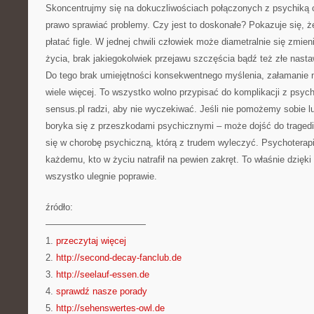
Skoncentrujmy się na dokuczliwościach połączonych z psychiką 
prawo sprawiać problemy. Czy jest to doskonałe? Pokazuje się, ż
płatać figle. W jednej chwili człowiek może diametralnie się zmien
życia, brak jakiegokolwiek przejawu szczęścia bądź też złe nast
Do tego brak umiejętności konsekwentnego myślenia, załamanie 
wiele więcej. To wszystko wolno przypisać do komplikacji z psych
sensus.pl radzi, aby nie wyczekiwać. Jeśli nie pomożemy sobie lu
boryka się z przeszkodami psychicznymi – może dojść do tragedi
się w chorobę psychiczną, którą z trudem wyleczyć. Psychoterap
każdemu, kto w życiu natrafił na pewien zakręt. To właśnie dzięki 
wszystko ulegnie poprawie.
źródło:
———————————
1.
przeczytaj więcej
2.
http://second-decay-fanclub.de
3.
http://seelauf-essen.de
4.
sprawdź nasze porady
5.
http://sehenswertes-owl.de