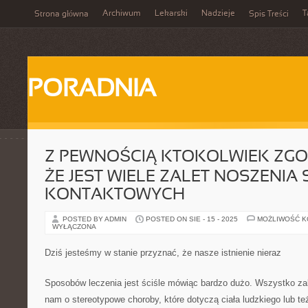
Archiwum
Lekarski
Nadzieje
T
Strona główna
Spis Treści
PORADNIA
Z PEWNOŚCIĄ KTOKOLWIEK ZGODZ
ŻE JEST WIELE ZALET NOSZENIA
KONTAKTOWYCH
POSTED BY ADMIN
POSTED ON SIE - 15 - 2025
MOŻLIWOŚĆ 
WYŁĄCZONA
Dziś jesteśmy w stanie przyznać, że nasze istnienie nieraz
Sposobów leczenia jest ściśle mówiąc bardzo dużo. Wszystko zal
nam o stereotypowe choroby, które dotyczą ciała ludzkiego lub 