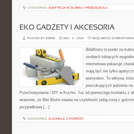
CATEGORIES:
ADAPTACJA W ŻŁOBKU I PRZEDSZKOLU
EKO GADŻETY I AKCESORIA
POSTED BY ADMIN
MAJ - 4 - 2026
MOŻLIWOŚĆ KOMENTOWAN
BibiBistro to punkt na kulin
osobach lubiących wygodne
internetowa pokazuje charak
mają być nie tylko apetyczn
pomysłem. To witryna, któr
poszukujących jedzenia na 
Przechowywania i DIY w Kuchni. Już od pierwszego kontaktu z o
wrażenie, że Bibi Bistro stawia na czytelność połączoną z gościnn
przypadkowa […]
CATEGORIES:
ALKOHOLE Z PODRÓŻY