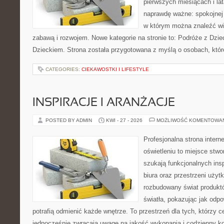
pierwszych miesiącach i lat
naprawdę ważne: spokojnej o
w którym można znaleźć wi
zabawą i rozwojem. Nowe kategorie na stronie to: Podróże z Dzie
Dzieckiem. Strona została przygotowana z myślą o osobach, któ
CATEGORIES:
CIEKAWOSTKI I LIFESTYLE
INSPIRACJE I ARANŻACJE
POSTED BY ADMIN
KWI - 27 - 2026
MOŻLIWOŚĆ KOMENTOWA
Profesjonalna strona inter
oświetleniu to miejsce stwo
szukają funkcjonalnych ins
biura oraz przestrzeni użyt
rozbudowany świat produkt
światła, pokazując jak odp
potrafią odmienić każde wnętrze. To przestrzeń dla tych, którzy c
jednocześnie zwracają uwagę na jakość wykonania i codzienny k