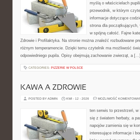
myślą o właścicielach pupi
przewodnik, w którym czyte
informacje dotyczące codzi
strona dla początkujących, 
w spójną całość. Fajne kate
Zdrowie i Profilaktyka. Na stronie można znaleźć rozbudowane pr
różnym temperamencie. Dzięki temu czytelnik ma możliwość św
odpowiedniego pupila. Opisy obejmują zachowanie zwierząt, a […
CATEGORIES:
PIZZERIE W POLSCE
KAWA A ZDROWIE
POSTED BY ADMIN
KWI - 12 - 2026
MOŻLIWOŚĆ KOMENTOWA
ten serwis to przestrzeń, w
się z światem herbaty, a p
napojów zamienia się w konk
interesujące informacje i bo