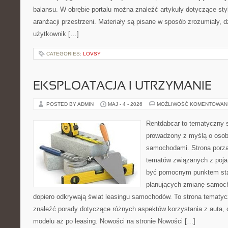
balansu. W obrębie portalu można znaleźć artykuły dotyczące styl
aranżacji przestrzeni. Materiały są pisane w sposób zrozumiały, 
użytkownik […]
CATEGORIES:
LOVSY
EKSPLOATACJA I UTRZYMANIE
POSTED BY ADMIN
MAJ - 4 - 2026
MOŻLIWOŚĆ KOMENTOWAN
Rentdabcar to tematyczny s
prowadzony z myślą o osoba
samochodami. Strona porzą
tematów związanych z poj
być pomocnym punktem sta
planujących zmianę samocho
dopiero odkrywają świat leasingu samochodów. To strona tematy
znaleźć porady dotyczące różnych aspektów korzystania z auta,
modelu aż po leasing. Nowości na stronie Nowości […]