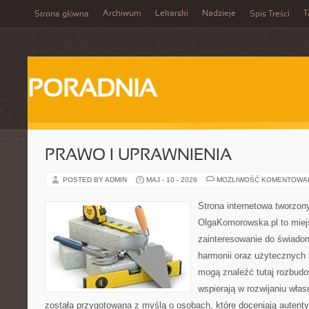
Archiwum
Lekarski
Nadzieje
T
Strona główna
Spis Treści
PORADNIA
PRAWO I UPRAWNIENIA
POSTED BY ADMIN
MAJ - 10 - 2026
MOŻLIWOŚĆ KOMENTOWA
Strona internetowa tworzon
OlgaKomorowska.pl to miejs
zainteresowanie do świadom
harmonii oraz użytecznych 
mogą znaleźć tutaj rozbudo
wspierają w rozwijaniu wła
została przygotowana z myślą o osobach, które doceniają autenty