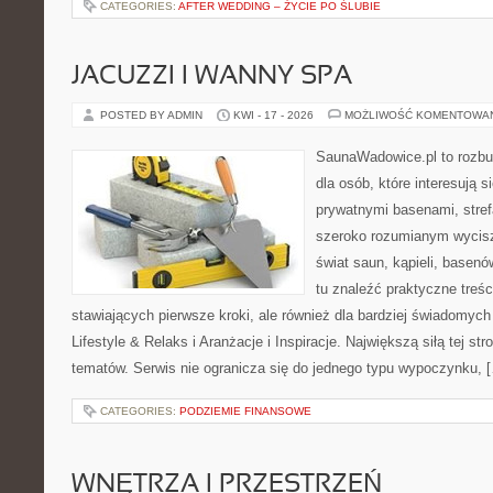
CATEGORIES:
AFTER WEDDING – ŻYCIE PO ŚLUBIE
JACUZZI I WANNY SPA
POSTED BY ADMIN
KWI - 17 - 2026
MOŻLIWOŚĆ KOMENTOWA
SaunaWadowice.pl to rozbu
dla osób, które interesują s
prywatnymi basenami, stref
szeroko rozumianym wycisz
świat saun, kąpieli, base
tu znaleźć praktyczne treś
stawiających pierwsze kroki, ale również dla bardziej świadomyc
Lifestyle & Relaks i Aranżacje i Inspiracje. Największą siłą tej st
tematów. Serwis nie ogranicza się do jednego typu wypoczynku, 
CATEGORIES:
PODZIEMIE FINANSOWE
WNĘTRZA I PRZESTRZEŃ