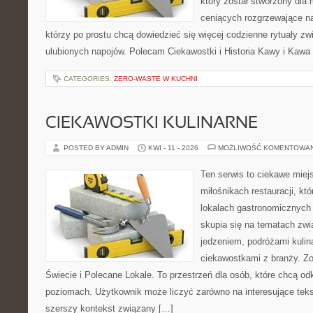
który został stworzony dla
ceniących rozgrzewające na
którzy po prostu chcą dowiedzieć się więcej codzienne rytuały 
ulubionych napojów. Polecam Ciekawostki i Historia Kawy i Kawa 
CATEGORIES:
ZERO-WASTE W KUCHNI
CIEKAWOSTKI KULINARNE
POSTED BY ADMIN
KWI - 11 - 2026
MOŻLIWOŚĆ KOMENTOWA
Ten serwis to ciekawe miej
miłośnikach restauracji, któ
lokalach gastronomicznych 
skupia się na tematach zwi
jedzeniem, podróżami kulina
ciekawostkami z branży. Zo
Świecie i Polecane Lokale. To przestrzeń dla osób, które chcą o
poziomach. Użytkownik może liczyć zarówno na interesujące tekst
szerszy kontekst związany […]