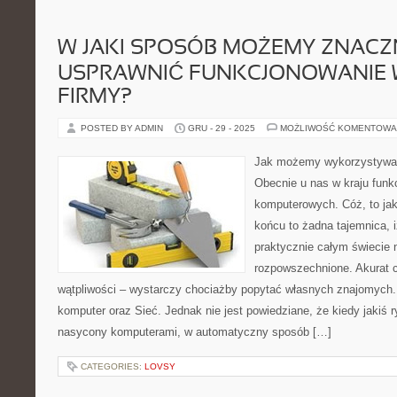
W JAKI SPOSÓB MOŻEMY ZNACZ
USPRAWNIĆ FUNKCJONOWANIE 
FIRMY?
POSTED BY ADMIN
GRU - 29 - 2025
MOŻLIWOŚĆ KOMENTOWA
Jak możemy wykorzystywać
Obecnie u nas w kraju funk
komputerowych. Cóż, to jak
końcu to żadna tajemnica, 
praktycznie całym świecie 
rozpowszechnione. Akurat c
wątpliwości – wystarczy chociażby popytać własnych znajomych.
komputer oraz Sieć. Jednak nie jest powiedziane, że kiedy jakiś 
nasycony komputerami, w automatyczny sposób […]
CATEGORIES:
LOVSY