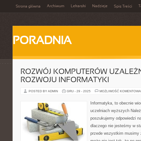
Archiwum
Lekarski
Nadzieje
T
Strona główna
Spis Treści
PORADNIA
ROZWÓJ KOMPUTERÓW UZALEŻN
ROZWOJU INFORMATYKI
POSTED BY ADMIN
GRU - 29 - 2025
MOŻLIWOŚĆ KOMENTOWA
Informatyka, to obecnie wi
uczelniach wyższych Należy
poszukujemy odpowiedzi na 
dlaczego nie jesteśmy w st
przede wszystkim musimy 
może nie jest tak, że po p