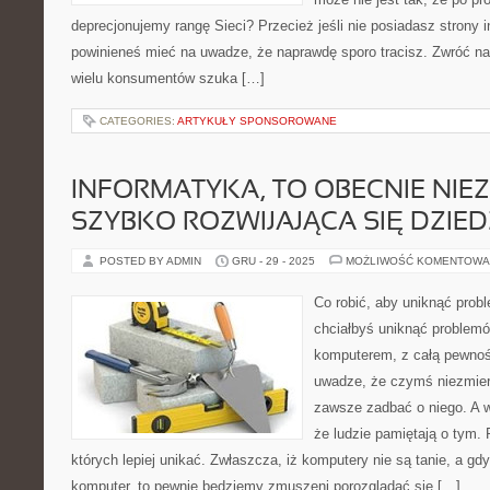
deprecjonujemy rangę Sieci? Przecież jeśli nie posiadasz strony in
powinieneś mieć na uwadze, że naprawdę sporo tracisz. Zwróć na
wielu konsumentów szuka […]
CATEGORIES:
ARTYKUŁY SPONSOROWANE
INFORMATYKA, TO OBECNIE NIE
SZYBKO ROZWIJAJĄCA SIĘ DZIED
POSTED BY ADMIN
GRU - 29 - 2025
MOŻLIWOŚĆ KOMENTOWA
Co robić, aby uniknąć pro
chciałbyś uniknąć problem
komputerem, z całą pewnoś
uwadze, że czymś niezmier
zawsze zadbać o niego. A w
że ludzie pamiętają o tym. 
których lepiej unikać. Zwłaszcza, iż komputery nie są tanie, a gd
komputer, to pewnie będziemy zmuszeni porozglądać się […]