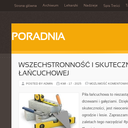
Archiwum
Lekarski
Nadzieje
T
Strona główna
Spis Treści
PORADNIA
WSZECHSTRONNOŚĆ I SKUTECZN
ŁAŃCUCHOWEJ
POSTED BY ADMIN
KWI - 17 - 2025
MOŻLIWOŚĆ KOMENTOWA
Piła łańcuchowa to niezast
drzewami i gałęziami. Dzięk
skuteczności, jest nieoce
ogrodzie i lesie. Zapraszam
zaletach tego narzędzia! #