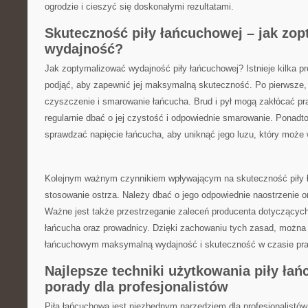
ogrodzie ⁢i cieszyć się⁢ doskonałymi rezultatami.
Skuteczność piły łańcuchowej – jak zop
wydajność?
Jak zoptymalizować wydajność piły łańcuchowej? Istnieje kilka pr
podjąć, aby zapewnić jej maksymalną ⁤skuteczność. Po pierwsze, 
czyszczenie i⁢ smarowanie łańcucha. Brud i pył mogą zakłócać prac
regularnie ‍dbać o ⁣jej czystość i odpowiednie smarowanie. ‌Ponadto
sprawdzać ‌napięcie łańcucha,‍ aby uniknąć jego luzu, który może​ 
Kolejnym ważnym czynnikiem wpływającym ⁢na skuteczność piły ła
stosowanie ostrza. Należy dbać o ​jego odpowiednie naostrzenie 
Ważne jest także ⁢przestrzeganie zaleceń producenta dotyczących 
łańcucha oraz⁤ prowadnicy. Dzięki zachowaniu tych zasad, można
łańcuchowym⁢ maksymalną⁢ wydajność i skuteczność w czasie pra
Najlepsze techniki użytkowania⁢ piły łań
porady dla profesjonalistów
Piła łańcuchowa jest niezbędnym narzędziem dla profesjonalistó