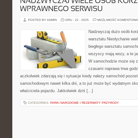
NADZWYCZAJ WIELE OSÓB KORZ
WPRAWNEGO SERWISU
POSTED BY ADMIN
GRU - 22 - 2025
MOŻLIWOŚĆ KOMENTOWA
Nadzwyczaj dużo osób korz
warsztatu Niesłychanie wie
biegłego warsztatu samoch
wszyscy mają wozy, a te ja
W samochodzie może się z
czasami naprawa trwa godzi
aczkolwiek zdarzają się i sytuacje kiedy należy samochód pozos
samochodowym nawet kilka dni, a to już może być wydatnym sk
właściciela pojazdu. Jakkolwiek dziś […]
CATEGORIES:
PARKI NARODOWE I REZERWATY PRZYRODY