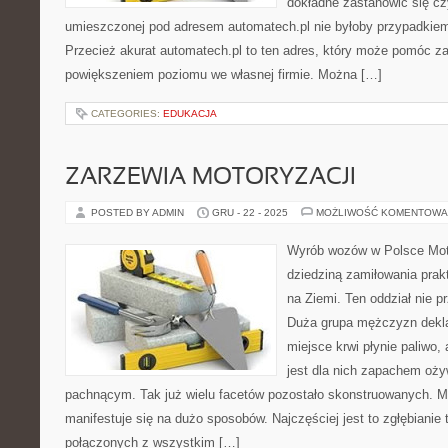
dokładne zastanowić się cz
umieszczonej pod adresem automatech.pl nie byłoby przypadkie
Przecież akurat automatech.pl to ten adres, który może pomóc 
powiększeniem poziomu we własnej firmie. Można […]
CATEGORIES:
EDUKACJA
ZARZEWIA MOTORYZACJI
POSTED BY ADMIN
GRU - 22 - 2025
MOŻLIWOŚĆ KOMENTOWA
Wyrób wozów w Polsce Mot
dziedziną zamiłowania pra
na Ziemi. Ten oddział nie 
Duża grupa mężczyzn deklar
miejsce krwi płynie paliwo,
jest dla nich zapachem oży
pachnącym. Tak już wielu facetów pozostało skonstruowanych. Mi
manifestuje się na dużo sposobów. Najczęściej jest to zgłębianie 
połączonych z wszystkim […]