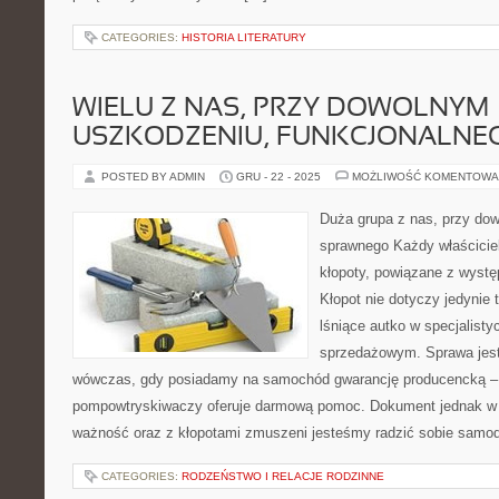
CATEGORIES:
HISTORIA LITERATURY
WIELU Z NAS, PRZY DOWOLNYM
USZKODZENIU, FUNKCJONALNE
POSTED BY ADMIN
GRU - 22 - 2025
MOŻLIWOŚĆ KOMENTOWA
Duża grupa z nas, przy do
sprawnego Każdy właścicie
kłopoty, powiązane z wystę
Kłopot nie dotyczy jedynie t
lśniące autko w specjalist
sprzedażowym. Sprawa jest 
wówczas, gdy posiadamy na samochód gwarancję producencką 
pompowtryskiwaczy oferuje darmową pomoc. Dokument jednak w o
ważność oraz z kłopotami zmuszeni jesteśmy radzić sobie samod
CATEGORIES:
RODZEŃSTWO I RELACJE RODZINNE