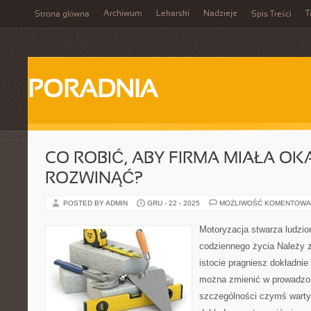
Archiwum
Lekarski
Nadzieje
T
Strona główna
Spis Treści
PORADNIA
CO ROBIĆ, ABY FIRMA MIAŁA OKA
ROZWINĄĆ?
POSTED BY ADMIN
GRU - 22 - 2025
MOŻLIWOŚĆ KOMENTOWA
Motoryzacja stwarza ludzi
codziennego życia Należy z
istocie pragniesz dokładnie
można zmienić w prowadzone
szczególności czymś wartym