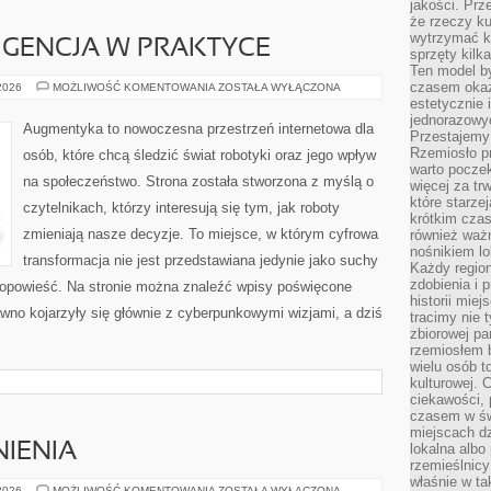
jakości. Prz
że rzeczy ku
wytrzymać ki
IGENCJA W PRAKTYCE
sprzęty kilk
Ten model by
czasem okaz
SZTUCZNA
 2026
MOŻLIWOŚĆ KOMENTOWANIA
ZOSTAŁA WYŁĄCZONA
INTELIGENCJA
estetycznie 
W
jednorazowyc
PRAKTYCE
Augmentyka to nowoczesna przestrzeń internetowa dla
Przestajemy 
Rzemiosło p
osób, które chcą śledzić świat robotyki oraz jego wpływ
warto poczek
na społeczeństwo. Strona została stworzona z myślą o
więcej za tr
które starzej
czytelnikach, którzy interesują się tym, jak roboty
krótkim czas
zmieniają nasze decyzje. To miejsce, w którym cyfrowa
również ważn
nośnikiem lok
transformacja nie jest przedstawiana jedynie jako suchy
Każdy region
zdobienia i 
a opowieść. Na stronie można znaleźć wpisy poświęcone
historii miej
wno kojarzyły się głównie z cyberpunkowymi wizjami, a dziś
tracimy nie 
zbiorowej pa
rzemiosłem 
wielu osób t
kulturowej.
ciekawości, 
czasem w św
miejscach dz
IENIA
lokalna albo 
rzemieślnic
właśnie w ta
PRAWO
 2026
MOŻLIWOŚĆ KOMENTOWANIA
ZOSTAŁA WYŁĄCZONA