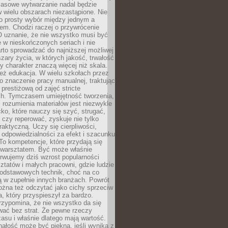
Masowe wytwarzanie nadal będzie
w wielu obszarach niezastąpione. Nie
 o prosty wybór między jednym a
em. Chodzi raczej o przywrócenie
O uznanie, że nie wszystko musi być
 w nieskończonych seriach i nie
rto sprowadzać do najniższej możliwej
zary życia, w których jakość, trwałość
ny charakter znaczą więcej niż skala.
 też edukacja. W wielu szkołach przez
no znaczenie pracy manualnej, traktując
 prestiżową od zajęć stricte
ch. Tymczasem umiejętność tworzenia,
i rozumienia materiałów jest niezwykle
ko, które nauczy się szyć, strugać,
ć czy reperować, zyskuje nie tylko
aktyczną. Uczy się cierpliwości,
 odpowiedzialności za efekt i szacunku
To kompetencje, które przydają się
 warsztatem. Być może właśnie
rwujemy dziś wzrost popularności
ztatów i małych pracowni, gdzie ludzie
podstawowych technik, choć na co
ą w zupełnie innych branżach. Powrót
żna też odczytać jako cichy sprzeciw
, który przyspieszył za bardzo.
rzypomina, że nie wszystko da się
wać bez strat. Że pewne rzeczy
su i właśnie dlatego mają wartość.
ałość może być piękna, jeśli wynika z