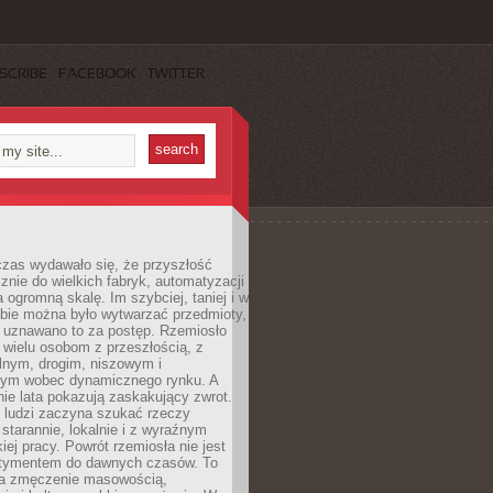
SCRIBE
FACEBOOK
TWITTER
czas wydawało się, że przyszłość
znie do wielkich fabryk, automatyzacji
a ogromną skalę. Im szybciej, taniej i w
zbie można było wytwarzać przedmioty,
 uznawano to za postęp. Rzemiosło
ę wielu osobom z przeszłością, z
nym, drogim, niszowym i
nym wobec dynamicznego rynku. A
nie lata pokazują zaskakujący zwrot.
j ludzi zaczyna szukać rzeczy
tarannie, lokalnie i z wyraźnym
iej pracy. Powrót rzemiosła nie jest
tymentem do dawnych czasów. To
a zmęczenie masowością,