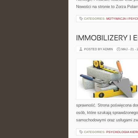
Nowości na stronie to Zorza Polarn
CATEGORIES:
MOTYWACJA I PSYC
IMMOBILIZERY I
POSTED BY ADMIN
MAJ - 21 -
sprawność. Strona poświęcona dora
osób, które szukają sprawdzonego
samochodowymi oraz usługami zw
CATEGORIES:
PSYCHOLOGIA KIER