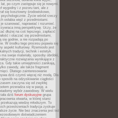
a lat, po czym zastępuje się je nowymi.
ł wygodny i z pozoru tani, ale z
ał się kosztowny środowiskowo,
i psychologicznie. Życie wśród rzeczy
h osłabia więź z przedmiotami.
je szanować, naprawiać i rozumieć.
rzywraca inną perspektywę. Uczy, że
ać dłużej na coś lepszego, zapłacić
wałość i otaczać się przedmiotami,
ą się godnie, a nie rozpadają po
ie. W środku tego procesu pojawia się
y aspekt kulturowy. Rzemiosło jest
alnych tradycji, technik i estetyk.
 ma swoje materiały, sposoby obróbki,
praktyczne rozwiązania wynikające z
sca. Gdy takie umiejętności zanikają,
tylko zawody, ale także fragment
mięci. Dlatego zainteresowanie
bywa dziś czymś więcej niż modą. Dla
o sposób na odzyskiwanie ciągłości
 Czasem zaczyna się od zwykłej
potem przeradza się w pasję, a
iadomy wybór zawodowy. W wielu
iała dziś
forum dyskusyjne
grupa
pracownia otwarta, w której starsi
y przekazują wiedzę młodszym. To
kich przestrzeniach tradycja zyskuje
lsze życie. Nie bez znaczenia jest też
bezosobowym doświadczeniem