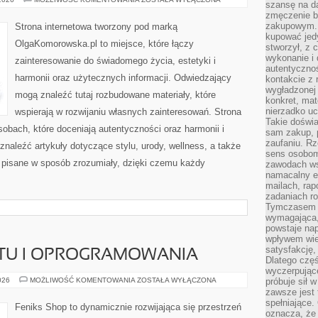
szansę na da
I
zmęczenie 
UPRAWNIENIA
zakupowym. K
Strona internetowa tworzony pod marką
kupować jedy
OlgaKomorowska.pl to miejsce, które łączy
stworzył, z 
wykonanie i 
zainteresowanie do świadomego życia, estetyki i
autentycznoś
harmonii oraz użytecznych informacji. Odwiedzający
kontakcie z 
wygładzonej 
mogą znaleźć tutaj rozbudowane materiały, które
konkret, mat
nierzadko u
wspierają w rozwijaniu własnych zainteresowań. Strona
Takie doświa
obach, które doceniają autentyczności oraz harmonii i
sam zakup, p
zaufaniu. Rz
znaleźć artykuły dotyczące stylu, urody, wellness, a także
sens osobom,
są pisane w sposób zrozumiały, dzięki czemu każdy
zawodach ws
namacalny ef
mailach, rap
zadaniach r
Tymczasem pr
wymagająca,
powstaje nap
wpływem wied
satysfakcję, 
ĘTU I OPROGRAMOWANIA
Dlatego częś
wyczerpując
RECENZJE
026
MOŻLIWOŚĆ KOMENTOWANIA
ZOSTAŁA WYŁĄCZONA
próbuje sił 
SPRZĘTU
zawsze jest 
I
spełniające.
OPROGRAMOWANIA
Feniks Shop to dynamicznie rozwijająca się przestrzeń
oznacza, że