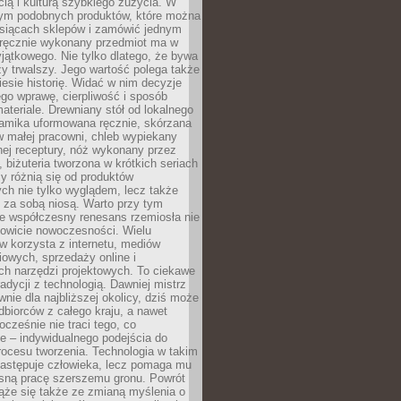
ą i kulturą szybkiego zużycia. W
nym podobnych produktów, które można
ysiącach sklepów i zamówić jednym
, ręcznie wykonany przedmiot ma w
jątkowego. Nie tylko dlatego, że bywa
zy trwalszy. Jego wartość polega także
iesie historię. Widać w nim decyzje
ego wprawę, cierpliwość i sposób
ateriale. Drewniany stół od lokalnego
ramika uformowana ręcznie, skórzana
w małej pracowni, chleb wypiekany
ej receptury, nóż wykonany przez
, biżuteria tworzona w krótkich seriach
zy różnią się od produktów
ch nie tylko wyglądem, lecz także
 za sobą niosą. Warto przy tym
e współczesny renesans rzemiosła nie
kowicie nowoczesności. Wielu
w korzysta z internetu, mediów
owych, sprzedaży online i
h narzędzi projektowych. To ciekawe
radycji z technologią. Dawniej mistrz
wnie dla najbliższej okolicy, dziś może
dbiorców z całego kraju, a nawet
ocześnie nie traci tego, co
e – indywidualnego podejścia do
procesu tworzenia. Technologia w takim
zastępuje człowieka, lecz pomaga mu
sną pracę szerszemu gronu. Powrót
ąże się także ze zmianą myślenia o