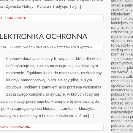
anonimowości
świecie peł
a i Zjawiska Natury i Kultura i Tradycje. To […]
znaleźć w t
kliknięciem
HOLOGIA SPORTU
sobie coś wy
ładniejszy c
na tym, że n
człowieka, j
 ELEKTRONIKA OCHRONNA
myślenia o m
stolarza, ce
torba szyta 
IMMOBILIZERY
 2026
MOŻLIWOŚĆ KOMENTOWANIA
ZOSTAŁA WYŁĄCZONA
według własn
I
ELEKTRONIKA
rzemieślnika
OCHRONNA
Fachowe dorabianie kluczy to wsparcie, która dla wielu
– takie rzec
przemysłowy
osób okazuje się konieczna w najmniej oczekiwanym
sensem, jaki
zauważyć, ż
momencie. Zgubiony klucz do mieszkania, uszkodzony
odrzuca cał
kluczyk samochodowy, niedziałający pilot, zużyta
rzemieślnikó
społeczności
obudowa, problem z zamkiem albo potrzeba wykonania
nowoczesnyc
zapasowego kompletu to sytuacje, w których liczy się
połączenie t
pracował głó
bianiu kluczy prezentuje konkretną ofertę skierowaną do
dotrzeć do o
świata. Jedn
 punktu zajmującego się kluczami, zamkami, kluczykami
najważniejsz
iązanymi z codziennym bezpieczeństwem. Już na […]
materiału i 
modelu nie 
pokazać wła
OWCY I ERGONOMIA
rzemiosła wi