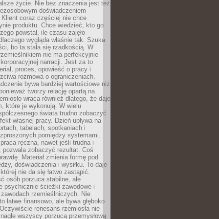
lsze życie. Nie bez znaczenia jest też
bezosobowym doświadczeniem
lient coraz częściej nie chce
nie produktu. Chce wiedzieć, kto go
czego powstał, ile czasu zajęło
dlaczego wygląda właśnie tak. Szuka
ci, bo ta stała się rzadkością. W
rzemieślnikiem nie ma perfekcyjnie
korporacyjnej narracji. Jest za to
eriał, proces, opowieść o pracy i
czciwa rozmowa o ograniczeniach.
dczenie bywa bardziej wartościowe niż
onieważ tworzy relację opartą na
emiosło wraca również dlatego, że daje
 które je wykonują. W wielu
półczesnego świata trudno zobaczyć
ekt własnej pracy. Dzień upływa na
ortach, tabelach, spotkaniach i
ozproszonych pomiędzy systemami.
aca ręczna, nawet jeśli trudna i
 pozwala zobaczyć rezultat. Coś
rawdę. Materiał zmienia formę pod
zy, doświadczenia i wysiłku. To daje
której nie da się łatwo zastąpić.
ć osób porzuca stabilne, ale
e psychicznie ścieżki zawodowe i
w zawodach rzemieślniczych. Nie
to łatwe finansowo, ale bywa głęboko
 Oczywiście renesans rzemiosła nie
 nagle wszyscy porzucą przemysłową