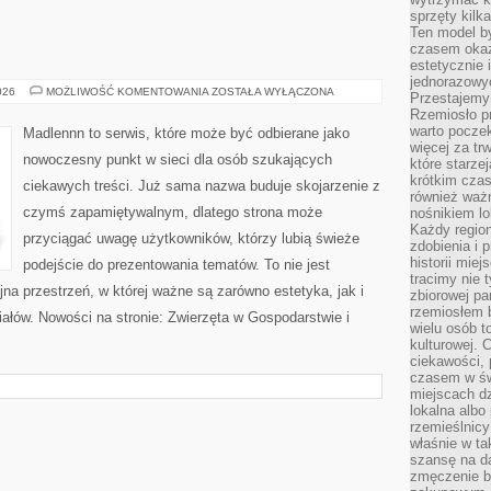
sprzęty kilk
Ten model by
czasem okaz
estetycznie 
jednorazowyc
ŻYCIE
026
MOŻLIWOŚĆ KOMENTOWANIA
ZOSTAŁA WYŁĄCZONA
Przestajemy 
NA
Rzemiosło p
WSI
warto poczek
Madlennn to serwis, które może być odbierane jako
więcej za tr
nowoczesny punkt w sieci dla osób szukających
które starzej
krótkim czas
ciekawych treści. Już sama nazwa buduje skojarzenie z
również ważn
czymś zapamiętywalnym, dlatego strona może
nośnikiem lok
Każdy region
przyciągać uwagę użytkowników, którzy lubią świeże
zdobienia i 
historii miej
podejście do prezentowania tematów. To nie jest
tracimy nie 
jna przestrzeń, w której ważne są zarówno estetyka, jak i
zbiorowej pa
rzemiosłem 
ałów. Nowości na stronie: Zwierzęta w Gospodarstwie i
wielu osób t
kulturowej.
ciekawości, 
czasem w św
miejscach dz
lokalna albo 
rzemieślnic
właśnie w ta
szansę na da
zmęczenie 