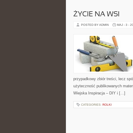
ŻYCIE NA WSI
POSTED BY ADMIN
MAJ - 3 - 2
przypadkowy zbiór treści, lecz spó
użyteczność publikowanych materi
Wiejska Inspiracja – DIY i […]
CATEGORIES:
ROLKI