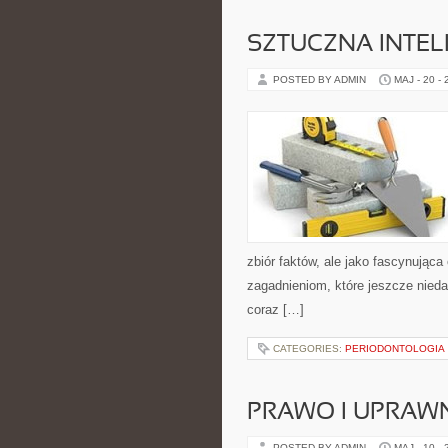
SZTUCZNA INTEL
POSTED BY ADMIN
MAJ - 20 -
zbiór faktów, ale jako fascynując
zagadnieniom, które jeszcze nieda
coraz […]
CATEGORIES:
PERIODONTOLOGIA
PRAWO I UPRAWN
POSTED BY ADMIN
MAJ - 10 -