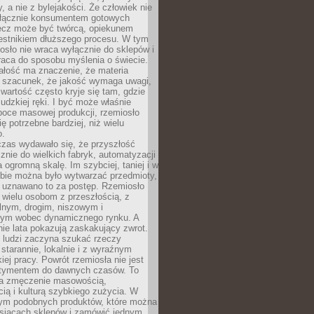
y, a nie z bylejakości. Że człowiek nie
łącznie konsumentem gotowych
lecz może być twórcą, opiekunem
zestnikiem dłuższego procesu. W tym
osło nie wraca wyłącznie do sklepów i
raca do sposobu myślenia o świecie.
ałość ma znaczenie, że materia
a szacunek, że jakość wymaga uwagi,
wartość często kryje się tam, gdzie
ludzkiej ręki. I być może właśnie
poce masowej produkcji, rzemiosło
ię potrzebne bardziej, niż wielu
o.
czas wydawało się, że przyszłość
znie do wielkich fabryk, automatyzacji
a ogromną skalę. Im szybciej, taniej i w
zbie można było wytwarzać przedmioty,
 uznawano to za postęp. Rzemiosło
ę wielu osobom z przeszłością, z
nym, drogim, niszowym i
nym wobec dynamicznego rynku. A
nie lata pokazują zaskakujący zwrot.
j ludzi zaczyna szukać rzeczy
tarannie, lokalnie i z wyraźnym
iej pracy. Powrót rzemiosła nie jest
tymentem do dawnych czasów. To
a zmęczenie masowością,
ą i kulturą szybkiego zużycia. W
nym podobnych produktów, które można
ysiącach sklepów i zamówić jednym