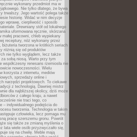
, ręcznie wykonany przedmiot ma w
jątkowego. Nie tylko dlatego, że bywa
zy trwalszy. Jego wartość polega także
iesie historię. Widać w nim decyzje
ego wprawę, cierpliwość i sposób
ateriale. Drewniany stół od lokalnego
ramika uformowana ręcznie, skórzana
w małej pracowni, chleb wypiekany
ej receptury, nóż wykonany przez
, biżuteria tworzona w krótkich seriach
zy różnią się od produktów
ch nie tylko wyglądem, lecz także
 za sobą niosą. Warto przy tym
e współczesny renesans rzemiosła nie
kowicie nowoczesności. Wielu
w korzysta z internetu, mediów
owych, sprzedaży online i
h narzędzi projektowych. To ciekawe
radycji z technologią. Dawniej mistrz
wnie dla najbliższej okolicy, dziś może
dbiorców z całego kraju, a nawet
ocześnie nie traci tego, co
e – indywidualnego podejścia do
procesu tworzenia. Technologia w takim
zastępuje człowieka, lecz pomaga mu
sną pracę szerszemu gronu. Powrót
ąże się także ze zmianą myślenia o
ez lata wiele osób przyzwyczaiło się,
puje się na chwilę. Meble mają
lka sezonów, ubrania kilka wyjść,