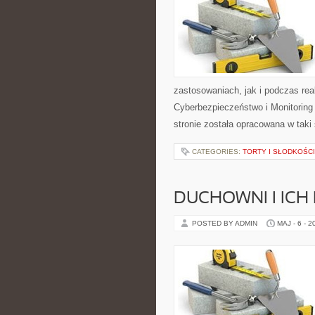
zastosowaniach, jak i podczas rea
Cyberbezpieczeństwo i Monitoring
stronie została opracowana w tak
CATEGORIES:
TORTY I SŁODKOŚCI
DUCHOWNI I ICH
POSTED BY ADMIN
MAJ - 6 - 2