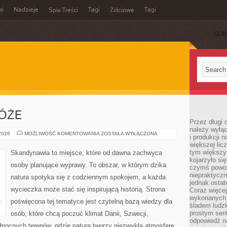
ki
Nadzieje
Tagi
Tagi
Spis Treści
Żółciowe
SUB
ÓŻE
Przez długi 
należy wyłąc
RODZINNE
 2026
MOŻLIWOŚĆ KOMENTOWANIA
ZOSTAŁA WYŁĄCZONA
i produkcji n
PODRÓŻE
większej lic
tym większy
Skandynawia to miejsce, które od dawna zachwyca
kojarzyło si
osoby planujące wyprawy. To obszar, w którym dzika
czymś powol
niepraktycz
natura spotyka się z codziennym spokojem, a każda
jednak ostat
wycieczka może stać się inspirującą historią. Strona
Coraz więce
wykonanych s
poświęcona tej tematyce jest czytelną bazą wiedzy dla
śladem ludzk
prostym sen
osób, które chcą poczuć klimat Danii, Szwecji,
odpowiedź n
 północnych terenów, gdzie natura tworzy niezwykłą atmosferę.