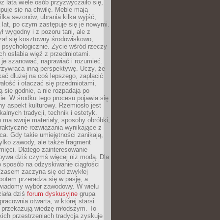
ez lata wiele osób przyzwyczaiło się,
puje się na chwilę. Meble mają
lka sezonów, ubrania kilka wyjść,
a lat, po czym zastępuje się je nowymi.
ł wygodny i z pozoru tani, ale z
ał się kosztowny środowiskowo,
i psychologicznie. Życie wśród rzeczy
h osłabia więź z przedmiotami.
je szanować, naprawiać i rozumieć.
rzywraca inną perspektywę. Uczy, że
ać dłużej na coś lepszego, zapłacić
wałość i otaczać się przedmiotami,
ą się godnie, a nie rozpadają po
ie. W środku tego procesu pojawia się
y aspekt kulturowy. Rzemiosło jest
alnych tradycji, technik i estetyk.
 ma swoje materiały, sposoby obróbki,
praktyczne rozwiązania wynikające z
sca. Gdy takie umiejętności zanikają,
tylko zawody, ale także fragment
mięci. Dlatego zainteresowanie
bywa dziś czymś więcej niż modą. Dla
o sposób na odzyskiwanie ciągłości
 Czasem zaczyna się od zwykłej
potem przeradza się w pasję, a
iadomy wybór zawodowy. W wielu
iała dziś
forum dyskusyjne
grupa
pracownia otwarta, w której starsi
y przekazują wiedzę młodszym. To
kich przestrzeniach tradycja zyskuje