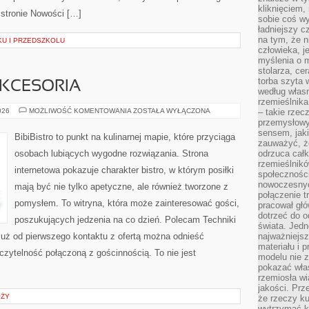
kliknięciem
 stronie Nowości […]
sobie coś wy
ładniejszy c
na tym, że n
KU I PRZEDSZKOLU
człowieka, j
myślenia o m
stolarza, ce
torba szyta 
AKCESORIA
według własn
rzemieślnika
EKO
026
MOŻLIWOŚĆ KOMENTOWANIA
ZOSTAŁA WYŁĄCZONA
– takie rzec
GADŻETY
przemysłowy
I
sensem, jaki
AKCESORIA
BibiBistro to punkt na kulinarnej mapie, które przyciąga
zauważyć, ż
osobach lubiących wygodne rozwiązania. Strona
odrzuca cał
rzemieślnikó
internetowa pokazuje charakter bistro, w którym posiłki
społeczności
nowoczesnyc
mają być nie tylko apetyczne, ale również tworzone z
połączenie t
pomysłem. To witryna, która może zainteresować gości,
pracował głó
dotrzeć do o
poszukujących jedzenia na co dzień. Polecam Techniki
świata. Jedn
uż od pierwszego kontaktu z ofertą można odnieść
najważniejsz
materiału i 
 czytelność połączoną z gościnnością. To nie jest
modelu nie 
pokazać wła
rzemiosła wi
jakości. Prz
ÓŻY
że rzeczy ku
wytrzymać ki