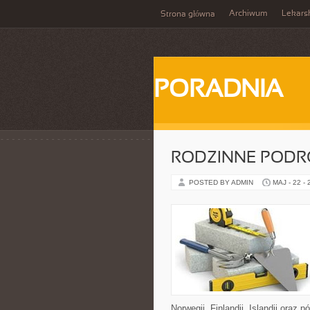
Archiwum
Lekars
Strona główna
PORADNIA
RODZINNE PODR
POSTED BY ADMIN
MAJ - 22 -
Norwegii, Finlandii, Islandii oraz