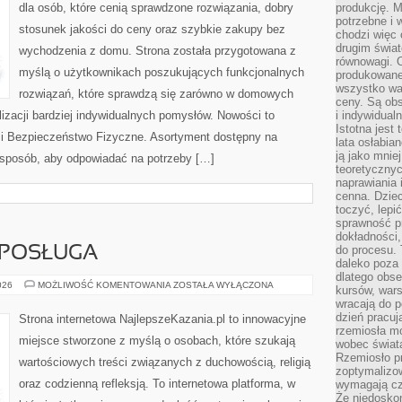
dla osób, które cenią sprawdzone rozwiązania, dobry
produkcję. 
potrzebne i 
stosunek jakości do ceny oraz szybkie zakupy bez
chodzi więc
drugim świat
wychodzenia z domu. Strona została przygotowana z
równowagi. 
myślą o użytkownikach poszukujących funkcjonalnych
produkowane
wszystko wa
rozwiązań, które sprawdzą się zarówno w domowych
ceny. Są obs
lizacji bardziej indywidualnych pomysłów. Nowości to
i indywidual
Istotna jest
 i Bezpieczeństwo Fizyczne. Asortyment dostępny na
lata osłabia
ją jako mniej
i sposób, aby odpowiadać na potrzeby […]
teoretyczny
naprawiania 
cenna. Dziec
toczyć, lepi
sprawność pr
dokładności,
do procesu. 
 POSŁUGA
daleko poza
dlatego obse
DUCHOWNI
026
MOŻLIWOŚĆ KOMENTOWANIA
ZOSTAŁA WYŁĄCZONA
kursów, wars
I
wracają do 
ICH
POSŁUGA
dzień pracuj
Strona internetowa NajlepszeKazania.pl to innowacyjne
rzemiosła mo
miejsce stworzone z myślą o osobach, które szukają
wobec świata
Rzemiosło p
wartościowych treści związanych z duchowością, religią
zoptymalizo
oraz codzienną refleksją. To internetowa platforma, w
wymagają cza
Że niedoskon