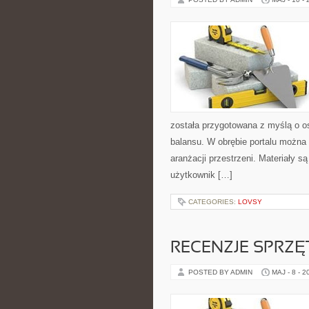
została przygotowana z myślą o os
balansu. W obrębie portalu można 
aranżacji przestrzeni. Materiały 
użytkownik […]
CATEGORIES:
LOVSY
RECENZJE SPRZ
POSTED BY ADMIN
MAJ - 8 - 2