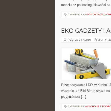
modelu aż po leasing. Nowości na
CATEGORIES:
ADAPTACJA W ŻŁOB
EKO GADŻETY I 
POSTED BY ADMIN
MAJ - 4 - 2
Przechowywania i DIY w Kuchni. J
wrażenie, że Bibi Bistro stawia na
przypadkowa […]
CATEGORIES:
ALKOHOLE Z PODR