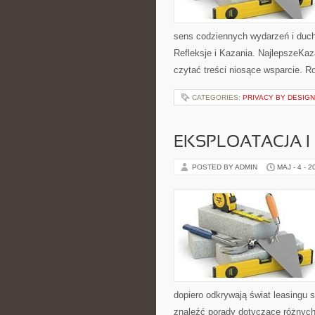
sens codziennych wydarzeń i duch
Refleksje i Kazania. NajlepszeKaz
czytać treści niosące wsparcie. 
CATEGORIES:
PRIVACY BY DESIGN
EKSPLOATACJA I
POSTED BY ADMIN
MAJ - 4 - 2
dopiero odkrywają świat leasingu
znaleźć porady dotyczące różnych