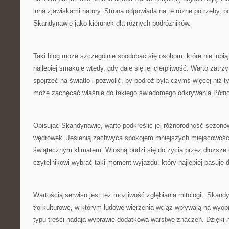
inna zjawiskami natury. Strona odpowiada na te różne potrzeby, 
Skandynawię jako kierunek dla różnych podróżników.
Taki blog może szczególnie spodobać się osobom, które nie lubi
najlepiej smakuje wtedy, gdy daje się jej cierpliwość. Warto zatrz
spojrzeć na światło i pozwolić, by podróż była czymś więcej niż t
może zachęcać właśnie do takiego świadomego odkrywania Półno
Opisując Skandynawię, warto podkreślić jej różnorodność sezono
wędrówek. Jesienią zachwyca spokojem mniejszych miejscowości
świątecznym klimatem. Wiosną budzi się do życia przez dłuższe
czytelnikowi wybrać taki moment wyjazdu, który najlepiej pasuje 
Wartością serwisu jest też możliwość zgłębiania mitologii. Skan
tło kulturowe, w którym ludowe wierzenia wciąż wpływają na wyob
typu treści nadają wyprawie dodatkową warstwę znaczeń. Dzięki 