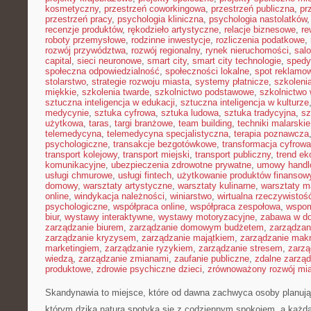
kosmetyczny
,
przestrzeń coworkingowa
,
przestrzeń publiczna
,
pr
przestrzeń pracy
,
psychologia kliniczna
,
psychologia nastolatków
recenzje produktów
,
rękodzieło artystyczne
,
relacje biznesowe
,
re
roboty przemysłowe
,
rodzinne inwestycje
,
rozliczenia podatkowe
,
rozwój przywództwa
,
rozwój regionalny
,
rynek nieruchomości
,
sal
capital
,
sieci neuronowe
,
smart city
,
smart city technologie
,
spedy
społeczna odpowiedzialność
,
społeczności lokalne
,
spot reklamo
stolarstwo
,
strategie rozwoju miasta
,
systemy płatnicze
,
szkoleni
miękkie
,
szkolenia twarde
,
szkolnictwo podstawowe
,
szkolnictwo
sztuczna inteligencja w edukacji
,
sztuczna inteligencja w kulturze
medycynie
,
sztuka cyfrowa
,
sztuka ludowa
,
sztuka tradycyjna
,
sz
użytkowa
,
taras
,
targi branżowe
,
team building
,
techniki malarskie
telemedycyna
,
telemedycyna specjalistyczna
,
terapia poznawcza
psychologiczne
,
transakcje bezgotówkowe
,
transformacja cyfrowa
transport kolejowy
,
transport miejski
,
transport publiczny
,
trend e
komunikacyjne
,
ubezpieczenia zdrowotne prywatne
,
umowy handl
usługi chmurowe
,
usługi fintech
,
użytkowanie produktów finansow
domowy
,
warsztaty artystyczne
,
warsztaty kulinarne
,
warsztaty m
online
,
windykacja należności
,
winiarstwo
,
wirtualna rzeczywistoś
psychologiczne
,
współpraca online
,
współpraca zespołowa
,
wspom
biur
,
wystawy interaktywne
,
wystawy motoryzacyjne
,
zabawa w d
zarządzanie biurem
,
zarządzanie domowym budżetem
,
zarządzan
zarządzanie kryzysem
,
zarządzanie majątkiem
,
zarządzanie mak
marketingiem
,
zarządzanie ryzykiem
,
zarządzanie stresem
,
zarzą
wiedzą
,
zarządzanie zmianami
,
zaufanie publiczne
,
zdalne zarzą
produktowe
,
zdrowie psychiczne dzieci
,
zrównoważony rozwój mi
Skandynawia to miejsce, które od dawna zachwyca osoby planują
którym dzika natura spotyka się z codziennym spokojem, a każd