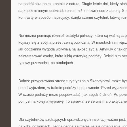
na podróżnika przez kontakt z naturą. Długie letnie dni, kiedy sł
są zupełnie innym doświadczeniem niż zimowe noce z aurorą. S
kontrasty w sposób inspirujący, dzięki czemu czytelnik łatwiej ro
Nie można pominąć również estetyki północy, które są ważną czę
kojarzy się z spójną przestrzenią publiczną. W miastach i mniej
jak codzienna wygoda wpływają na jakość życia. Artykuły o taki
zainteresować osoby, które lubią estetykę podróży. Dzięki nim serw
typowy przewodnik po atrakcjach.
Dobrze przygotowana strona turystyczna o Skandynawii może by
przed wyjazdem, w trakcie podróży i po powrocie. Przed wyjazde
W czasie podróży może podpowiadać, jak spędzić dzień. Po powr
pomysł na kolejną wyprawę. To sprawia, że serwis ma praktyczne
Dla czytelników szukających sprawdzonych inspiracji ważne jest
na kilku poziomach. Jedna osoba zainteresuje się organizacją, in