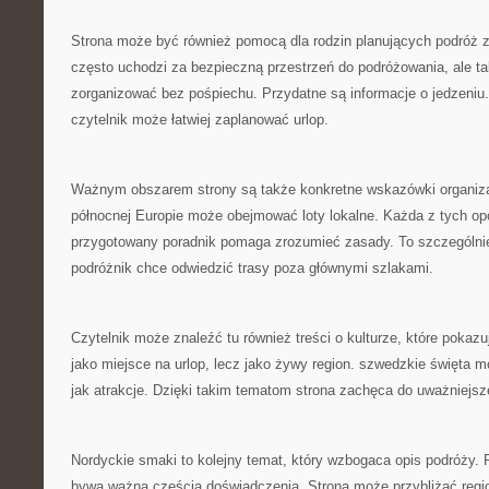
Strona może być również pomocą dla rodzin planujących podróż 
często uchodzi za bezpieczną przestrzeń do podróżowania, ale ta
zorganizować bez pośpiechu. Przydatne są informacje o jedzeniu.
czytelnik może łatwiej zaplanować urlop.
Ważnym obszarem strony są także konkretne wskazówki organiz
północnej Europie może obejmować loty lokalne. Każda z tych op
przygotowany poradnik pomaga zrozumieć zasady. To szczególnie
podróżnik chce odwiedzić trasy poza głównymi szlakami.
Czytelnik może znaleźć tu również treści o kulturze, które pokaz
jako miejsce na urlop, lecz jako żywy region. szwedzkie święta 
jak atrakcje. Dzięki takim tematom strona zachęca do uważniejsz
Nordyckie smaki to kolejny temat, który wzbogaca opis podróży.
bywa ważną częścią doświadczenia. Strona może przybliżać regio