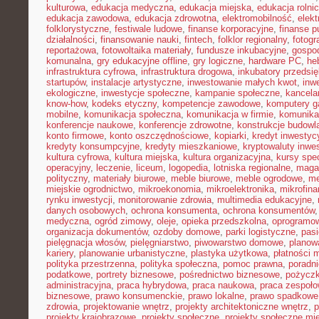
kulturowa
,
edukacja medyczna
,
edukacja miejska
,
edukacja rolni
edukacja zawodowa
,
edukacja zdrowotna
,
elektromobilność
,
elek
folklorystyczne
,
festiwale ludowe
,
finanse korporacyjne
,
finanse p
działalności
,
finansowanie nauki
,
fintech
,
folklor regionalny
,
fotogr
reportażowa
,
fotowoltaika materiały
,
fundusze inkubacyjne
,
gospod
komunalna
,
gry edukacyjne offline
,
gry logiczne
,
hardware PC
,
he
infrastruktura cyfrowa
,
infrastruktura drogowa
,
inkubatory przedsię
startupów
,
instalacje artystyczne
,
inwestowanie małych kwot
,
inw
ekologiczne
,
inwestycje społeczne
,
kampanie społeczne
,
kancela
know-how
,
kodeks etyczny
,
kompetencje zawodowe
,
komputery 
mobilne
,
komunikacja społeczna
,
komunikacja w firmie
,
komunika
konferencje naukowe
,
konferencje zdrowotne
,
konstrukcje budowl
konto firmowe
,
konto oszczędnościowe
,
kopiarki
,
kredyt inwestyc
kredyty konsumpcyjne
,
kredyty mieszkaniowe
,
kryptowaluty inwe
kultura cyfrowa
,
kultura miejska
,
kultura organizacyjna
,
kursy spec
operacyjny
,
leczenie
,
liceum
,
logopedia
,
lotniska regionalne
,
maga
polityczny
,
materiały biurowe
,
meble biurowe
,
meble ogrodowe
,
me
miejskie ogrodnictwo
,
mikroekonomia
,
mikroelektronika
,
mikrofin
rynku inwestycji
,
monitorowanie zdrowia
,
multimedia edukacyjne
,
danych osobowych
,
ochrona konsumenta
,
ochrona konsumentów
medyczna
,
ogród zimowy
,
oleje
,
opieka przedszkolna
,
oprogramow
organizacja dokumentów
,
ozdoby domowe
,
parki logistyczne
,
pas
pielęgnacja włosów
,
pielęgniarstwo
,
piwowarstwo domowe
,
planow
kariery
,
planowanie urbanistyczne
,
plastyka użytkowa
,
płatności 
polityka przestrzenna
,
polityka społeczna
,
pomoc prawna
,
poradni
podatkowe
,
portrety biznesowe
,
pośrednictwo biznesowe
,
pożycz
administracyjna
,
praca hybrydowa
,
praca naukowa
,
praca zespoło
biznesowe
,
prawo konsumenckie
,
prawo lokalne
,
prawo spadkowe
zdrowia
,
projektowanie wnętrz
,
projekty architektoniczne wnętrz
,
p
projekty krajobrazowe
,
projekty społeczne
,
projekty społeczne mie