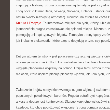
inspirującą historią. Strona poświęcona tej tematyce jest czyteln
chcą poczuć klimat Danii, Szwecji, Norwegii, Finlandii, Islandii o
natura tworzy niezwykłą atmosferę. Nowości na stronie to Zorza Po
Kultura i Tradycje
. To internetowe miejsce dla tych, którzy lubią 
jednocześnie pragną zainspirować się opisami miejsc. Można tu zn
pomagają uniknąć typowych błędów. Tematyka strony łączy zarów
jak i lokalne ciekawostki, które często decydują o tym, czy podró
Dużym atutem tej strony jest połączenie użytecznej wiedzy z ciek
otrzymuje wyłącznie krótkich komunikatów, lecz bardziej obrazowe
wygląda planowanie wyprawy na północ. Dzięki temu strona moż
dla osób, które dopiero planują pierwszy wyjazd, jak i dla tych, k
Zwiedzanie krajów nordyckich wymaga często większej świadomoś
popularnych południowych kurortów. Pogoda potrafi być kapryśna,
a koszty dobrze jest kontrolować. Dlatego konkretne wskazówki 
każdego, kto chce podróżować wygodnie. Strona pomaga uporząd