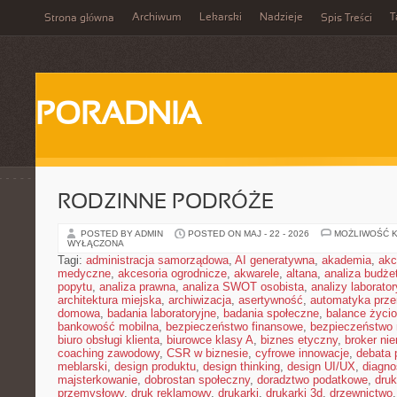
Archiwum
Lekarski
Nadzieje
T
Strona główna
Spis Treści
PORADNIA
RODZINNE PODRÓŻE
POSTED BY ADMIN
POSTED ON MAJ - 22 - 2026
MOŻLIWOŚĆ 
WYŁĄCZONA
Tagi:
administracja samorządowa
,
AI generatywna
,
akademia
,
akc
medyczne
,
akcesoria ogrodnicze
,
akwarele
,
altana
,
analiza budże
popytu
,
analiza prawna
,
analiza SWOT osobista
,
analizy laborator
architektura miejska
,
archiwizacja
,
asertywność
,
automatyka prz
domowa
,
badania laboratoryjne
,
badania społeczne
,
balance życi
bankowość mobilna
,
bezpieczeństwo finansowe
,
bezpieczeństwo 
biuro obsługi klienta
,
biurowce klasy A
,
biznes etyczny
,
broker ni
coaching zawodowy
,
CSR w biznesie
,
cyfrowe innowacje
,
debata 
meblarski
,
design produktu
,
design thinking
,
design UI/UX
,
diagno
majsterkowanie
,
dobrostan społeczny
,
doradztwo podatkowe
,
dru
przemysłowy
,
druk reklamowy
,
drukarki
,
drukarki 3d
,
drzewnictwo