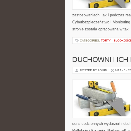
zastosowaniach, jak i podczas rea
Cyberbezpieczeństwo i Monitoring
stronie została opracowana w tak
CATEGORIES:
TORTY I SŁODKOŚCI
DUCHOWNI I ICH
POSTED BY ADMIN
MAJ - 6 - 2
sens codziennych wydarzeń i duch
Refleksje i Kazania. NajlepszeKaz