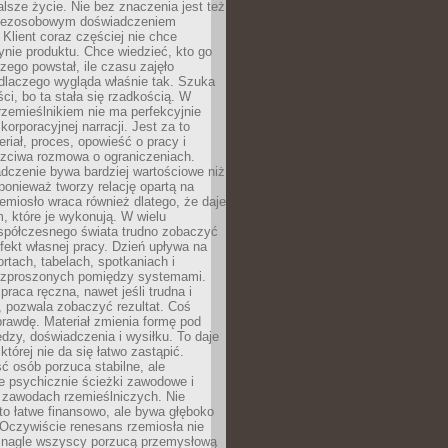
lsze życie. Nie bez znaczenia jest też
bezosobowym doświadczeniem
lient coraz częściej nie chce
nie produktu. Chce wiedzieć, kto go
czego powstał, ile czasu zajęło
dlaczego wygląda właśnie tak. Szuka
ci, bo ta stała się rzadkością. W
rzemieślnikiem nie ma perfekcyjnie
korporacyjnej narracji. Jest za to
eriał, proces, opowieść o pracy i
czciwa rozmowa o ograniczeniach.
dczenie bywa bardziej wartościowe niż
onieważ tworzy relację opartą na
emiosło wraca również dlatego, że daje
 które je wykonują. W wielu
półczesnego świata trudno zobaczyć
ekt własnej pracy. Dzień upływa na
ortach, tabelach, spotkaniach i
ozproszonych pomiędzy systemami.
aca ręczna, nawet jeśli trudna i
 pozwala zobaczyć rezultat. Coś
rawdę. Materiał zmienia formę pod
zy, doświadczenia i wysiłku. To daje
której nie da się łatwo zastąpić.
ć osób porzuca stabilne, ale
e psychicznie ścieżki zawodowe i
w zawodach rzemieślniczych. Nie
to łatwe finansowo, ale bywa głęboko
 Oczywiście renesans rzemiosła nie
 nagle wszyscy porzucą przemysłową