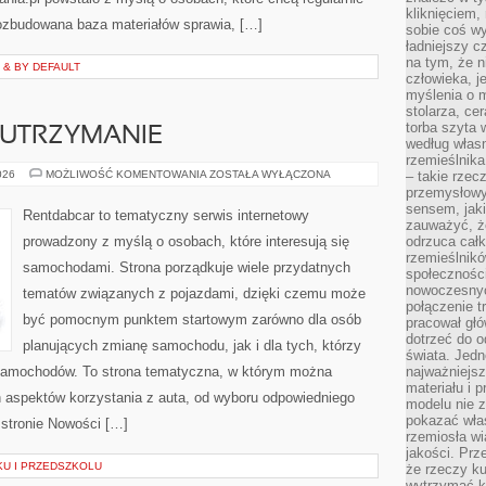
kliknięciem
Rozbudowana baza materiałów sprawia, […]
sobie coś wy
ładniejszy c
na tym, że n
 & BY DEFAULT
człowieka, j
myślenia o m
stolarza, ce
torba szyta 
 UTRZYMANIE
według własn
rzemieślnika
EKSPLOATACJA
026
MOŻLIWOŚĆ KOMENTOWANIA
ZOSTAŁA WYŁĄCZONA
– takie rzec
I
przemysłowy
UTRZYMANIE
sensem, jaki
Rentdabcar to tematyczny serwis internetowy
zauważyć, ż
prowadzony z myślą o osobach, które interesują się
odrzuca cał
rzemieślnikó
samochodami. Strona porządkuje wiele przydatnych
społeczności
nowoczesnyc
tematów związanych z pojazdami, dzięki czemu może
połączenie t
być pomocnym punktem startowym zarówno dla osób
pracował głó
dotrzeć do o
planujących zmianę samochodu, jak i dla tych, którzy
świata. Jedn
 samochodów. To strona tematyczna, w którym można
najważniejsz
materiału i 
 aspektów korzystania z auta, od wyboru odpowiedniego
modelu nie 
pokazać wła
 stronie Nowości […]
rzemiosła wi
jakości. Prz
KU I PRZEDSZKOLU
że rzeczy ku
wytrzymać ki