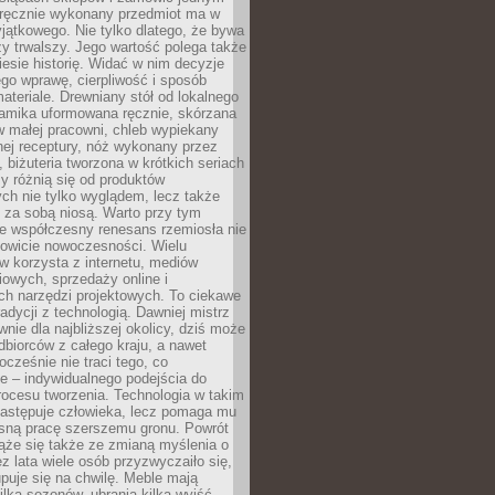
, ręcznie wykonany przedmiot ma w
jątkowego. Nie tylko dlatego, że bywa
zy trwalszy. Jego wartość polega także
iesie historię. Widać w nim decyzje
ego wprawę, cierpliwość i sposób
ateriale. Drewniany stół od lokalnego
ramika uformowana ręcznie, skórzana
w małej pracowni, chleb wypiekany
ej receptury, nóż wykonany przez
, biżuteria tworzona w krótkich seriach
zy różnią się od produktów
ch nie tylko wyglądem, lecz także
 za sobą niosą. Warto przy tym
e współczesny renesans rzemiosła nie
kowicie nowoczesności. Wielu
w korzysta z internetu, mediów
owych, sprzedaży online i
h narzędzi projektowych. To ciekawe
radycji z technologią. Dawniej mistrz
wnie dla najbliższej okolicy, dziś może
dbiorców z całego kraju, a nawet
ocześnie nie traci tego, co
e – indywidualnego podejścia do
procesu tworzenia. Technologia w takim
zastępuje człowieka, lecz pomaga mu
sną pracę szerszemu gronu. Powrót
ąże się także ze zmianą myślenia o
ez lata wiele osób przyzwyczaiło się,
puje się na chwilę. Meble mają
lka sezonów, ubrania kilka wyjść,