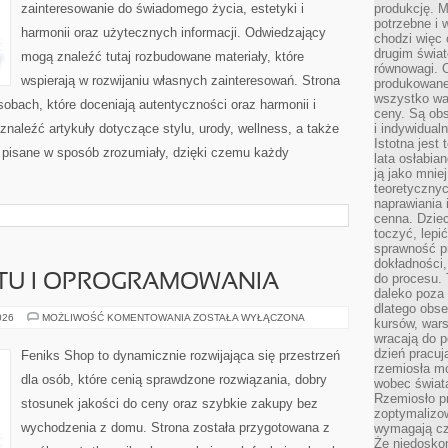
zainteresowanie do świadomego życia, estetyki i
produkcję. 
potrzebne i 
harmonii oraz użytecznych informacji. Odwiedzający
chodzi więc
drugim świat
mogą znaleźć tutaj rozbudowane materiały, które
równowagi. 
wspierają w rozwijaniu własnych zainteresowań. Strona
produkowane
wszystko wa
obach, które doceniają autentyczności oraz harmonii i
ceny. Są obs
znaleźć artykuły dotyczące stylu, urody, wellness, a także
i indywidual
Istotna jest
są pisane w sposób zrozumiały, dzięki czemu każdy
lata osłabia
ją jako mniej
teoretyczny
naprawiania 
cenna. Dziec
toczyć, lepi
sprawność pr
dokładności,
do procesu. 
ĘTU I OPROGRAMOWANIA
daleko poza
dlatego obse
RECENZJE
026
MOŻLIWOŚĆ KOMENTOWANIA
ZOSTAŁA WYŁĄCZONA
kursów, wars
SPRZĘTU
wracają do 
I
OPROGRAMOWANIA
dzień pracuj
Feniks Shop to dynamicznie rozwijająca się przestrzeń
rzemiosła mo
dla osób, które cenią sprawdzone rozwiązania, dobry
wobec świata
Rzemiosło p
stosunek jakości do ceny oraz szybkie zakupy bez
zoptymalizo
wychodzenia z domu. Strona została przygotowana z
wymagają cza
Że niedoskon