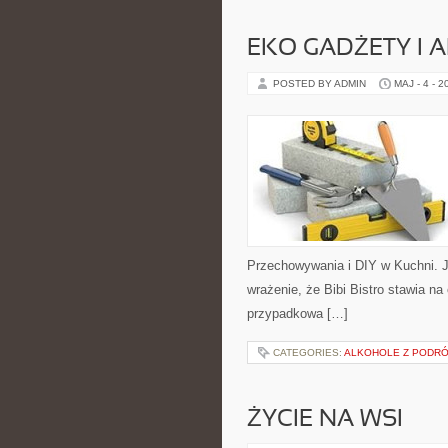
EKO GADŻETY I 
POSTED BY ADMIN
MAJ - 4 - 2
Przechowywania i DIY w Kuchni. J
wrażenie, że Bibi Bistro stawia na
przypadkowa […]
CATEGORIES:
ALKOHOLE Z PODR
ŻYCIE NA WSI