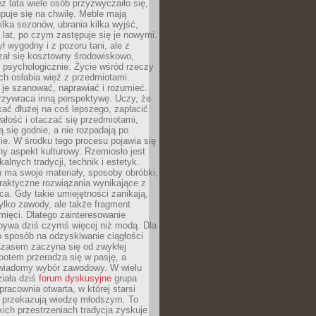
ez lata wiele osób przyzwyczaiło się,
puje się na chwilę. Meble mają
lka sezonów, ubrania kilka wyjść,
a lat, po czym zastępuje się je nowymi.
ł wygodny i z pozoru tani, ale z
ał się kosztowny środowiskowo,
i psychologicznie. Życie wśród rzeczy
h osłabia więź z przedmiotami.
je szanować, naprawiać i rozumieć.
rzywraca inną perspektywę. Uczy, że
ać dłużej na coś lepszego, zapłacić
wałość i otaczać się przedmiotami,
ą się godnie, a nie rozpadają po
ie. W środku tego procesu pojawia się
y aspekt kulturowy. Rzemiosło jest
alnych tradycji, technik i estetyk.
 ma swoje materiały, sposoby obróbki,
praktyczne rozwiązania wynikające z
sca. Gdy takie umiejętności zanikają,
tylko zawody, ale także fragment
mięci. Dlatego zainteresowanie
bywa dziś czymś więcej niż modą. Dla
o sposób na odzyskiwanie ciągłości
 Czasem zaczyna się od zwykłej
potem przeradza się w pasję, a
iadomy wybór zawodowy. W wielu
iała dziś
forum dyskusyjne
grupa
pracownia otwarta, w której starsi
y przekazują wiedzę młodszym. To
kich przestrzeniach tradycja zyskuje