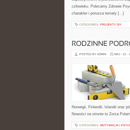
człowieku. Polecamy Zdrowie Psyc
charakter i porusza tematy […]
CATEGORIES:
PROJEKTY DIY
RODZINNE PODR
POSTED BY ADMIN
MAJ - 22 -
Norwegii, Finlandii, Islandii oraz
Nowości na stronie to Zorza Polarn
CATEGORIES:
MOTYWACJA I PSYC