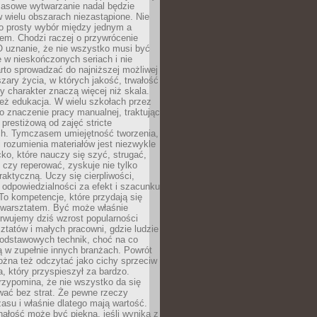
Masowe wytwarzanie nadal będzie
w wielu obszarach niezastąpione. Nie
 o prosty wybór między jednym a
em. Chodzi raczej o przywrócenie
O uznanie, że nie wszystko musi być
 w nieskończonych seriach i nie
rto sprowadzać do najniższej możliwej
zary życia, w których jakość, trwałość
ny charakter znaczą więcej niż skala.
 też edukacja. W wielu szkołach przez
no znaczenie pracy manualnej, traktując
 prestiżową od zajęć stricte
ch. Tymczasem umiejętność tworzenia,
i rozumienia materiałów jest niezwykle
ko, które nauczy się szyć, strugać,
ć czy reperować, zyskuje nie tylko
aktyczną. Uczy się cierpliwości,
 odpowiedzialności za efekt i szacunku
To kompetencje, które przydają się
 warsztatem. Być może właśnie
rwujemy dziś wzrost popularności
ztatów i małych pracowni, gdzie ludzie
podstawowych technik, choć na co
ą w zupełnie innych branżach. Powrót
żna też odczytać jako cichy sprzeciw
, który przyspieszył za bardzo.
rzypomina, że nie wszystko da się
wać bez strat. Że pewne rzeczy
su i właśnie dlatego mają wartość.
ałość może być piękna, jeśli wynika z