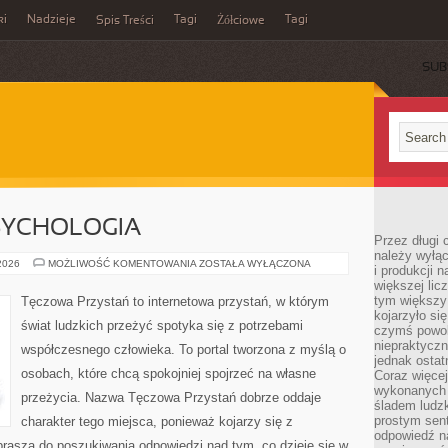
ki
Nadzieje
Tagi
Tagi
Spis Treści
Żółciowe
SUB
SYCHOLOGIA
Przez długi 
należy wyłąc
MÓZG
 2026
MOŻLIWOŚĆ KOMENTOWANIA
ZOSTAŁA WYŁĄCZONA
i produkcji n
I
większej lic
NEUROPSYCHOLOGIA
tym większy
Tęczowa Przystań to internetowa przystań, w którym
kojarzyło si
świat ludzkich przeżyć spotyka się z potrzebami
czymś powol
niepraktycz
współczesnego człowieka. To portal tworzona z myślą o
jednak ostat
osobach, które chcą spokojniej spojrzeć na własne
Coraz więce
wykonanych s
przeżycia. Nazwa Tęczowa Przystań dobrze oddaje
śladem ludzk
prostym sen
charakter tego miejsca, ponieważ kojarzy się z
odpowiedź n
rasza do poszukiwania odpowiedzi nad tym, co dzieje się w