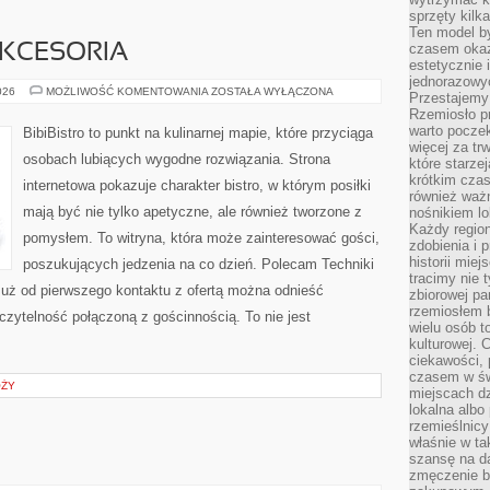
sprzęty kilk
Ten model by
czasem okaz
AKCESORIA
estetycznie 
jednorazowyc
EKO
026
MOŻLIWOŚĆ KOMENTOWANIA
ZOSTAŁA WYŁĄCZONA
Przestajemy 
GADŻETY
Rzemiosło p
I
AKCESORIA
warto poczek
BibiBistro to punkt na kulinarnej mapie, które przyciąga
więcej za tr
osobach lubiących wygodne rozwiązania. Strona
które starzej
krótkim czas
internetowa pokazuje charakter bistro, w którym posiłki
również ważn
mają być nie tylko apetyczne, ale również tworzone z
nośnikiem lok
Każdy region
pomysłem. To witryna, która może zainteresować gości,
zdobienia i 
historii miej
poszukujących jedzenia na co dzień. Polecam Techniki
tracimy nie 
uż od pierwszego kontaktu z ofertą można odnieść
zbiorowej pa
rzemiosłem 
 czytelność połączoną z gościnnością. To nie jest
wielu osób t
kulturowej.
ciekawości, 
czasem w św
ÓŻY
miejscach dz
lokalna albo 
rzemieślnic
właśnie w ta
szansę na da
zmęczenie 