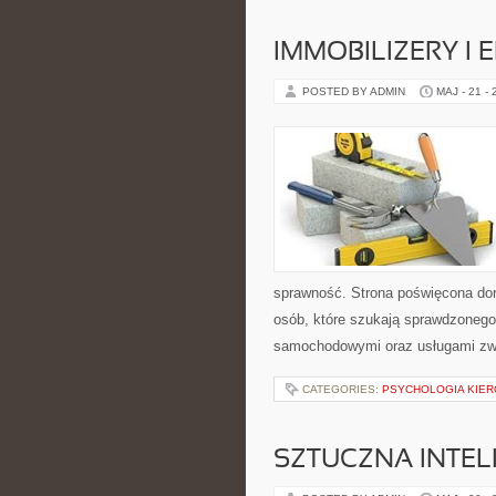
IMMOBILIZERY I
POSTED BY ADMIN
MAJ - 21 -
sprawność. Strona poświęcona dora
osób, które szukają sprawdzonego
samochodowymi oraz usługami zw
CATEGORIES:
PSYCHOLOGIA KIER
SZTUCZNA INTEL