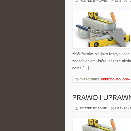
POSTED BY ADMIN
MAJ - 20 -
zbiór faktów, ale jako fascynując
zagadnieniom, które jeszcze nieda
coraz […]
CATEGORIES:
PERIODONTOLOGIA
PRAWO I UPRAWN
POSTED BY ADMIN
MAJ - 10 -