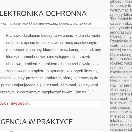
jakości. Prz
że rzeczy ku
wytrzymać ki
 ELEKTRONIKA OCHRONNA
sprzęty kilk
Ten model by
czasem okaz
IMMOBILIZERY
 2026
MOŻLIWOŚĆ KOMENTOWANIA
ZOSTAŁA WYŁĄCZONA
I
estetycznie 
ELEKTRONIKA
jednorazowyc
OCHRONNA
Fachowe dorabianie kluczy to wsparcie, która dla wielu
Przestajemy 
Rzemiosło p
osób okazuje się konieczna w najmniej oczekiwanym
warto poczek
momencie. Zgubiony klucz do mieszkania, uszkodzony
więcej za tr
które starzej
kluczyk samochodowy, niedziałający pilot, zużyta
krótkim czas
również ważn
obudowa, problem z zamkiem albo potrzeba wykonania
nośnikiem lok
zapasowego kompletu to sytuacje, w których liczy się
Każdy region
zdobienia i 
bianiu kluczy prezentuje konkretną ofertę skierowaną do
historii miej
 punktu zajmującego się kluczami, zamkami, kluczykami
tracimy nie 
zbiorowej pa
iązanymi z codziennym bezpieczeństwem. Już na […]
rzemiosłem 
wielu osób t
kulturowej.
OWCY I ERGONOMIA
ciekawości, 
czasem w św
miejscach dz
lokalna albo 
IGENCJA W PRAKTYCE
rzemieślnic
właśnie w ta