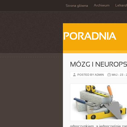
Archiwum
Lekars
Strona główna
PORADNIA
MÓZG I NEUROP
POSTED BY ADMIN
MAJ - 23 -
odpoczynkiem, a jednocześnie zap