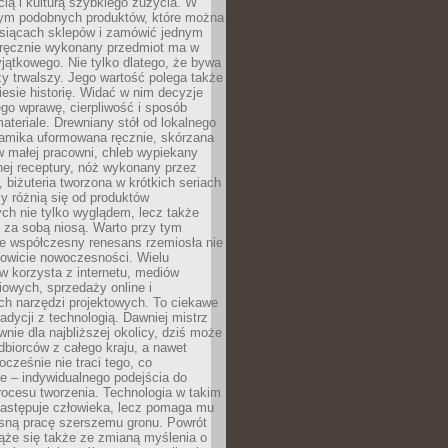
ą i kulturą szybkiego zużycia. W
nym podobnych produktów, które można
ysiącach sklepów i zamówić jednym
, ręcznie wykonany przedmiot ma w
jątkowego. Nie tylko dlatego, że bywa
zy trwalszy. Jego wartość polega także
iesie historię. Widać w nim decyzje
ego wprawę, cierpliwość i sposób
ateriale. Drewniany stół od lokalnego
ramika uformowana ręcznie, skórzana
w małej pracowni, chleb wypiekany
ej receptury, nóż wykonany przez
, biżuteria tworzona w krótkich seriach
zy różnią się od produktów
ch nie tylko wyglądem, lecz także
 za sobą niosą. Warto przy tym
e współczesny renesans rzemiosła nie
kowicie nowoczesności. Wielu
w korzysta z internetu, mediów
owych, sprzedaży online i
h narzędzi projektowych. To ciekawe
radycji z technologią. Dawniej mistrz
wnie dla najbliższej okolicy, dziś może
dbiorców z całego kraju, a nawet
ocześnie nie traci tego, co
e – indywidualnego podejścia do
procesu tworzenia. Technologia w takim
zastępuje człowieka, lecz pomaga mu
sną pracę szerszemu gronu. Powrót
ąże się także ze zmianą myślenia o