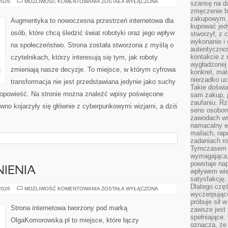
SZTUCZNA
 2026
MOŻLIWOŚĆ KOMENTOWANIA
ZOSTAŁA WYŁĄCZONA
szansę na da
INTELIGENCJA
zmęczenie 
W
PRAKTYCE
zakupowym. K
Augmentyka to nowoczesna przestrzeń internetowa dla
kupować jedy
osób, które chcą śledzić świat robotyki oraz jego wpływ
stworzył, z 
wykonanie i 
na społeczeństwo. Strona została stworzona z myślą o
autentycznoś
kontakcie z 
czytelnikach, którzy interesują się tym, jak roboty
wygładzonej 
zmieniają nasze decyzje. To miejsce, w którym cyfrowa
konkret, mat
nierzadko u
transformacja nie jest przedstawiana jedynie jako suchy
Takie doświa
a opowieść. Na stronie można znaleźć wpisy poświęcone
sam zakup, p
zaufaniu. Rz
wno kojarzyły się głównie z cyberpunkowymi wizjami, a dziś
sens osobom,
zawodach ws
namacalny ef
mailach, rap
zadaniach r
Tymczasem pr
wymagająca,
powstaje nap
IENIA
wpływem wied
satysfakcję, 
Dlatego częś
PRAWO
 2026
MOŻLIWOŚĆ KOMENTOWANIA
ZOSTAŁA WYŁĄCZONA
wyczerpując
I
UPRAWNIENIA
próbuje sił 
Strona internetowa tworzony pod marką
zawsze jest 
spełniające.
OlgaKomorowska.pl to miejsce, które łączy
oznacza, że