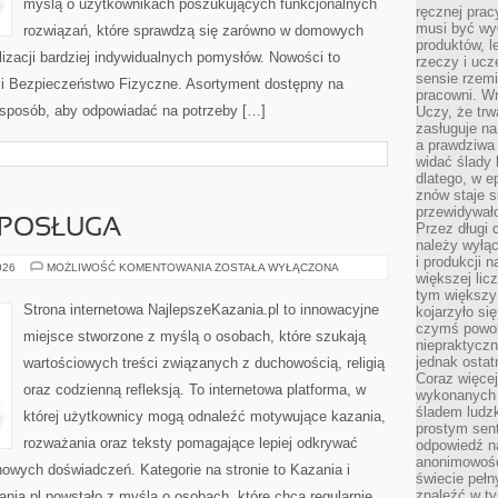
myślą o użytkownikach poszukujących funkcjonalnych
ręcznej prac
musi być wy
rozwiązań, które sprawdzą się zarówno w domowych
produktów, 
lizacji bardziej indywidualnych pomysłów. Nowości to
rzeczy i uc
sensie rzemi
 i Bezpieczeństwo Fizyczne. Asortyment dostępny na
pracowni. W
i sposób, aby odpowiadać na potrzeby […]
Uczy, że trw
zasługuje n
a prawdziwa 
widać ślady 
dlatego, w e
znów staje s
przewidywał
 POSŁUGA
Przez długi 
należy wyłąc
i produkcji n
DUCHOWNI
026
MOŻLIWOŚĆ KOMENTOWANIA
ZOSTAŁA WYŁĄCZONA
większej lic
I
ICH
tym większy
POSŁUGA
Strona internetowa NajlepszeKazania.pl to innowacyjne
kojarzyło si
czymś powol
miejsce stworzone z myślą o osobach, które szukają
niepraktycz
jednak ostat
wartościowych treści związanych z duchowością, religią
Coraz więce
oraz codzienną refleksją. To internetowa platforma, w
wykonanych s
śladem ludzk
której użytkownicy mogą odnaleźć motywujące kazania,
prostym sen
rozważania oraz teksty pomagające lepiej odkrywać
odpowiedź n
anonimowości
owych doświadczeń. Kategorie na stronie to Kazania i
świecie peł
znaleźć w t
ania.pl powstało z myślą o osobach, które chcą regularnie