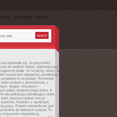
SCRIBE
FACEBOOK
TWITTER
czas wydawało się, że przyszłość
znie do wielkich fabryk, automatyzacji
a ogromną skalę. Im szybciej, taniej i w
zbie można było wytwarzać przedmioty,
 uznawano to za postęp. Rzemiosło
ę wielu osobom z przeszłością, z
nym, drogim, niszowym i
nym wobec dynamicznego rynku. A
nie lata pokazują zaskakujący zwrot.
j ludzi zaczyna szukać rzeczy
tarannie, lokalnie i z wyraźnym
iej pracy. Powrót rzemiosła nie jest
tymentem do dawnych czasów. To
a zmęczenie masowością,