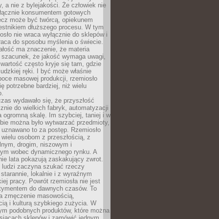
y, a nie z bylejakości. Że człowiek nie
łącznie konsumentem gotowych
lecz może być twórcą, opiekunem
zestnikiem dłuższego procesu. W tym
osło nie wraca wyłącznie do sklepów i
raca do sposobu myślenia o świecie.
ałość ma znaczenie, że materia
a szacunek, że jakość wymaga uwagi,
wartość często kryje się tam, gdzie
ludzkiej ręki. I być może właśnie
poce masowej produkcji, rzemiosło
ię potrzebne bardziej, niż wielu
o.
czas wydawało się, że przyszłość
znie do wielkich fabryk, automatyzacji
a ogromną skalę. Im szybciej, taniej i w
zbie można było wytwarzać przedmioty,
 uznawano to za postęp. Rzemiosło
ę wielu osobom z przeszłością, z
nym, drogim, niszowym i
nym wobec dynamicznego rynku. A
nie lata pokazują zaskakujący zwrot.
j ludzi zaczyna szukać rzeczy
tarannie, lokalnie i z wyraźnym
iej pracy. Powrót rzemiosła nie jest
tymentem do dawnych czasów. To
a zmęczenie masowością,
ą i kulturą szybkiego zużycia. W
nym podobnych produktów, które można
ysiącach sklepów i zamówić jednym