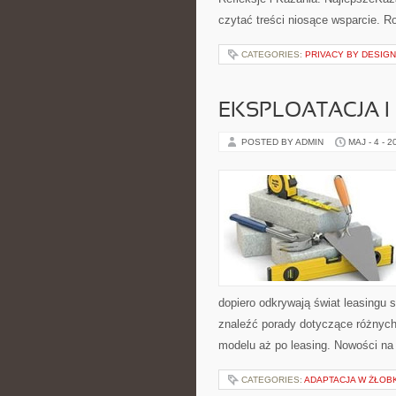
czytać treści niosące wsparcie. 
CATEGORIES:
PRIVACY BY DESIGN
EKSPLOATACJA I
POSTED BY ADMIN
MAJ - 4 - 2
dopiero odkrywają świat leasingu
znaleźć porady dotyczące różnych
modelu aż po leasing. Nowości na
CATEGORIES:
ADAPTACJA W ŻŁOB