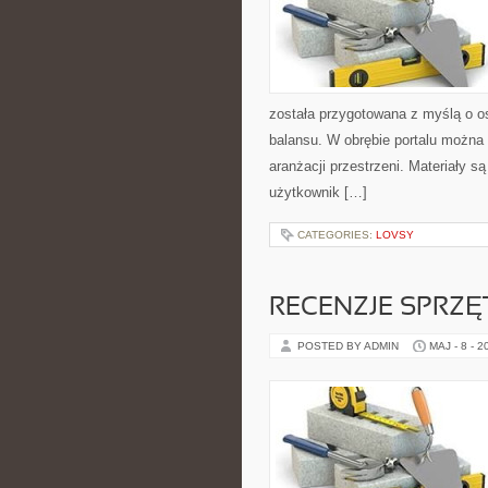
została przygotowana z myślą o os
balansu. W obrębie portalu można 
aranżacji przestrzeni. Materiały 
użytkownik […]
CATEGORIES:
LOVSY
RECENZJE SPRZ
POSTED BY ADMIN
MAJ - 8 - 2