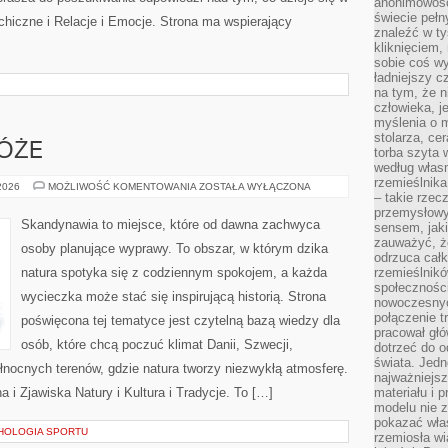
anonimowości
świecie peł
hiczne i Relacje i Emocje. Strona ma wspierający
znaleźć w t
kliknięciem
sobie coś wy
ładniejszy c
na tym, że n
człowieka, j
myślenia o m
stolarza, ce
ÓŻE
torba szyta 
według własn
rzemieślnika
RODZINNE
 2026
MOŻLIWOŚĆ KOMENTOWANIA
ZOSTAŁA WYŁĄCZONA
– takie rzec
PODRÓŻE
przemysłowy
Skandynawia to miejsce, które od dawna zachwyca
sensem, jaki
zauważyć, ż
osoby planujące wyprawy. To obszar, w którym dzika
odrzuca cał
natura spotyka się z codziennym spokojem, a każda
rzemieślnikó
społeczności
wycieczka może stać się inspirującą historią. Strona
nowoczesnyc
połączenie t
poświęcona tej tematyce jest czytelną bazą wiedzy dla
pracował głó
osób, które chcą poczuć klimat Danii, Szwecji,
dotrzeć do o
świata. Jedn
 północnych terenów, gdzie natura tworzy niezwykłą atmosferę.
najważniejsz
a i Zjawiska Natury i Kultura i Tradycje. To […]
materiału i 
modelu nie 
pokazać wła
HOLOGIA SPORTU
rzemiosła wi