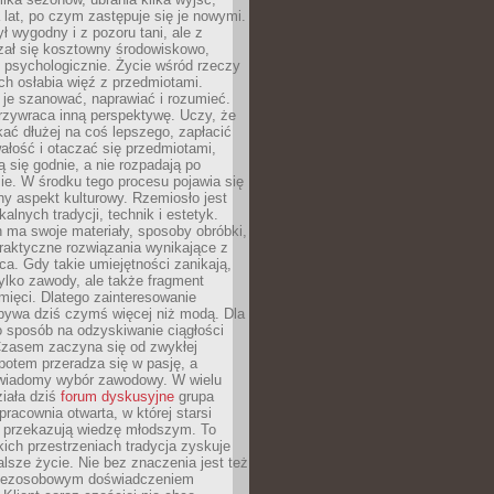
a lat, po czym zastępuje się je nowymi.
ł wygodny i z pozoru tani, ale z
ał się kosztowny środowiskowo,
i psychologicznie. Życie wśród rzeczy
h osłabia więź z przedmiotami.
je szanować, naprawiać i rozumieć.
rzywraca inną perspektywę. Uczy, że
ać dłużej na coś lepszego, zapłacić
wałość i otaczać się przedmiotami,
ą się godnie, a nie rozpadają po
ie. W środku tego procesu pojawia się
y aspekt kulturowy. Rzemiosło jest
alnych tradycji, technik i estetyk.
 ma swoje materiały, sposoby obróbki,
praktyczne rozwiązania wynikające z
sca. Gdy takie umiejętności zanikają,
tylko zawody, ale także fragment
mięci. Dlatego zainteresowanie
bywa dziś czymś więcej niż modą. Dla
o sposób na odzyskiwanie ciągłości
 Czasem zaczyna się od zwykłej
potem przeradza się w pasję, a
iadomy wybór zawodowy. W wielu
iała dziś
forum dyskusyjne
grupa
pracownia otwarta, w której starsi
y przekazują wiedzę młodszym. To
kich przestrzeniach tradycja zyskuje
lsze życie. Nie bez znaczenia jest też
bezosobowym doświadczeniem