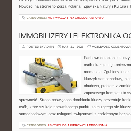
Nowości na stronie to Zorza Polarna i Zjawiska Natury i Kultura i 
CATEGORIES:
MOTYWACJA I PSYCHOLOGIA SPORTU
IMMOBILIZERY I ELEKTRONIKA 
POSTED BY ADMIN
MAJ - 21 - 2026
MOŻLIWOŚĆ KOMENTOWA
Fachowe dorabianie kluczy t
osób okazuje się konieczn
momencie. Zgubiony klucz 
kluczyk samochodowy, niedz
obudowa, problem z zamkie
zapasowego kompletu to syt
sprawność. Strona poświęcona dorabianiu kluczy prezentuje konkr
osób, które szukają sprawdzonego punktu zajmującego się klucz
samochodowymi oraz usługami związanymi z codziennym bezpie
CATEGORIES:
PSYCHOLOGIA KIEROWCY I ERGONOMIA