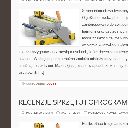
Strona internetowa tworzon
OlgaKomorowska.pl to miejs
zainteresowanie do świadom
harmonii oraz użytecznych 
mogą znaleźć tutaj rozbudo
wspierają w rozwijaniu wła
została przygotowana z myślą o osobach, które doceniają autenty
balansu. W obrębie portalu można znaleźć artykuły dotyczące styl
aranżacji przestrzeni. Materiały są pisane w sposób zrozumiały, 
użytkownik […]
CATEGORIES:
LOVSY
RECENZJE SPRZĘTU I OPROGRA
POSTED BY ADMIN
MAJ - 8 - 2026
MOŻLIWOŚĆ KOMENTOWAN
Feniks Shop to dynamicznie