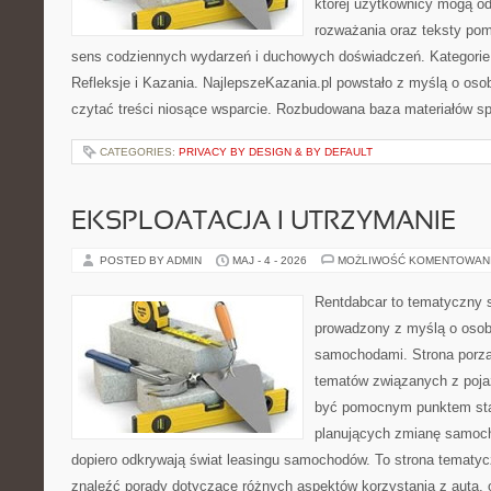
której użytkownicy mogą o
rozważania oraz teksty pom
sens codziennych wydarzeń i duchowych doświadczeń. Kategorie n
Refleksje i Kazania. NajlepszeKazania.pl powstało z myślą o osob
czytać treści niosące wsparcie. Rozbudowana baza materiałów sp
CATEGORIES:
PRIVACY BY DESIGN & BY DEFAULT
EKSPLOATACJA I UTRZYMANIE
POSTED BY ADMIN
MAJ - 4 - 2026
MOŻLIWOŚĆ KOMENTOWAN
Rentdabcar to tematyczny s
prowadzony z myślą o osoba
samochodami. Strona porzą
tematów związanych z poj
być pomocnym punktem sta
planujących zmianę samocho
dopiero odkrywają świat leasingu samochodów. To strona tematy
znaleźć porady dotyczące różnych aspektów korzystania z auta,