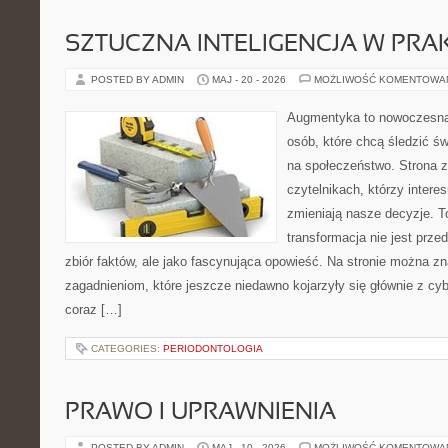
SZTUCZNA INTELIGENCJA W PRA
POSTED BY ADMIN
MAJ - 20 - 2026
MOŻLIWOŚĆ KOMENTOWA
Augmentyka to nowoczesna 
osób, które chcą śledzić św
na społeczeństwo. Strona z
czytelnikach, którzy interes
zmieniają nasze decyzje. T
transformacja nie jest prze
zbiór faktów, ale jako fascynująca opowieść. Na stronie można z
zagadnieniom, które jeszcze niedawno kojarzyły się głównie z cy
coraz […]
CATEGORIES:
PERIODONTOLOGIA
PRAWO I UPRAWNIENIA
POSTED BY ADMIN
MAJ - 10 - 2026
MOŻLIWOŚĆ KOMENTOWA