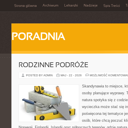
Archiwum
Lekarski
Nadzieje
T
Strona główna
Spis Treści
PORADNIA
RODZINNE PODRÓŻE
POSTED BY ADMIN
MAJ - 22 - 2026
MOŻLIWOŚĆ KOMENTOWA
Skandynawia to miejsce, k
osoby planujące wyprawy. T
natura spotyka się z codz
wycieczka może stać się ins
poświęcona tej tematyce je
osób, które chcą poczuć kli
Norwegii, Finlandii, Islandii oraz północnych terenów, gdzie natur