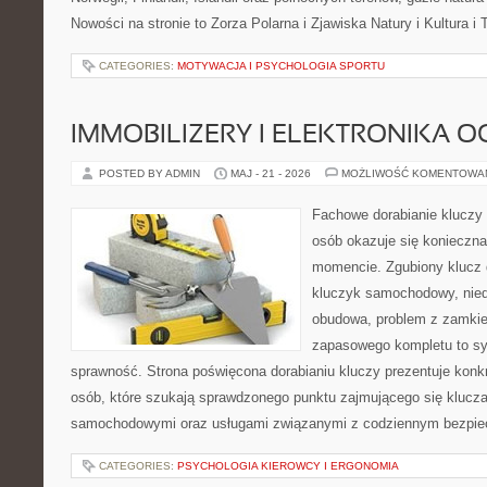
Nowości na stronie to Zorza Polarna i Zjawiska Natury i Kultura i 
CATEGORIES:
MOTYWACJA I PSYCHOLOGIA SPORTU
IMMOBILIZERY I ELEKTRONIKA 
POSTED BY ADMIN
MAJ - 21 - 2026
MOŻLIWOŚĆ KOMENTOWA
Fachowe dorabianie kluczy t
osób okazuje się konieczn
momencie. Zgubiony klucz 
kluczyk samochodowy, niedz
obudowa, problem z zamkie
zapasowego kompletu to syt
sprawność. Strona poświęcona dorabianiu kluczy prezentuje konkr
osób, które szukają sprawdzonego punktu zajmującego się klucz
samochodowymi oraz usługami związanymi z codziennym bezpie
CATEGORIES:
PSYCHOLOGIA KIEROWCY I ERGONOMIA