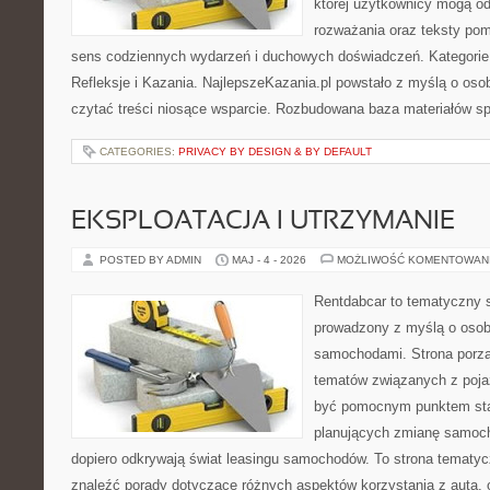
której użytkownicy mogą o
rozważania oraz teksty pom
sens codziennych wydarzeń i duchowych doświadczeń. Kategorie n
Refleksje i Kazania. NajlepszeKazania.pl powstało z myślą o osob
czytać treści niosące wsparcie. Rozbudowana baza materiałów sp
CATEGORIES:
PRIVACY BY DESIGN & BY DEFAULT
EKSPLOATACJA I UTRZYMANIE
POSTED BY ADMIN
MAJ - 4 - 2026
MOŻLIWOŚĆ KOMENTOWAN
Rentdabcar to tematyczny s
prowadzony z myślą o osoba
samochodami. Strona porzą
tematów związanych z poj
być pomocnym punktem sta
planujących zmianę samocho
dopiero odkrywają świat leasingu samochodów. To strona tematy
znaleźć porady dotyczące różnych aspektów korzystania z auta,