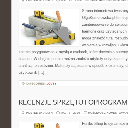
Strona internetowa tworzon
OlgaKomorowska.pl to miejs
zainteresowanie do świadom
harmonii oraz użytecznych 
mogą znaleźć tutaj rozbudo
wspierają w rozwijaniu wła
została przygotowana z myślą o osobach, które doceniają autenty
balansu. W obrębie portalu można znaleźć artykuły dotyczące styl
aranżacji przestrzeni. Materiały są pisane w sposób zrozumiały, 
użytkownik […]
CATEGORIES:
LOVSY
RECENZJE SPRZĘTU I OPROGRA
POSTED BY ADMIN
MAJ - 8 - 2026
MOŻLIWOŚĆ KOMENTOWAN
Feniks Shop to dynamicznie