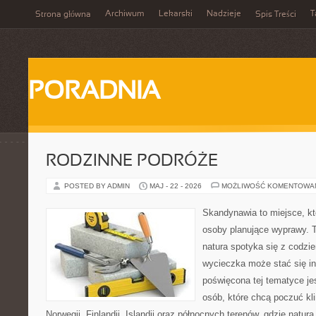
Archiwum
Lekarski
Nadzieje
T
Strona główna
Spis Treści
PORADNIA
RODZINNE PODRÓŻE
POSTED BY ADMIN
MAJ - 22 - 2026
MOŻLIWOŚĆ KOMENTOWA
Skandynawia to miejsce, k
osoby planujące wyprawy. T
natura spotyka się z codz
wycieczka może stać się ins
poświęcona tej tematyce je
osób, które chcą poczuć kli
Norwegii, Finlandii, Islandii oraz północnych terenów, gdzie natur