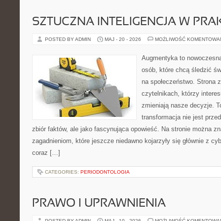
SZTUCZNA INTELIGENCJA W PRA
POSTED BY ADMIN
MAJ - 20 - 2026
MOŻLIWOŚĆ KOMENTOWA
Augmentyka to nowoczesna 
osób, które chcą śledzić św
na społeczeństwo. Strona z
czytelnikach, którzy interes
zmieniają nasze decyzje. T
transformacja nie jest prze
zbiór faktów, ale jako fascynująca opowieść. Na stronie można z
zagadnieniom, które jeszcze niedawno kojarzyły się głównie z cy
coraz […]
CATEGORIES:
PERIODONTOLOGIA
PRAWO I UPRAWNIENIA
POSTED BY ADMIN
MAJ - 10 - 2026
MOŻLIWOŚĆ KOMENTOWA