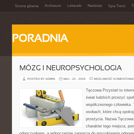
Archiwum
Lekarski
Nadzieje
T
Strona główna
Spis Treści
PORADNIA
MÓZG I NEUROPSYCHOLOGIA
POSTED BY ADMIN
MAJ - 23 - 2026
MOŻLIWOŚĆ KOMENTOWA
Tęczowa Przystań to intern
świat ludzkich przeżyć spo
współczesnego człowieka. T
osobach, które chcą spokoj
przeżycia. Nazwa Tęczowa 
charakter tego miejsca, pon
odpoczynkiem, a jednocześnie zaprasza do poszukiwania odpowied