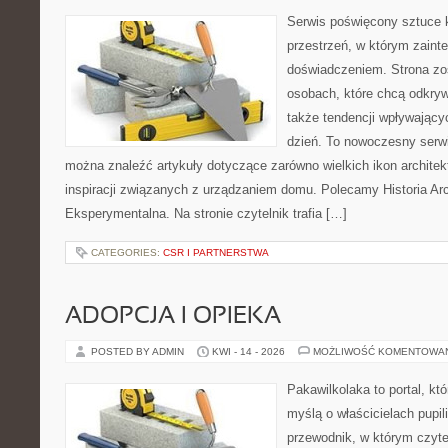
Serwis poświęcony sztuce k
przestrzeń, w którym zaint
doświadczeniem. Strona zo
osobach, które chcą odkryw
także tendencji wpływający
dzień. To nowoczesny serw
można znaleźć artykuły dotyczące zarówno wielkich ikon architekt
inspiracji związanych z urządzaniem domu. Polecamy Historia Arch
Eksperymentalna. Na stronie czytelnik trafia […]
CATEGORIES:
CSR I PARTNERSTWA
ADOPCJA I OPIEKA
POSTED BY ADMIN
KWI - 14 - 2026
MOŻLIWOŚĆ KOMENTOWA
Pakawilkolaka to portal, kt
myślą o właścicielach pupi
przewodnik, w którym czyte