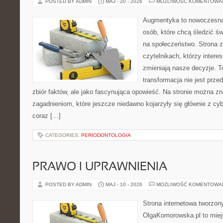
POSTED BY ADMIN
MAJ - 20 - 2026
MOŻLIWOŚĆ KOMENTOWA
Augmentyka to nowoczesna 
osób, które chcą śledzić św
na społeczeństwo. Strona z
czytelnikach, którzy interes
zmieniają nasze decyzje. T
transformacja nie jest prze
zbiór faktów, ale jako fascynująca opowieść. Na stronie można z
zagadnieniom, które jeszcze niedawno kojarzyły się głównie z cy
coraz […]
CATEGORIES:
PERIODONTOLOGIA
PRAWO I UPRAWNIENIA
POSTED BY ADMIN
MAJ - 10 - 2026
MOŻLIWOŚĆ KOMENTOWA
Strona internetowa tworzon
OlgaKomorowska.pl to miejs