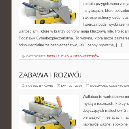
została przygotowana z myś
instytucjach, które potrzebu
zakresie ochrony osób. J
Twierdza budzi wyobrażenia
wartościami, które w branży ochrony mają kluczową rolę. Polecam:
Podstawy Cyberbezpieczeństwa. To witryna, która może zainter
odpowiedzialne za bezpieczeństwo, jak i osoby prywatne, […]
CATEGORIES:
DIETA I RUCH DLA INTROWERTYKÓW
ZABAWA I ROZWÓJ
POSTED BY ADMIN
KWI - 30 - 2026
MOŻLIWOŚĆ KOMENTOWA
Wallaboo to wartościowe mi
myślą o rodzicach, którzy 
dotyczących maluchów. Str
pierwszych miesiącach i lat
naprawdę ważne: spokojnej o