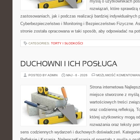
myślą o użytkownikach pos
rozwiązań, które sprawdzą
zastosowaniach, jak i podczas realizacji bardziej indywidualnych
Cyberbezpieczeństwo i Monitoring i Bezpieczeństwo Fizyczne. A
stronie została opracowana w taki sposób, aby odpowiadać na po
CATEGORIES:
TORTY I SŁODKOŚCI
DUCHOWNI I ICH POSŁUGA
POSTED BY ADMIN
MAJ - 6 - 2026
MOŻLIWOŚĆ KOMENTOWAN
Strona internetowa Najleps
miejsce stworzone z myślą 
wartościowych treści związ
oraz codzienną refleksją. T
której użytkownicy mogą o
rozważania oraz teksty pom
sens codziennych wydarzeń i duchowych doświadczeń. Kategorie n
Refleksje i Kazania. NajlepszeKazania.pl powstało z myślą o osob