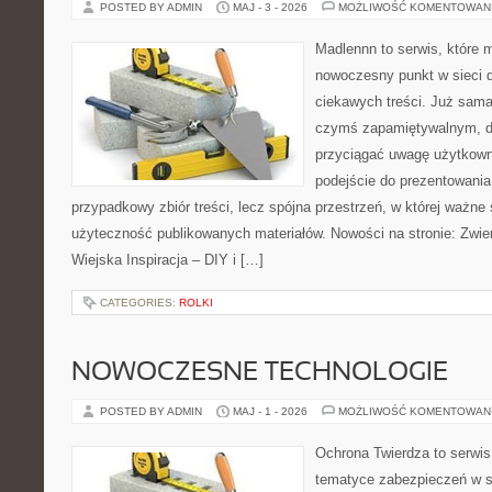
POSTED BY ADMIN
MAJ - 3 - 2026
MOŻLIWOŚĆ KOMENTOWAN
Madlennn to serwis, które 
nowoczesny punkt w sieci 
ciekawych treści. Już sama
czymś zapamiętywalnym, d
przyciągać uwagę użytkowni
podejście do prezentowania 
przypadkowy zbiór treści, lecz spójna przestrzeń, w której ważne 
użyteczność publikowanych materiałów. Nowości na stronie: Zwie
Wiejska Inspiracja – DIY i […]
CATEGORIES:
ROLKI
NOWOCZESNE TECHNOLOGIE
POSTED BY ADMIN
MAJ - 1 - 2026
MOŻLIWOŚĆ KOMENTOWAN
Ochrona Twierdza to serwis,
tematyce zabezpieczeń w s