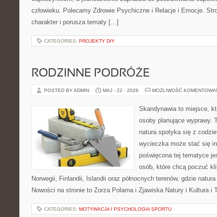
człowieku. Polecamy Zdrowie Psychiczne i Relacje i Emocje. Str
charakter i porusza tematy […]
CATEGORIES:
PROJEKTY DIY
RODZINNE PODRÓŻE
POSTED BY ADMIN
MAJ - 22 - 2026
MOŻLIWOŚĆ KOMENTOWA
Skandynawia to miejsce, k
osoby planujące wyprawy. T
natura spotyka się z codz
wycieczka może stać się ins
poświęcona tej tematyce je
osób, które chcą poczuć kli
Norwegii, Finlandii, Islandii oraz północnych terenów, gdzie natur
Nowości na stronie to Zorza Polarna i Zjawiska Natury i Kultura i 
CATEGORIES:
MOTYWACJA I PSYCHOLOGIA SPORTU