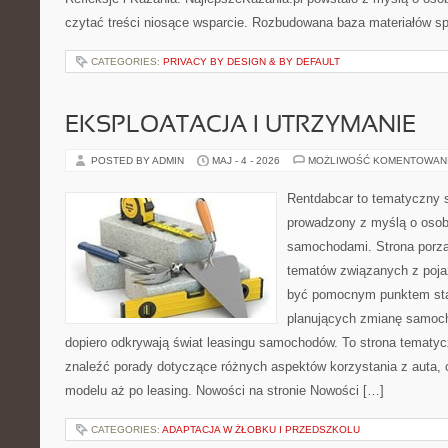
czytać treści niosące wsparcie. Rozbudowana baza materiałów sp
CATEGORIES:
PRIVACY BY DESIGN & BY DEFAULT
EKSPLOATACJA I UTRZYMANIE
POSTED BY ADMIN
MAJ - 4 - 2026
MOŻLIWOŚĆ KOMENTOWAN
Rentdabcar to tematyczny s
prowadzony z myślą o osoba
samochodami. Strona porzą
tematów związanych z poj
być pomocnym punktem sta
planujących zmianę samocho
dopiero odkrywają świat leasingu samochodów. To strona tematy
znaleźć porady dotyczące różnych aspektów korzystania z auta,
modelu aż po leasing. Nowości na stronie Nowości […]
CATEGORIES:
ADAPTACJA W ŻŁOBKU I PRZEDSZKOLU