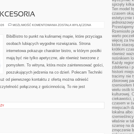
sprzęty kilk
Ten model by
czasem okaz
AKCESORIA
estetycznie 
jednorazowyc
EKO
026
MOŻLIWOŚĆ KOMENTOWANIA
ZOSTAŁA WYŁĄCZONA
Przestajemy 
GADŻETY
Rzemiosło p
I
AKCESORIA
warto poczek
BibiBistro to punkt na kulinarnej mapie, które przyciąga
więcej za tr
osobach lubiących wygodne rozwiązania. Strona
które starzej
krótkim czas
internetowa pokazuje charakter bistro, w którym posiłki
również ważn
mają być nie tylko apetyczne, ale również tworzone z
nośnikiem lok
Każdy region
pomysłem. To witryna, która może zainteresować gości,
zdobienia i 
historii miej
poszukujących jedzenia na co dzień. Polecam Techniki
tracimy nie 
uż od pierwszego kontaktu z ofertą można odnieść
zbiorowej pa
rzemiosłem 
 czytelność połączoną z gościnnością. To nie jest
wielu osób t
kulturowej.
ciekawości, 
czasem w św
ÓŻY
miejscach dz
lokalna albo 
rzemieślnic
właśnie w ta
szansę na da
zmęczenie 