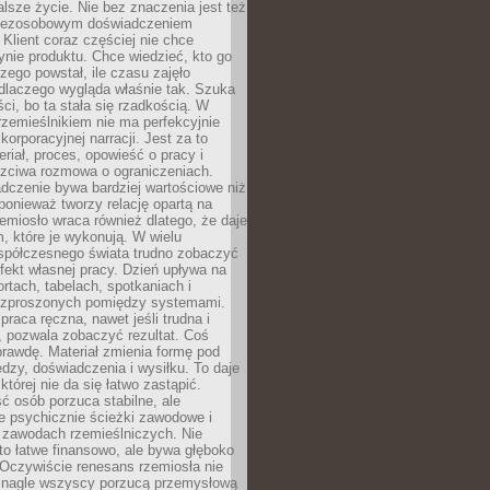
lsze życie. Nie bez znaczenia jest też
bezosobowym doświadczeniem
lient coraz częściej nie chce
nie produktu. Chce wiedzieć, kto go
czego powstał, ile czasu zajęło
dlaczego wygląda właśnie tak. Szuka
ci, bo ta stała się rzadkością. W
rzemieślnikiem nie ma perfekcyjnie
korporacyjnej narracji. Jest za to
eriał, proces, opowieść o pracy i
czciwa rozmowa o ograniczeniach.
dczenie bywa bardziej wartościowe niż
onieważ tworzy relację opartą na
emiosło wraca również dlatego, że daje
 które je wykonują. W wielu
półczesnego świata trudno zobaczyć
ekt własnej pracy. Dzień upływa na
ortach, tabelach, spotkaniach i
ozproszonych pomiędzy systemami.
aca ręczna, nawet jeśli trudna i
 pozwala zobaczyć rezultat. Coś
rawdę. Materiał zmienia formę pod
zy, doświadczenia i wysiłku. To daje
której nie da się łatwo zastąpić.
ć osób porzuca stabilne, ale
e psychicznie ścieżki zawodowe i
w zawodach rzemieślniczych. Nie
to łatwe finansowo, ale bywa głęboko
 Oczywiście renesans rzemiosła nie
 nagle wszyscy porzucą przemysłową