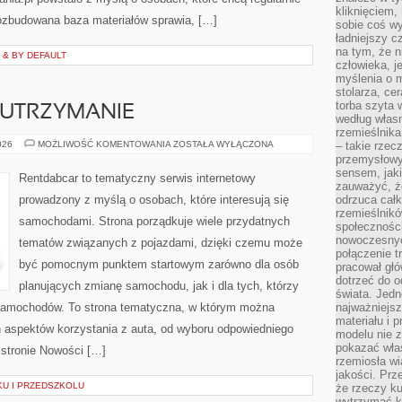
kliknięciem
Rozbudowana baza materiałów sprawia, […]
sobie coś wy
ładniejszy c
na tym, że n
 & BY DEFAULT
człowieka, j
myślenia o m
stolarza, ce
torba szyta 
 UTRZYMANIE
według własn
rzemieślnika
EKSPLOATACJA
026
MOŻLIWOŚĆ KOMENTOWANIA
ZOSTAŁA WYŁĄCZONA
– takie rzec
I
przemysłowy
UTRZYMANIE
sensem, jaki
Rentdabcar to tematyczny serwis internetowy
zauważyć, ż
prowadzony z myślą o osobach, które interesują się
odrzuca cał
rzemieślnikó
samochodami. Strona porządkuje wiele przydatnych
społeczności
nowoczesnyc
tematów związanych z pojazdami, dzięki czemu może
połączenie t
być pomocnym punktem startowym zarówno dla osób
pracował głó
dotrzeć do o
planujących zmianę samochodu, jak i dla tych, którzy
świata. Jedn
 samochodów. To strona tematyczna, w którym można
najważniejsz
materiału i 
 aspektów korzystania z auta, od wyboru odpowiedniego
modelu nie 
pokazać wła
 stronie Nowości […]
rzemiosła wi
jakości. Prz
KU I PRZEDSZKOLU
że rzeczy ku
wytrzymać ki