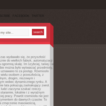
SCRIBE
FACEBOOK
TWITTER
czas wydawało się, że przyszłość
znie do wielkich fabryk, automatyzacji
a ogromną skalę. Im szybciej, taniej i w
zbie można było wytwarzać przedmioty,
 uznawano to za postęp. Rzemiosło
ę wielu osobom z przeszłością, z
nym, drogim, niszowym i
nym wobec dynamicznego rynku. A
nie lata pokazują zaskakujący zwrot.
j ludzi zaczyna szukać rzeczy
tarannie, lokalnie i z wyraźnym
iej pracy. Powrót rzemiosła nie jest
tymentem do dawnych czasów. To
a zmęczenie masowością,