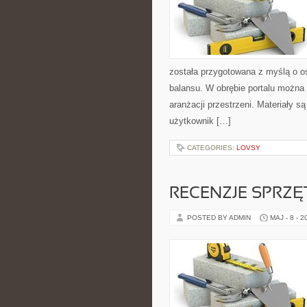
została przygotowana z myślą o os
balansu. W obrębie portalu można 
aranżacji przestrzeni. Materiały 
użytkownik […]
CATEGORIES:
LOVSY
RECENZJE SPRZ
POSTED BY ADMIN
MAJ - 8 - 2