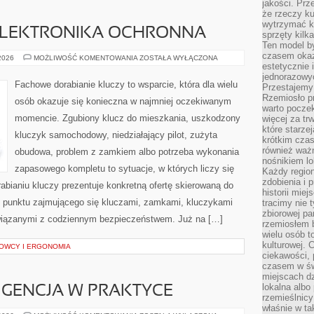
jakości. Prz
że rzeczy ku
wytrzymać ki
 ELEKTRONIKA OCHRONNA
sprzęty kilk
Ten model by
czasem okaz
IMMOBILIZERY
 2026
MOŻLIWOŚĆ KOMENTOWANIA
ZOSTAŁA WYŁĄCZONA
I
estetycznie 
ELEKTRONIKA
jednorazowyc
OCHRONNA
Fachowe dorabianie kluczy to wsparcie, która dla wielu
Przestajemy 
Rzemiosło p
osób okazuje się konieczna w najmniej oczekiwanym
warto poczek
momencie. Zgubiony klucz do mieszkania, uszkodzony
więcej za tr
które starzej
kluczyk samochodowy, niedziałający pilot, zużyta
krótkim czas
również ważn
obudowa, problem z zamkiem albo potrzeba wykonania
nośnikiem lok
zapasowego kompletu to sytuacje, w których liczy się
Każdy region
zdobienia i 
bianiu kluczy prezentuje konkretną ofertę skierowaną do
historii miej
 punktu zajmującego się kluczami, zamkami, kluczykami
tracimy nie 
zbiorowej pa
iązanymi z codziennym bezpieczeństwem. Już na […]
rzemiosłem 
wielu osób t
kulturowej.
OWCY I ERGONOMIA
ciekawości, 
czasem w św
miejscach dz
lokalna albo 
IGENCJA W PRAKTYCE
rzemieślnic
właśnie w ta