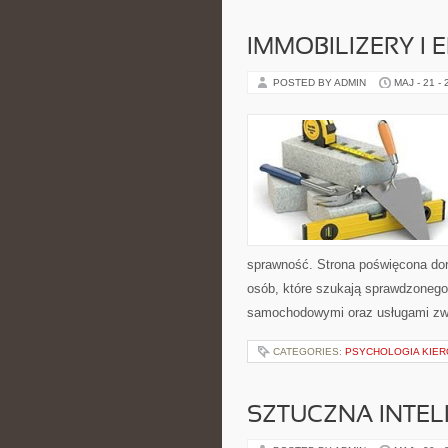
IMMOBILIZERY I
POSTED BY ADMIN
MAJ - 21 -
sprawność. Strona poświęcona dora
osób, które szukają sprawdzonego
samochodowymi oraz usługami zw
CATEGORIES:
PSYCHOLOGIA KIER
SZTUCZNA INTEL