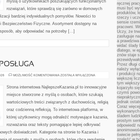
myślą o użytkownikach poszukujących funkcjonalnych
ręcznej prac
musi być wy
rozwiązań, które sprawdzą się zarówno w domowych
produktów, 
lizacji bardziej indywidualnych pomysłów. Nowości to
rzeczy i uc
sensie rzemi
 i Bezpieczeństwo Fizyczne. Asortyment dostępny na
pracowni. W
i sposób, aby odpowiadać na potrzeby […]
Uczy, że trw
zasługuje n
a prawdziwa 
widać ślady 
dlatego, w e
znów staje s
przewidywał
 POSŁUGA
Przez długi 
należy wyłąc
i produkcji n
DUCHOWNI
026
MOŻLIWOŚĆ KOMENTOWANIA
ZOSTAŁA WYŁĄCZONA
większej lic
I
ICH
tym większy
POSŁUGA
Strona internetowa NajlepszeKazania.pl to innowacyjne
kojarzyło si
czymś powol
miejsce stworzone z myślą o osobach, które szukają
niepraktycz
jednak ostat
wartościowych treści związanych z duchowością, religią
Coraz więce
oraz codzienną refleksją. To internetowa platforma, w
wykonanych s
śladem ludzk
której użytkownicy mogą odnaleźć motywujące kazania,
prostym sen
rozważania oraz teksty pomagające lepiej odkrywać
odpowiedź n
anonimowości
owych doświadczeń. Kategorie na stronie to Kazania i
świecie peł
znaleźć w t
ania.pl powstało z myślą o osobach, które chcą regularnie