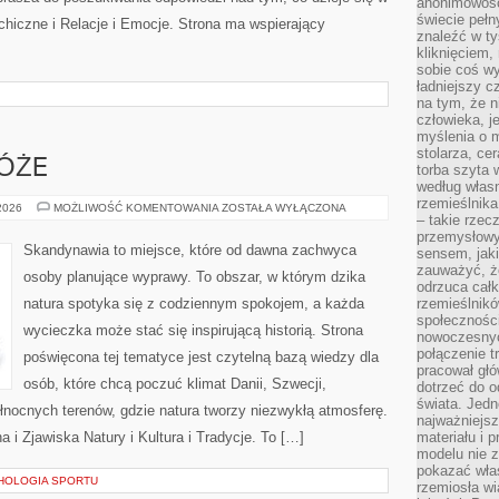
anonimowości
świecie peł
hiczne i Relacje i Emocje. Strona ma wspierający
znaleźć w t
kliknięciem
sobie coś wy
ładniejszy c
na tym, że n
człowieka, j
myślenia o m
stolarza, ce
ÓŻE
torba szyta 
według własn
rzemieślnika
RODZINNE
 2026
MOŻLIWOŚĆ KOMENTOWANIA
ZOSTAŁA WYŁĄCZONA
– takie rzec
PODRÓŻE
przemysłowy
Skandynawia to miejsce, które od dawna zachwyca
sensem, jaki
zauważyć, ż
osoby planujące wyprawy. To obszar, w którym dzika
odrzuca cał
natura spotyka się z codziennym spokojem, a każda
rzemieślnikó
społeczności
wycieczka może stać się inspirującą historią. Strona
nowoczesnyc
połączenie t
poświęcona tej tematyce jest czytelną bazą wiedzy dla
pracował głó
osób, które chcą poczuć klimat Danii, Szwecji,
dotrzeć do o
świata. Jedn
 północnych terenów, gdzie natura tworzy niezwykłą atmosferę.
najważniejsz
a i Zjawiska Natury i Kultura i Tradycje. To […]
materiału i 
modelu nie 
pokazać wła
HOLOGIA SPORTU
rzemiosła wi