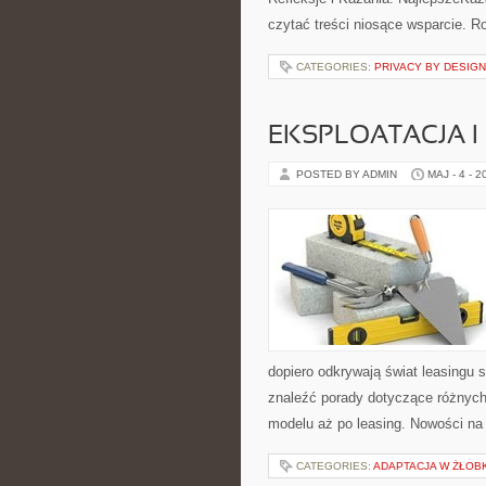
czytać treści niosące wsparcie. 
CATEGORIES:
PRIVACY BY DESIGN
EKSPLOATACJA I
POSTED BY ADMIN
MAJ - 4 - 2
dopiero odkrywają świat leasingu
znaleźć porady dotyczące różnych
modelu aż po leasing. Nowości na
CATEGORIES:
ADAPTACJA W ŻŁOB