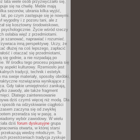
ez lata wiele osób przyzwyczaiło się,
puje się na chwilę. Meble mają
lka sezonów, ubrania kilka wyjść,
a lat, po czym zastępuje się je nowymi.
ł wygodny i z pozoru tani, ale z
ał się kosztowny środowiskowo,
i psychologicznie. Życie wśród rzeczy
h osłabia więź z przedmiotami.
je szanować, naprawiać i rozumieć.
rzywraca inną perspektywę. Uczy, że
ać dłużej na coś lepszego, zapłacić
wałość i otaczać się przedmiotami,
ą się godnie, a nie rozpadają po
ie. W środku tego procesu pojawia się
y aspekt kulturowy. Rzemiosło jest
alnych tradycji, technik i estetyk.
 ma swoje materiały, sposoby obróbki,
praktyczne rozwiązania wynikające z
sca. Gdy takie umiejętności zanikają,
tylko zawody, ale także fragment
mięci. Dlatego zainteresowanie
bywa dziś czymś więcej niż modą. Dla
o sposób na odzyskiwanie ciągłości
 Czasem zaczyna się od zwykłej
potem przeradza się w pasję, a
iadomy wybór zawodowy. W wielu
iała dziś
forum dyskusyjne
grupa
pracownia otwarta, w której starsi
y przekazują wiedzę młodszym. To
kich przestrzeniach tradycja zyskuje