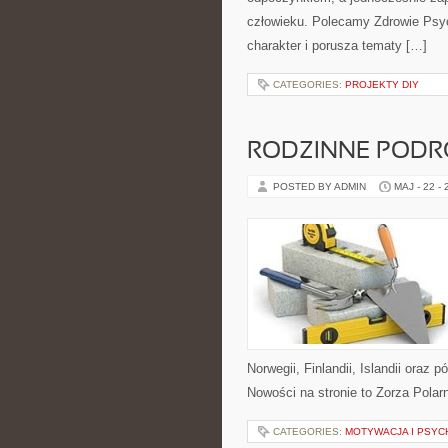
człowieku. Polecamy Zdrowie Psyc
charakter i porusza tematy […]
CATEGORIES:
PROJEKTY DIY
RODZINNE PODR
POSTED BY ADMIN
MAJ - 22 -
Norwegii, Finlandii, Islandii oraz
Nowości na stronie to Zorza Polarn
CATEGORIES:
MOTYWACJA I PSYC