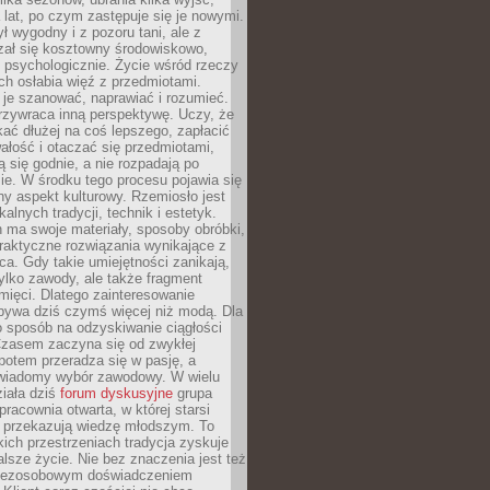
a lat, po czym zastępuje się je nowymi.
ł wygodny i z pozoru tani, ale z
ał się kosztowny środowiskowo,
i psychologicznie. Życie wśród rzeczy
h osłabia więź z przedmiotami.
je szanować, naprawiać i rozumieć.
rzywraca inną perspektywę. Uczy, że
ać dłużej na coś lepszego, zapłacić
wałość i otaczać się przedmiotami,
ą się godnie, a nie rozpadają po
ie. W środku tego procesu pojawia się
y aspekt kulturowy. Rzemiosło jest
alnych tradycji, technik i estetyk.
 ma swoje materiały, sposoby obróbki,
praktyczne rozwiązania wynikające z
sca. Gdy takie umiejętności zanikają,
tylko zawody, ale także fragment
mięci. Dlatego zainteresowanie
bywa dziś czymś więcej niż modą. Dla
o sposób na odzyskiwanie ciągłości
 Czasem zaczyna się od zwykłej
potem przeradza się w pasję, a
iadomy wybór zawodowy. W wielu
iała dziś
forum dyskusyjne
grupa
pracownia otwarta, w której starsi
y przekazują wiedzę młodszym. To
kich przestrzeniach tradycja zyskuje
lsze życie. Nie bez znaczenia jest też
bezosobowym doświadczeniem