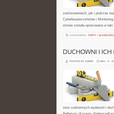
zastosowaniach, jak i podczas rea
Cyberbezpieczeństwo i Monitoring
stronie została opracowana w tak
CATEGORIES:
TORTY I SŁODKOŚCI
DUCHOWNI I ICH
POSTED BY ADMIN
MAJ - 6 - 2
sens codziennych wydarzeń i duch
Refleksje i Kazania. NajlepszeKaz