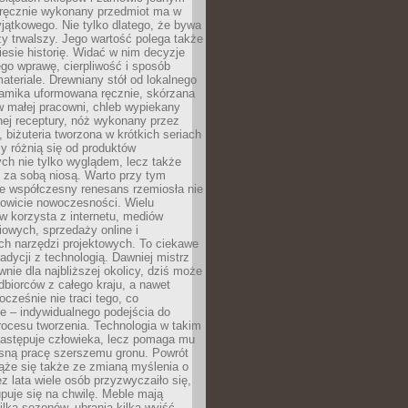
, ręcznie wykonany przedmiot ma w
jątkowego. Nie tylko dlatego, że bywa
zy trwalszy. Jego wartość polega także
iesie historię. Widać w nim decyzje
ego wprawę, cierpliwość i sposób
ateriale. Drewniany stół od lokalnego
ramika uformowana ręcznie, skórzana
w małej pracowni, chleb wypiekany
ej receptury, nóż wykonany przez
, biżuteria tworzona w krótkich seriach
zy różnią się od produktów
ch nie tylko wyglądem, lecz także
 za sobą niosą. Warto przy tym
e współczesny renesans rzemiosła nie
kowicie nowoczesności. Wielu
w korzysta z internetu, mediów
owych, sprzedaży online i
h narzędzi projektowych. To ciekawe
radycji z technologią. Dawniej mistrz
wnie dla najbliższej okolicy, dziś może
dbiorców z całego kraju, a nawet
ocześnie nie traci tego, co
e – indywidualnego podejścia do
procesu tworzenia. Technologia w takim
zastępuje człowieka, lecz pomaga mu
sną pracę szerszemu gronu. Powrót
ąże się także ze zmianą myślenia o
ez lata wiele osób przyzwyczaiło się,
puje się na chwilę. Meble mają
lka sezonów, ubrania kilka wyjść,