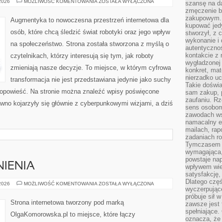
SZTUCZNA
 2026
MOŻLIWOŚĆ KOMENTOWANIA
ZOSTAŁA WYŁĄCZONA
szansę na da
INTELIGENCJA
zmęczenie 
W
PRAKTYCE
zakupowym. K
Augmentyka to nowoczesna przestrzeń internetowa dla
kupować jedy
osób, które chcą śledzić świat robotyki oraz jego wpływ
stworzył, z 
wykonanie i 
na społeczeństwo. Strona została stworzona z myślą o
autentycznoś
kontakcie z 
czytelnikach, którzy interesują się tym, jak roboty
wygładzonej 
zmieniają nasze decyzje. To miejsce, w którym cyfrowa
konkret, mat
nierzadko u
transformacja nie jest przedstawiana jedynie jako suchy
Takie doświa
a opowieść. Na stronie można znaleźć wpisy poświęcone
sam zakup, p
zaufaniu. Rz
wno kojarzyły się głównie z cyberpunkowymi wizjami, a dziś
sens osobom,
zawodach ws
namacalny ef
mailach, rap
zadaniach r
Tymczasem pr
wymagająca,
powstaje nap
IENIA
wpływem wied
satysfakcję, 
Dlatego częś
PRAWO
 2026
MOŻLIWOŚĆ KOMENTOWANIA
ZOSTAŁA WYŁĄCZONA
wyczerpując
I
UPRAWNIENIA
próbuje sił 
Strona internetowa tworzony pod marką
zawsze jest 
spełniające.
OlgaKomorowska.pl to miejsce, które łączy
oznacza, że