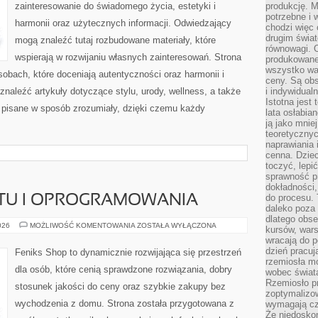
zainteresowanie do świadomego życia, estetyki i
produkcję. 
potrzebne i 
harmonii oraz użytecznych informacji. Odwiedzający
chodzi więc
drugim świat
mogą znaleźć tutaj rozbudowane materiały, które
równowagi. 
wspierają w rozwijaniu własnych zainteresowań. Strona
produkowane
wszystko wa
obach, które doceniają autentyczności oraz harmonii i
ceny. Są obs
znaleźć artykuły dotyczące stylu, urody, wellness, a także
i indywidual
Istotna jest
są pisane w sposób zrozumiały, dzięki czemu każdy
lata osłabia
ją jako mniej
teoretyczny
naprawiania 
cenna. Dziec
toczyć, lepi
sprawność pr
dokładności,
do procesu. 
ĘTU I OPROGRAMOWANIA
daleko poza
dlatego obse
RECENZJE
026
MOŻLIWOŚĆ KOMENTOWANIA
ZOSTAŁA WYŁĄCZONA
kursów, wars
SPRZĘTU
wracają do 
I
OPROGRAMOWANIA
dzień pracuj
Feniks Shop to dynamicznie rozwijająca się przestrzeń
rzemiosła mo
dla osób, które cenią sprawdzone rozwiązania, dobry
wobec świata
Rzemiosło p
stosunek jakości do ceny oraz szybkie zakupy bez
zoptymalizo
wychodzenia z domu. Strona została przygotowana z
wymagają cza
Że niedoskon