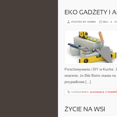
EKO GADŻETY I 
POSTED BY ADMIN
MAJ - 4 - 2
Przechowywania i DIY w Kuchni. J
wrażenie, że Bibi Bistro stawia na
przypadkowa […]
CATEGORIES:
ALKOHOLE Z PODR
ŻYCIE NA WSI