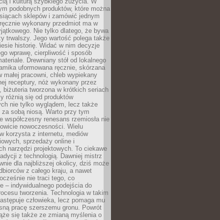
ą i kulturą szybkiego zużycia. W
nym podobnych produktów, które można
ysiącach sklepów i zamówić jednym
, ręcznie wykonany przedmiot ma w
jątkowego. Nie tylko dlatego, że bywa
zy trwalszy. Jego wartość polega także
iesie historię. Widać w nim decyzje
ego wprawę, cierpliwość i sposób
ateriale. Drewniany stół od lokalnego
ramika uformowana ręcznie, skórzana
w małej pracowni, chleb wypiekany
ej receptury, nóż wykonany przez
, biżuteria tworzona w krótkich seriach
zy różnią się od produktów
ch nie tylko wyglądem, lecz także
 za sobą niosą. Warto przy tym
e współczesny renesans rzemiosła nie
kowicie nowoczesności. Wielu
w korzysta z internetu, mediów
owych, sprzedaży online i
h narzędzi projektowych. To ciekawe
radycji z technologią. Dawniej mistrz
wnie dla najbliższej okolicy, dziś może
dbiorców z całego kraju, a nawet
ocześnie nie traci tego, co
e – indywidualnego podejścia do
procesu tworzenia. Technologia w takim
zastępuje człowieka, lecz pomaga mu
sną pracę szerszemu gronu. Powrót
ąże się także ze zmianą myślenia o