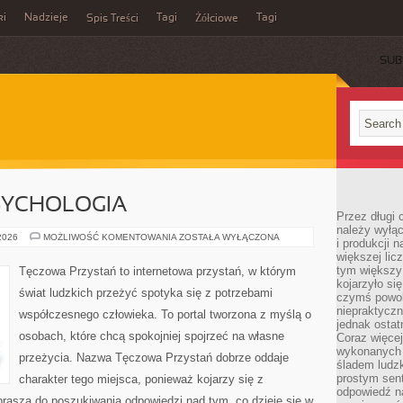
ki
Nadzieje
Tagi
Tagi
Spis Treści
Żółciowe
SUB
SYCHOLOGIA
Przez długi 
należy wyłąc
MÓZG
 2026
MOŻLIWOŚĆ KOMENTOWANIA
ZOSTAŁA WYŁĄCZONA
i produkcji n
I
większej lic
NEUROPSYCHOLOGIA
tym większy
Tęczowa Przystań to internetowa przystań, w którym
kojarzyło si
świat ludzkich przeżyć spotyka się z potrzebami
czymś powol
niepraktycz
współczesnego człowieka. To portal tworzona z myślą o
jednak ostat
osobach, które chcą spokojniej spojrzeć na własne
Coraz więce
wykonanych s
przeżycia. Nazwa Tęczowa Przystań dobrze oddaje
śladem ludzk
prostym sen
charakter tego miejsca, ponieważ kojarzy się z
odpowiedź n
rasza do poszukiwania odpowiedzi nad tym, co dzieje się w