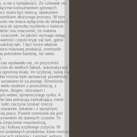
y, a nie z bylejakości. Że człowiek nie
łącznie konsumentem gotowych
lecz może być twórcą, opiekunem
zestnikiem dłuższego procesu. W tym
osło nie wraca wyłącznie do sklepów i
raca do sposobu myślenia o świecie.
ałość ma znaczenie, że materia
a szacunek, że jakość wymaga uwagi,
wartość często kryje się tam, gdzie
ludzkiej ręki. I być może właśnie
poce masowej produkcji, rzemiosło
ię potrzebne bardziej, niż wielu
o.
czas wydawało się, że przyszłość
znie do wielkich fabryk, automatyzacji
a ogromną skalę. Im szybciej, taniej i w
zbie można było wytwarzać przedmioty,
 uznawano to za postęp. Rzemiosło
ę wielu osobom z przeszłością, z
nym, drogim, niszowym i
nym wobec dynamicznego rynku. A
nie lata pokazują zaskakujący zwrot.
j ludzi zaczyna szukać rzeczy
tarannie, lokalnie i z wyraźnym
iej pracy. Powrót rzemiosła nie jest
tymentem do dawnych czasów. To
a zmęczenie masowością,
ą i kulturą szybkiego zużycia. W
nym podobnych produktów, które można
ysiącach sklepów i zamówić jednym