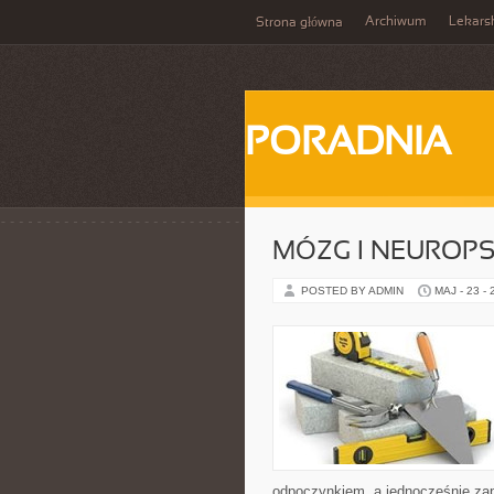
Archiwum
Lekars
Strona główna
PORADNIA
MÓZG I NEUROP
POSTED BY ADMIN
MAJ - 23 -
odpoczynkiem, a jednocześnie zap