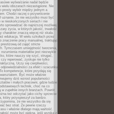
Masowe wytwarzanie nadal będzie
w wielu obszarach niezastąpione. Nie
 o prosty wybór między jednym a
em. Chodzi raczej o przywrócenie
O uznanie, że nie wszystko musi być
 w nieskończonych seriach i nie
rto sprowadzać do najniższej możliwej
zary życia, w których jakość, trwałość
ny charakter znaczą więcej niż skala.
 też edukacja. W wielu szkołach przez
no znaczenie pracy manualnej, traktując
 prestiżową od zajęć stricte
ch. Tymczasem umiejętność tworzenia,
i rozumienia materiałów jest niezwykle
ko, które nauczy się szyć, strugać,
ć czy reperować, zyskuje nie tylko
aktyczną. Uczy się cierpliwości,
 odpowiedzialności za efekt i szacunku
To kompetencje, które przydają się
 warsztatem. Być może właśnie
rwujemy dziś wzrost popularności
ztatów i małych pracowni, gdzie ludzie
podstawowych technik, choć na co
ą w zupełnie innych branżach. Powrót
żna też odczytać jako cichy sprzeciw
, który przyspieszył za bardzo.
rzypomina, że nie wszystko da się
wać bez strat. Że pewne rzeczy
su i właśnie dlatego mają wartość.
ałość może być piękna, jeśli wynika z