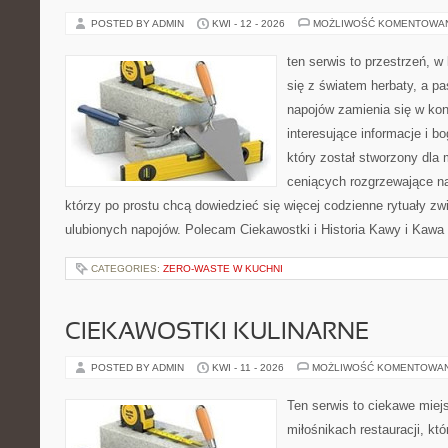
POSTED BY ADMIN
KWI - 12 - 2026
MOŻLIWOŚĆ KOMENTOWA
ten serwis to przestrzeń, w
się z światem herbaty, a p
napojów zamienia się w konk
interesujące informacje i bo
który został stworzony dla
ceniących rozgrzewające na
którzy po prostu chcą dowiedzieć się więcej codzienne rytuały 
ulubionych napojów. Polecam Ciekawostki i Historia Kawy i Kawa 
CATEGORIES:
ZERO-WASTE W KUCHNI
CIEKAWOSTKI KULINARNE
POSTED BY ADMIN
KWI - 11 - 2026
MOŻLIWOŚĆ KOMENTOWA
Ten serwis to ciekawe miej
miłośnikach restauracji, któ