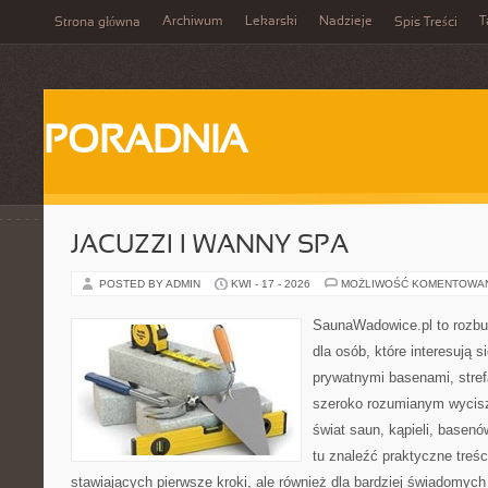
Archiwum
Lekarski
Nadzieje
T
Strona główna
Spis Treści
PORADNIA
JACUZZI I WANNY SPA
POSTED BY ADMIN
KWI - 17 - 2026
MOŻLIWOŚĆ KOMENTOWA
SaunaWadowice.pl to rozbu
dla osób, które interesują s
prywatnymi basenami, stref
szeroko rozumianym wycisz
świat saun, kąpieli, base
tu znaleźć praktyczne treś
stawiających pierwsze kroki, ale również dla bardziej świadomyc