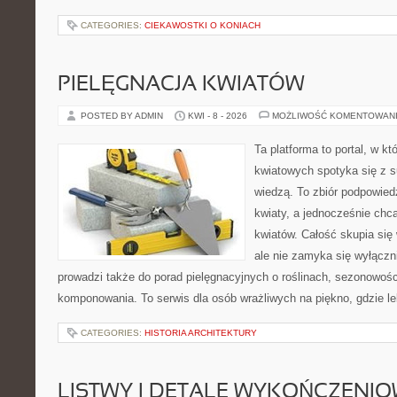
CATEGORIES:
CIEKAWOSTKI O KONIACH
PIELĘGNACJA KWIATÓW
POSTED BY ADMIN
KWI - 8 - 2026
MOŻLIWOŚĆ KOMENTOWAN
Ta platforma to portal, w k
kwiatowych spotyka się z s
wiedzą. To zbiór podpowiedz
kwiaty, a jednocześnie chc
kwiatów. Całość skupia się
ale nie zamyka się wyłączn
prowadzi także do porad pielęgnacyjnych o roślinach, sezonowośc
komponowania. To serwis dla osób wrażliwych na piękno, gdzie le
CATEGORIES:
HISTORIA ARCHITEKTURY
LISTWY I DETALE WYKOŃCZENI