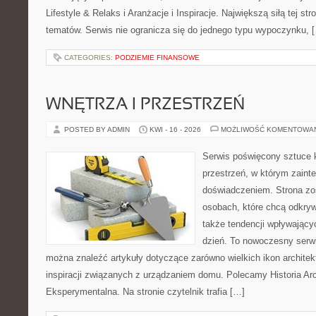
Lifestyle & Relaks i Aranżacje i Inspiracje. Największą siłą tej st
tematów. Serwis nie ogranicza się do jednego typu wypoczynku, 
CATEGORIES:
PODZIEMIE FINANSOWE
WNĘTRZA I PRZESTRZEŃ
POSTED BY ADMIN
KWI - 16 - 2026
MOŻLIWOŚĆ KOMENTOWA
Serwis poświęcony sztuce k
przestrzeń, w którym zaint
doświadczeniem. Strona zo
osobach, które chcą odkryw
także tendencji wpływający
dzień. To nowoczesny serw
można znaleźć artykuły dotyczące zarówno wielkich ikon architekt
inspiracji związanych z urządzaniem domu. Polecamy Historia Arch
Eksperymentalna. Na stronie czytelnik trafia […]