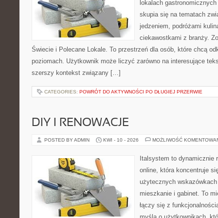
lokalach gastronomicznych 
skupia się na tematach zwi
jedzeniem, podróżami kulina
ciekawostkami z branży. Zo
Świecie i Polecane Lokale. To przestrzeń dla osób, które chcą o
poziomach. Użytkownik może liczyć zarówno na interesujące tekst
szerszy kontekst związany […]
CATEGORIES:
POWRÓT DO AKTYWNOŚCI PO DŁUGIEJ PRZERWIE
DIY I RENOWACJE
POSTED BY ADMIN
KWI - 10 - 2026
MOŻLIWOŚĆ KOMENTOWA
Italsystem to dynamicznie r
online, która koncentruje si
użytecznych wskazówkach 
mieszkanie i gabinet. To m
łączy się z funkcjonalności
myślą o użytkownikach, kt