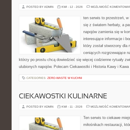
POSTED BY ADMIN
KWI - 12 - 2026
MOŻLIWOŚĆ KOMENTOWA
ten serwis to przestrzeń, w
się z światem herbaty, a p
napojów zamienia się w konk
interesujące informacje i bo
który został stworzony dla
ceniących rozgrzewające na
którzy po prostu chcą dowiedzieć się więcej codzienne rytuały 
ulubionych napojów. Polecam Ciekawostki i Historia Kawy i Kawa 
CATEGORIES:
ZERO-WASTE W KUCHNI
CIEKAWOSTKI KULINARNE
POSTED BY ADMIN
KWI - 11 - 2026
MOŻLIWOŚĆ KOMENTOWA
Ten serwis to ciekawe miej
miłośnikach restauracji, któ