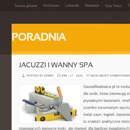
Archiwum
Lekarski
Nadzieje
T
Strona główna
Spis Treści
PORADNIA
JACUZZI I WANNY SPA
POSTED BY ADMIN
KWI - 17 - 2026
MOŻLIWOŚĆ KOMENTOWA
SaunaWadowice.pl to rozbu
dla osób, które interesują s
prywatnymi basenami, stref
szeroko rozumianym wycisz
świat saun, kąpieli, base
tu znaleźć praktyczne treś
stawiających pierwsze kroki, ale również dla bardziej świadomyc