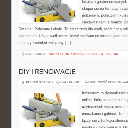
lokalach gastronomicznych 
skupia się na tematach zwi
jedzeniem, podróżami kulina
ciekawostkami z branży. Zo
Świecie i Polecane Lokale. To przestrzeń dla osób, które chcą o
poziomach. Użytkownik może liczyć zarówno na interesujące tekst
szerszy kontekst związany […]
CATEGORIES:
POWRÓT DO AKTYWNOŚCI PO DŁUGIEJ PRZERWIE
DIY I RENOWACJE
POSTED BY ADMIN
KWI - 10 - 2026
MOŻLIWOŚĆ KOMENTOWA
Italsystem to dynamicznie r
online, która koncentruje si
użytecznych wskazówkach 
mieszkanie i gabinet. To m
łączy się z funkcjonalności
myślą o użytkownikach, kt