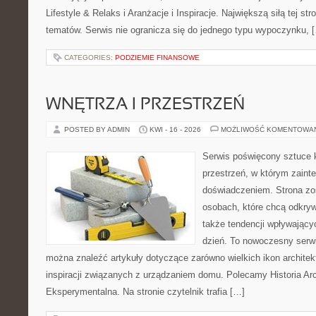
Lifestyle & Relaks i Aranżacje i Inspiracje. Największą siłą tej st
tematów. Serwis nie ogranicza się do jednego typu wypoczynku, 
CATEGORIES:
PODZIEMIE FINANSOWE
WNĘTRZA I PRZESTRZEŃ
POSTED BY ADMIN
KWI - 16 - 2026
MOŻLIWOŚĆ KOMENTOWA
Serwis poświęcony sztuce k
przestrzeń, w którym zaint
doświadczeniem. Strona zo
osobach, które chcą odkryw
także tendencji wpływający
dzień. To nowoczesny serw
można znaleźć artykuły dotyczące zarówno wielkich ikon architekt
inspiracji związanych z urządzaniem domu. Polecamy Historia Arch
Eksperymentalna. Na stronie czytelnik trafia […]