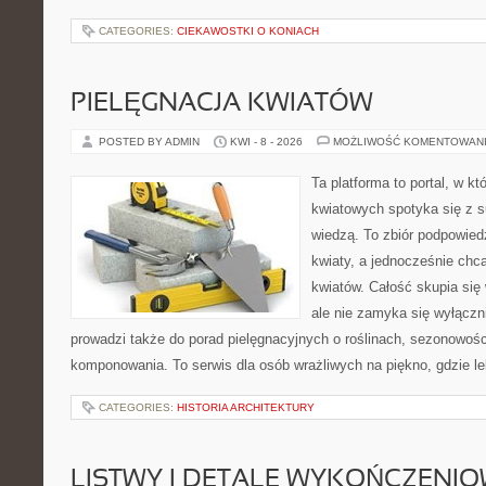
CATEGORIES:
CIEKAWOSTKI O KONIACH
PIELĘGNACJA KWIATÓW
POSTED BY ADMIN
KWI - 8 - 2026
MOŻLIWOŚĆ KOMENTOWAN
Ta platforma to portal, w k
kwiatowych spotyka się z s
wiedzą. To zbiór podpowiedz
kwiaty, a jednocześnie chc
kwiatów. Całość skupia się
ale nie zamyka się wyłączn
prowadzi także do porad pielęgnacyjnych o roślinach, sezonowośc
komponowania. To serwis dla osób wrażliwych na piękno, gdzie le
CATEGORIES:
HISTORIA ARCHITEKTURY
LISTWY I DETALE WYKOŃCZENI