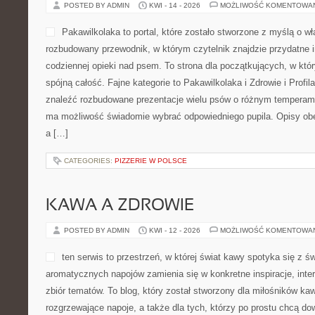
POSTED BY ADMIN
KWI - 14 - 2026
MOŻLIWOŚĆ KOMENTOWA
Pakawilkolaka to portal, które zostało stworzone z myślą o wła
rozbudowany przewodnik, w którym czytelnik znajdzie przydatne 
codziennej opieki nad psem. To strona dla początkujących, w któr
spójną całość. Fajne kategorie to Pakawilkolaka i Zdrowie i Profi
znaleźć rozbudowane prezentacje wielu psów o różnym temperame
ma możliwość świadomie wybrać odpowiedniego pupila. Opisy obe
a […]
CATEGORIES:
PIZZERIE W POLSCE
KAWA A ZDROWIE
POSTED BY ADMIN
KWI - 12 - 2026
MOŻLIWOŚĆ KOMENTOWA
ten serwis to przestrzeń, w której świat kawy spotyka się z ś
aromatycznych napojów zamienia się w konkretne inspiracje, inter
zbiór tematów. To blog, który został stworzony dla miłośników ka
rozgrzewające napoje, a także dla tych, którzy po prostu chcą dow