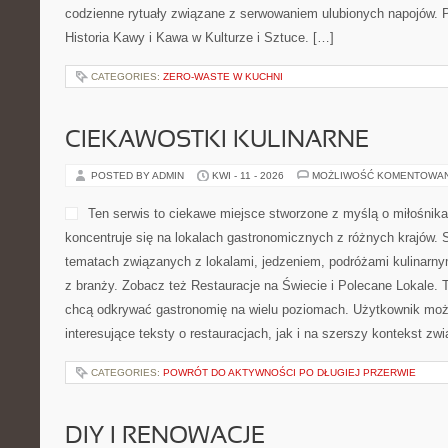
codzienne rytuały związane z serwowaniem ulubionych napojów. 
Historia Kawy i Kawa w Kulturze i Sztuce. […]
CATEGORIES:
ZERO-WASTE W KUCHNI
CIEKAWOSTKI KULINARNE
POSTED BY ADMIN
KWI - 11 - 2026
MOŻLIWOŚĆ KOMENTOWA
Ten serwis to ciekawe miejsce stworzone z myślą o miłośnikac
koncentruje się na lokalach gastronomicznych z różnych krajów. 
tematach związanych z lokalami, jedzeniem, podróżami kulinarny
z branży. Zobacz też Restauracje na Świecie i Polecane Lokale. T
chcą odkrywać gastronomię na wielu poziomach. Użytkownik moż
interesujące teksty o restauracjach, jak i na szerszy kontekst zw
CATEGORIES:
POWRÓT DO AKTYWNOŚCI PO DŁUGIEJ PRZERWIE
DIY I RENOWACJE