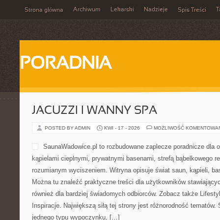
Archiwum
Lekarski
Nadzieje
T
Strona główna
Spis Treści
PORADNIA
JACUZZI I WANNY SPA
POSTED BY ADMIN
KWI - 17 - 2026
MOŻLIWOŚĆ KOMENTOWA
SaunaWadowice.pl to rozbudowane zaplecze poradnicze dla osó
kąpielami cieplnymi, prywatnymi basenami, strefą bąbelkowego r
rozumianym wyciszeniem. Witryna opisuje świat saun, kąpieli, 
Można tu znaleźć praktyczne treści dla użytkowników stawiającyc
również dla bardziej świadomych odbiorców. Zobacz także Lifestyl
Inspiracje. Największą siłą tej strony jest różnorodność tematów. 
jednego typu wypoczynku, […]