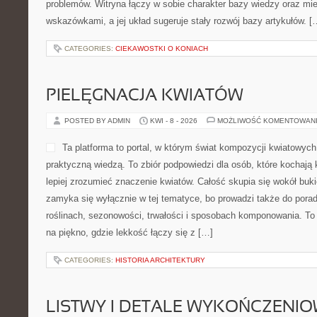
problemów. Witryna łączy w sobie charakter bazy wiedzy oraz mi
wskazówkami, a jej układ sugeruje stały rozwój bazy artykułów. [
CATEGORIES:
CIEKAWOSTKI O KONIACH
PIELĘGNACJA KWIATÓW
POSTED BY ADMIN
KWI - 8 - 2026
MOŻLIWOŚĆ KOMENTOWAN
Ta platforma to portal, w którym świat kompozycji kwiatowych 
praktyczną wiedzą. To zbiór podpowiedzi dla osób, które kochają 
lepiej zrozumieć znaczenie kwiatów. Całość skupia się wokół buki
zamyka się wyłącznie w tej tematyce, bo prowadzi także do porad
roślinach, sezonowości, trwałości i sposobach komponowania. To 
na piękno, gdzie lekkość łączy się z […]
CATEGORIES:
HISTORIA ARCHITEKTURY
LISTWY I DETALE WYKOŃCZENI