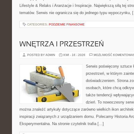
Lifestyle & Relaks i Aranżacje i Inspiracje. Największą siłą tej st
tematów. Serwis nie ogranicza się do jednego typu wypoczynku, 
CATEGORIES:
PODZIEMIE FINANSOWE
WNĘTRZA I PRZESTRZEŃ
POSTED BY ADMIN
KWI - 16 - 2026
MOŻLIWOŚĆ KOMENTOWA
Serwis poświęcony sztuce k
przestrzeń, w którym zaint
doświadczeniem. Strona zo
osobach, które chcą odkryw
także tendencji wpływający
dzień. To nowoczesny serw
można znaleźć artykuły dotyczące zarówno wielkich ikon architekt
inspiracji związanych z urządzaniem domu. Polecamy Historia Arch
Eksperymentalna. Na stronie czytelnik trafia […]