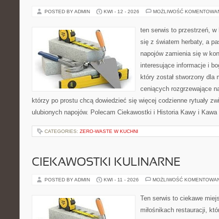
POSTED BY ADMIN
KWI - 12 - 2026
MOŻLIWOŚĆ KOMENTOWA
ten serwis to przestrzeń, w
się z światem herbaty, a p
napojów zamienia się w konk
interesujące informacje i bo
który został stworzony dla
ceniących rozgrzewające na
którzy po prostu chcą dowiedzieć się więcej codzienne rytuały 
ulubionych napojów. Polecam Ciekawostki i Historia Kawy i Kawa 
CATEGORIES:
ZERO-WASTE W KUCHNI
CIEKAWOSTKI KULINARNE
POSTED BY ADMIN
KWI - 11 - 2026
MOŻLIWOŚĆ KOMENTOWA
Ten serwis to ciekawe miej
miłośnikach restauracji, któ