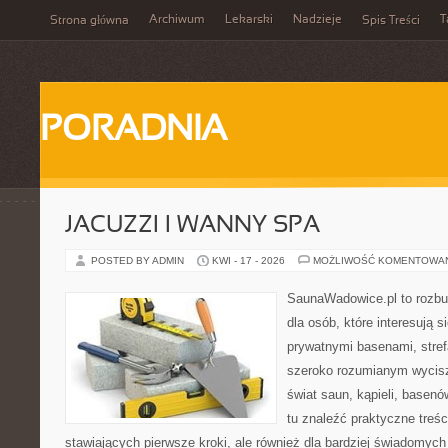
Archiwum
Lekarski
Nadzieje
T
Strona główna
Spis Treści
PORADNIA
JACUZZI I WANNY SPA
POSTED BY ADMIN
KWI - 17 - 2026
MOŻLIWOŚĆ KOMENTOWA
SaunaWadowice.pl to rozbu
dla osób, które interesują s
prywatnymi basenami, stref
szeroko rozumianym wycisz
świat saun, kąpieli, base
tu znaleźć praktyczne treś
stawiających pierwsze kroki, ale również dla bardziej świadomyc