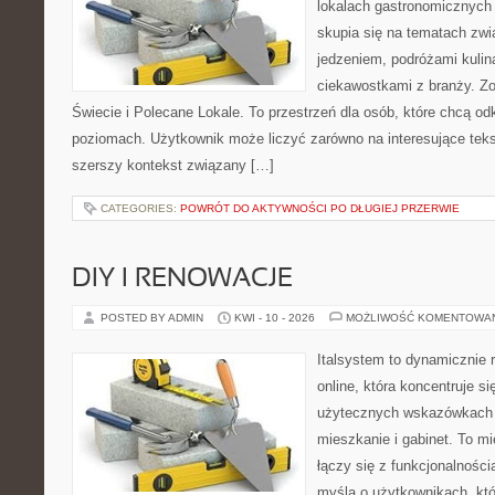
lokalach gastronomicznych 
skupia się na tematach zwi
jedzeniem, podróżami kulina
ciekawostkami z branży. Zo
Świecie i Polecane Lokale. To przestrzeń dla osób, które chcą o
poziomach. Użytkownik może liczyć zarówno na interesujące tekst
szerszy kontekst związany […]
CATEGORIES:
POWRÓT DO AKTYWNOŚCI PO DŁUGIEJ PRZERWIE
DIY I RENOWACJE
POSTED BY ADMIN
KWI - 10 - 2026
MOŻLIWOŚĆ KOMENTOWA
Italsystem to dynamicznie r
online, która koncentruje si
użytecznych wskazówkach 
mieszkanie i gabinet. To m
łączy się z funkcjonalności
myślą o użytkownikach, kt