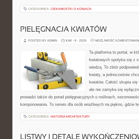
CATEGORIES:
CIEKAWOSTKI O KONIACH
PIELĘGNACJA KWIATÓW
POSTED BY ADMIN
KWI - 8 - 2026
MOŻLIWOŚĆ KOMENTOWAN
Ta platforma to portal, w k
kwiatowych spotyka się z s
wiedzą. To zbiór podpowiedz
kwiaty, a jednocześnie chc
kwiatów. Całość skupia się
ale nie zamyka się wyłączn
prowadzi także do porad pielęgnacyjnych o roślinach, sezonowośc
komponowania. To serwis dla osób wrażliwych na piękno, gdzie le
CATEGORIES:
HISTORIA ARCHITEKTURY
LISTWY I DETALE WYKOŃCZENI