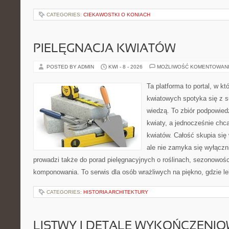
CATEGORIES:
CIEKAWOSTKI O KONIACH
PIELĘGNACJA KWIATÓW
POSTED BY ADMIN
KWI - 8 - 2026
MOŻLIWOŚĆ KOMENTOWAN
Ta platforma to portal, w k
kwiatowych spotyka się z s
wiedzą. To zbiór podpowiedz
kwiaty, a jednocześnie chc
kwiatów. Całość skupia się
ale nie zamyka się wyłączn
prowadzi także do porad pielęgnacyjnych o roślinach, sezonowośc
komponowania. To serwis dla osób wrażliwych na piękno, gdzie le
CATEGORIES:
HISTORIA ARCHITEKTURY
LISTWY I DETALE WYKOŃCZENI