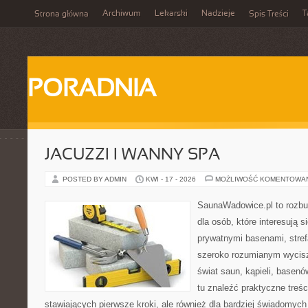
Archiwum
Lekarski
Nadzieje
T
Strona główna
Spis Treści
PORADNIA
JACUZZI I WANNY SPA
POSTED BY ADMIN
KWI - 17 - 2026
MOŻLIWOŚĆ KOMENTOWA
SaunaWadowice.pl to rozbu
dla osób, które interesują s
prywatnymi basenami, stref
szeroko rozumianym wycisz
świat saun, kąpieli, base
tu znaleźć praktyczne treś
stawiających pierwsze kroki, ale również dla bardziej świadomyc