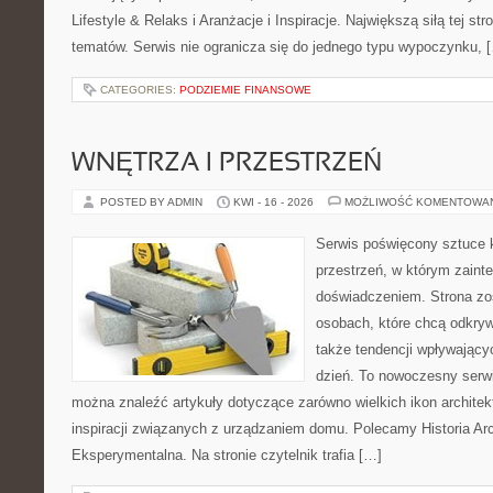
Lifestyle & Relaks i Aranżacje i Inspiracje. Największą siłą tej st
tematów. Serwis nie ogranicza się do jednego typu wypoczynku, 
CATEGORIES:
PODZIEMIE FINANSOWE
WNĘTRZA I PRZESTRZEŃ
POSTED BY ADMIN
KWI - 16 - 2026
MOŻLIWOŚĆ KOMENTOWA
Serwis poświęcony sztuce k
przestrzeń, w którym zaint
doświadczeniem. Strona zo
osobach, które chcą odkryw
także tendencji wpływający
dzień. To nowoczesny serw
można znaleźć artykuły dotyczące zarówno wielkich ikon architekt
inspiracji związanych z urządzaniem domu. Polecamy Historia Arch
Eksperymentalna. Na stronie czytelnik trafia […]