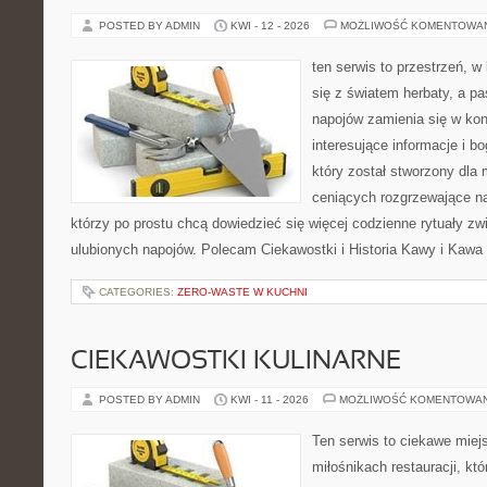
POSTED BY ADMIN
KWI - 12 - 2026
MOŻLIWOŚĆ KOMENTOWA
ten serwis to przestrzeń, w
się z światem herbaty, a p
napojów zamienia się w konk
interesujące informacje i bo
który został stworzony dla
ceniących rozgrzewające na
którzy po prostu chcą dowiedzieć się więcej codzienne rytuały 
ulubionych napojów. Polecam Ciekawostki i Historia Kawy i Kawa 
CATEGORIES:
ZERO-WASTE W KUCHNI
CIEKAWOSTKI KULINARNE
POSTED BY ADMIN
KWI - 11 - 2026
MOŻLIWOŚĆ KOMENTOWA
Ten serwis to ciekawe miej
miłośnikach restauracji, któ