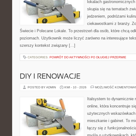
lokalach gastronomicznych 
skupia się na tematach zwi
jedzeniem, podróżami kulina
ciekawostkami z branży. Zo
Świecie i Polecane Lokale. To przestrzeń dla osób, które chcą o
poziomach. Użytkownik może liczyć zarówno na interesujące tekst
szerszy kontekst związany […]
CATEGORIES:
POWRÓT DO AKTYWNOŚCI PO DŁUGIEJ PRZERWIE
DIY I RENOWACJE
POSTED BY ADMIN
KWI - 10 - 2026
MOŻLIWOŚĆ KOMENTOWA
Italsystem to dynamicznie r
online, która koncentruje si
użytecznych wskazówkach 
mieszkanie i gabinet. To m
łączy się z funkcjonalności
myślą o użytkownikach, kt