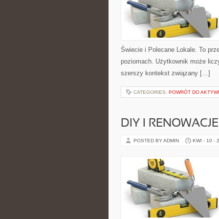
Świecie i Polecane Lokale. To prz
poziomach. Użytkownik może liczyć
szerszy kontekst związany […]
CATEGORIES:
POWRÓT DO AKTYWN
DIY I RENOWACJE
POSTED BY ADMIN
KWI - 10 - 