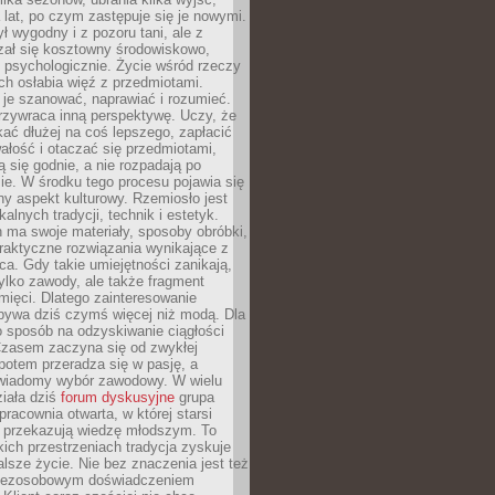
a lat, po czym zastępuje się je nowymi.
ł wygodny i z pozoru tani, ale z
ał się kosztowny środowiskowo,
i psychologicznie. Życie wśród rzeczy
h osłabia więź z przedmiotami.
je szanować, naprawiać i rozumieć.
rzywraca inną perspektywę. Uczy, że
ać dłużej na coś lepszego, zapłacić
wałość i otaczać się przedmiotami,
ą się godnie, a nie rozpadają po
ie. W środku tego procesu pojawia się
y aspekt kulturowy. Rzemiosło jest
alnych tradycji, technik i estetyk.
 ma swoje materiały, sposoby obróbki,
praktyczne rozwiązania wynikające z
sca. Gdy takie umiejętności zanikają,
tylko zawody, ale także fragment
mięci. Dlatego zainteresowanie
bywa dziś czymś więcej niż modą. Dla
o sposób na odzyskiwanie ciągłości
 Czasem zaczyna się od zwykłej
potem przeradza się w pasję, a
iadomy wybór zawodowy. W wielu
iała dziś
forum dyskusyjne
grupa
pracownia otwarta, w której starsi
y przekazują wiedzę młodszym. To
kich przestrzeniach tradycja zyskuje
lsze życie. Nie bez znaczenia jest też
bezosobowym doświadczeniem