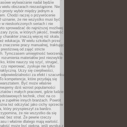
Masowe wytwarzanie nadal będzie
w wielu obszarach niezastąpione. Nie
 o prosty wybór między jednym a
em. Chodzi raczej o przywrócenie
O uznanie, że nie wszystko musi być
 w nieskończonych seriach i nie
rto sprowadzać do najniższej możliwej
zary życia, w których jakość, trwałość
ny charakter znaczą więcej niż skala.
 też edukacja. W wielu szkołach przez
no znaczenie pracy manualnej, traktując
 prestiżową od zajęć stricte
ch. Tymczasem umiejętność tworzenia,
i rozumienia materiałów jest niezwykle
ko, które nauczy się szyć, strugać,
ć czy reperować, zyskuje nie tylko
aktyczną. Uczy się cierpliwości,
 odpowiedzialności za efekt i szacunku
To kompetencje, które przydają się
 warsztatem. Być może właśnie
rwujemy dziś wzrost popularności
ztatów i małych pracowni, gdzie ludzie
podstawowych technik, choć na co
ą w zupełnie innych branżach. Powrót
żna też odczytać jako cichy sprzeciw
, który przyspieszył za bardzo.
rzypomina, że nie wszystko da się
wać bez strat. Że pewne rzeczy
su i właśnie dlatego mają wartość.
ałość może być piękna, jeśli wynika z