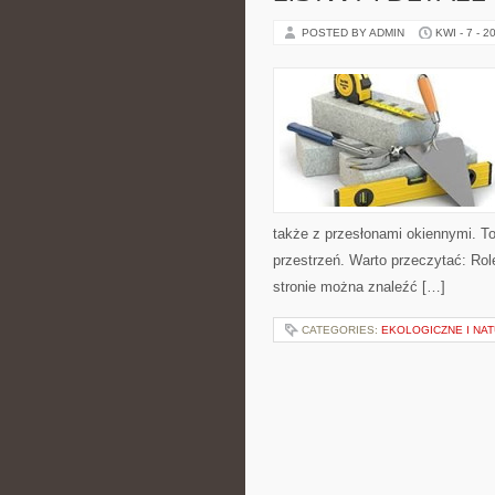
POSTED BY ADMIN
KWI - 7 - 2
także z przesłonami okiennymi. To
przestrzeń. Warto przeczytać: Rol
stronie można znaleźć […]
CATEGORIES:
EKOLOGICZNE I NA