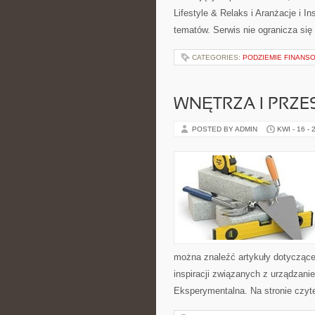
Lifestyle & Relaks i Aranżacje i In
tematów. Serwis nie ogranicza si
CATEGORIES:
PODZIEMIE FINANS
WNĘTRZA I PRZE
POSTED BY ADMIN
KWI - 16 - 
można znaleźć artykuły dotyczące 
inspiracji związanych z urządzani
Eksperymentalna. Na stronie czytel