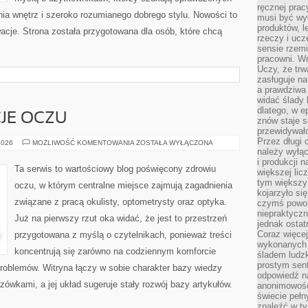
ręcznej prac
a wnętrz i szeroko rozumianego dobrego stylu. Nowości to
musi być wy
produktów, 
acje. Strona została przygotowana dla osób, które chcą
rzeczy i uc
sensie rzemi
pracowni. W
Uczy, że trw
zasługuje n
a prawdziwa 
widać ślady 
dlatego, w e
CJE OCZU
znów staje s
przewidywał
Przez długi 
ZABIEGI
2026
MOŻLIWOŚĆ KOMENTOWANIA
ZOSTAŁA WYŁĄCZONA
I
należy wyłąc
OPERACJE
i produkcji n
OCZU
Ta serwis to wartościowy blog poświęcony zdrowiu
większej lic
tym większy
oczu, w którym centralne miejsce zajmują zagadnienia
kojarzyło si
związane z pracą okulisty, optometrysty oraz optyka.
czymś powol
niepraktycz
Już na pierwszy rzut oka widać, że jest to przestrzeń
jednak ostat
Coraz więce
przygotowana z myślą o czytelnikach, ponieważ treści
wykonanych s
koncentrują się zarówno na codziennym komforcie
śladem ludzk
prostym sen
problemów. Witryna łączy w sobie charakter bazy wiedzy
odpowiedź n
ówkami, a jej układ sugeruje stały rozwój bazy artykułów.
anonimowości
świecie peł
znaleźć w t