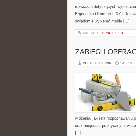
rozwiązań dotyczących wyposażeni
Ergonomia i Komfort i DIY i Renow
świadomie wybierać meble […]
CATEGORIES:
PRO-EXPERT
ZABIEGI I OPERA
POSTED BY ADMIN
KWI - 10 - 
widzenia, jak i na rozpoznawaniu 
oraz miejsca z praktycznymi wskaz
[…]