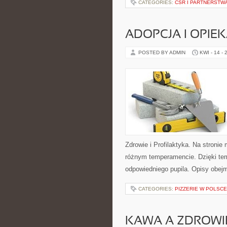
CATEGORIES:
CSR I PARTNERSTW
ADOPCJA I OPIE
POSTED BY ADMIN
KWI - 14 - 
Zdrowie i Profilaktyka. Na stroni
różnym temperamencie. Dzięki te
odpowiedniego pupila. Opisy obej
CATEGORIES:
PIZZERIE W POLSCE
KAWA A ZDROWI