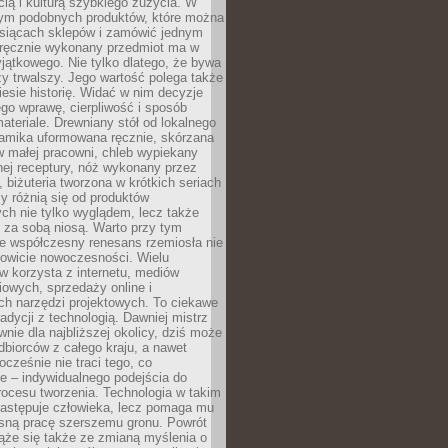
ą i kulturą szybkiego zużycia. W
nym podobnych produktów, które można
ysiącach sklepów i zamówić jednym
, ręcznie wykonany przedmiot ma w
jątkowego. Nie tylko dlatego, że bywa
zy trwalszy. Jego wartość polega także
iesie historię. Widać w nim decyzje
ego wprawę, cierpliwość i sposób
ateriale. Drewniany stół od lokalnego
ramika uformowana ręcznie, skórzana
w małej pracowni, chleb wypiekany
ej receptury, nóż wykonany przez
, biżuteria tworzona w krótkich seriach
zy różnią się od produktów
ch nie tylko wyglądem, lecz także
 za sobą niosą. Warto przy tym
e współczesny renesans rzemiosła nie
kowicie nowoczesności. Wielu
w korzysta z internetu, mediów
owych, sprzedaży online i
h narzędzi projektowych. To ciekawe
radycji z technologią. Dawniej mistrz
wnie dla najbliższej okolicy, dziś może
dbiorców z całego kraju, a nawet
ocześnie nie traci tego, co
e – indywidualnego podejścia do
procesu tworzenia. Technologia w takim
zastępuje człowieka, lecz pomaga mu
sną pracę szerszemu gronu. Powrót
ąże się także ze zmianą myślenia o