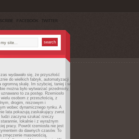
SCRIBE
FACEBOOK
TWITTER
czas wydawało się, że przyszłość
znie do wielkich fabryk, automatyzacji
a ogromną skalę. Im szybciej, taniej i w
zbie można było wytwarzać przedmioty,
 uznawano to za postęp. Rzemiosło
ę wielu osobom z przeszłością, z
nym, drogim, niszowym i
nym wobec dynamicznego rynku. A
nie lata pokazują zaskakujący zwrot.
j ludzi zaczyna szukać rzeczy
tarannie, lokalnie i z wyraźnym
iej pracy. Powrót rzemiosła nie jest
tymentem do dawnych czasów. To
a zmęczenie masowością,