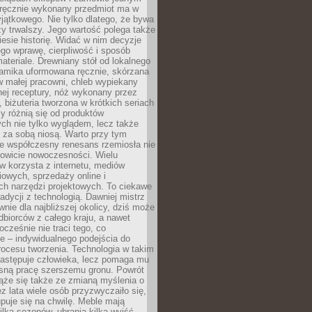
, ręcznie wykonany przedmiot ma w
jątkowego. Nie tylko dlatego, że bywa
zy trwalszy. Jego wartość polega także
iesie historię. Widać w nim decyzje
ego wprawę, cierpliwość i sposób
ateriale. Drewniany stół od lokalnego
ramika uformowana ręcznie, skórzana
w małej pracowni, chleb wypiekany
ej receptury, nóż wykonany przez
, biżuteria tworzona w krótkich seriach
zy różnią się od produktów
ch nie tylko wyglądem, lecz także
 za sobą niosą. Warto przy tym
e współczesny renesans rzemiosła nie
kowicie nowoczesności. Wielu
w korzysta z internetu, mediów
owych, sprzedaży online i
h narzędzi projektowych. To ciekawe
radycji z technologią. Dawniej mistrz
wnie dla najbliższej okolicy, dziś może
dbiorców z całego kraju, a nawet
ocześnie nie traci tego, co
e – indywidualnego podejścia do
procesu tworzenia. Technologia w takim
zastępuje człowieka, lecz pomaga mu
sną pracę szerszemu gronu. Powrót
ąże się także ze zmianą myślenia o
ez lata wiele osób przyzwyczaiło się,
puje się na chwilę. Meble mają
lka sezonów, ubrania kilka wyjść,