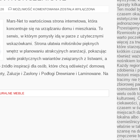
sprzęty kilk
Ten model by
LISTWY
026
MOŻLIWOŚĆ KOMENTOWANIA
ZOSTAŁA WYŁĄCZONA
I
czasem okaz
DETALE
estetycznie 
WYKOŃCZENIOWE
Mars-Net to wartościowa strona internetowa, która
jednorazowyc
Przestajemy 
koncentruje się na urządzaniu domu i mieszkania. To
Rzemiosło p
serwis, w którym pomysły idą w parze z użytecznymi
warto poczek
więcej za tr
wskazówkami. Strona ułatwia miłośników pięknych
które starzej
wnętrz w planowaniu atrakcyjnych aranżacji, pokazując
krótkim czas
również ważn
wiele praktycznych wariantów związanych z listwami, a
nośnikiem lok
Każdy region
 źródło inspiracji dla osób, które chcą odświeżyć domową
zdobienia i 
ety, Żaluzje i Zasłony i Podłogi Drewniane i Laminowane. Na
historii miej
tracimy nie 
zbiorowej pa
rzemiosłem 
wielu osób t
TURALNE MEBLE
kulturowej.
ciekawości, 
czasem w św
miejscach dz
lokalna albo 
rzemieślnic
właśnie w ta
szansę na da
zmęczenie 