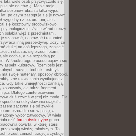
ez lata wiele osób przyzwyczaiło się,
puje się na chwilę. Meble mają
lka sezonów, ubrania kilka wyjść,
a lat, po czym zastępuje się je nowymi.
ł wygodny i z pozoru tani, ale z
ał się kosztowny środowiskowo,
i psychologicznie. Życie wśród rzeczy
h osłabia więź z przedmiotami.
je szanować, naprawiać i rozumieć.
rzywraca inną perspektywę. Uczy, że
ać dłużej na coś lepszego, zapłacić
wałość i otaczać się przedmiotami,
ą się godnie, a nie rozpadają po
ie. W środku tego procesu pojawia się
y aspekt kulturowy. Rzemiosło jest
alnych tradycji, technik i estetyk.
 ma swoje materiały, sposoby obróbki,
praktyczne rozwiązania wynikające z
sca. Gdy takie umiejętności zanikają,
tylko zawody, ale także fragment
mięci. Dlatego zainteresowanie
bywa dziś czymś więcej niż modą. Dla
o sposób na odzyskiwanie ciągłości
 Czasem zaczyna się od zwykłej
potem przeradza się w pasję, a
iadomy wybór zawodowy. W wielu
iała dziś
forum dyskusyjne
grupa
pracownia otwarta, w której starsi
y przekazują wiedzę młodszym. To
kich przestrzeniach tradycja zyskuje