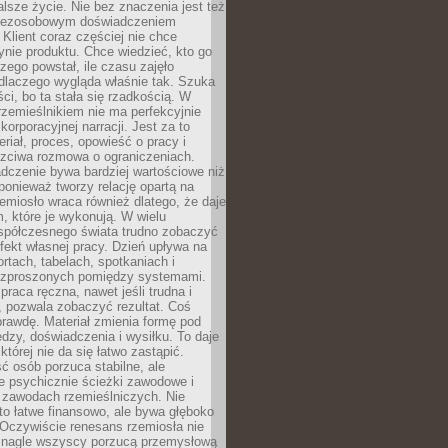
lsze życie. Nie bez znaczenia jest też
bezosobowym doświadczeniem
lient coraz częściej nie chce
nie produktu. Chce wiedzieć, kto go
czego powstał, ile czasu zajęło
dlaczego wygląda właśnie tak. Szuka
ci, bo ta stała się rzadkością. W
rzemieślnikiem nie ma perfekcyjnie
korporacyjnej narracji. Jest za to
eriał, proces, opowieść o pracy i
czciwa rozmowa o ograniczeniach.
dczenie bywa bardziej wartościowe niż
onieważ tworzy relację opartą na
emiosło wraca również dlatego, że daje
 które je wykonują. W wielu
półczesnego świata trudno zobaczyć
ekt własnej pracy. Dzień upływa na
ortach, tabelach, spotkaniach i
ozproszonych pomiędzy systemami.
aca ręczna, nawet jeśli trudna i
 pozwala zobaczyć rezultat. Coś
rawdę. Materiał zmienia formę pod
zy, doświadczenia i wysiłku. To daje
której nie da się łatwo zastąpić.
ć osób porzuca stabilne, ale
e psychicznie ścieżki zawodowe i
w zawodach rzemieślniczych. Nie
to łatwe finansowo, ale bywa głęboko
 Oczywiście renesans rzemiosła nie
 nagle wszyscy porzucą przemysłową