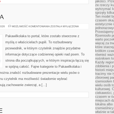
jakości. Prz
A
że rzeczy ku
wytrzymać ki
sprzęty kilk
Ten model by
KA
czasem okaz
estetycznie 
ADOPCJA
2026
MOŻLIWOŚĆ KOMENTOWANIA
ZOSTAŁA WYŁĄCZONA
jednorazowyc
I
Przestajemy 
OPIEKA
Rzemiosło p
Pakawilkolaka to portal, które zostało stworzone z
warto poczek
myślą o właścicielach pupili. To rozbudowany
więcej za tr
które starzej
przewodnik, w którym czytelnik znajdzie przydatne
krótkim czas
informacje dotyczące codziennej opieki nad psem. To
również ważn
nośnikiem lok
strona dla początkujących, w którym inspiracja łączą się
Każdy region
zdobienia i 
w spójną całość. Fajne kategorie to Pakawilkolaka i
historii miej
e można znaleźć rozbudowane prezentacje wielu psów o
tracimy nie 
zbiorowej pa
mu czytelnik ma możliwość świadomie wybrać
rzemiosłem 
mują zachowanie zwierząt, a […]
wielu osób t
kulturowej.
ciekawości, 
czasem w św
miejscach dz
lokalna albo 
rzemieślnic
E
właśnie w ta