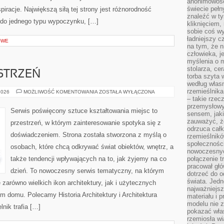
anonimowości
świecie peł
spiracje. Największą siłą tej strony jest różnorodność
znaleźć w t
ę do jednego typu wypoczynku, […]
kliknięciem
sobie coś wy
ładniejszy c
OWE
na tym, że n
człowieka, j
myślenia o m
stolarza, ce
STRZEŃ
torba szyta 
według własn
rzemieślnika
WNĘTRZA
2026
MOŻLIWOŚĆ KOMENTOWANIA
ZOSTAŁA WYŁĄCZONA
I
– takie rzec
PRZESTRZEŃ
przemysłowy
Serwis poświęcony sztuce kształtowania miejsc to
sensem, jaki
zauważyć, ż
przestrzeń, w którym zainteresowanie spotyka się z
odrzuca cał
doświadczeniem. Strona została stworzona z myślą o
rzemieślnikó
społeczności
osobach, które chcą odkrywać świat obiektów, wnętrz, a
nowoczesnyc
także tendencji wpływających na to, jak żyjemy na co
połączenie t
pracował głó
dzień. To nowoczesny serwis tematyczny, na którym
dotrzeć do o
świata. Jedn
zarówno wielkich ikon architektury, jak i użytecznych
najważniejsz
em domu. Polecamy Historia Architektury i Architektura
materiału i 
modelu nie 
nik trafia […]
pokazać wła
rzemiosła wi