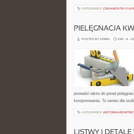
CATEGORIES:
CIEKAWOSTKI O KO
PIELĘGNACJA K
POSTED BY ADMIN
KWI - 8 - 2
prowadzi także do porad pielęgnac
komponowania. To serwis dla osób 
CATEGORIES:
HISTORIA ARCHITEK
LISTWY I DETAL