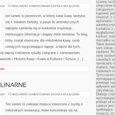
szansę na da
zmęczenie 
KAWA
2026
MOŻLIWOŚĆ KOMENTOWANIA
ZOSTAŁA WYŁĄCZONA
A
zakupowym. K
ZDROWIE
kupować jedy
ten serwis to przestrzeń, w której świat kawy spotyka
stworzył, z 
wykonanie i 
się z światem herbaty, a pasja do aromatycznych
autentycznoś
napojów zamienia się w konkretne inspiracje,
kontakcie z 
wygładzonej 
interesujące informacje i bogaty zbiór tematów. To blog,
konkret, mat
nierzadko u
który został stworzony dla miłośników kawy, osób
Takie doświa
ceniących rozgrzewające napoje, a także dla tych,
sam zakup, p
zaufaniu. Rz
 się więcej codzienne rytuały związane z serwowaniem
sens osobom,
wostki i Historia Kawy i Kawa w Kulturze i Sztuce. […]
zawodach ws
namacalny ef
mailach, rap
HNI
zadaniach r
Tymczasem pr
wymagająca,
powstaje nap
ULINARNE
wpływem wied
satysfakcję, 
Dlatego częś
CIEKAWOSTKI
2026
MOŻLIWOŚĆ KOMENTOWANIA
ZOSTAŁA WYŁĄCZONA
KULINARNE
wyczerpując
próbuje sił 
Ten serwis to ciekawe miejsce stworzone z myślą o
zawsze jest 
spełniające.
miłośnikach restauracji, które koncentruje się na
oznacza, że