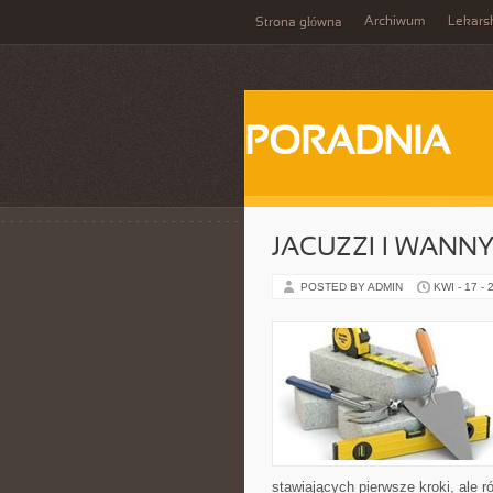
Archiwum
Lekars
Strona główna
PORADNIA
JACUZZI I WANN
POSTED BY ADMIN
KWI - 17 - 
stawiających pierwsze kroki, ale 