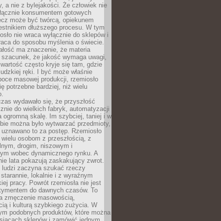
y, a nie z bylejakości. Że człowiek nie
łącznie konsumentem gotowych
lecz może być twórcą, opiekunem
zestnikiem dłuższego procesu. W tym
osło nie wraca wyłącznie do sklepów i
raca do sposobu myślenia o świecie.
ałość ma znaczenie, że materia
a szacunek, że jakość wymaga uwagi,
wartość często kryje się tam, gdzie
ludzkiej ręki. I być może właśnie
poce masowej produkcji, rzemiosło
ię potrzebne bardziej, niż wielu
o.
czas wydawało się, że przyszłość
znie do wielkich fabryk, automatyzacji
a ogromną skalę. Im szybciej, taniej i w
zbie można było wytwarzać przedmioty,
 uznawano to za postęp. Rzemiosło
ę wielu osobom z przeszłością, z
nym, drogim, niszowym i
nym wobec dynamicznego rynku. A
nie lata pokazują zaskakujący zwrot.
j ludzi zaczyna szukać rzeczy
tarannie, lokalnie i z wyraźnym
iej pracy. Powrót rzemiosła nie jest
tymentem do dawnych czasów. To
a zmęczenie masowością,
ą i kulturą szybkiego zużycia. W
nym podobnych produktów, które można
ysiącach sklepów i zamówić jednym