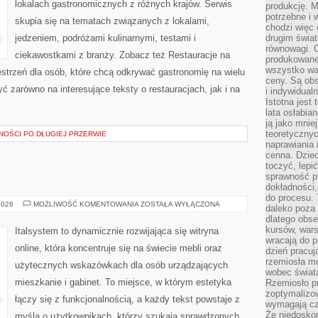
lokalach gastronomicznych z różnych krajów. Serwis
produkcję. 
potrzebne i 
skupia się na tematach związanych z lokalami,
chodzi więc
jedzeniem, podróżami kulinarnymi, testami i
drugim świat
równowagi. 
ciekawostkami z branży. Zobacz też Restauracje na
produkowane
wszystko wa
estrzeń dla osób, które chcą odkrywać gastronomię na wielu
ceny. Są obs
 zarówno na interesujące teksty o restauracjach, jak i na
i indywidual
Istotna jest
lata osłabia
ją jako mniej
teoretyczny
OŚCI PO DŁUGIEJ PRZERWIE
naprawiania 
cenna. Dziec
toczyć, lepi
sprawność pr
dokładności,
do procesu. 
DIY
2026
MOŻLIWOŚĆ KOMENTOWANIA
ZOSTAŁA WYŁĄCZONA
daleko poza
I
dlatego obse
RENOWACJE
kursów, wars
Italsystem to dynamicznie rozwijająca się witryna
wracają do 
online, która koncentruje się na świecie mebli oraz
dzień pracuj
rzemiosła mo
użytecznych wskazówkach dla osób urządzających
wobec świata
mieszkanie i gabinet. To miejsce, w którym estetyka
Rzemiosło p
zoptymalizo
łączy się z funkcjonalnością, a każdy tekst powstaje z
wymagają cza
Że niedoskon
myślą o użytkownikach, którzy szukają sprawdzonych