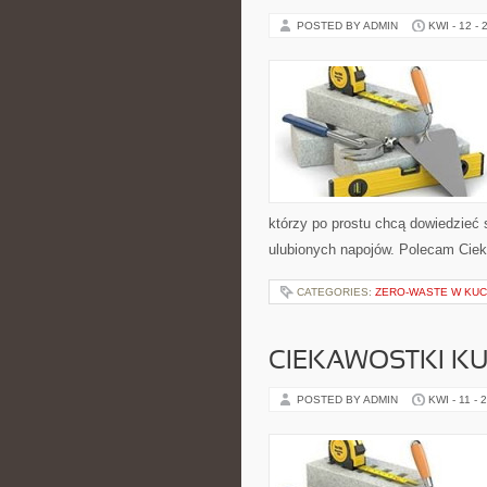
POSTED BY ADMIN
KWI - 12 - 
którzy po prostu chcą dowiedzieć
ulubionych napojów. Polecam Cieka
CATEGORIES:
ZERO-WASTE W KUC
CIEKAWOSTKI K
POSTED BY ADMIN
KWI - 11 - 