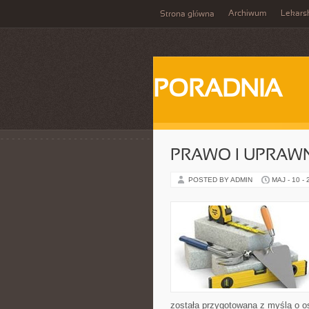
Archiwum
Lekars
Strona główna
PORADNIA
PRAWO I UPRAWN
POSTED BY ADMIN
MAJ - 10 -
została przygotowana z myślą o os