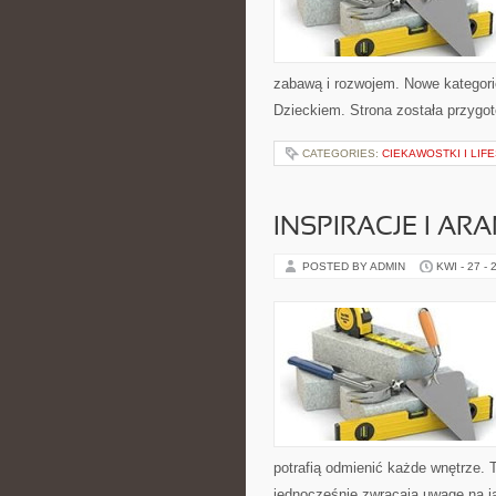
zabawą i rozwojem. Nowe kategorie
Dzieckiem. Strona została przygo
CATEGORIES:
CIEKAWOSTKI I LIF
INSPIRACJE I AR
POSTED BY ADMIN
KWI - 27 - 
potrafią odmienić każde wnętrze. T
jednocześnie zwracają uwagę na j