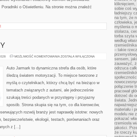
kliknięciem
i Poradniki o Oświetleniu. Na stronie można znaleźć
sobie coś wy
ładniejszy c
na tym, że n
człowieka, j
E
myślenia o m
stolarza, ce
torba szyta 
według własn
PY
rzemieślnika
– takie rzec
przemysłowy
GIGANCI
2026
MOŻLIWOŚĆ KOMENTOWANIA
ZOSTAŁA WYŁĄCZONA
sensem, jaki
Z
EUROPY
zauważyć, ż
Auto Jarmark to dynamiczna strefa dla osób, które
odrzuca cał
rzemieślnikó
śledzą światem motoryzacji. To miejsce tworzone z
społeczności
nowoczesnyc
myślą o czytelnikach, którzy chcą być na bieżąco w
połączenie t
tematach związanych z autami, ale jednocześnie
pracował głó
dotrzeć do o
szukają treści podanych w przystępny i przyjazny
świata. Jedn
sposób. Strona skupia się na tym, co dla kierowców,
najważniejsz
materiału i 
bserwujących rozwój branży jest naprawdę istotne: nowych
modelu nie 
pokazać wła
, bezpieczeństwie, ekologii, testach, porównaniach oraz
rzemiosła wi
anych z […]
jakości. Prz
że rzeczy ku
wytrzymać ki