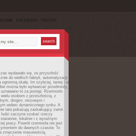
SCRIBE
FACEBOOK
TWITTER
czas wydawało się, że przyszłość
znie do wielkich fabryk, automatyzacji
a ogromną skalę. Im szybciej, taniej i w
zbie można było wytwarzać przedmioty,
 uznawano to za postęp. Rzemiosło
ę wielu osobom z przeszłością, z
nym, drogim, niszowym i
nym wobec dynamicznego rynku. A
nie lata pokazują zaskakujący zwrot.
j ludzi zaczyna szukać rzeczy
tarannie, lokalnie i z wyraźnym
iej pracy. Powrót rzemiosła nie jest
tymentem do dawnych czasów. To
a zmęczenie masowością,