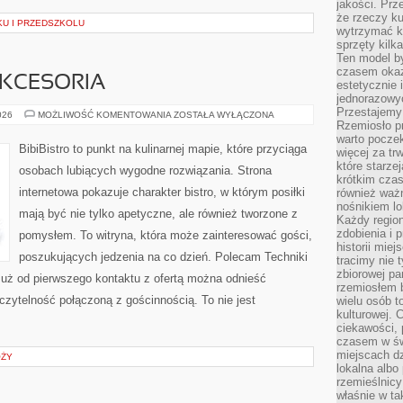
jakości. Prz
że rzeczy ku
KU I PRZEDSZKOLU
wytrzymać ki
sprzęty kilk
Ten model by
czasem okaz
AKCESORIA
estetycznie 
jednorazowyc
Przestajemy 
EKO
026
MOŻLIWOŚĆ KOMENTOWANIA
ZOSTAŁA WYŁĄCZONA
GADŻETY
Rzemiosło p
I
warto poczek
AKCESORIA
BibiBistro to punkt na kulinarnej mapie, które przyciąga
więcej za tr
które starzej
osobach lubiących wygodne rozwiązania. Strona
krótkim czas
internetowa pokazuje charakter bistro, w którym posiłki
również ważn
nośnikiem lok
mają być nie tylko apetyczne, ale również tworzone z
Każdy region
zdobienia i 
pomysłem. To witryna, która może zainteresować gości,
historii miej
poszukujących jedzenia na co dzień. Polecam Techniki
tracimy nie 
zbiorowej pa
uż od pierwszego kontaktu z ofertą można odnieść
rzemiosłem 
 czytelność połączoną z gościnnością. To nie jest
wielu osób t
kulturowej.
ciekawości, 
czasem w św
miejscach dz
ÓŻY
lokalna albo 
rzemieślnic
właśnie w ta