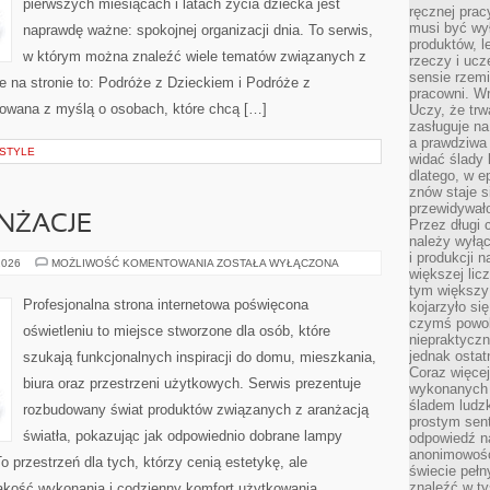
pierwszych miesiącach i latach życia dziecka jest
ręcznej prac
musi być wy
naprawdę ważne: spokojnej organizacji dnia. To serwis,
produktów, 
w którym można znaleźć wiele tematów związanych z
rzeczy i uc
sensie rzemi
 na stronie to: Podróże z Dzieckiem i Podróże z
pracowni. W
towana z myślą o osobach, które chcą […]
Uczy, że trw
zasługuje n
a prawdziwa 
ESTYLE
widać ślady 
dlatego, w e
znów staje s
przewidywał
ANŻACJE
Przez długi 
należy wyłąc
i produkcji n
INSPIRACJE
2026
MOŻLIWOŚĆ KOMENTOWANIA
ZOSTAŁA WYŁĄCZONA
większej lic
I
ARANŻACJE
tym większy
Profesjonalna strona internetowa poświęcona
kojarzyło si
czymś powol
oświetleniu to miejsce stworzone dla osób, które
niepraktycz
jednak ostat
szukają funkcjonalnych inspiracji do domu, mieszkania,
Coraz więce
biura oraz przestrzeni użytkowych. Serwis prezentuje
wykonanych s
śladem ludzk
rozbudowany świat produktów związanych z aranżacją
prostym sen
światła, pokazując jak odpowiednio dobrane lampy
odpowiedź n
anonimowości
o przestrzeń dla tych, którzy cenią estetykę, ale
świecie peł
znaleźć w t
akość wykonania i codzienny komfort użytkowania.