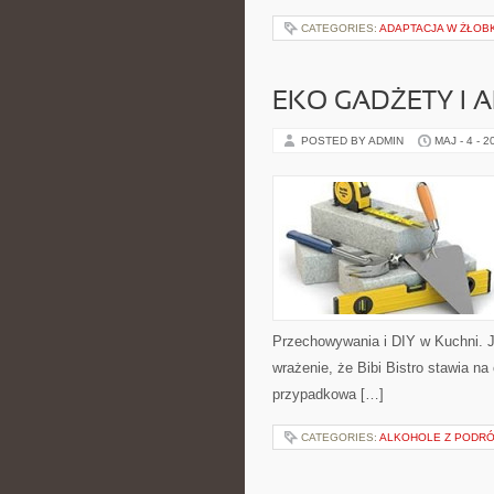
CATEGORIES:
ADAPTACJA W ŻŁOB
EKO GADŻETY I 
POSTED BY ADMIN
MAJ - 4 - 2
Przechowywania i DIY w Kuchni. J
wrażenie, że Bibi Bistro stawia na
przypadkowa […]
CATEGORIES:
ALKOHOLE Z PODR