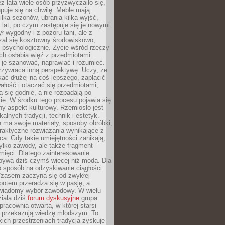
ez lata wiele osób przyzwyczaiło się,
puje się na chwilę. Meble mają
lka sezonów, ubrania kilka wyjść,
a lat, po czym zastępuje się je nowymi.
ł wygodny i z pozoru tani, ale z
ał się kosztowny środowiskowo,
i psychologicznie. Życie wśród rzeczy
h osłabia więź z przedmiotami.
je szanować, naprawiać i rozumieć.
rzywraca inną perspektywę. Uczy, że
ać dłużej na coś lepszego, zapłacić
wałość i otaczać się przedmiotami,
ą się godnie, a nie rozpadają po
ie. W środku tego procesu pojawia się
y aspekt kulturowy. Rzemiosło jest
alnych tradycji, technik i estetyk.
 ma swoje materiały, sposoby obróbki,
praktyczne rozwiązania wynikające z
sca. Gdy takie umiejętności zanikają,
tylko zawody, ale także fragment
mięci. Dlatego zainteresowanie
bywa dziś czymś więcej niż modą. Dla
o sposób na odzyskiwanie ciągłości
 Czasem zaczyna się od zwykłej
potem przeradza się w pasję, a
iadomy wybór zawodowy. W wielu
iała dziś
forum dyskusyjne
grupa
pracownia otwarta, w której starsi
y przekazują wiedzę młodszym. To
kich przestrzeniach tradycja zyskuje