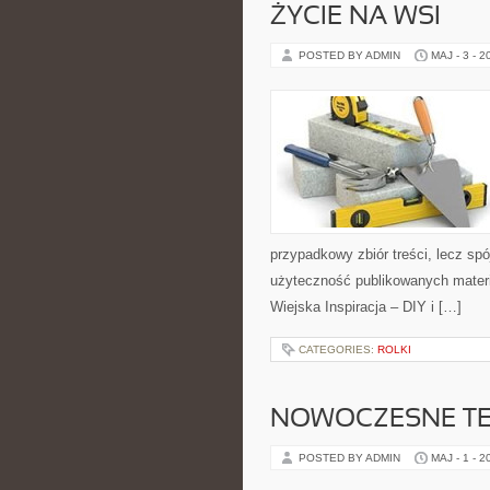
ŻYCIE NA WSI
POSTED BY ADMIN
MAJ - 3 - 2
przypadkowy zbiór treści, lecz spó
użyteczność publikowanych materi
Wiejska Inspiracja – DIY i […]
CATEGORIES:
ROLKI
NOWOCZESNE T
POSTED BY ADMIN
MAJ - 1 - 2