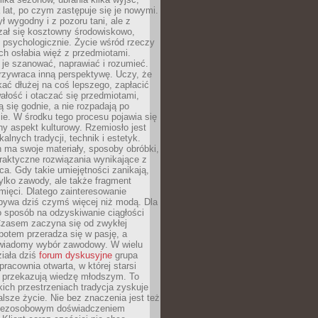
a lat, po czym zastępuje się je nowymi.
ł wygodny i z pozoru tani, ale z
ał się kosztowny środowiskowo,
i psychologicznie. Życie wśród rzeczy
h osłabia więź z przedmiotami.
je szanować, naprawiać i rozumieć.
rzywraca inną perspektywę. Uczy, że
ać dłużej na coś lepszego, zapłacić
wałość i otaczać się przedmiotami,
ą się godnie, a nie rozpadają po
ie. W środku tego procesu pojawia się
y aspekt kulturowy. Rzemiosło jest
alnych tradycji, technik i estetyk.
 ma swoje materiały, sposoby obróbki,
praktyczne rozwiązania wynikające z
sca. Gdy takie umiejętności zanikają,
tylko zawody, ale także fragment
mięci. Dlatego zainteresowanie
bywa dziś czymś więcej niż modą. Dla
o sposób na odzyskiwanie ciągłości
 Czasem zaczyna się od zwykłej
potem przeradza się w pasję, a
iadomy wybór zawodowy. W wielu
iała dziś
forum dyskusyjne
grupa
pracownia otwarta, w której starsi
y przekazują wiedzę młodszym. To
kich przestrzeniach tradycja zyskuje
lsze życie. Nie bez znaczenia jest też
bezosobowym doświadczeniem