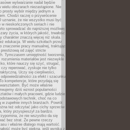
Masowe wytwarzanie nadal będzie
w wielu obszarach niezastąpione. Nie
 o prosty wybór między jednym a
em. Chodzi raczej o przywrócenie
O uznanie, że nie wszystko musi być
 w nieskończonych seriach i nie
rto sprowadzać do najniższej możliwej
zary życia, w których jakość, trwałość
ny charakter znaczą więcej niż skala.
 też edukacja. W wielu szkołach przez
no znaczenie pracy manualnej, traktując
 prestiżową od zajęć stricte
ch. Tymczasem umiejętność tworzenia,
i rozumienia materiałów jest niezwykle
ko, które nauczy się szyć, strugać,
ć czy reperować, zyskuje nie tylko
aktyczną. Uczy się cierpliwości,
 odpowiedzialności za efekt i szacunku
To kompetencje, które przydają się
 warsztatem. Być może właśnie
rwujemy dziś wzrost popularności
ztatów i małych pracowni, gdzie ludzie
podstawowych technik, choć na co
ą w zupełnie innych branżach. Powrót
żna też odczytać jako cichy sprzeciw
, który przyspieszył za bardzo.
rzypomina, że nie wszystko da się
wać bez strat. Że pewne rzeczy
su i właśnie dlatego mają wartość.
ałość może być piękna, jeśli wynika z