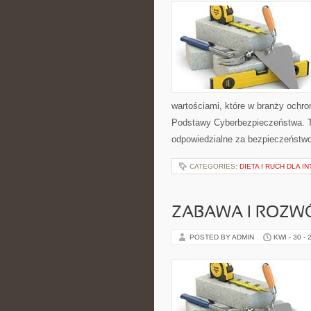
wartościami, które w branży ochro
Podstawy Cyberbezpieczeństwa. T
odpowiedzialne za bezpieczeństwo,
CATEGORIES:
DIETA I RUCH DLA 
ZABAWA I ROZW
POSTED BY ADMIN
KWI - 30 - 