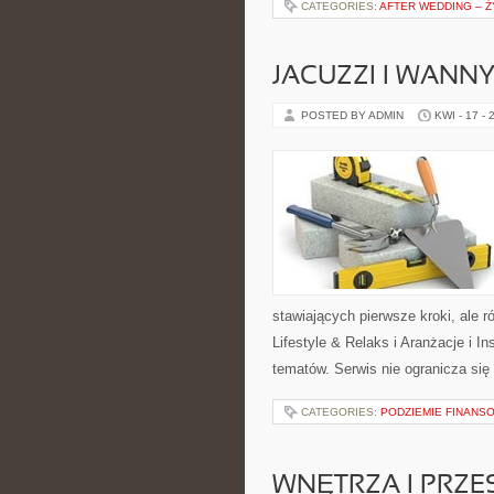
CATEGORIES:
AFTER WEDDING – Ż
JACUZZI I WANN
POSTED BY ADMIN
KWI - 17 - 
stawiających pierwsze kroki, ale 
Lifestyle & Relaks i Aranżacje i In
tematów. Serwis nie ogranicza si
CATEGORIES:
PODZIEMIE FINANS
WNĘTRZA I PRZE