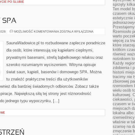
YCIE PO ŚLUBIE
sprzęty kilk
Ten model by
czasem okaz
estetycznie 
Y SPA
jednorazowyc
Przestajemy 
Rzemiosło p
JACUZZI
2026
MOŻLIWOŚĆ KOMENTOWANIA
ZOSTAŁA WYŁĄCZONA
I
warto poczek
WANNY
więcej za tr
SPA
SaunaWadowice.pl to rozbudowane zaplecze poradnicze
które starzej
krótkim czas
dla osób, które interesują się kąpielami cieplnymi,
również ważn
prywatnymi basenami, strefą bąbelkowego relaksu oraz
nośnikiem lok
Każdy region
szeroko rozumianym wyciszeniem. Witryna opisuje
zdobienia i 
świat saun, kąpieli, basenów i domowego SPA. Można
historii miej
tracimy nie 
tu znaleźć praktyczne treści dla użytkowników
zbiorowej pa
rzemiosłem 
również dla bardziej świadomych odbiorców. Zobacz także
wielu osób t
spiracje. Największą siłą tej strony jest różnorodność
kulturowej.
ciekawości, 
ę do jednego typu wypoczynku, […]
czasem w św
miejscach dz
lokalna albo 
OWE
rzemieślnic
właśnie w ta
szansę na da
zmęczenie 
STRZEŃ