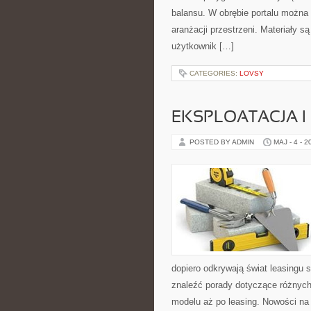
balansu. W obrębie portalu można 
aranżacji przestrzeni. Materiały 
użytkownik […]
CATEGORIES:
LOVSY
EKSPLOATACJA I
POSTED BY ADMIN
MAJ - 4 - 2
dopiero odkrywają świat leasingu
znaleźć porady dotyczące różnych
modelu aż po leasing. Nowości na