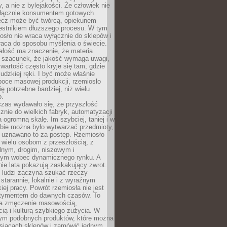
y, a nie z bylejakości. Że człowiek nie
łącznie konsumentem gotowych
lecz może być twórcą, opiekunem
zestnikiem dłuższego procesu. W tym
osło nie wraca wyłącznie do sklepów i
raca do sposobu myślenia o świecie.
ałość ma znaczenie, że materia
a szacunek, że jakość wymaga uwagi,
wartość często kryje się tam, gdzie
ludzkiej ręki. I być może właśnie
poce masowej produkcji, rzemiosło
ię potrzebne bardziej, niż wielu
o.
czas wydawało się, że przyszłość
znie do wielkich fabryk, automatyzacji
a ogromną skalę. Im szybciej, taniej i w
zbie można było wytwarzać przedmioty,
 uznawano to za postęp. Rzemiosło
ę wielu osobom z przeszłością, z
nym, drogim, niszowym i
nym wobec dynamicznego rynku. A
nie lata pokazują zaskakujący zwrot.
j ludzi zaczyna szukać rzeczy
tarannie, lokalnie i z wyraźnym
iej pracy. Powrót rzemiosła nie jest
tymentem do dawnych czasów. To
a zmęczenie masowością,
ą i kulturą szybkiego zużycia. W
nym podobnych produktów, które można
ysiącach sklepów i zamówić jednym