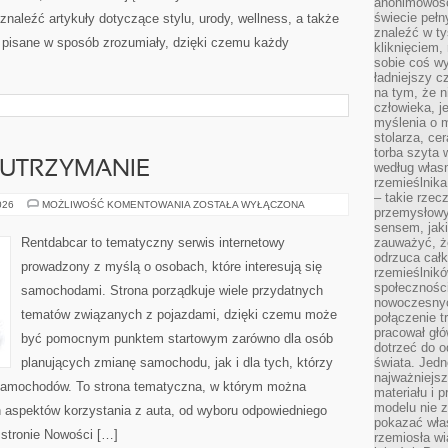
anonimowości
świecie peł
znaleźć artykuły dotyczące stylu, urody, wellness, a także
znaleźć w t
są pisane w sposób zrozumiały, dzięki czemu każdy
kliknięciem
sobie coś wy
ładniejszy c
na tym, że n
człowieka, j
myślenia o m
stolarza, ce
torba szyta 
 UTRZYMANIE
według własn
rzemieślnika
– takie rzec
EKSPLOATACJA
026
MOŻLIWOŚĆ KOMENTOWANIA
ZOSTAŁA WYŁĄCZONA
przemysłowy
I
UTRZYMANIE
sensem, jaki
Rentdabcar to tematyczny serwis internetowy
zauważyć, ż
odrzuca cał
prowadzony z myślą o osobach, które interesują się
rzemieślnikó
społeczności
samochodami. Strona porządkuje wiele przydatnych
nowoczesnyc
tematów związanych z pojazdami, dzięki czemu może
połączenie t
pracował głó
być pomocnym punktem startowym zarówno dla osób
dotrzeć do o
planujących zmianę samochodu, jak i dla tych, którzy
świata. Jedn
najważniejsz
 samochodów. To strona tematyczna, w którym można
materiału i 
modelu nie 
 aspektów korzystania z auta, od wyboru odpowiedniego
pokazać wła
 stronie Nowości […]
rzemiosła wi