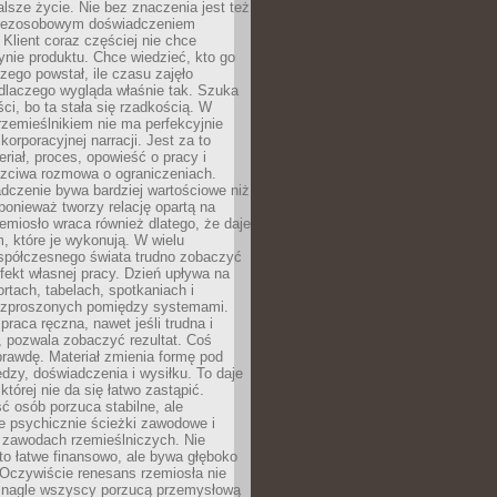
lsze życie. Nie bez znaczenia jest też
bezosobowym doświadczeniem
lient coraz częściej nie chce
nie produktu. Chce wiedzieć, kto go
czego powstał, ile czasu zajęło
dlaczego wygląda właśnie tak. Szuka
ci, bo ta stała się rzadkością. W
rzemieślnikiem nie ma perfekcyjnie
korporacyjnej narracji. Jest za to
eriał, proces, opowieść o pracy i
czciwa rozmowa o ograniczeniach.
dczenie bywa bardziej wartościowe niż
onieważ tworzy relację opartą na
emiosło wraca również dlatego, że daje
 które je wykonują. W wielu
półczesnego świata trudno zobaczyć
ekt własnej pracy. Dzień upływa na
ortach, tabelach, spotkaniach i
ozproszonych pomiędzy systemami.
aca ręczna, nawet jeśli trudna i
 pozwala zobaczyć rezultat. Coś
rawdę. Materiał zmienia formę pod
zy, doświadczenia i wysiłku. To daje
której nie da się łatwo zastąpić.
ć osób porzuca stabilne, ale
e psychicznie ścieżki zawodowe i
w zawodach rzemieślniczych. Nie
to łatwe finansowo, ale bywa głęboko
 Oczywiście renesans rzemiosła nie
 nagle wszyscy porzucą przemysłową