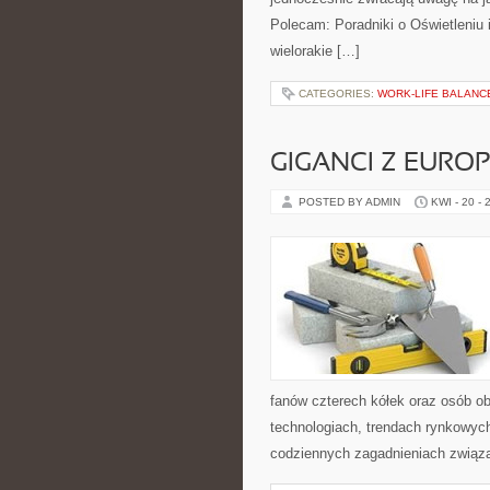
Polecam: Poradniki o Oświetleniu 
wielorakie […]
CATEGORIES:
WORK-LIFE BALANC
GIGANCI Z EURO
POSTED BY ADMIN
KWI - 20 - 
fanów czterech kółek oraz osób o
technologiach, trendach rynkowych
codziennych zagadnieniach związ