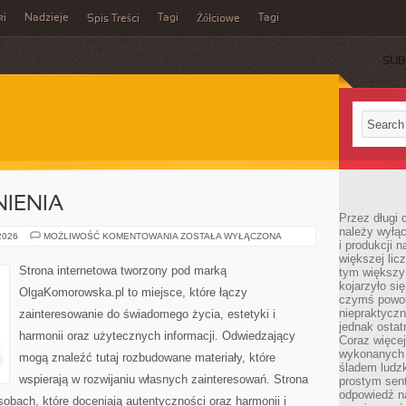
ki
Nadzieje
Tagi
Tagi
Spis Treści
Żółciowe
SUB
IENIA
Przez długi 
należy wyłąc
PRAWO
 2026
MOŻLIWOŚĆ KOMENTOWANIA
ZOSTAŁA WYŁĄCZONA
i produkcji n
I
UPRAWNIENIA
większej lic
Strona internetowa tworzony pod marką
tym większy
kojarzyło si
OlgaKomorowska.pl to miejsce, które łączy
czymś powol
niepraktycz
zainteresowanie do świadomego życia, estetyki i
jednak ostat
harmonii oraz użytecznych informacji. Odwiedzający
Coraz więce
wykonanych s
mogą znaleźć tutaj rozbudowane materiały, które
śladem ludzk
wspierają w rozwijaniu własnych zainteresowań. Strona
prostym sen
odpowiedź n
obach, które doceniają autentyczności oraz harmonii i