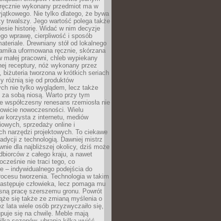
, ręcznie wykonany przedmiot ma w
jątkowego. Nie tylko dlatego, że bywa
zy trwalszy. Jego wartość polega także
iesie historię. Widać w nim decyzje
ego wprawę, cierpliwość i sposób
ateriale. Drewniany stół od lokalnego
ramika uformowana ręcznie, skórzana
w małej pracowni, chleb wypiekany
ej receptury, nóż wykonany przez
, biżuteria tworzona w krótkich seriach
zy różnią się od produktów
ch nie tylko wyglądem, lecz także
 za sobą niosą. Warto przy tym
e współczesny renesans rzemiosła nie
kowicie nowoczesności. Wielu
w korzysta z internetu, mediów
owych, sprzedaży online i
h narzędzi projektowych. To ciekawe
radycji z technologią. Dawniej mistrz
wnie dla najbliższej okolicy, dziś może
dbiorców z całego kraju, a nawet
ocześnie nie traci tego, co
e – indywidualnego podejścia do
procesu tworzenia. Technologia w takim
zastępuje człowieka, lecz pomaga mu
sną pracę szerszemu gronu. Powrót
ąże się także ze zmianą myślenia o
ez lata wiele osób przyzwyczaiło się,
puje się na chwilę. Meble mają
lka sezonów, ubrania kilka wyjść,