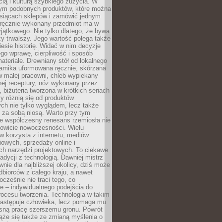
ą i kulturą szybkiego zużycia. W
nym podobnych produktów, które można
ysiącach sklepów i zamówić jednym
, ręcznie wykonany przedmiot ma w
jątkowego. Nie tylko dlatego, że bywa
zy trwalszy. Jego wartość polega także
iesie historię. Widać w nim decyzje
ego wprawę, cierpliwość i sposób
ateriale. Drewniany stół od lokalnego
ramika uformowana ręcznie, skórzana
w małej pracowni, chleb wypiekany
ej receptury, nóż wykonany przez
, biżuteria tworzona w krótkich seriach
zy różnią się od produktów
ch nie tylko wyglądem, lecz także
 za sobą niosą. Warto przy tym
e współczesny renesans rzemiosła nie
kowicie nowoczesności. Wielu
w korzysta z internetu, mediów
owych, sprzedaży online i
h narzędzi projektowych. To ciekawe
radycji z technologią. Dawniej mistrz
wnie dla najbliższej okolicy, dziś może
dbiorców z całego kraju, a nawet
ocześnie nie traci tego, co
e – indywidualnego podejścia do
procesu tworzenia. Technologia w takim
zastępuje człowieka, lecz pomaga mu
sną pracę szerszemu gronu. Powrót
ąże się także ze zmianą myślenia o