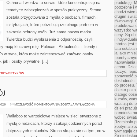
Ochrona Twierdza to serwis, które koncentruje się na
produkcję. 
potrzebne i 
tematyce zabezpieczeń w sposób praktyczny. Strona
chodzi więc
drugim świat
została przygotowana z myślą o osobach, firmach i
równowagi. 
instytucjach, które potrzebują rzetelnego partnera w
produkowane
wszystko wa
zakresie ochrony osób. Już sama nazwa marka
ceny. Są obs
Twierdza budzi wyobrażenia z odpornością, czyli
i indywidual
Istotna jest
ny mają kluczową rolę. Polecam: Aktualności i Trendy i
lata osłabia
ją jako mniej
o witryna, która może zainteresować zarówno osoby
teoretyczny
 jak i osoby prywatne, […]
naprawiania 
cenna. Dziec
toczyć, lepi
INTROWERTYKÓW
sprawność pr
dokładności,
do procesu. 
daleko poza
ÓJ
dlatego obse
kursów, wars
wracają do 
ZABAWA
2026
MOŻLIWOŚĆ KOMENTOWANIA
ZOSTAŁA WYŁĄCZONA
I
dzień pracuj
ROZWÓJ
rzemiosła mo
Wallaboo to wartościowe miejsce w sieci stworzone z
wobec świata
Rzemiosło p
myślą o rodzicach, którzy szukają codziennych porad
zoptymalizo
dotyczących maluchów. Strona skupia się na tym, co w
wymagają cza
Że niedoskon