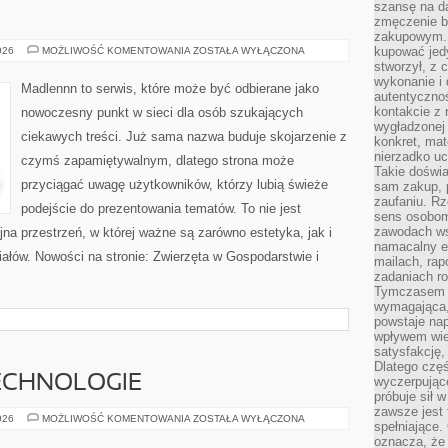
szansę na da
zmęczenie 
zakupowym. K
ŻYCIE
kupować jedy
026
MOŻLIWOŚĆ KOMENTOWANIA
ZOSTAŁA WYŁĄCZONA
NA
stworzył, z 
WSI
wykonanie i 
Madlennn to serwis, które może być odbierane jako
autentycznoś
kontakcie z 
nowoczesny punkt w sieci dla osób szukających
wygładzonej 
ciekawych treści. Już sama nazwa buduje skojarzenie z
konkret, mat
nierzadko u
czymś zapamiętywalnym, dlatego strona może
Takie doświa
przyciągać uwagę użytkowników, którzy lubią świeże
sam zakup, p
zaufaniu. Rz
podejście do prezentowania tematów. To nie jest
sens osobom,
zawodach ws
jna przestrzeń, w której ważne są zarówno estetyka, jak i
namacalny ef
ałów. Nowości na stronie: Zwierzęta w Gospodarstwie i
mailach, rap
zadaniach r
Tymczasem pr
wymagająca,
powstaje nap
wpływem wied
satysfakcję, 
Dlatego częś
ECHNOLOGIE
wyczerpując
próbuje sił 
zawsze jest 
NOWOCZESNE
026
MOŻLIWOŚĆ KOMENTOWANIA
ZOSTAŁA WYŁĄCZONA
spełniające.
TECHNOLOGIE
oznacza, że