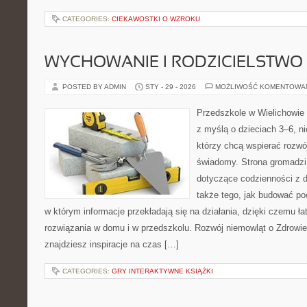
CATEGORIES:
CIEKAWOSTKI O WZROKU
WYCHOWANIE I RODZICIELSTWO
POSTED BY ADMIN
STY - 29 - 2026
MOŻLIWOŚĆ KOMENTOWA
Przedszkole w Wielichowie t
z myślą o dzieciach 3–6, n
którzy chcą wspierać rozwó
świadomy. Strona gromadzi
dotyczące codzienności z d
także tego, jak budować poc
w którym informacje przekładają się na działania, dzięki czemu ł
rozwiązania w domu i w przedszkolu. Rozwój niemowląt o Zdrowie 
znajdziesz inspiracje na czas […]
CATEGORIES:
GRY INTERAKTYWNE KSIĄŻKI