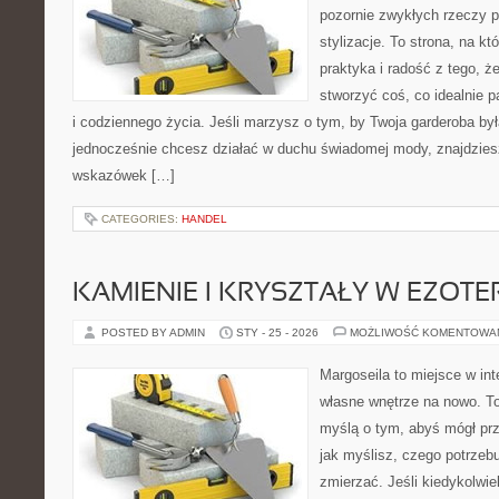
pozornie zwykłych rzeczy 
stylizacje. To strona, na kt
praktyka i radość z tego, 
stworzyć coś, co idealnie p
i codziennego życia. Jeśli marzysz o tym, by Twoja garderoba by
jednocześnie chcesz działać w duchu świadomej mody, znajdziesz
wskazówek […]
CATEGORIES:
HANDEL
KAMIENIE I KRYSZTAŁY W EZOTE
POSTED BY ADMIN
STY - 25 - 2026
MOŻLIWOŚĆ KOMENTOWA
Margoseila to miejsce w in
własne wnętrze na nowo. To
myślą o tym, abyś mógł prz
jak myślisz, czego potrzeb
zmierzać. Jeśli kiedykolwi