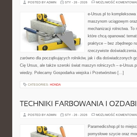
POSTED BY ADMIN
STY - 26 - 2026
MOŻLIWOŚĆ KOMENTOWA
e-Ursus.pl to kompleksowa
maszynom uciągowym oraz 
mechanizacji rolnictwa. To 
które chcą opanować temat
praktyce – bez zbędnego na
rzeczywiste doświadczenia.
zarówno dla początkujących rolników, jak i dla doświadczonych go
Cię Ursus, ale także szeroki świat maszyn rolniczych – e-Ursus
wiedzy. Polecamy Gospodarka wiejska i Przetwórstwo […]
CATEGORIES:
HONDA
TECHNIKI FARBOWANIA I OZDAB
POSTED BY ADMIN
STY - 26 - 2026
MOŻLIWOŚĆ KOMENTOWA
Paramedicshop.pl to miejsc
pomysłowe szycie oraz mod