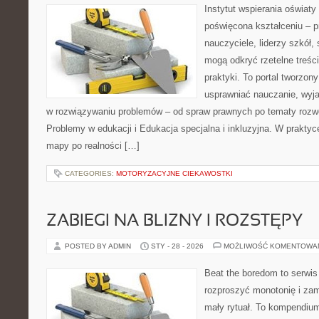
Instytut wspierania oświaty
poświęcona kształceniu – p
nauczyciele, liderzy szkół,
mogą odkryć rzetelne treśc
praktyki. To portal tworzon
usprawniać nauczanie, wyj
w rozwiązywaniu problemów – od spraw prawnych po tematy rozwo
Problemy w edukacji i Edukacja specjalna i inkluzyjna. W praktyce
mapy po realności […]
CATEGORIES:
MOTORYZACYJNE CIEKAWOSTKI
ZABIEGI NA BLIZNY I ROZSTĘPY
POSTED BY ADMIN
STY - 28 - 2026
MOŻLIWOŚĆ KOMENTOWA
Beat the boredom to serwis
rozproszyć monotonię i zam
mały rytuał. To kompendium