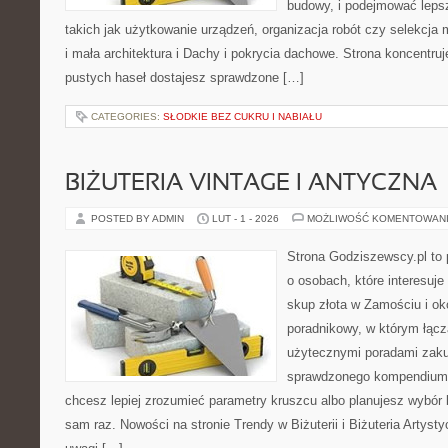
budowy, i podejmować leps
takich jak użytkowanie urządzeń, organizacja robót czy selekcja
i mała architektura i Dachy i pokrycia dachowe. Strona koncentruj
pustych haseł dostajesz sprawdzone […]
CATEGORIES:
SŁODKIE BEZ CUKRU I NABIAŁU
BIŻUTERIA VINTAGE I ANTYCZNA
POSTED BY ADMIN
LUT - 1 - 2026
MOŻLIWOŚĆ KOMENTOWAN
Strona Godziszewscy.pl to 
o osobach, które interesuje
skup złota w Zamościu i ok
poradnikowy, w którym łączą
użytecznymi poradami zaku
sprawdzonego kompendium p
chcesz lepiej zrozumieć parametry kruszcu albo planujesz wybór bi
sam raz. Nowości na stronie Trendy w Biżuterii i Biżuteria Artys