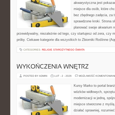
akwarystyczna jest pokazan
miejsce dla osób, które ch
bez zbędnego zadęcia, za t
sprawdzone kroki. Strona s
planować swoje akwarium r
przewidywalny, niezależnie od tego, czy startujesz od zera, czy 
próby. Ciekawe kategorie dla wszystkich to Zbiorniki Roślinne (Aq
CATEGORIES:
RELIGIE STAROŻYTNEGO ŚWIATA
WYKOŃCZENIA WNĘTRZ
POSTED BY ADMIN
LUT - 2 - 2026
MOŻLIWOŚĆ KOMENTOWAN
Kursy Marko to portal branż
wózków widłowych, sprzętu
modernizacji w jedną, spójn
miejsce stworzone z myślą 
działać sprawniej, rozumieć