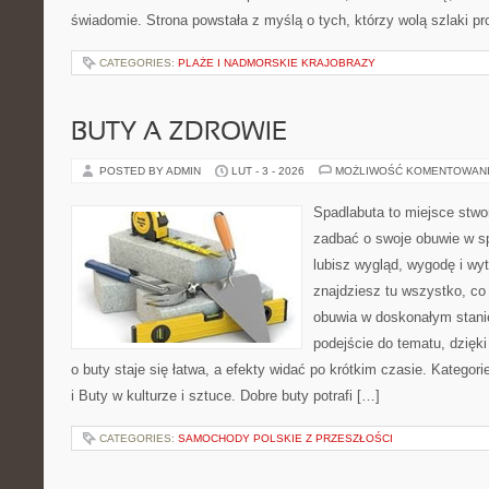
świadomie. Strona powstała z myślą o tych, którzy wolą szlaki p
CATEGORIES:
PLAŻE I NADMORSKIE KRAJOBRAZY
BUTY A ZDROWIE
POSTED BY ADMIN
LUT - 3 - 2026
MOŻLIWOŚĆ KOMENTOWAN
Spadlabuta to miejsce stwo
zadbać o swoje obuwie w sp
lubisz wygląd, wygodę i wy
znajdziesz tu wszystko, co 
obuwia w doskonałym stan
podejście do tematu, dzięk
o buty staje się łatwa, a efekty widać po krótkim czasie. Kategorie
i Buty w kulturze i sztuce. Dobre buty potrafi […]
CATEGORIES:
SAMOCHODY POLSKIE Z PRZESZŁOŚCI