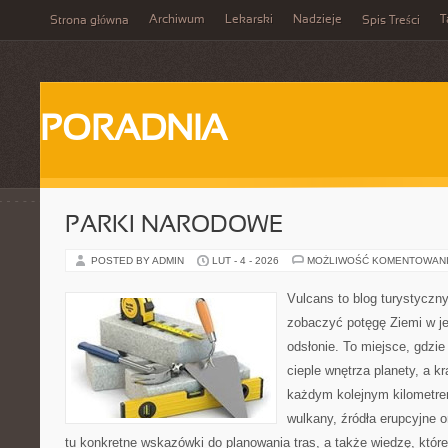
Archiwum
Lekarski
Nadzieje
T
Strona główna
Spis Treści
PORADNIA
PARKI NARODOWE
POSTED BY ADMIN
LUT - 4 - 2026
MOŻLIWOŚĆ KOMENTOWAN
Vulcans to blog turystyczny
zobaczyć potęgę Ziemi w jej
odsłonie. To miejsce, gdzie 
cieple wnętrza planety, a kr
każdym kolejnym kilometrem
wulkany, źródła erupcyjne 
tu konkretne wskazówki do planowania tras, a także wiedzę, któ