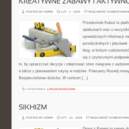
KREATYWNE ZABAWY I AKTYWN
POSTED BY ADMIN
LUT - 1 - 2026
MOŻLIWOŚĆ KOMENTOWAN
Przedszkole Kubuś to plat
opiekunach oraz o wszystki
sprawdzonych informacji n
przedszkolnych i placówek 
blog, w którym codzienność
się z użytecznymi podpowie
to, by upraszczać decyzje i zdejmować stres związane z wyborem
a także z planowaniem rutyny w rodzinie. Polecamy Rozwój mowy
Bezpieczeństwo dziecka. W centrum […]
CATEGORIES:
LATAJACACHOLERA
SIKHIZM
POSTED BY ADMIN
STY - 31 - 2026
MOŻLIWOŚĆ KOMENTOWA
Droga z Panem to serwis d