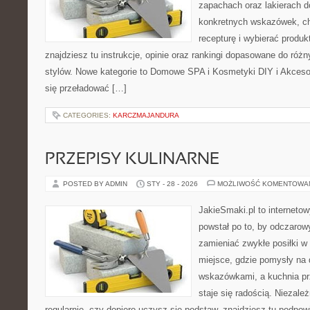
zapachach oraz lakierach d
konkretnych wskazówek, ch
recepturę i wybierać produk
znajdziesz tu instrukcje, opinie oraz rankingi dopasowane do różn
stylów. Nowe kategorie to Domowe SPA i Kosmetyki DIY i Akcesor
się przeładować […]
CATEGORIES:
KARCZMAJANDURA
PRZEPISY KULINARNE
POSTED BY ADMIN
STY - 28 - 2026
MOŻLIWOŚĆ KOMENTOWA
JakieSmaki.pl to internetow
powstał po to, by odczaro
zamieniać zwykłe posiłki 
miejsce, gdzie pomysły na 
wskazówkami, a kuchnia pr
staje się radością. Niezale
regularnie, czy dopiero uczysz się podstaw, znajdziesz tu podpow