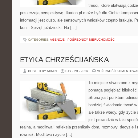
treści, które ułatwiają codz
poszerzają perspektywę. Ikarion.pl może być dla Ciebie kompase
informacji jest dużo, ale sensownych wniosków często brakuje. P
koni i Sprzęt jeździecki. Na […]
CATEGORIES:
AGENCJE I POŚREDNICY NIERUCHOMOŚCI
ETYKA CHRZEŚCIJAŃSKA
POSTED BY ADMIN
STY - 29 - 2026
MOŻLIWOŚĆ KOMENTOWA
To miejsce stworzone z myś
pomaga pogłębiać bliskość
Strona jest punktem odniesi
bardziej świadomie trwać w 
ale także wtedy, gdy życie
jest prowadzić w taki spos
realna, a modlitwa i refleksja przenikały dom, rozmowy, decyzje i 
również: Modlitwa i życie […]