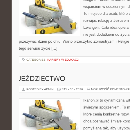
wsparciem w codziennym dn
To miejsce dla osób, które 
rozwijać relację z Jezusem
Ewangelii. Cała idea opiera
nie jest dodatkiem do życia
przeżywać dzień po dniu. Warto przeczytać Zoroastryzm i Religi
tego serwisu życie […]
CATEGORIES:
KARIERY W EDUKACJI
JEŹDZIECTWO
POSTED BY ADMIN
STY - 30 - 2026
MOŻLIWOŚĆ KOMENTOWA
Ikarion.pl to dynamiczna wi
świeżym spojrzeniem. To m
które cenią konkretne rozwi
chcą poznawać śmiałe konc
pomyślana tak, aby użytkow