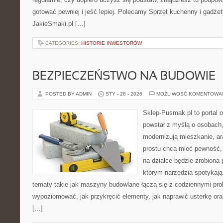
gotować pewniej i jeść lepiej. Polecamy Sprzęt kuchenny i gadże
JakieSmaki.pl […]
CATEGORIES:
HISTORIE INWESTORÓW
BEZPIECZEŃSTWO NA BUDOWIE
POSTED BY ADMIN
STY - 28 - 2026
MOŻLIWOŚĆ KOMENTOWA
Sklep-Pusmak.pl to portal o
powstał z myślą o osobach,
modernizują mieszkanie, ar
prostu chcą mieć pewność,
na działce będzie zrobiona 
którym narzędzia spotykają
tematy takie jak maszyny budowlane łączą się z codziennymi pro
wypoziomować, jak przykręcić elementy, jak naprawić usterkę or
[…]