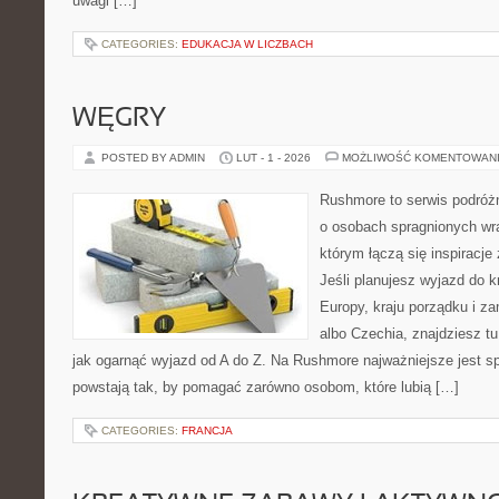
uwagi […]
CATEGORIES:
EDUKACJA W LICZBACH
WĘGRY
POSTED BY ADMIN
LUT - 1 - 2026
MOŻLIWOŚĆ KOMENTOWAN
Rushmore to serwis podróżn
o osobach spragnionych wra
którym łączą się inspiracj
Jeśli planujesz wyjazd do 
Europy, kraju porządku i za
albo Czechia, znajdziesz t
jak ogarnąć wyjazd od A do Z. Na Rushmore najważniejsze jest s
powstają tak, by pomagać zarówno osobom, które lubią […]
CATEGORIES:
FRANCJA