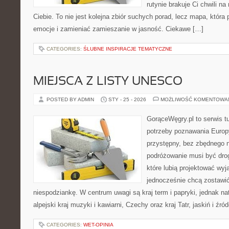
rutynie brakuje Ci chwili na 
Ciebie. To nie jest kolejna zbiór suchych porad, lecz mapa, któ
emocje i zamieniać zamieszanie w jasność. Ciekawe […]
CATEGORIES:
ŚLUBNE INSPIRACJE TEMATYCZNE
MIEJSCA Z LISTY UNESCO
POSTED BY ADMIN
STY - 25 - 2026
MOŻLIWOŚĆ KOMENTOWA
GorąceWęgry.pl to serwis tu
potrzeby poznawania Euro
przystępny, bez zbędnego n
podróżowanie musi być drog
które lubią projektować wyj
jednocześnie chcą zostawić
niespodziankę. W centrum uwagi są kraj term i papryki, jednak natu
alpejski kraj muzyki i kawiarni, Czechy oraz kraj Tatr, jaskiń i źró
CATEGORIES:
WET-OPINIA