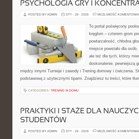
PSYCHOLOGIA GRY I KONCENTR
POSTED BY ADMIN
STY - 29 - 2026
MOŻLIWOŚĆ KOMENTOWA
To portal poświęcony poolow
kręglom – czterem grom prec
powtarzalność, chłodna gło
miejsce powstało dla osób, 
ale też dla tych, którzy mi
doskonalenie, pewniejszą gr
między innymi Turnieje i zawody i Trening domowy i ćwiczenia. S
podstawową z użytecznymi tipami. Znajdziesz tu treści, które tł
CATEGORIES:
TRENING W DOMU
PRAKTYKI I STAŻE DLA NAUCZYCIE
STUDENTÓW
POSTED BY ADMIN
STY - 29 - 2026
MOŻLIWOŚĆ KOMENTOWA