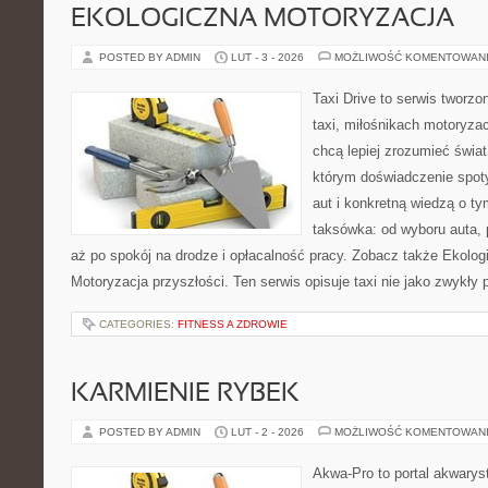
EKOLOGICZNA MOTORYZACJA
POSTED BY ADMIN
LUT - 3 - 2026
MOŻLIWOŚĆ KOMENTOWAN
Taxi Drive to serwis tworz
taxi, miłośnikach motoryzac
chcą lepiej zrozumieć świa
którym doświadczenie spot
aut i konkretną wiedzą o t
taksówka: od wyboru auta, 
aż po spokój na drodze i opłacalność pracy. Zobacz także Ekolog
Motoryzacja przyszłości. Ten serwis opisuje taxi nie jako zwykły 
CATEGORIES:
FITNESS A ZDROWIE
KARMIENIE RYBEK
POSTED BY ADMIN
LUT - 2 - 2026
MOŻLIWOŚĆ KOMENTOWAN
Akwa-Pro to portal akwarys