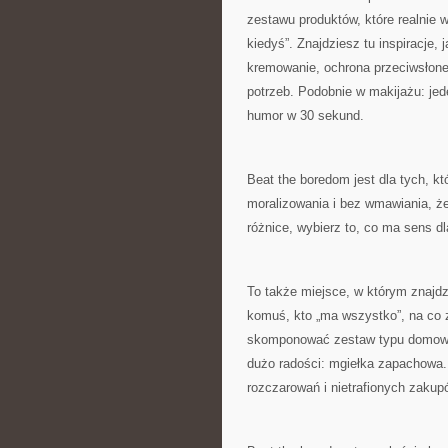
zestawu produktów, które realnie 
kiedyś”. Znajdziesz tu inspiracje
kremowanie, ochrona przeciwsłone
potrzeb. Podobnie w makijażu: jed
humor w 30 sekund.
Beat the boredom jest dla tych, kt
moralizowania i bez wmawiania, ż
różnice, wybierz to, co ma sens d
To także miejsce, w którym znajdz
komuś, kto „ma wszystko”, na co 
skomponować zestaw typu domowy ry
dużo radości: mgiełka zapachowa. 
rozczarowań i nietrafionych zakup