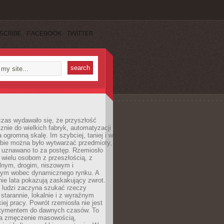
SCRIBE
FACEBOOK
TWITTER
czas wydawało się, że przyszłość
znie do wielkich fabryk, automatyzacji
a ogromną skalę. Im szybciej, taniej i w
zbie można było wytwarzać przedmioty,
 uznawano to za postęp. Rzemiosło
ę wielu osobom z przeszłością, z
nym, drogim, niszowym i
nym wobec dynamicznego rynku. A
nie lata pokazują zaskakujący zwrot.
j ludzi zaczyna szukać rzeczy
tarannie, lokalnie i z wyraźnym
iej pracy. Powrót rzemiosła nie jest
tymentem do dawnych czasów. To
a zmęczenie masowością,