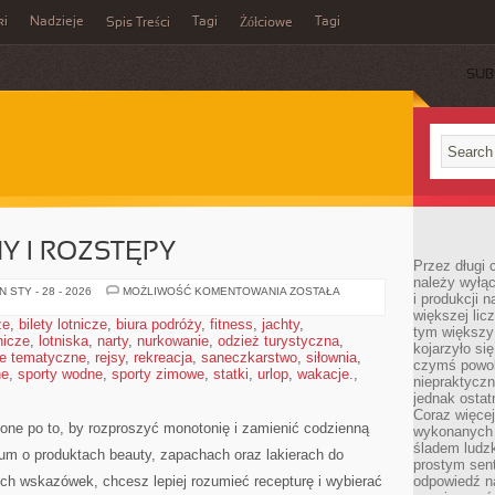
ki
Nadzieje
Tagi
Tagi
Spis Treści
Żółciowe
SUB
NY I ROZSTĘPY
Przez długi 
należy wyłąc
ZABIEGI
 STY - 28 - 2026
MOŻLIWOŚĆ KOMENTOWANIA
ZOSTAŁA
i produkcji n
NA
większej lic
BLIZNY
że
,
bilety lotnicze
,
biura podróży
,
fitness
,
jachty
,
I
tym większy
tnicze
,
lotniska
,
narty
,
nurkowanie
,
odzież turystyczna
ROZSTĘPY
,
kojarzyło si
e tematyczne
,
rejsy
,
rekreacja
,
saneczkarstwo
,
siłownia
,
czymś powol
ne
,
sporty wodne
,
sporty zimowe
,
statki
,
urlop
,
wakacje.
,
niepraktycz
jednak ostat
Coraz więce
one po to, by rozproszyć monotonię i zamienić codzienną
wykonanych s
śladem ludzk
ium o produktach beauty, zapachach oraz lakierach do
prostym sen
ch wskazówek, chcesz lepiej rozumieć recepturę i wybierać
odpowiedź n