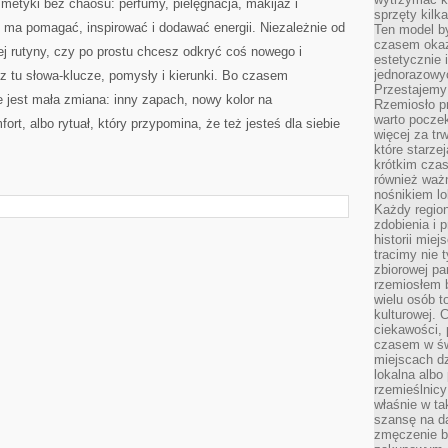
metyki bez chaosu: perfumy, pielęgnacja, makijaż i
sprzęty kilk
 ma pomagać, inspirować i dodawać energii. Niezależnie od
Ten model by
czasem okaz
zej rutyny, czy po prostu chcesz odkryć coś nowego i
estetycznie 
jednorazowyc
z tu słowa-klucze, pomysły i kierunki. Bo czasem
Przestajemy 
jest mała zmiana: inny zapach, nowy kolor na
Rzemiosło p
warto poczek
ort, albo rytuał, który przypomina, że też jesteś dla siebie
więcej za tr
które starzej
krótkim czas
również ważn
nośnikiem lok
Każdy region
zdobienia i 
historii miej
tracimy nie 
zbiorowej pa
rzemiosłem 
wielu osób t
kulturowej.
ciekawości, 
czasem w św
miejscach dz
lokalna albo 
rzemieślnic
właśnie w ta
szansę na da
zmęczenie 