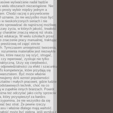
Masowe wytwarzanie nadal będzie
w wielu obszarach niezastąpione. Nie
 o prosty wybór między jednym a
em. Chodzi raczej o przywrócenie
O uznanie, że nie wszystko musi być
 w nieskończonych seriach i nie
rto sprowadzać do najniższej możliwej
zary życia, w których jakość, trwałość
ny charakter znaczą więcej niż skala.
 też edukacja. W wielu szkołach przez
no znaczenie pracy manualnej, traktując
 prestiżową od zajęć stricte
ch. Tymczasem umiejętność tworzenia,
i rozumienia materiałów jest niezwykle
ko, które nauczy się szyć, strugać,
ć czy reperować, zyskuje nie tylko
aktyczną. Uczy się cierpliwości,
 odpowiedzialności za efekt i szacunku
To kompetencje, które przydają się
 warsztatem. Być może właśnie
rwujemy dziś wzrost popularności
ztatów i małych pracowni, gdzie ludzie
podstawowych technik, choć na co
ą w zupełnie innych branżach. Powrót
żna też odczytać jako cichy sprzeciw
, który przyspieszył za bardzo.
rzypomina, że nie wszystko da się
wać bez strat. Że pewne rzeczy
su i właśnie dlatego mają wartość.
ałość może być piękna, jeśli wynika z