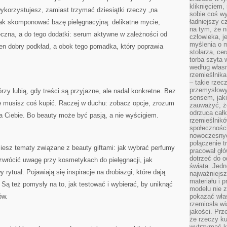
kliknięciem
wykorzystujesz, zamiast trzymać dziesiątki rzeczy „na
sobie coś wy
ładniejszy c
, jak skomponować bazę pielęgnacyjną: delikatne mycie,
na tym, że n
czna, a do tego dodatki: serum aktywne w zależności od
człowieka, j
myślenia o m
en dobry podkład, a obok tego pomadka, który poprawia
stolarza, ce
torba szyta 
według własn
rzemieślnika
– takie rzec
przemysłowy
órzy lubią, gdy treści są przyjazne, ale nadal konkretne. Bez
sensem, jaki
e musisz coś kupić. Raczej w duchu: zobacz opcje, zrozum
zauważyć, ż
odrzuca cał
la Ciebie. Bo beauty może być pasją, a nie wyścigiem.
rzemieślnikó
społeczności
nowoczesnyc
połączenie t
iesz tematy związane z beauty giftami: jak wybrać perfumy
pracował głó
dotrzeć do o
zwrócić uwagę przy kosmetykach do pielęgnacji, jak
świata. Jedn
tuał. Pojawiają się inspiracje na drobiazgi, które dają
najważniejsz
materiału i 
Są też pomysły na to, jak testować i wybierać, by uniknąć
modelu nie 
ów.
pokazać wła
rzemiosła wi
jakości. Prz
że rzeczy ku
wytrzymać ki