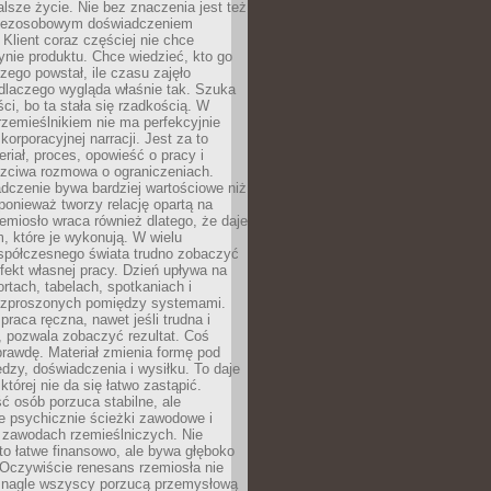
lsze życie. Nie bez znaczenia jest też
bezosobowym doświadczeniem
lient coraz częściej nie chce
nie produktu. Chce wiedzieć, kto go
czego powstał, ile czasu zajęło
dlaczego wygląda właśnie tak. Szuka
ci, bo ta stała się rzadkością. W
rzemieślnikiem nie ma perfekcyjnie
korporacyjnej narracji. Jest za to
eriał, proces, opowieść o pracy i
czciwa rozmowa o ograniczeniach.
dczenie bywa bardziej wartościowe niż
onieważ tworzy relację opartą na
emiosło wraca również dlatego, że daje
 które je wykonują. W wielu
półczesnego świata trudno zobaczyć
ekt własnej pracy. Dzień upływa na
ortach, tabelach, spotkaniach i
ozproszonych pomiędzy systemami.
aca ręczna, nawet jeśli trudna i
 pozwala zobaczyć rezultat. Coś
rawdę. Materiał zmienia formę pod
zy, doświadczenia i wysiłku. To daje
której nie da się łatwo zastąpić.
ć osób porzuca stabilne, ale
e psychicznie ścieżki zawodowe i
w zawodach rzemieślniczych. Nie
to łatwe finansowo, ale bywa głęboko
 Oczywiście renesans rzemiosła nie
 nagle wszyscy porzucą przemysłową