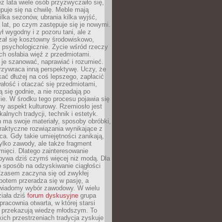
ez lata wiele osób przyzwyczaiło się,
puje się na chwilę. Meble mają
lka sezonów, ubrania kilka wyjść,
a lat, po czym zastępuje się je nowymi.
ł wygodny i z pozoru tani, ale z
ał się kosztowny środowiskowo,
i psychologicznie. Życie wśród rzeczy
h osłabia więź z przedmiotami.
je szanować, naprawiać i rozumieć.
rzywraca inną perspektywę. Uczy, że
ać dłużej na coś lepszego, zapłacić
wałość i otaczać się przedmiotami,
ą się godnie, a nie rozpadają po
ie. W środku tego procesu pojawia się
y aspekt kulturowy. Rzemiosło jest
alnych tradycji, technik i estetyk.
 ma swoje materiały, sposoby obróbki,
praktyczne rozwiązania wynikające z
sca. Gdy takie umiejętności zanikają,
tylko zawody, ale także fragment
mięci. Dlatego zainteresowanie
bywa dziś czymś więcej niż modą. Dla
o sposób na odzyskiwanie ciągłości
 Czasem zaczyna się od zwykłej
potem przeradza się w pasję, a
iadomy wybór zawodowy. W wielu
iała dziś
forum dyskusyjne
grupa
pracownia otwarta, w której starsi
y przekazują wiedzę młodszym. To
kich przestrzeniach tradycja zyskuje