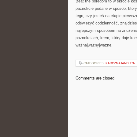
Beat the boredom to w skrócie kos
paznokcie podane w sposób, który
tego, czy jesteś na etapie pierws
odświeżyć codzienność, znajdzies
najlepszym sposobem na znużenie 
paznokciach, krem, który daje komf
ważna|ważny|ważne.
CATEGORIES:
KARCZMAJANDURA
Comments are closed.