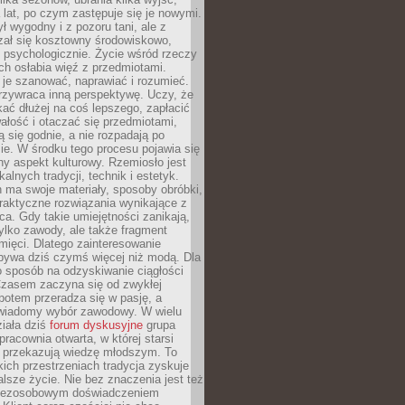
a lat, po czym zastępuje się je nowymi.
ł wygodny i z pozoru tani, ale z
ał się kosztowny środowiskowo,
i psychologicznie. Życie wśród rzeczy
h osłabia więź z przedmiotami.
je szanować, naprawiać i rozumieć.
rzywraca inną perspektywę. Uczy, że
ać dłużej na coś lepszego, zapłacić
wałość i otaczać się przedmiotami,
ą się godnie, a nie rozpadają po
ie. W środku tego procesu pojawia się
y aspekt kulturowy. Rzemiosło jest
alnych tradycji, technik i estetyk.
 ma swoje materiały, sposoby obróbki,
praktyczne rozwiązania wynikające z
sca. Gdy takie umiejętności zanikają,
tylko zawody, ale także fragment
mięci. Dlatego zainteresowanie
bywa dziś czymś więcej niż modą. Dla
o sposób na odzyskiwanie ciągłości
 Czasem zaczyna się od zwykłej
potem przeradza się w pasję, a
iadomy wybór zawodowy. W wielu
iała dziś
forum dyskusyjne
grupa
pracownia otwarta, w której starsi
y przekazują wiedzę młodszym. To
kich przestrzeniach tradycja zyskuje
lsze życie. Nie bez znaczenia jest też
bezosobowym doświadczeniem