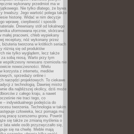
, ręcznie wykonany przedmiot ma w
jątkowego. Nie tylko dlatego, że bywa
zy trwalszy. Jego wartość polega także
iesie historię. Widać w nim decyzje
ego wprawę, cierpliwość i sposób
ateriale. Drewniany stół od lokalnego
ramika uformowana ręcznie, skórzana
w małej pracowni, chleb wypiekany
ej receptury, nóż wykonany przez
, biżuteria tworzona w krótkich seriach
zy różnią się od produktów
ch nie tylko wyglądem, lecz także
 za sobą niosą. Warto przy tym
e współczesny renesans rzemiosła nie
kowicie nowoczesności. Wielu
w korzysta z internetu, mediów
owych, sprzedaży online i
h narzędzi projektowych. To ciekawe
radycji z technologią. Dawniej mistrz
wnie dla najbliższej okolicy, dziś może
dbiorców z całego kraju, a nawet
ocześnie nie traci tego, co
e – indywidualnego podejścia do
procesu tworzenia. Technologia w takim
zastępuje człowieka, lecz pomaga mu
sną pracę szerszemu gronu. Powrót
ąże się także ze zmianą myślenia o
ez lata wiele osób przyzwyczaiło się,
puje się na chwilę. Meble mają
lka sezonów, ubrania kilka wyjść,