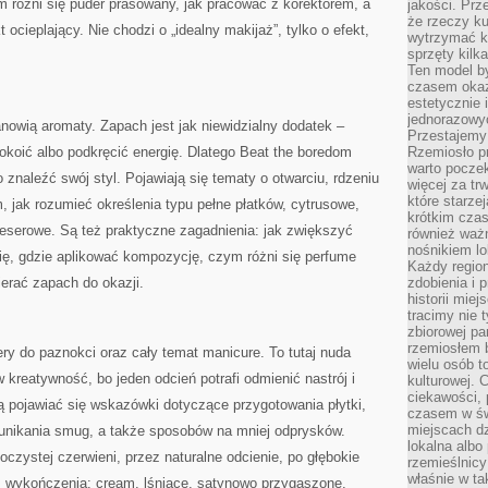
m różni się puder prasowany, jak pracować z korektorem, a
jakości. Prz
że rzeczy ku
 ocieplający. Nie chodzi o „idealny makijaż”, tylko o efekt,
wytrzymać ki
sprzęty kilk
Ten model by
czasem okaz
estetycznie 
jednorazowyc
anowią aromaty. Zapach jest jak niewidzialny dodatek –
Przestajemy 
pokoić albo podkręcić energię. Dlatego Beat the boredom
Rzemiosło p
warto poczek
o znaleźć swój styl. Pojawiają się tematy o otwarciu, rdzeniu
więcej za tr
które starzej
, jak rozumieć określenia typu pełne płatków, cytrusowe,
krótkim czas
 deserowe. Są też praktyczne zagadnienia: jak zwiększyć
również ważn
nośnikiem lok
ię, gdzie aplikować kompozycję, czym różni się perfume
Każdy region
ierać zapach do okazji.
zdobienia i 
historii miej
tracimy nie 
zbiorowej pa
rzemiosłem 
y do paznokci oraz cały temat manicure. To tutaj nuda
wielu osób t
 kreatywność, bo jeden odcień potrafi odmienić nastrój i
kulturowej.
ciekawości, 
 pojawiać się wskazówki dotyczące przygotowania płytki,
czasem w św
miejscach dz
 unikania smug, a także sposobów na mniej odprysków.
lokalna albo 
czystej czerwieni, przez naturalne odcienie, po głębokie
rzemieślnic
właśnie w ta
też wykończenia: cream, lśniące, satynowo przygaszone,