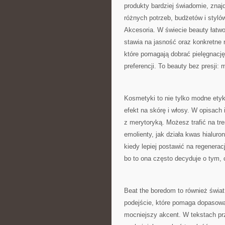
produkty bardziej świadomie, znajd
różnych potrzeb, budżetów i styló
Akcesoria. W świecie beauty łatwo
stawia na jasność oraz konkretne 
które pomagają dobrać pielęgnację 
preferencji. To beauty bez presji:
Kosmetyki to nie tylko modne etyk
efekt na skórę i włosy. W opisach 
z merytoryką. Możesz trafić na tre
emolienty, jak działa kwas hialuron
kiedy lepiej postawić na regenerac
bo to ona często decyduje o tym, 
Beat the boredom to również świa
podejście, które pomaga dopasowa
mocniejszy akcent. W tekstach prz