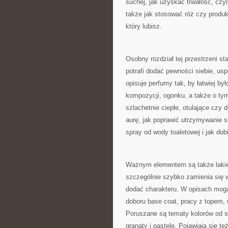
suchej, jak uzyskać trwałość, czy
także jak stosować róż czy produkt
który lubisz.
Osobny rozdział tej przestrzeni st
potrafi dodać pewności siebie, us
opisuje perfumy tak, by łatwiej był
kompozycji, ogonku, a także o tym
szlachetnie ciepłe, otulające czy
aurę, jak poprawić utrzymywanie s
spray od wody toaletowej i jak dob
Ważnym elementem są także lakier
szczególnie szybko zamienia się w
dodać charakteru. W opisach mogą
doboru base coat, pracy z topem,
Poruszane są tematy kolorów od so
granaty i pastele. Pojawiają się 