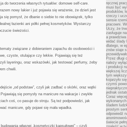
ręcznej prac
cja do tworzenia własnych rytuałów: domowe self-care.
musi być wy
em nowy lakier i już pojawia się wrażenie, że dzień jest
produktów, 
rzeczy i uc
ja się pomysł, że dbanie o siebie to nie obowiązek, tylko
sensie rzemi
dealnej łazienki ani półki pełnej kosmetyków. Wystarczy
pracowni. W
Uczy, że trw
oczucie świeżości.
zasługuje n
a prawdziwa 
widać ślady 
dlatego, w e
 tematy związane z dobieraniem zapachu do osobowości i
znów staje s
przewidywał
e, czyste, otulające czy lekkie. Pojawiają się też
Przez długi 
czyli layeringu, oraz wskazówki, jak testować perfumy, żeby
należy wyłąc
i produkcji n
em chwili.
większej lic
tym większy
kojarzyło si
czymś powol
ejście „od podstaw”, czyli jak zadbać o skórki, oraz wątki
niepraktycz
jednak ostat
. Pojawiają się pomysły na manicure na wakacje i zwykłe
Coraz więce
iach coś, co pasuje do stroju. Są też podpowiedzi, jak
wykonanych s
śladem ludzk
atować manicure, gdy pojawi się mała wpadka.
prostym sen
odpowiedź n
anonimowości
świecie peł
o budowania własnej „kosmetyczki kapsułowej” – czyli
znaleźć w t