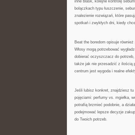
inne blask, kolejne kontrolę sebu
bolączkach typu łuszczenie, sebum
znalezienie rozwiązań, które pasuj
spotkań i zwykłych dni, kiedy chc
Beat the boredom opisuje również
Włosy mogą potrzebować wygładzen
dobierać oczyszczacz do potrzeb,
także jak nie przesadzić z ilością
centrum jest wygoda i realne efek
Jeśli lubisz konkret, znajdziesz t
pojęciami: perfumy vs. mgiełka, 
potrafią brzmieć podobnie, a dział
podejmować lepsze decyzje zakupo
do Twoich potrzeb.