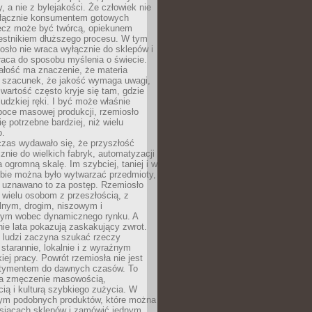
y, a nie z bylejakości. Że człowiek nie
łącznie konsumentem gotowych
lecz może być twórcą, opiekunem
zestnikiem dłuższego procesu. W tym
osło nie wraca wyłącznie do sklepów i
raca do sposobu myślenia o świecie.
ałość ma znaczenie, że materia
a szacunek, że jakość wymaga uwagi,
wartość często kryje się tam, gdzie
ludzkiej ręki. I być może właśnie
poce masowej produkcji, rzemiosło
ię potrzebne bardziej, niż wielu
o.
czas wydawało się, że przyszłość
znie do wielkich fabryk, automatyzacji
a ogromną skalę. Im szybciej, taniej i w
zbie można było wytwarzać przedmioty,
 uznawano to za postęp. Rzemiosło
ę wielu osobom z przeszłością, z
nym, drogim, niszowym i
nym wobec dynamicznego rynku. A
nie lata pokazują zaskakujący zwrot.
j ludzi zaczyna szukać rzeczy
tarannie, lokalnie i z wyraźnym
iej pracy. Powrót rzemiosła nie jest
tymentem do dawnych czasów. To
a zmęczenie masowością,
ą i kulturą szybkiego zużycia. W
nym podobnych produktów, które można
ysiącach sklepów i zamówić jednym