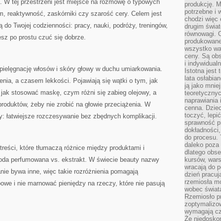
m. W tej przestrzeni jest miejsce na rozmowę o typowych
produkcję. 
potrzebne i 
, reaktywność, zaskórniki czy szarość cery. Celem jest
chodzi więc
ą do Twojej codzienności: pracy, nauki, podróży, treningów,
drugim świat
równowagi. 
esz po prostu czuć się dobrze.
produkowane
wszystko wa
ceny. Są obs
i indywidual
 pielęgnację włosów i skóry głowy w duchu umiarkowania.
Istotna jest
lata osłabia
ia, a czasem lekkości. Pojawiają się wątki o tym, jak
ją jako mniej
 jak stosować maskę, czym różni się zabieg olejowy, a
teoretyczny
naprawiania 
 produktów, żeby nie zrobić na głowie przeciążenia. W
cenna. Dziec
toczyć, lepi
ty: łatwiejsze rozczesywanie bez zbędnych komplikacji.
sprawność pr
dokładności,
do procesu. 
daleko poza
u treści, które tłumaczą różnice między produktami i
dlatego obse
woda perfumowana vs. ekstrakt. W świecie beauty nazwy
kursów, wars
wracają do 
anie bywa inne, więc takie rozróżnienia pomagają
dzień pracuj
rzemiosła mo
we i nie marnować pieniędzy na rzeczy, które nie pasują
wobec świata
Rzemiosło p
zoptymalizo
wymagają cza
Że niedoskon