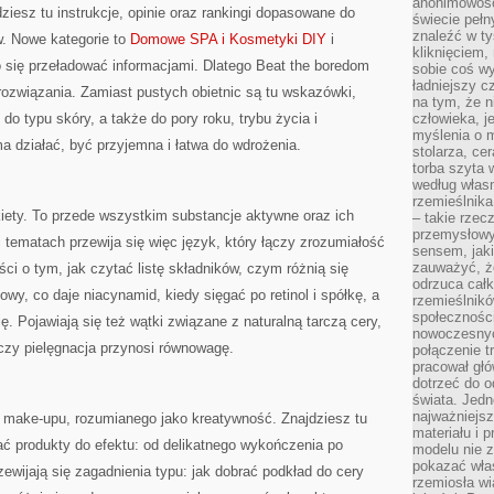
anonimowości
ziesz tu instrukcje, opinie oraz rankingi dopasowane do
świecie peł
znaleźć w t
w. Nowe kategorie to
Domowe SPA i Kosmetyki DIY
i
kliknięciem
 się przeładować informacjami. Dlatego Beat the boredom
sobie coś wy
ładniejszy c
rozwiązania. Zamiast pustych obietnic są tu wskazówki,
na tym, że n
do typu skóry, a także do pory roku, trybu życia i
człowieka, j
myślenia o m
 ma działać, być przyjemna i łatwa do wdrożenia.
stolarza, ce
torba szyta 
według własn
rzemieślnika
iety. To przede wszystkim substancje aktywne oraz ich
– takie rzec
przemysłowy
i tematach przewija się więc język, który łączy zrozumiałość
sensem, jaki
zauważyć, ż
ści o tym, jak czytać listę składników, czym różnią się
odrzuca cał
owy, co daje niacynamid, kiedy sięgać po retinol i spółkę, a
rzemieślnikó
społeczności
ję. Pojawiają się też wątki związane z naturalną tarczą cery,
nowoczesnyc
czy pielęgnacja przynosi równowagę.
połączenie t
pracował głó
dotrzeć do o
świata. Jedn
najważniejsz
t make-upu, rozumianego jako kreatywność. Znajdziesz tu
materiału i 
ć produkty do efektu: od delikatnego wykończenia po
modelu nie 
pokazać wła
ewijają się zagadnienia typu: jak dobrać podkład do cery
rzemiosła wi