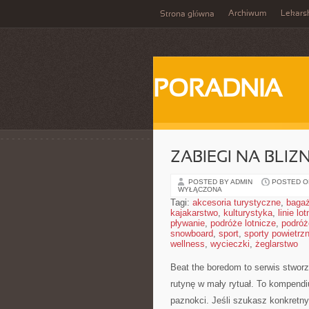
Archiwum
Lekars
Strona główna
PORADNIA
ZABIEGI NA BLIZ
POSTED BY ADMIN
POSTED ON
WYŁĄCZONA
Tagi:
akcesoria turystyczne
,
baga
kajakarstwo
,
kulturystyka
,
linie lo
pływanie
,
podróże lotnicze
,
podróż
snowboard
,
sport
,
sporty powietrz
wellness
,
wycieczki
,
żeglarstwo
Beat the boredom to serwis stworz
rutynę w mały rytuał. To kompend
paznokci. Jeśli szukasz konkretny