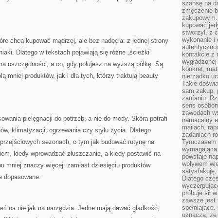
szansę na da
zmęczenie 
zakupowym. K
kupować jedy
stworzył, z 
wykonanie i 
tóre chcą kupować mądrzej, ale bez nadęcia: z jednej strony
autentycznoś
niaki. Dlatego w tekstach pojawiają się różne „ścieżki”
kontakcie z 
wygładzonej 
na oszczędności, a co, gdy polujesz na wyższą półkę. Są
konkret, mat
ą mniej produktów, jak i dla tych, którzy traktują beauty
nierzadko u
Takie doświa
sam zakup, p
zaufaniu. Rz
sens osobom,
zawodach ws
wania pielęgnacji do potrzeb, a nie do mody. Skóra potrafi
namacalny ef
mailach, rap
, klimatyzacji, ogrzewania czy stylu życia. Dlatego
zadaniach r
 w przejściowych sezonach, o tym jak budować rutynę na
Tymczasem pr
wymagająca,
niem, kiedy wprowadzać złuszczanie, a kiedy postawić na
powstaje nap
wpływem wied
ypu mniej znaczy więcej: zamiast dziesięciu produktów
satysfakcję, 
ze dopasowane.
Dlatego częś
wyczerpując
próbuje sił 
zawsze jest 
spełniające.
eć na nie jak na narzędzia. Jedne mają dawać gładkość,
oznacza, że