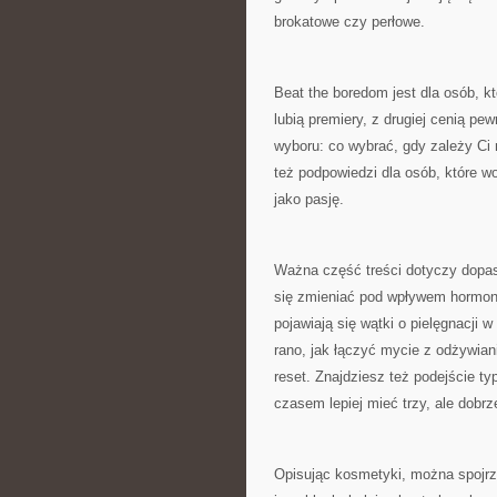
brokatowe czy perłowe.
Beat the boredom jest dla osób, k
lubią premiery, z drugiej cenią pew
wyboru: co wybrać, gdy zależy Ci 
też podpowiedzi dla osób, które wol
jako pasję.
Ważna część treści dotyczy dopaso
się zmieniać pod wpływem hormonów
pojawiają się wątki o pielęgnacji
rano, jak łączyć mycie z odżywia
reset. Znajdziesz też podejście t
czasem lepiej mieć trzy, ale dobr
Opisując kosmetyki, można spojrz