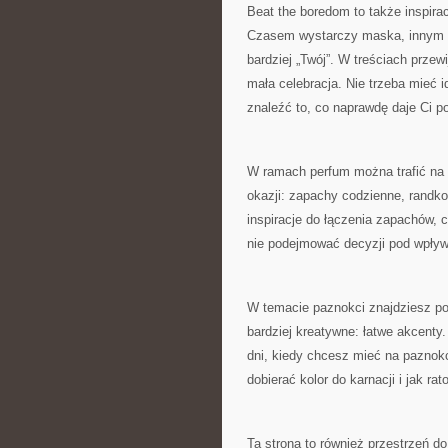
Beat the boredom to także inspira
Czasem wystarczy maska, innym raz
bardziej „Twój”. W treściach przewi
mała celebracja. Nie trzeba mieć i
znaleźć to, co naprawdę daje Ci p
W ramach perfum można trafić na
okazji: zapachy codzienne, randkow
inspiracje do łączenia zapachów, 
nie podejmować decyzji pod wpływ
W temacie paznokci znajdziesz pod
bardziej kreatywne: łatwe akcenty
dni, kiedy chcesz mieć na paznokc
dobierać kolor do karnacji i jak r
Ta strona to również przestrzeń d