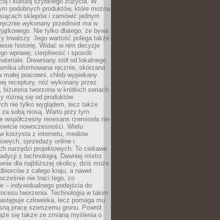
ą i kulturą szybkiego zużycia. W
nym podobnych produktów, które można
ysiącach sklepów i zamówić jednym
, ręcznie wykonany przedmiot ma w
jątkowego. Nie tylko dlatego, że bywa
zy trwalszy. Jego wartość polega także
iesie historię. Widać w nim decyzje
ego wprawę, cierpliwość i sposób
ateriale. Drewniany stół od lokalnego
ramika uformowana ręcznie, skórzana
w małej pracowni, chleb wypiekany
ej receptury, nóż wykonany przez
, biżuteria tworzona w krótkich seriach
zy różnią się od produktów
ch nie tylko wyglądem, lecz także
 za sobą niosą. Warto przy tym
e współczesny renesans rzemiosła nie
kowicie nowoczesności. Wielu
w korzysta z internetu, mediów
owych, sprzedaży online i
h narzędzi projektowych. To ciekawe
radycji z technologią. Dawniej mistrz
wnie dla najbliższej okolicy, dziś może
dbiorców z całego kraju, a nawet
ocześnie nie traci tego, co
e – indywidualnego podejścia do
procesu tworzenia. Technologia w takim
zastępuje człowieka, lecz pomaga mu
sną pracę szerszemu gronu. Powrót
ąże się także ze zmianą myślenia o