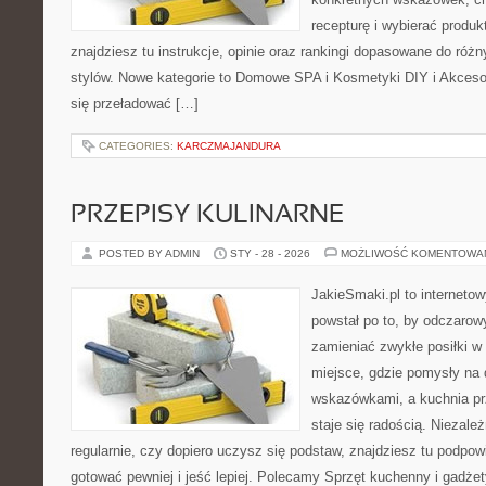
recepturę i wybierać produk
znajdziesz tu instrukcje, opinie oraz rankingi dopasowane do różn
stylów. Nowe kategorie to Domowe SPA i Kosmetyki DIY i Akcesor
się przeładować […]
CATEGORIES:
KARCZMAJANDURA
PRZEPISY KULINARNE
POSTED BY ADMIN
STY - 28 - 2026
MOŻLIWOŚĆ KOMENTOWA
JakieSmaki.pl to internetow
powstał po to, by odczaro
zamieniać zwykłe posiłki 
miejsce, gdzie pomysły na 
wskazówkami, a kuchnia pr
staje się radością. Niezale
regularnie, czy dopiero uczysz się podstaw, znajdziesz tu podpow
gotować pewniej i jeść lepiej. Polecamy Sprzęt kuchenny i gadże