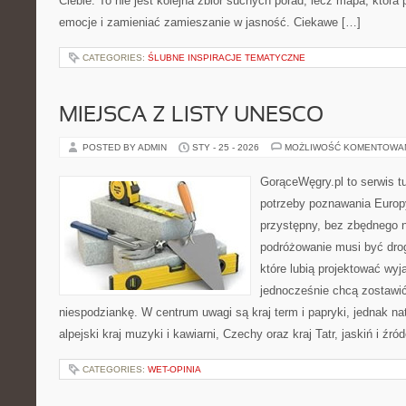
Ciebie. To nie jest kolejna zbiór suchych porad, lecz mapa, któ
emocje i zamieniać zamieszanie w jasność. Ciekawe […]
CATEGORIES:
ŚLUBNE INSPIRACJE TEMATYCZNE
MIEJSCA Z LISTY UNESCO
POSTED BY ADMIN
STY - 25 - 2026
MOŻLIWOŚĆ KOMENTOWA
GorąceWęgry.pl to serwis tu
potrzeby poznawania Euro
przystępny, bez zbędnego n
podróżowanie musi być drog
które lubią projektować wyj
jednocześnie chcą zostawić
niespodziankę. W centrum uwagi są kraj term i papryki, jednak natu
alpejski kraj muzyki i kawiarni, Czechy oraz kraj Tatr, jaskiń i źró
CATEGORIES:
WET-OPINIA