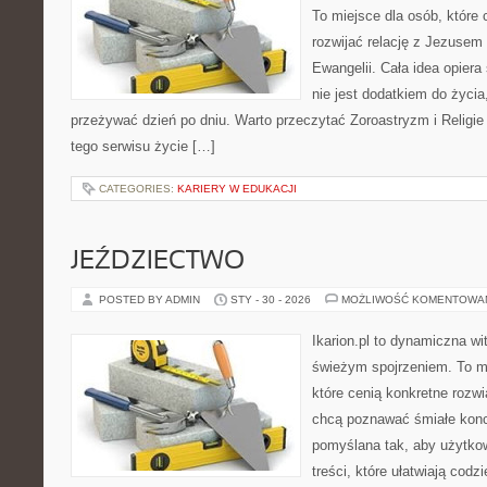
To miejsce dla osób, które 
rozwijać relację z Jezusem
Ewangelii. Cała idea opiera
nie jest dodatkiem do życia
przeżywać dzień po dniu. Warto przeczytać Zoroastryzm i Religi
tego serwisu życie […]
CATEGORIES:
KARIERY W EDUKACJI
JEŹDZIECTWO
POSTED BY ADMIN
STY - 30 - 2026
MOŻLIWOŚĆ KOMENTOWA
Ikarion.pl to dynamiczna wi
świeżym spojrzeniem. To m
które cenią konkretne rozwi
chcą poznawać śmiałe konc
pomyślana tak, aby użytkow
treści, które ułatwiają codz