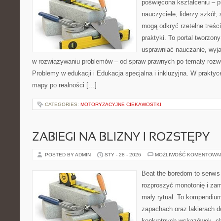
poświęcona kształceniu – p
nauczyciele, liderzy szkół,
mogą odkryć rzetelne treśc
praktyki. To portal tworzon
usprawniać nauczanie, wyj
w rozwiązywaniu problemów – od spraw prawnych po tematy rozwo
Problemy w edukacji i Edukacja specjalna i inkluzyjna. W praktyce
mapy po realności […]
CATEGORIES:
MOTORYZACYJNE CIEKAWOSTKI
ZABIEGI NA BLIZNY I ROZSTĘPY
POSTED BY ADMIN
STY - 28 - 2026
MOŻLIWOŚĆ KOMENTOWA
Beat the boredom to serwis
rozproszyć monotonię i zam
mały rytuał. To kompendium
zapachach oraz lakierach d
konkretnych wskazówek, ch