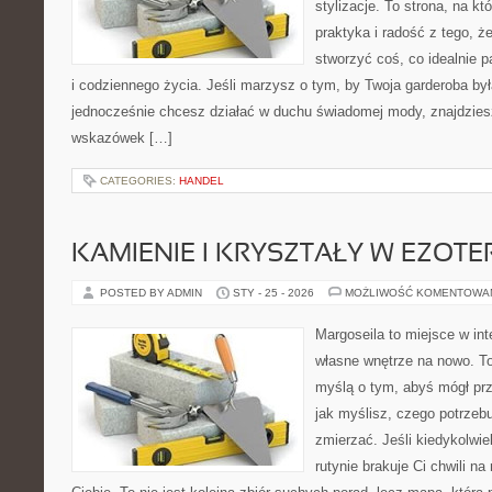
stylizacje. To strona, na kt
praktyka i radość z tego, 
stworzyć coś, co idealnie p
i codziennego życia. Jeśli marzysz o tym, by Twoja garderoba by
jednocześnie chcesz działać w duchu świadomej mody, znajdziesz
wskazówek […]
CATEGORIES:
HANDEL
KAMIENIE I KRYSZTAŁY W EZOTE
POSTED BY ADMIN
STY - 25 - 2026
MOŻLIWOŚĆ KOMENTOWA
Margoseila to miejsce w in
własne wnętrze na nowo. To
myślą o tym, abyś mógł prz
jak myślisz, czego potrzeb
zmierzać. Jeśli kiedykolwi
rutynie brakuje Ci chwili na 