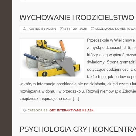
WYCHOWANIE I RODZICIELSTWO
POSTED BY ADMIN
STY - 29 - 2026
MOŻLIWOŚĆ KOMENTOWA
Przedszkole w Wielichowie t
z myślą o dzieciach 3–6, n
którzy chcą wspierać rozwó
świadomy. Strona gromadzi
dotyczące codzienności z d
także tego, jak budować poc
w którym informacje przekładają się na działania, dzięki czemu ł
rozwiązania w domu i w przedszkolu. Rozwój niemowląt o Zdrowie 
znajdziesz inspiracje na czas […]
CATEGORIES:
GRY INTERAKTYWNE KSIĄŻKI
PSYCHOLOGIA GRY I KONCENTR