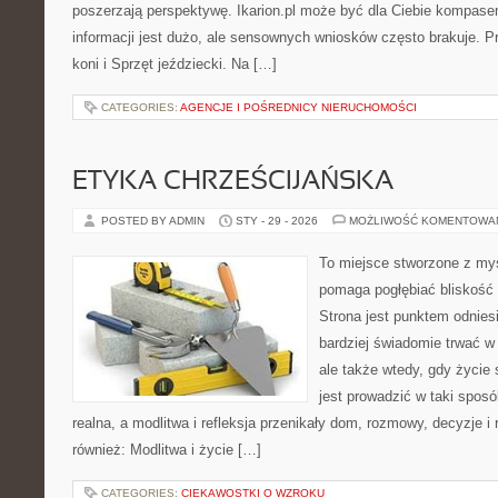
poszerzają perspektywę. Ikarion.pl może być dla Ciebie kompase
informacji jest dużo, ale sensownych wniosków często brakuje. P
koni i Sprzęt jeździecki. Na […]
CATEGORIES:
AGENCJE I POŚREDNICY NIERUCHOMOŚCI
ETYKA CHRZEŚCIJAŃSKA
POSTED BY ADMIN
STY - 29 - 2026
MOŻLIWOŚĆ KOMENTOWA
To miejsce stworzone z myś
pomaga pogłębiać bliskość
Strona jest punktem odniesi
bardziej świadomie trwać w 
ale także wtedy, gdy życie
jest prowadzić w taki spos
realna, a modlitwa i refleksja przenikały dom, rozmowy, decyzje i 
również: Modlitwa i życie […]
CATEGORIES:
CIEKAWOSTKI O WZROKU