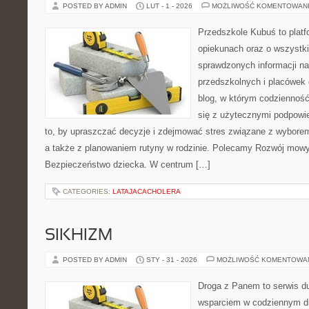
POSTED BY ADMIN
LUT - 1 - 2026
MOŻLIWOŚĆ KOMENTOWAN
Przedszkole Kubuś to plat
opiekunach oraz o wszystki
sprawdzonych informacji n
przedszkolnych i placówek 
blog, w którym codzienność
się z użytecznymi podpowie
to, by upraszczać decyzje i zdejmować stres związane z wyborem
a także z planowaniem rutyny w rodzinie. Polecamy Rozwój mowy
Bezpieczeństwo dziecka. W centrum […]
CATEGORIES:
LATAJACACHOLERA
SIKHIZM
POSTED BY ADMIN
STY - 31 - 2026
MOŻLIWOŚĆ KOMENTOWA
Droga z Panem to serwis d
wsparciem w codziennym dn