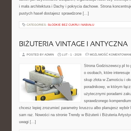
i mała architektura i Dachy i pokrycia dachowe. Strona koncentruj
pustych haseł dostajesz sprawdzone […]
CATEGORIES:
SŁODKIE BEZ CUKRU I NABIAŁU
BIŻUTERIA VINTAGE I ANTYCZNA
POSTED BY ADMIN
LUT - 1 - 2026
MOŻLIWOŚĆ KOMENTOWAN
Strona Godziszewscy.pl to 
o osobach, które interesuje
skup złota w Zamościu i ok
poradnikowy, w którym łączą
użytecznymi poradami zaku
sprawdzonego kompendium p
chcesz lepiej zrozumieć parametry kruszcu albo planujesz wybór bi
sam raz. Nowości na stronie Trendy w Biżuterii i Biżuteria Artys
uwagi […]