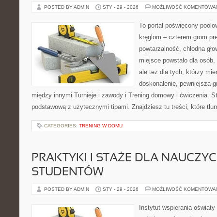
POSTED BY ADMIN
STY - 29 - 2026
MOŻLIWOŚĆ KOMENTOWA
To portal poświęcony poolow
kręglom – czterem grom prec
powtarzalność, chłodna gło
miejsce powstało dla osób, 
ale też dla tych, którzy mi
doskonalenie, pewniejszą gr
między innymi Turnieje i zawody i Trening domowy i ćwiczenia. S
podstawową z użytecznymi tipami. Znajdziesz tu treści, które tł
CATEGORIES:
TRENING W DOMU
PRAKTYKI I STAŻE DLA NAUCZYCIE
STUDENTÓW
POSTED BY ADMIN
STY - 29 - 2026
MOŻLIWOŚĆ KOMENTOWA
Instytut wspierania oświaty