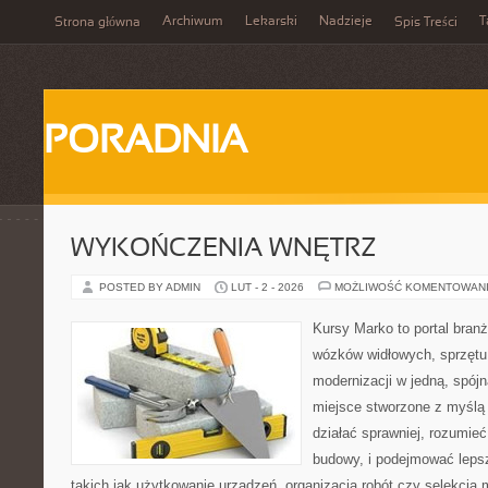
Archiwum
Lekarski
Nadzieje
T
Strona główna
Spis Treści
PORADNIA
WYKOŃCZENIA WNĘTRZ
POSTED BY ADMIN
LUT - 2 - 2026
MOŻLIWOŚĆ KOMENTOWAN
Kursy Marko to portal branż
wózków widłowych, sprzętu
modernizacji w jedną, spójn
miejsce stworzone z myślą 
działać sprawniej, rozumieć
budowy, i podejmować leps
takich jak użytkowanie urządzeń, organizacja robót czy selekcja