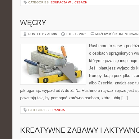
CATEGORIES:
EDUKACJA W LICZBACH
WĘGRY
POSTED BY ADMIN
LUT - 1 - 2026
MOŻLIWOŚĆ KOMENTOWAN
Rushmore to serwis podróżn
o osobach spragnionych wra
którym łączą się inspiracj
Jeśli planujesz wyjazd do 
Europy, kraju porządku i za
albo Czechia, znajdziesz t
jak ogarnąć wyjazd od A do Z. Na Rushmore najważniejsze jest s
powstają tak, by pomagać zarówno osobom, które lubią […]
CATEGORIES:
FRANCJA
KREATYWNE ZABAWY I AKTYWN