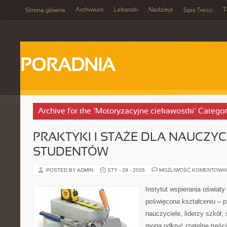
Archiwum
Lekarski
Nadzieje
T
Strona główna
Spis Treści
PORADNIA
Archive for the ‘Motoryzacyjne ciekawostki’ Catego
PRAKTYKI I STAŻE DLA NAUCZYCIE
STUDENTÓW
POSTED BY ADMIN
STY - 29 - 2026
MOŻLIWOŚĆ KOMENTOWA
Instytut wspierania oświaty
poświęcona kształceniu – p
nauczyciele, liderzy szkół,
mogą odkryć rzetelne treśc