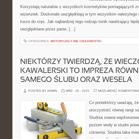
Korzystają naturalnie z wszystkich kosmetyków pomagających zn
wizerunek. Doskonale uwzględniają w tym wszystkim należytego r
tusze do rzęs. Jak najbardziej tego rodzaju tonik nawilżający bę
uwzględniane przez panie, […]
CATEGORIES:
MOTORYZACYJNE CIEKAWOSTKI
NIEKTÓRZY TWIERDZĄ, ŻE WIEC
KAWALERSKI TO IMPREZA RÓWNE
SAMEGO ŚLUBU ORAZ WESELA
POSTED BY ADMIN
WRZ - 20 - 2025
MOŻLIWOŚĆ KOMENTOWA
Co poniektórzy uważają, że
uroczystość równej rangi s
Studnia zwana wąskorurową,
poziom wody w studni powi
ciśnienia. Studnia taka mieś