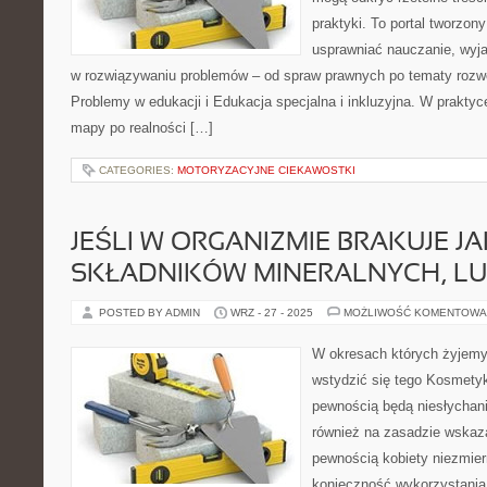
praktyki. To portal tworzon
usprawniać nauczanie, wyj
w rozwiązywaniu problemów – od spraw prawnych po tematy rozwo
Problemy w edukacji i Edukacja specjalna i inkluzyjna. W praktyce
mapy po realności […]
CATEGORIES:
MOTORYZACYJNE CIEKAWOSTKI
JEŚLI W ORGANIZMIE BRAKUJE JA
SKŁADNIKÓW MINERALNYCH, LU
POSTED BY ADMIN
WRZ - 27 - 2025
MOŻLIWOŚĆ KOMENTOWA
W okresach których żyjemy
wstydzić się tego Kosmetyk
pewnością będą niesłychan
również na zasadzie wskaz
pewnością kobiety niezmier
konieczność wykorzystani