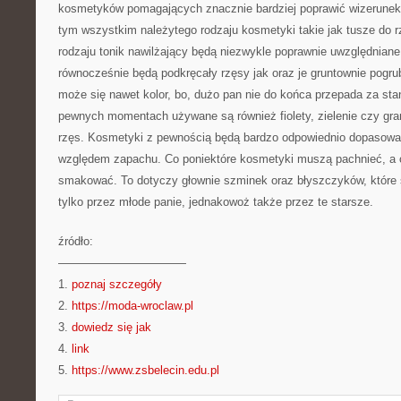
kosmetyków pomagających znacznie bardziej poprawić wizerunek
tym wszystkim należytego rodzaju kosmetyki takie jak tusze do rz
rodzaju tonik nawilżający będą niezwykle poprawnie uwzględniane 
równocześnie będą podkręcały rzęsy jak oraz je gruntownie pogru
może się nawet kolor, bo, dużo pan nie do końca przepada za st
pewnych momentach używane są również fiolety, zielenie czy grana
rzęs. Kosmetyki z pewnością będą bardzo odpowiednio dopasowa
względem zapachu. Co poniektóre kosmetyki muszą pachnieć, a c
smakować. To dotyczy głownie szminek oraz błyszczyków, które 
tylko przez młode panie, jednakowoż także przez te starsze.
źródło:
———————————
1.
poznaj szczegóły
2.
https://moda-wroclaw.pl
3.
dowiedz się jak
4.
link
5.
https://www.zsbelecin.edu.pl