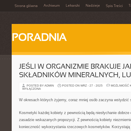
Archiwum
Lekarski
Nadzieje
T
Strona główna
Spis Treści
PORADNIA
JEŚLI W ORGANIZMIE BRAKUJE JA
SKŁADNIKÓW MINERALNYCH, LU
POSTED BY ADMIN
POSTED ON WRZ - 27 - 2025
MOŻLIWOŚĆ 
WYŁĄCZONA
W okresach których żyjemy, coraz mniej osób zaczyna wstydzić s
Kosmetyki każdej kobiety z pewnością będą niesłychanie dobrze
zasadzie wskazanych propozycji. Z pewnością kobiety niezmierni
konieczność wykorzystania rzeczowych kosmetyków. Korzystają n