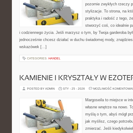
pozornie zwykłych rzeczy 
stylizacje. To strona, na kt
praktyka i radość z tego, 
stworzyć coś, co idealnie p
i codziennego życia. Jeśli marzysz o tym, by Twoja garderoba by
jednocześnie chcesz działać w duchu świadomej mody, znajdziesz
wskazówek […]
CATEGORIES:
HANDEL
KAMIENIE I KRYSZTAŁY W EZOTE
POSTED BY ADMIN
STY - 25 - 2026
MOŻLIWOŚĆ KOMENTOWA
Margoseila to miejsce w in
własne wnętrze na nowo. To
myślą o tym, abyś mógł prz
jak myślisz, czego potrzeb
zmierzać. Jeśli kiedykolwi