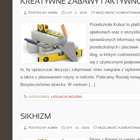
KREATYWNE ZABAWY I AKTYWN
POSTED BY ADMIN
LUT - 1 - 2026
MOŻLIWOŚĆ KOMENTOWAN
Przedszkole Kubuś to plat
opiekunach oraz o wszystki
sprawdzonych informacji n
przedszkolnych i placówek 
blog, w którym codzienność
się z użytecznymi podpowie
to, by upraszczać decyzje i zdejmować stres związane z wyborem
a także z planowaniem rutyny w rodzinie. Polecamy Rozwój mowy
Bezpieczeństwo dziecka. W centrum […]
CATEGORIES:
LATAJACACHOLERA
SIKHIZM
POSTED BY ADMIN
STY - 31 - 2026
MOŻLIWOŚĆ KOMENTOWA
Droga z Panem to serwis d