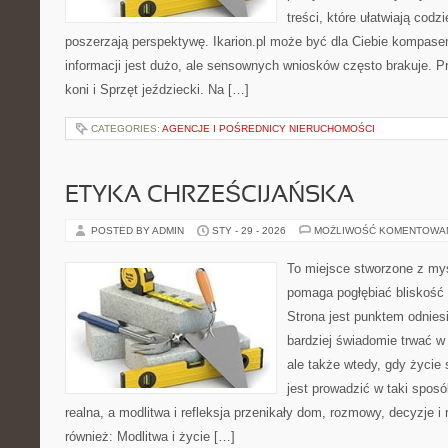
treści, które ułatwiają codz
poszerzają perspektywę. Ikarion.pl może być dla Ciebie kompase
informacji jest dużo, ale sensownych wniosków często brakuje. P
koni i Sprzęt jeździecki. Na […]
CATEGORIES:
AGENCJE I POŚREDNICY NIERUCHOMOŚCI
ETYKA CHRZEŚCIJAŃSKA
POSTED BY ADMIN
STY - 29 - 2026
MOŻLIWOŚĆ KOMENTOWA
To miejsce stworzone z myś
pomaga pogłębiać bliskość
Strona jest punktem odniesi
bardziej świadomie trwać w 
ale także wtedy, gdy życie
jest prowadzić w taki spos
realna, a modlitwa i refleksja przenikały dom, rozmowy, decyzje i 
również: Modlitwa i życie […]