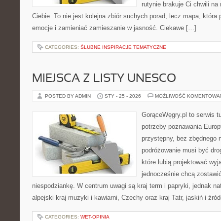
rutynie brakuje Ci chwili na 
Ciebie. To nie jest kolejna zbiór suchych porad, lecz mapa, któ
emocje i zamieniać zamieszanie w jasność. Ciekawe […]
CATEGORIES:
ŚLUBNE INSPIRACJE TEMATYCZNE
MIEJSCA Z LISTY UNESCO
POSTED BY ADMIN
STY - 25 - 2026
MOŻLIWOŚĆ KOMENTOWA
GorąceWęgry.pl to serwis tu
potrzeby poznawania Euro
przystępny, bez zbędnego n
podróżowanie musi być drog
które lubią projektować wyj
jednocześnie chcą zostawić
niespodziankę. W centrum uwagi są kraj term i papryki, jednak natu
alpejski kraj muzyki i kawiarni, Czechy oraz kraj Tatr, jaskiń i źró
CATEGORIES:
WET-OPINIA