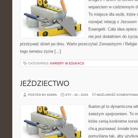
wsparciem w codziennym dn
To miejsce dla osób, które 
rozwijać relację z Jezusem
Ewangelii. Cała idea opiera
nie jest dodatkiem do życia
przeżywać dzień po dniu. Warto przeczytać Zoroastryzm i Religi
tego serwisu życie […]
CATEGORIES:
KARIERY W EDUKACJI
JEŹDZIECTWO
POSTED BY ADMIN
STY - 30 - 2026
MOŻLIWOŚĆ KOMENTOWA
Ikarion.pl to dynamiczna wi
świeżym spojrzeniem. To m
które cenią konkretne rozwi
chcą poznawać śmiałe konc
pomyślana tak, aby użytkow