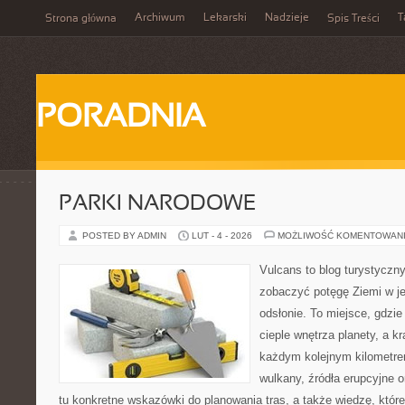
Archiwum
Lekarski
Nadzieje
T
Strona główna
Spis Treści
PORADNIA
PARKI NARODOWE
POSTED BY ADMIN
LUT - 4 - 2026
MOŻLIWOŚĆ KOMENTOWAN
Vulcans to blog turystyczny
zobaczyć potęgę Ziemi w jej
odsłonie. To miejsce, gdzie 
cieple wnętrza planety, a kr
każdym kolejnym kilometrem
wulkany, źródła erupcyjne 
tu konkretne wskazówki do planowania tras, a także wiedzę, któ