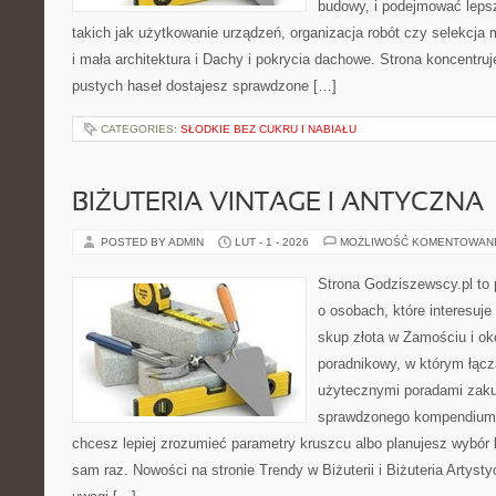
budowy, i podejmować leps
takich jak użytkowanie urządzeń, organizacja robót czy selekcja
i mała architektura i Dachy i pokrycia dachowe. Strona koncentruj
pustych haseł dostajesz sprawdzone […]
CATEGORIES:
SŁODKIE BEZ CUKRU I NABIAŁU
BIŻUTERIA VINTAGE I ANTYCZNA
POSTED BY ADMIN
LUT - 1 - 2026
MOŻLIWOŚĆ KOMENTOWAN
Strona Godziszewscy.pl to 
o osobach, które interesuje
skup złota w Zamościu i ok
poradnikowy, w którym łączą
użytecznymi poradami zaku
sprawdzonego kompendium p
chcesz lepiej zrozumieć parametry kruszcu albo planujesz wybór bi
sam raz. Nowości na stronie Trendy w Biżuterii i Biżuteria Artys