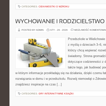
CATEGORIES:
CIEKAWOSTKI O WZROKU
WYCHOWANIE I RODZICIELSTWO
POSTED BY ADMIN
STY - 29 - 2026
MOŻLIWOŚĆ KOMENTOWA
Przedszkole w Wielichowie t
z myślą o dzieciach 3–6, n
którzy chcą wspierać rozwó
świadomy. Strona gromadzi
dotyczące codzienności z d
także tego, jak budować poc
w którym informacje przekładają się na działania, dzięki czemu ł
rozwiązania w domu i w przedszkolu. Rozwój niemowląt o Zdrowie 
znajdziesz inspiracje na czas […]
CATEGORIES:
GRY INTERAKTYWNE KSIĄŻKI