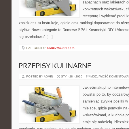
zapachach oraz lakierach d
konkretnych wskazówek, ch
recepturę i wybierać produk
znajdziesz tu instrukcje, opinie oraz rankingi dopasowane do różn
stylów. Nowe kategorie to Domowe SPA i Kosmetyki DIY i Akcesor
się przeładować […]
CATEGORIES:
KARCZMAJANDURA
PRZEPISY KULINARNE
POSTED BY ADMIN
STY - 28 - 2026
MOŻLIWOŚĆ KOMENTOWA
JakieSmaki.pl to internetow
powstał po to, by odczaro
zamieniać zwykłe posiłki 
miejsce, gdzie pomysły na 
wskazówkami, a kuchnia pr
staje się radością. Niezale
regularnie, czy dopiero uczysz się podstaw, znajdziesz tu podpow