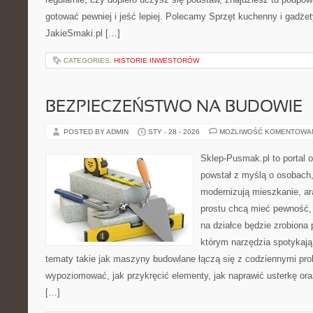
gotować pewniej i jeść lepiej. Polecamy Sprzęt kuchenny i gadże
JakieSmaki.pl […]
CATEGORIES:
HISTORIE INWESTORÓW
BEZPIECZEŃSTWO NA BUDOWIE
POSTED BY ADMIN
STY - 28 - 2026
MOŻLIWOŚĆ KOMENTOWA
Sklep-Pusmak.pl to portal o
powstał z myślą o osobach,
modernizują mieszkanie, ar
prostu chcą mieć pewność,
na działce będzie zrobiona 
którym narzędzia spotykają
tematy takie jak maszyny budowlane łączą się z codziennymi pro
wypoziomować, jak przykręcić elementy, jak naprawić usterkę or
[…]