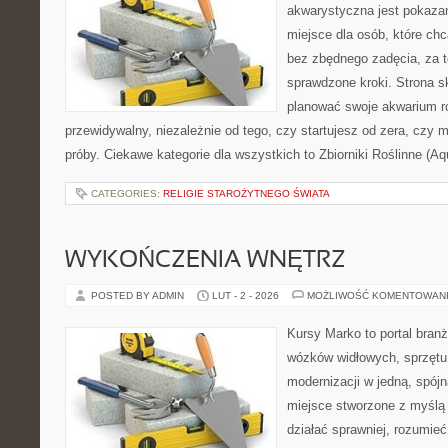
akwarystyczna jest pokazan
miejsce dla osób, które ch
bez zbędnego zadęcia, za t
sprawdzone kroki. Strona s
planować swoje akwarium r
przewidywalny, niezależnie od tego, czy startujesz od zera, czy 
próby. Ciekawe kategorie dla wszystkich to Zbiorniki Roślinne (Aq
CATEGORIES:
RELIGIE STAROŻYTNEGO ŚWIATA
WYKOŃCZENIA WNĘTRZ
POSTED BY ADMIN
LUT - 2 - 2026
MOŻLIWOŚĆ KOMENTOWAN
Kursy Marko to portal branż
wózków widłowych, sprzętu
modernizacji w jedną, spójn
miejsce stworzone z myślą 
działać sprawniej, rozumieć