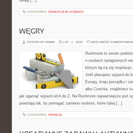
uwagi […]
CATEGORIES:
EDUKACJA W LICZBACH
WĘGRY
POSTED BY ADMIN
LUT - 1 - 2026
MOŻLIWOŚĆ KOMENTOWAN
Rushmore to serwis podróżn
o osobach spragnionych wra
którym łączą się inspiracj
Jeśli planujesz wyjazd do 
Europy, kraju porządku i za
albo Czechia, znajdziesz t
jak ogarnąć wyjazd od A do Z. Na Rushmore najważniejsze jest s
powstają tak, by pomagać zarówno osobom, które lubią […]
CATEGORIES:
FRANCJA