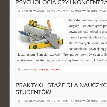
PSYCHOLOGIA GRY I KONCENTR
POSTED BY ADMIN
STY - 29 - 2026
MOŻLIWOŚĆ KOMENTOWA
To portal poświęcony poolow
kręglom – czterem grom prec
powtarzalność, chłodna gło
miejsce powstało dla osób, 
ale też dla tych, którzy mi
doskonalenie, pewniejszą gr
między innymi Turnieje i zawody i Trening domowy i ćwiczenia. S
podstawową z użytecznymi tipami. Znajdziesz tu treści, które tł
CATEGORIES:
TRENING W DOMU
PRAKTYKI I STAŻE DLA NAUCZYCIE
STUDENTÓW
POSTED BY ADMIN
STY - 29 - 2026
MOŻLIWOŚĆ KOMENTOWA