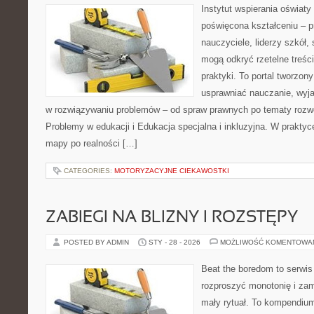
Instytut wspierania oświaty
poświęcona kształceniu – p
nauczyciele, liderzy szkół,
mogą odkryć rzetelne treśc
praktyki. To portal tworzon
usprawniać nauczanie, wyj
w rozwiązywaniu problemów – od spraw prawnych po tematy rozwo
Problemy w edukacji i Edukacja specjalna i inkluzyjna. W praktyce
mapy po realności […]
CATEGORIES:
MOTORYZACYJNE CIEKAWOSTKI
ZABIEGI NA BLIZNY I ROZSTĘPY
POSTED BY ADMIN
STY - 28 - 2026
MOŻLIWOŚĆ KOMENTOWA
Beat the boredom to serwis
rozproszyć monotonię i zam
mały rytuał. To kompendium