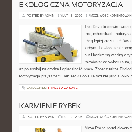
EKOLOGICZNA MOTORYZACJA
POSTED BY ADMIN
LUT - 3 - 2026
MOŻLIWOŚĆ KOMENTOWAN
Taxi Drive to serwis tworz
taxi, miłośnikach motoryzac
chcą lepiej zrozumieć świa
którym doświadczenie spot
aut i konkretną wiedzą o t
taksówka: od wyboru auta, 
aż po spokój na drodze i opłacalność pracy. Zobacz także Ekolog
Motoryzacja przyszłości. Ten serwis opisuje taxi nie jako zwykły 
CATEGORIES:
FITNESS A ZDROWIE
KARMIENIE RYBEK
POSTED BY ADMIN
LUT - 2 - 2026
MOŻLIWOŚĆ KOMENTOWAN
Akwa-Pro to portal akwarys