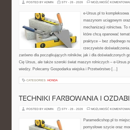
POSTED BY ADMIN
STY - 26 - 2026
MOŻLIWOŚĆ KOMENTOWA
e-Ursus.pl to kompleksowa
maszynom uciągowym oraz 
mechanizacji rolnictwa. To 
które chcą opanować temat
praktyce – bez zbędnego na
rzeczywiste doświadczenia.
zarówno dla początkujących rolników, jak i dla doświadczonych go
Cię Ursus, ale także szeroki świat maszyn rolniczych – e-Ursus
wiedzy. Polecamy Gospodarka wiejska i Przetwórstwo […]
CATEGORIES:
HONDA
TECHNIKI FARBOWANIA I OZDAB
POSTED BY ADMIN
STY - 26 - 2026
MOŻLIWOŚĆ KOMENTOWA
Paramedicshop.pl to miejsc
pomysłowe szycie oraz mod