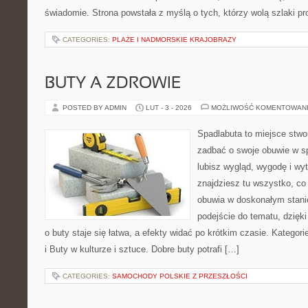
świadomie. Strona powstała z myślą o tych, którzy wolą szlaki p
CATEGORIES:
PLAŻE I NADMORSKIE KRAJOBRAZY
BUTY A ZDROWIE
POSTED BY ADMIN
LUT - 3 - 2026
MOŻLIWOŚĆ KOMENTOWAN
Spadlabuta to miejsce stwo
zadbać o swoje obuwie w sp
lubisz wygląd, wygodę i wy
znajdziesz tu wszystko, co 
obuwia w doskonałym stan
podejście do tematu, dzięk
o buty staje się łatwa, a efekty widać po krótkim czasie. Kategorie
i Buty w kulturze i sztuce. Dobre buty potrafi […]
CATEGORIES:
SAMOCHODY POLSKIE Z PRZESZŁOŚCI