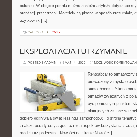
balansu. W obrębie portalu można znaleźć artykuły dotyczące styl
aranżacji przestrzeni. Materiały są pisane w sposób zrozumiały, 
użytkownik […]
CATEGORIES:
LOVSY
EKSPLOATACJA I UTRZYMANIE
POSTED BY ADMIN
MAJ - 4 - 2026
MOŻLIWOŚĆ KOMENTOWAN
Rentdabcar to tematyczny s
prowadzony z myślą o osoba
samochodami. Strona porzą
tematów związanych z poj
być pomocnym punktem sta
planujących zmianę samocho
dopiero odkrywają świat leasingu samochodów. To strona tematy
znaleźć porady dotyczące różnych aspektów korzystania z auta,
modelu aż po leasing. Nowości na stronie Nowości […]