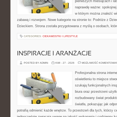
pierwszych miesiącach i lat
naprawdę ważne: spokojnej o
w którym można znaleźć wi
zabawą i rozwojem. Nowe kategorie na stronie to: Podróże z Dzie
Dzieckiem. Strona została przygotowana z myślą o osobach, któ
CATEGORIES:
CIEKAWOSTKI I LIFESTYLE
INSPIRACJE I ARANŻACJE
POSTED BY ADMIN
KWI - 27 - 2026
MOŻLIWOŚĆ KOMENTOWA
Profesjonalna strona inter
oświetleniu to miejsce stwo
szukają funkcjonalnych ins
biura oraz przestrzeni użyt
rozbudowany świat produkt
światła, pokazując jak odp
potrafią odmienić każde wnętrze. To przestrzeń dla tych, którzy c
jednocześnie zwracają uwagę na jakość wykonania i codzienny k