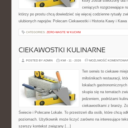
który został stworzony dla
ceniących rozgrzewające na
którzy po prostu chcą dowiedzieć się więcej codzienne rytuały 
ulubionych napojów. Polecam Ciekawostki i Historia Kawy i Kawa 
CATEGORIES:
ZERO-WASTE W KUCHNI
CIEKAWOSTKI KULINARNE
POSTED BY ADMIN
KWI - 11 - 2026
MOŻLIWOŚĆ KOMENTOWA
Ten serwis to ciekawe miej
miłośnikach restauracji, któ
lokalach gastronomicznych 
skupia się na tematach zwi
jedzeniem, podróżami kulina
ciekawostkami z branży. Zo
Świecie i Polecane Lokale. To przestrzeń dla osób, które chcą o
poziomach. Użytkownik może liczyć zarówno na interesujące tekst
szerszy kontekst związany […]