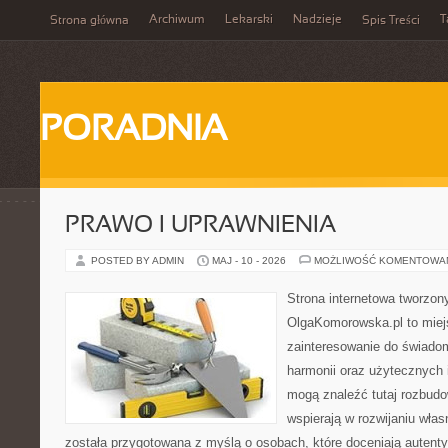
Archiwum
Lekarski
Nadzieje
T
Strona główna
Spis Treści
PORADNIA
PRAWO I UPRAWNIENIA
POSTED BY ADMIN
MAJ - 10 - 2026
MOŻLIWOŚĆ KOMENTOWA
Strona internetowa tworzon
OlgaKomorowska.pl to miejs
zainteresowanie do świadom
harmonii oraz użytecznych 
mogą znaleźć tutaj rozbudo
wspierają w rozwijaniu wła
została przygotowana z myślą o osobach, które doceniają autenty