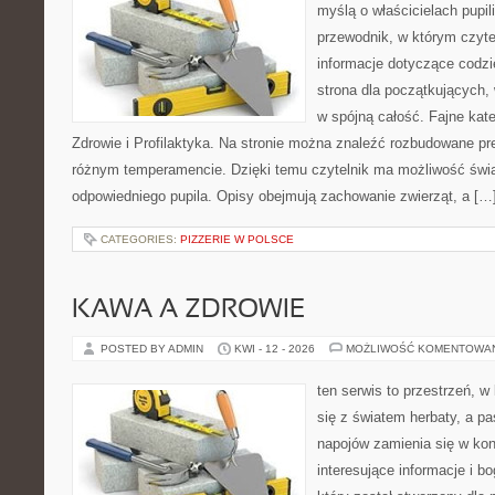
myślą o właścicielach pupi
przewodnik, w którym czyte
informacje dotyczące codzi
strona dla początkujących, 
w spójną całość. Fajne kate
Zdrowie i Profilaktyka. Na stronie można znaleźć rozbudowane pr
różnym temperamencie. Dzięki temu czytelnik ma możliwość św
odpowiedniego pupila. Opisy obejmują zachowanie zwierząt, a […
CATEGORIES:
PIZZERIE W POLSCE
KAWA A ZDROWIE
POSTED BY ADMIN
KWI - 12 - 2026
MOŻLIWOŚĆ KOMENTOWA
ten serwis to przestrzeń, w
się z światem herbaty, a p
napojów zamienia się w konk
interesujące informacje i bo