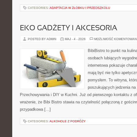
CATEGORIES:
ADAPTACJA W ŻŁOBKU I PRZEDSZKOLU
EKO GADŻETY I AKCESORIA
POSTED BY ADMIN
MAJ - 4 - 2026
MOŻLIWOŚĆ KOMENTOWAN
BibiBistro to punkt na kulin
osobach lubiących wygodne
internetowa pokazuje charak
mają być nie tylko apetyczn
pomysłem. To witryna, któr
poszukujących jedzenia na 
Przechowywania i DIY w Kuchni. Już od pierwszego kontaktu z o
wrażenie, że Bibi Bistro stawia na czytelność połączoną z gościnn
przypadkowa […]
CATEGORIES:
ALKOHOLE Z PODRÓŻY