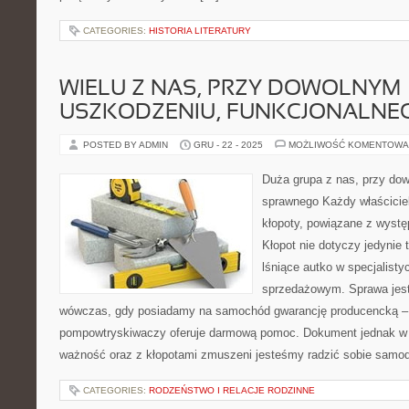
CATEGORIES:
HISTORIA LITERATURY
WIELU Z NAS, PRZY DOWOLNYM
USZKODZENIU, FUNKCJONALNE
POSTED BY ADMIN
GRU - 22 - 2025
MOŻLIWOŚĆ KOMENTOWA
Duża grupa z nas, przy do
sprawnego Każdy właścicie
kłopoty, powiązane z wystę
Kłopot nie dotyczy jedynie t
lśniące autko w specjalist
sprzedażowym. Sprawa jest 
wówczas, gdy posiadamy na samochód gwarancję producencką 
pompowtryskiwaczy oferuje darmową pomoc. Dokument jednak w o
ważność oraz z kłopotami zmuszeni jesteśmy radzić sobie samod
CATEGORIES:
RODZEŃSTWO I RELACJE RODZINNE