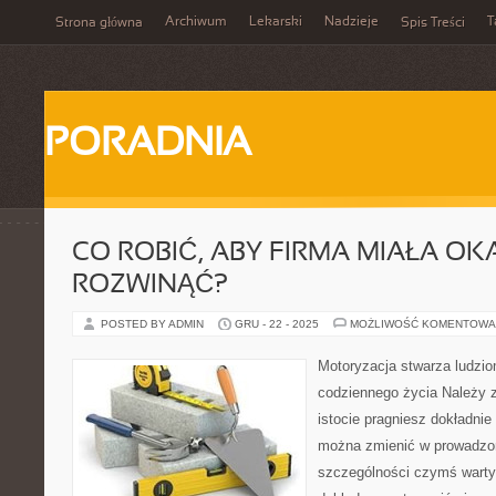
Archiwum
Lekarski
Nadzieje
T
Strona główna
Spis Treści
PORADNIA
CO ROBIĆ, ABY FIRMA MIAŁA OKA
ROZWINĄĆ?
POSTED BY ADMIN
GRU - 22 - 2025
MOŻLIWOŚĆ KOMENTOWA
Motoryzacja stwarza ludzi
codziennego życia Należy z
istocie pragniesz dokładnie
można zmienić w prowadzone
szczególności czymś wartym