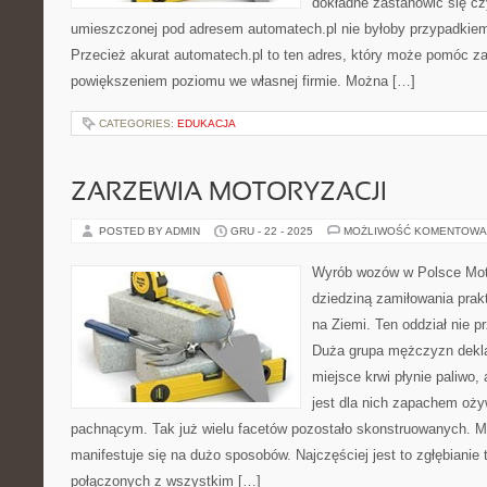
dokładne zastanowić się cz
umieszczonej pod adresem automatech.pl nie byłoby przypadkie
Przecież akurat automatech.pl to ten adres, który może pomóc 
powiększeniem poziomu we własnej firmie. Można […]
CATEGORIES:
EDUKACJA
ZARZEWIA MOTORYZACJI
POSTED BY ADMIN
GRU - 22 - 2025
MOŻLIWOŚĆ KOMENTOWA
Wyrób wozów w Polsce Mot
dziedziną zamiłowania pra
na Ziemi. Ten oddział nie 
Duża grupa mężczyzn deklar
miejsce krwi płynie paliwo,
jest dla nich zapachem oży
pachnącym. Tak już wielu facetów pozostało skonstruowanych. Mi
manifestuje się na dużo sposobów. Najczęściej jest to zgłębianie 
połączonych z wszystkim […]