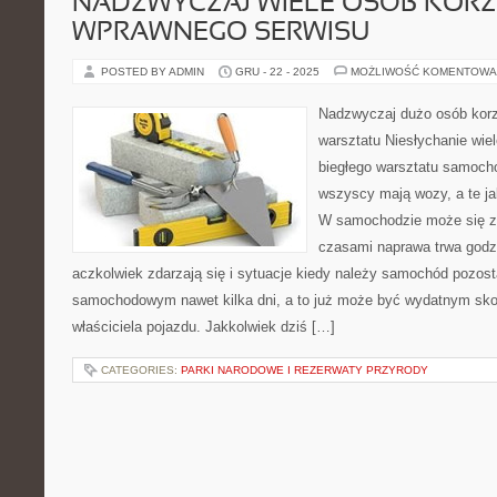
NADZWYCZAJ WIELE OSÓB KORZ
WPRAWNEGO SERWISU
POSTED BY ADMIN
GRU - 22 - 2025
MOŻLIWOŚĆ KOMENTOWA
Nadzwyczaj dużo osób korz
warsztatu Niesłychanie wie
biegłego warsztatu samoch
wszyscy mają wozy, a te ja
W samochodzie może się z
czasami naprawa trwa godzi
aczkolwiek zdarzają się i sytuacje kiedy należy samochód pozos
samochodowym nawet kilka dni, a to już może być wydatnym sk
właściciela pojazdu. Jakkolwiek dziś […]
CATEGORIES:
PARKI NARODOWE I REZERWATY PRZYRODY