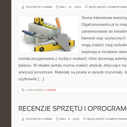
POSTED BY ADMIN
MAJ - 10 - 2026
MOŻLIWOŚĆ KOMENTOWA
Strona internetowa tworzon
OlgaKomorowska.pl to miejs
zainteresowanie do świadom
harmonii oraz użytecznych 
mogą znaleźć tutaj rozbudo
wspierają w rozwijaniu wła
została przygotowana z myślą o osobach, które doceniają autenty
balansu. W obrębie portalu można znaleźć artykuły dotyczące styl
aranżacji przestrzeni. Materiały są pisane w sposób zrozumiały, 
użytkownik […]
CATEGORIES:
LOVSY
RECENZJE SPRZĘTU I OPROGRA
POSTED BY ADMIN
MAJ - 8 - 2026
MOŻLIWOŚĆ KOMENTOWAN