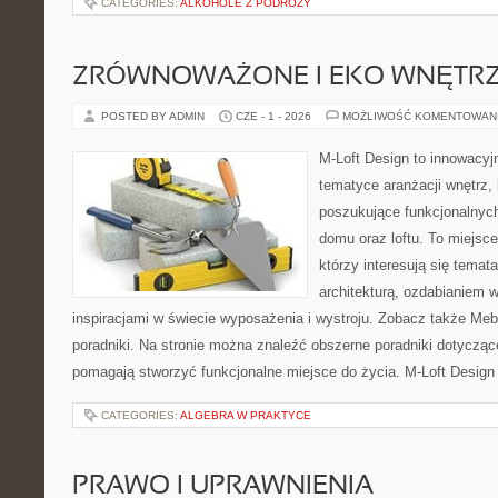
CATEGORIES:
ALKOHOLE Z PODRÓŻY
ZRÓWNOWAŻONE I EKO WNĘTR
POSTED BY ADMIN
CZE - 1 - 2026
MOŻLIWOŚĆ KOMENTOWAN
M-Loft Design to innowacyj
tematyce aranżacji wnętrz, 
poszukujące funkcjonalnyc
domu oraz loftu. To miejsc
którzy interesują się tema
architekturą, ozdabianiem 
inspiracjami w świecie wyposażenia i wystroju. Zobacz także Mebl
poradniki. Na stronie można znaleźć obszerne poradniki dotycząc
pomagają stworzyć funkcjonalne miejsce do życia. M-Loft Design 
CATEGORIES:
ALGEBRA W PRAKTYCE
PRAWO I UPRAWNIENIA