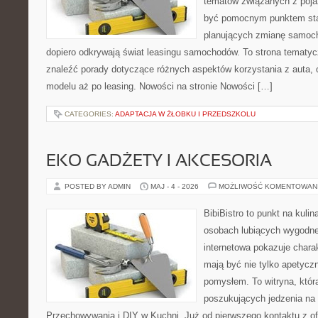
tematów związanych z poj
być pomocnym punktem sta
planujących zmianę samocho
dopiero odkrywają świat leasingu samochodów. To strona tematy
znaleźć porady dotyczące różnych aspektów korzystania z auta,
modelu aż po leasing. Nowości na stronie Nowości […]
CATEGORIES:
ADAPTACJA W ŻŁOBKU I PRZEDSZKOLU
EKO GADŻETY I AKCESORIA
POSTED BY ADMIN
MAJ - 4 - 2026
MOŻLIWOŚĆ KOMENTOWAN
BibiBistro to punkt na kulin
osobach lubiących wygodne
internetowa pokazuje charak
mają być nie tylko apetyczn
pomysłem. To witryna, któr
poszukujących jedzenia na 
Przechowywania i DIY w Kuchni. Już od pierwszego kontaktu z o