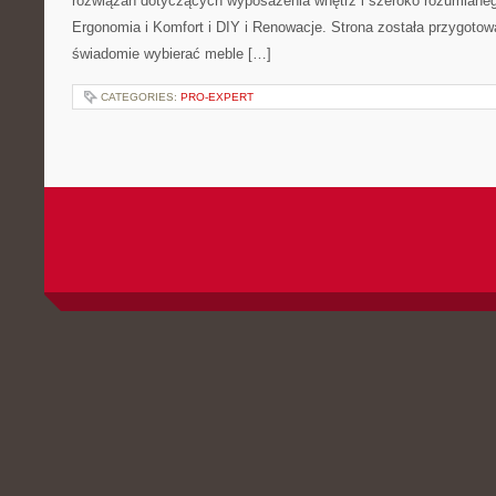
rozwiązań dotyczących wyposażenia wnętrz i szeroko rozumianeg
Ergonomia i Komfort i DIY i Renowacje. Strona została przygotow
świadomie wybierać meble […]
CATEGORIES:
PRO-EXPERT