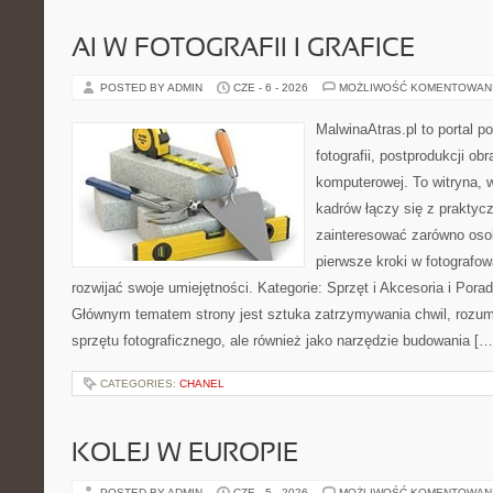
AI W FOTOGRAFII I GRAFICE
POSTED BY ADMIN
CZE - 6 - 2026
MOŻLIWOŚĆ KOMENTOWAN
MalwinaAtras.pl to portal 
fotografii, postprodukcji ob
komputerowej. To witryna, 
kadrów łączy się z praktyc
zainteresować zarówno osob
pierwsze kroki w fotografowa
rozwijać swoje umiejętności. Kategorie: Sprzęt i Akcesoria i Pora
Głównym tematem strony jest sztuka zatrzymywania chwil, rozumi
sprzętu fotograficznego, ale również jako narzędzie budowania […
CATEGORIES:
CHANEL
KOLEJ W EUROPIE
POSTED BY ADMIN
CZE - 5 - 2026
MOŻLIWOŚĆ KOMENTOWAN