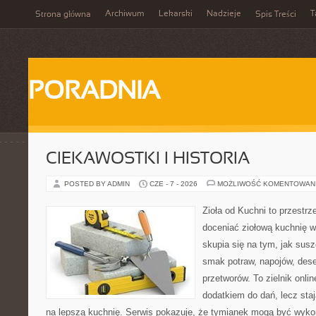
Archiwum
Lekarski
Nadzieje
T
Strona główna
Spis Treści
PORADNIA
CIEKAWOSTKI I HISTORIA
POSTED BY ADMIN
CZE - 7 - 2026
MOŻLIWOŚĆ KOMENTOWAN
Zioła od Kuchni to przestrz
doceniać ziołową kuchnię 
skupia się na tym, jak sus
smak potraw, napojów, des
przetworów. To zielnik onlin
dodatkiem do dań, lecz sta
na lepszą kuchnię. Serwis pokazuje, że tymianek mogą być wyko