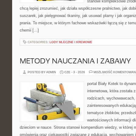
stanowi kompleksowe źródło
chcą lepiej zrozumieć, jak działa współczesne pralnictwo, jak dobi
suszarek, jak pielęgnować tkaniny, jak usuwać plamy i jak orga
prania. To miejsce, w którym fachowe wskazówki łączą się z temat
chemii […]
CATEGORIES:
LODY MLECZNE I KREMOWE
METODY NAUCZANIA I ZABAWY
POSTED BY ADMIN
CZE - 3 - 2026
MOŻLIWOŚĆ KOMENTOWAN
portal Biały Kotek to dynam
internetowa, która została 
rodzicach, wychowawcach, 
zainteresowanych edukacją 
tematyce żłobków, przedszk
wartościowych informacji d
dzieciom w nauce. Strona stanowi kompendium wiedzy, w której 
omówienia oraz ciekawostki związane z edukacją, wychowaniem 