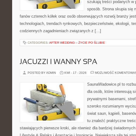
szukają treści podanych w 
sposób. Strona skupia się 
fanów czterech kółek oraz osób obserwujących rozwój branży jes
technologiach, trendach rynkowych, bezpieczeństwie, ekologii, t
codziennych zagadnieniach związanych z […]
CATEGORIES:
AFTER WEDDING – ŻYCIE PO ŚLUBIE
JACUZZI I WANNY SPA
POSTED BY ADMIN
KWI - 17 - 2026
MOŻLIWOŚĆ KOMENTOWA
SaunaWadowice.pl to rozbu
dla osób, które interesują s
prywatnymi basenami, stref
szeroko rozumianym wycisz
świat saun, kąpieli, base
tu znaleźć praktyczne treś
stawiających pierwsze kroki, ale również dla bardziej świadomyc
Lifestyle & Relaks i Aranżacje i Inspiracje. Największą siłą tej st