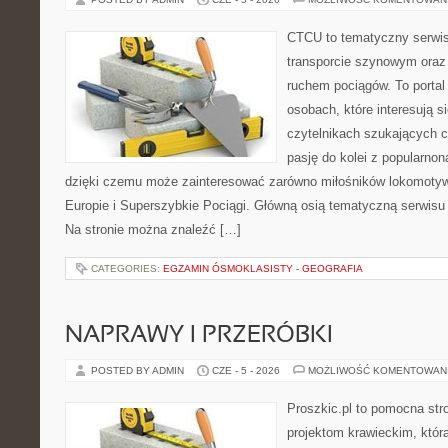
CTCU to tematyczny serwis,
transporcie szynowym oraz
ruchem pociągów. To portal
osobach, które interesują s
czytelnikach szukających c
pasję do kolei z popularn
dzięki czemu może zainteresować zarówno miłośników lokomotyw. 
Europie i Superszybkie Pociągi. Główną osią tematyczną serwisu
Na stronie można znaleźć […]
CATEGORIES:
EGZAMIN ÓSMOKLASISTY - GEOGRAFIA
NAPRAWY I PRZERÓBKI
POSTED BY ADMIN
CZE - 5 - 2026
MOŻLIWOŚĆ KOMENTOWAN
Proszkic.pl to pomocna str
projektom krawieckim, któr