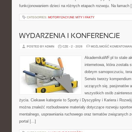
funkcjonowaniem dzieci na różnych etapach rozwoju. Na łamach 
CATEGORIES:
MOTORYZACYJNE MITY I FAKTY
WYDARZENIA I KONFERENCJE
POSTED BY ADMIN
CZE - 2 - 2026
MOŻLIWOŚĆ KOMENTOWAN
AkademikaWF.pl to stale ak
internetowa, która została 
dobrym samopoczuciu, terap
Serwis tworzy kompendium
uczących się, pasjonatów a
wszystkich osób zaintere
życia. Ciekawe kategorie to Sporty i Dyscypliny i Kariera i Rozw
można znaleźć rozbudowane materiały dotyczące rozwoju sportow
mentalnego, usprawniania ruchowego oraz tematów związanych ze
portal […]