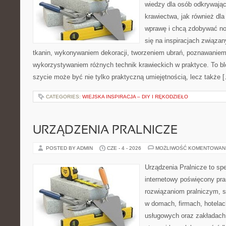
wiedzy dla osób odkrywają
krawiectwa, jak również dla
wprawę i chcą zdobywać no
się na inspiracjach związa
tkanin, wykonywaniem dekoracji, tworzeniem ubrań, poznawaniem
wykorzystywaniem różnych technik krawieckich w praktyce. To blo
szycie może być nie tylko praktyczną umiejętnością, lecz także 
CATEGORIES:
WIEJSKA INSPIRACJA – DIY I RĘKODZIEŁO
URZĄDZENIA PRALNICZE
POSTED BY ADMIN
CZE - 4 - 2026
MOŻLIWOŚĆ KOMENTOWAN
Urządzenia Pralnicze to spe
internetowy poświęcony pr
rozwiązaniom pralniczym, 
w domach, firmach, hotelach
usługowych oraz zakładach