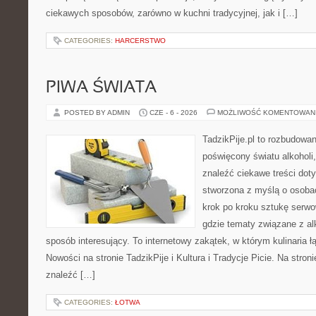
ciekawych sposobów, zarówno w kuchni tradycyjnej, jak i […]
CATEGORIES:
HARCERSTWO
PIWA ŚWIATA
POSTED BY ADMIN
CZE - 6 - 2026
MOŻLIWOŚĆ KOMENTOWAN
TadzikPije.pl to rozbudowa
poświęcony światu alkoholi
znaleźć ciekawe treści dot
stworzona z myślą o osoba
krok po kroku sztukę serwo
gdzie tematy związane z a
sposób interesujący. To internetowy zakątek, w którym kulinaria ł
Nowości na stronie TadzikPije i Kultura i Tradycje Picie. Na stron
znaleźć […]
CATEGORIES:
ŁOTWA