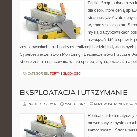
Feniks Shop to dynamicznie
dla osób, które cenią spra
stosunek jakości do ceny o
wychodzenia z domu. Stron
myślą o użytkownikach pos
rozwiązań, które sprawdzą
zastosowaniach, jak i podczas realizacji bardziej indywidualnych
Cyberbezpieczeństwo i Monitoring i Bezpieczeństwo Fizyczne. A
stronie została opracowana w taki sposób, aby odpowiadać na po
CATEGORIES:
TORTY I SŁODKOŚCI
EKSPLOATACJA I UTRZYMANIE
POSTED BY ADMIN
MAJ - 4 - 2026
MOŻLIWOŚĆ KOMENTOWAN
Rentdabcar to tematyczny s
prowadzony z myślą o osoba
samochodami. Strona porzą