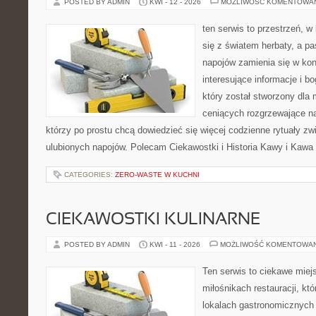
POSTED BY ADMIN
KWI - 12 - 2026
MOŻLIWOŚĆ KOMENTOWA
ten serwis to przestrzeń, w
się z światem herbaty, a p
napojów zamienia się w konk
interesujące informacje i bo
który został stworzony dla
ceniących rozgrzewające na
którzy po prostu chcą dowiedzieć się więcej codzienne rytuały 
ulubionych napojów. Polecam Ciekawostki i Historia Kawy i Kawa 
CATEGORIES:
ZERO-WASTE W KUCHNI
CIEKAWOSTKI KULINARNE
POSTED BY ADMIN
KWI - 11 - 2026
MOŻLIWOŚĆ KOMENTOWA
Ten serwis to ciekawe miej
miłośnikach restauracji, któ
lokalach gastronomicznych 