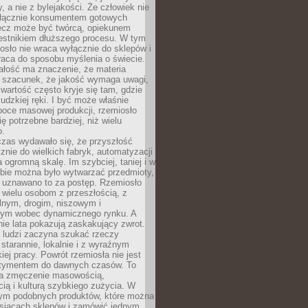
y, a nie z bylejakości. Że człowiek nie
łącznie konsumentem gotowych
lecz może być twórcą, opiekunem
zestnikiem dłuższego procesu. W tym
osło nie wraca wyłącznie do sklepów i
raca do sposobu myślenia o świecie.
ałość ma znaczenie, że materia
a szacunek, że jakość wymaga uwagi,
wartość często kryje się tam, gdzie
ludzkiej ręki. I być może właśnie
poce masowej produkcji, rzemiosło
ię potrzebne bardziej, niż wielu
o.
czas wydawało się, że przyszłość
znie do wielkich fabryk, automatyzacji
a ogromną skalę. Im szybciej, taniej i w
zbie można było wytwarzać przedmioty,
 uznawano to za postęp. Rzemiosło
ę wielu osobom z przeszłością, z
nym, drogim, niszowym i
nym wobec dynamicznego rynku. A
nie lata pokazują zaskakujący zwrot.
j ludzi zaczyna szukać rzeczy
tarannie, lokalnie i z wyraźnym
iej pracy. Powrót rzemiosła nie jest
tymentem do dawnych czasów. To
a zmęczenie masowością,
ą i kulturą szybkiego zużycia. W
nym podobnych produktów, które można
ysiącach sklepów i zamówić jednym