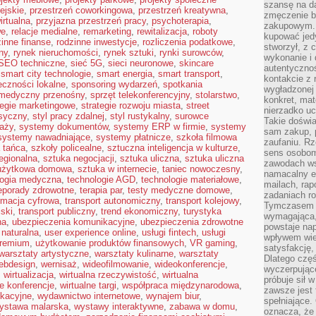
szansę na da
ejskie
,
przestrzeń coworkingowa
,
przestrzeń kreatywna
,
zmęczenie 
irtualna
,
przyjazna przestrzeń pracy
,
psychoterapia
,
zakupowym. K
we
,
relacje medialne
,
remarketing
,
rewitalizacja
,
roboty
kupować jedy
zinne finanse
,
rodzinne inwestycje
,
rozliczenia podatkowe
,
stworzył, z 
ny
,
rynek nieruchomości
,
rynek sztuki
,
rynki surowców
,
wykonanie i 
SEO techniczne
,
sieć 5G
,
sieci neuronowe
,
skincare
autentycznoś
,
smart city technologie
,
smart energia
,
smart transport
,
kontakcie z 
eczności lokalne
,
sponsoring wydarzeń
,
spotkania
wygładzonej 
 medyczny przenośny
,
sprzęt telekonferencyjny
,
stolarstwo
,
konkret, mat
tegie marketingowe
,
strategie rozwoju miasta
,
street
nierzadko u
asyczny
,
styl pracy zdalnej
,
styl rustykalny
,
surowce
Takie doświa
aży
,
systemy dokumentów
,
systemy ERP w firmie
,
systemy
sam zakup, p
systemy nawadniające
,
systemy płatnicze
,
szkoła filmowa
zaufaniu. Rz
 tańca
,
szkoły policealne
,
sztuczna inteligencja w kulturze
,
sens osobom,
regionalna
,
sztuka negocjacji
,
sztuka uliczna
,
sztuka uliczna
zawodach ws
użytkowa domowa
,
sztuka w internecie
,
taniec nowoczesny
,
namacalny ef
logia medyczna
,
technologie AGD
,
technologie materiałowe
,
mailach, rap
leporady zdrowotne
,
terapia par
,
testy medyczne domowe
,
zadaniach r
rmacja cyfrowa
,
transport autonomiczny
,
transport kolejowy
,
Tymczasem pr
jski
,
transport publiczny
,
trend ekonomiczny
,
turystyka
wymagająca,
na
,
ubezpieczenia komunikacyjne
,
ubezpieczenia zdrowotne
powstaje nap
 naturalna
,
user experience online
,
usługi fintech
,
usługi
wpływem wied
premium
,
użytkowanie produktów finansowych
,
VR gaming
,
satysfakcję, 
warsztaty artystyczne
,
warsztaty kulinarne
,
warsztaty
Dlatego częś
ebdesign
,
wernisaż
,
wideofilmowanie
,
wideokonferencje
,
wyczerpując
,
wirtualizacja
,
wirtualna rzeczywistość
,
wirtualna
próbuje sił 
ne konferencje
,
wirtualne targi
,
współpraca międzynarodowa
,
zawsze jest 
kacyjne
,
wydawnictwo internetowe
,
wynajem biur
,
spełniające.
ystawa malarska
,
wystawy interaktywne
,
zabawa w domu
,
oznacza, że