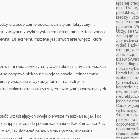
ręcznej prac
musi być wy
produktów, 
rzeczy i uc
sensie rzemi
wiedzy dla osób zainteresowanych stylem fabrycznym.
pracowni. W
Uczy, że trw
cje związane z wykorzystaniem betonu architektonicznego,
zasługuje n
ewna. Dzięki temu możliwe jest stworzenie wnętrz, które
a prawdziwa 
widać ślady 
dlatego, w e
znów staje s
przewidywał
Przez długi 
łów stanowią artykuły dotyczące ekologicznych rozwiązań.
należy wyłąc
i produkcji n
ożna połączyć piękno z funkcjonalnością, jednocześnie
większej lic
tematy związane z wykorzystaniem naturalnych
tym większy
kojarzyło si
technologii oraz nowoczesnych rozwiązań poprawiających
czymś powol
niepraktycz
jednak ostat
Coraz więce
wykonanych s
śladem ludzk
osób urządzających swoje pierwsze mieszkanie, jak i do
prostym sen
szukają inspiracji do przeprowadzenia odświeżenia aranżacji.
odpowiedź n
anonimowości
mieć, jak dobierać palety kolorystyczne, akcesoria
świecie peł
znaleźć w t
spójne i estetyczne kompozycje wnętrzarskie.