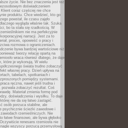
lsze życie. Nie bez znaczenia jest też
bezosobowym doświadczeniem
lient coraz częściej nie chce
nie produktu. Chce wiedzieć, kto go
czego powstał, ile czasu zajęło
dlaczego wygląda właśnie tak. Szuka
ci, bo ta stała się rzadkością. W
rzemieślnikiem nie ma perfekcyjnie
korporacyjnej narracji. Jest za to
eriał, proces, opowieść o pracy i
czciwa rozmowa o ograniczeniach.
dczenie bywa bardziej wartościowe niż
onieważ tworzy relację opartą na
emiosło wraca również dlatego, że daje
 które je wykonują. W wielu
półczesnego świata trudno zobaczyć
ekt własnej pracy. Dzień upływa na
ortach, tabelach, spotkaniach i
ozproszonych pomiędzy systemami.
aca ręczna, nawet jeśli trudna i
 pozwala zobaczyć rezultat. Coś
rawdę. Materiał zmienia formę pod
zy, doświadczenia i wysiłku. To daje
której nie da się łatwo zastąpić.
ć osób porzuca stabilne, ale
e psychicznie ścieżki zawodowe i
w zawodach rzemieślniczych. Nie
to łatwe finansowo, ale bywa głęboko
 Oczywiście renesans rzemiosła nie
 nagle wszyscy porzucą przemysłową