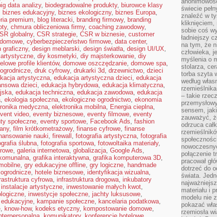
anonimowości
big data analizy
,
biodegradowalne produkty
,
biurowce klasy
świecie peł
,
biznes edukacyjny
,
biznes ekologiczny
,
biznes Europa
,
znaleźć w t
eria premium
,
blog literacki
,
branding firmowy
,
branding
kliknięciem
oty
,
chmura obliczeniowa firmy
,
coaching zawodowy
,
sobie coś wy
SR globalny
,
CSR strategie
,
CSR w biznesie
,
customer
ładniejszy c
 domowe
,
cyberbezpieczeństwo firmowe
,
data center
,
na tym, że n
 graficzny
,
design meblarski
,
design światła
,
design UI/UX
,
człowieka, j
 artystyczne
,
diy kosmetyki
,
diy majsterkowanie
,
diy
myślenia o m
elowe profile klientów
,
domowe oszczędzanie
,
domowe spa
,
stolarza, ce
ogrodnicze
,
druk cyfrowy
,
drukarki 3d
,
drzewnictwo
,
dzieci
torba szyta 
kacja artystyczna
,
edukacja artystyczna dzieci
,
edukacja
według własn
ansowa dzieci
,
edukacja hybrydowa
,
edukacja klimatyczna
,
rzemieślnika
jska
,
edukacja techniczna
,
edukacja zawodowa
,
edukacja
– takie rzec
a
,
ekologia społeczna
,
ekologiczne ogrodnictwo
,
ekonomia
przemysłowy
tronika medyczna
,
elektronika mobilna
,
Energia cieplna
,
sensem, jaki
vent video
,
eventy biznesowe
,
eventy filmowe
,
eventy
zauważyć, ż
ty społeczne
,
eventy sportowe
,
Facebook Ads
,
fashion
odrzuca cał
any
,
film krótkometrażowy
,
finanse cyfrowe
,
finanse
rzemieślnikó
inansowanie nauki
,
firewall
,
fotografia artystyczna
,
fotografia
społeczności
ografia ślubna
,
fotografia sportowa
,
fotowoltaika materiały
,
nowoczesnyc
urowe
,
galeria internetowa
,
globalizacja
,
Google Ads
,
połączenie t
komunalna
,
grafika interaktywna
,
grafika komputerowa 3D
,
pracował głó
mobilne
,
gry edukacyjne offline
,
gry logiczne
,
handmade
dotrzeć do o
 ogrodnicze
,
hotele biznesowe
,
identyfikacja wizualna
,
świata. Jedn
frastruktura cyfrowa
,
infrastruktura drogowa
,
inkubatory
najważniejsz
,
instalacje artystyczne
,
inwestowanie małych kwot
,
materiału i 
ologiczne
,
inwestycje społeczne
,
jachty luksusowe
,
modelu nie 
 edukacyjne
,
kampanie społeczne
,
kancelaria podatkowa
,
pokazać wła
e
,
know-how
,
kodeks etyczny
,
kompostowanie domowe
,
rzemiosła wi
nterpersonalna
,
komunikatory
,
konferencje hotelowe
,