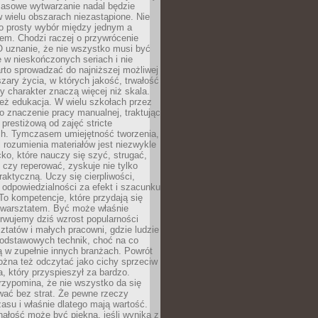
Masowe wytwarzanie nadal będzie
w wielu obszarach niezastąpione. Nie
 o prosty wybór między jednym a
em. Chodzi raczej o przywrócenie
O uznanie, że nie wszystko musi być
 w nieskończonych seriach i nie
rto sprowadzać do najniższej możliwej
zary życia, w których jakość, trwałość
ny charakter znaczą więcej niż skala.
 też edukacja. W wielu szkołach przez
no znaczenie pracy manualnej, traktując
 prestiżową od zajęć stricte
ch. Tymczasem umiejętność tworzenia,
i rozumienia materiałów jest niezwykle
ko, które nauczy się szyć, strugać,
ć czy reperować, zyskuje nie tylko
aktyczną. Uczy się cierpliwości,
 odpowiedzialności za efekt i szacunku
To kompetencje, które przydają się
 warsztatem. Być może właśnie
rwujemy dziś wzrost popularności
ztatów i małych pracowni, gdzie ludzie
podstawowych technik, choć na co
ą w zupełnie innych branżach. Powrót
żna też odczytać jako cichy sprzeciw
, który przyspieszył za bardzo.
rzypomina, że nie wszystko da się
wać bez strat. Że pewne rzeczy
su i właśnie dlatego mają wartość.
ałość może być piękna, jeśli wynika z