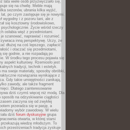
ez lata wiele osób przyzwyczaiło się,
puje się na chwilę. Meble mają
lka sezonów, ubrania kilka wyjść,
a lat, po czym zastępuje się je nowymi.
ł wygodny i z pozoru tani, ale z
ał się kosztowny środowiskowo,
i psychologicznie. Życie wśród rzeczy
h osłabia więź z przedmiotami.
je szanować, naprawiać i rozumieć.
rzywraca inną perspektywę. Uczy, że
ać dłużej na coś lepszego, zapłacić
wałość i otaczać się przedmiotami,
ą się godnie, a nie rozpadają po
ie. W środku tego procesu pojawia się
y aspekt kulturowy. Rzemiosło jest
alnych tradycji, technik i estetyk.
 ma swoje materiały, sposoby obróbki,
praktyczne rozwiązania wynikające z
sca. Gdy takie umiejętności zanikają,
tylko zawody, ale także fragment
mięci. Dlatego zainteresowanie
bywa dziś czymś więcej niż modą. Dla
o sposób na odzyskiwanie ciągłości
 Czasem zaczyna się od zwykłej
potem przeradza się w pasję, a
iadomy wybór zawodowy. W wielu
iała dziś
forum dyskusyjne
grupa
pracownia otwarta, w której starsi
y przekazują wiedzę młodszym. To
kich przestrzeniach tradycja zyskuje