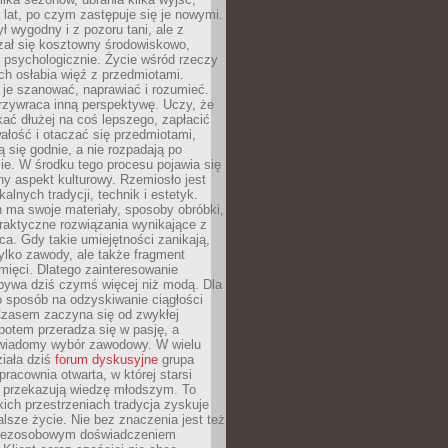
a lat, po czym zastępuje się je nowymi.
ł wygodny i z pozoru tani, ale z
ał się kosztowny środowiskowo,
i psychologicznie. Życie wśród rzeczy
h osłabia więź z przedmiotami.
je szanować, naprawiać i rozumieć.
rzywraca inną perspektywę. Uczy, że
ać dłużej na coś lepszego, zapłacić
wałość i otaczać się przedmiotami,
ą się godnie, a nie rozpadają po
ie. W środku tego procesu pojawia się
y aspekt kulturowy. Rzemiosło jest
alnych tradycji, technik i estetyk.
 ma swoje materiały, sposoby obróbki,
praktyczne rozwiązania wynikające z
sca. Gdy takie umiejętności zanikają,
tylko zawody, ale także fragment
mięci. Dlatego zainteresowanie
bywa dziś czymś więcej niż modą. Dla
o sposób na odzyskiwanie ciągłości
 Czasem zaczyna się od zwykłej
potem przeradza się w pasję, a
iadomy wybór zawodowy. W wielu
iała dziś
forum dyskusyjne
grupa
pracownia otwarta, w której starsi
y przekazują wiedzę młodszym. To
kich przestrzeniach tradycja zyskuje
lsze życie. Nie bez znaczenia jest też
bezosobowym doświadczeniem