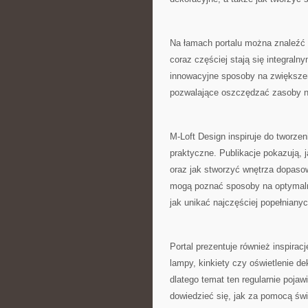
Na łamach portalu można znaleźć 
coraz częściej stają się integra
innowacyjne sposoby na zwiększen
pozwalające oszczędzać zasoby n
M-Loft Design inspiruje do tworzen
praktyczne. Publikacje pokazują, 
oraz jak stworzyć wnętrza dopaso
mogą poznać sposoby na optymalne
jak unikać najczęściej popełniany
Portal prezentuje również inspira
lampy, kinkiety czy oświetlenie d
dlatego temat ten regularnie poja
dowiedzieć się, jak za pomocą św