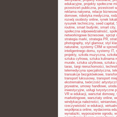
edukacyjne
,
projekty społeczne mi
przestrzeń publiczna
,
przestrzeń w
reklama natywna
,
relacje bizneso
domowe
,
robotyka medyczna
,
rod
rozwój osobisty online
,
rynek lokal
rysunek techniczny
,
seed capital
,
routine
,
smart budynki
,
smart city
społeczna odpowiedzialność
,
społ
networkingowe biznesowe
,
sprzęt
strategia marki
,
strategia PR
,
stra
photography
,
styl glamour
,
styl kl
naturalne
,
systemy CRM w sprzed
inteligentnego domu
,
systemy IT
,
projekty
,
szkoła muzyczna
,
szkoła
sztuka cyfrowa
,
sztuka kulinarna 
murale
,
sztuka użytkowa
,
sztuka 
taras
,
targi nieruchomości
,
techno
telemedycyna specjalistyczna
,
te
transakcje bezgotówkowe
,
transfo
transport luksusowy
,
transport mie
ekstremalna
,
twórczość artystycz
prywatne
,
umowy handlowe
,
uroda
inwestycyjne
,
usługi turystyczne 
VR w edukacji
,
warsztat domowy
,
marketingowe
,
warsztaty online
,
w
windykacja należności
,
winiarstwo
rzeczywistość w edukacji
,
wirtual
współpraca online
,
wydarzenia edu
wynalazki
,
wyposażenie ogrodu
,
w