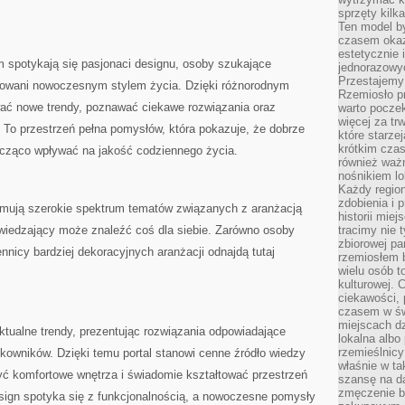
sprzęty kilk
Ten model by
czasem okaz
estetycznie 
m spotykają się pasjonaci designu, osoby szukające
jednorazowyc
Przestajemy 
resowani nowoczesnym stylem życia. Dzięki różnorodnym
Rzemiosło p
wać nowe trendy, poznawać ciekawe rozwiązania oraz
warto poczek
więcej za tr
. To przestrzeń pełna pomysłów, która pokazuje, że dobrze
które starzej
krótkim czas
cząco wpływać na jakość codziennego życia.
również ważn
nośnikiem lok
Każdy region
zdobienia i 
ejmują szerokie spektrum tematów związanych z aranżacją
historii miej
iedzający może znaleźć coś dla siebie. Zarówno osoby
tracimy nie 
zbiorowej pa
ennicy bardziej dekoracyjnych aranżacji odnajdą tutaj
rzemiosłem 
wielu osób t
kulturowej.
ciekawości, 
czasem w św
miejscach dz
aktualne trendy, prezentując rozwiązania odpowiadające
lokalna albo 
rzemieślnic
wników. Dzięki temu portal stanowi cenne źródło wiedzy
właśnie w ta
yć komfortowe wnętrza i świadomie kształtować przestrzeń
szansę na da
zmęczenie 
esign spotyka się z funkcjonalnością, a nowoczesne pomysły