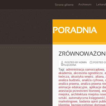
Archiwum
Lekars
Strona główna
PORADNIA
ZRÓWNOWAŻONE
POSTED BY ADMIN
POSTED ON
WYŁĄCZONA
Tagi:
administracja samorządowa
,
akademia
,
akcesoria ogrodnicze
,
twórcza
,
akustyka wnętrz
,
altana
,
analiza budżetu
,
analiza cyfrowa
,
analiza prawna
,
analiza prawna ni
animacje edukacyjne
,
aplikacje di
aranżacja przestrzeni biurowej
,
ar
miejska
,
architektura miejska no
sztuki
,
automatyczna księgowość
marketingowe
,
badania opinii publi
klientów
,
bezpieczeństwo domowe