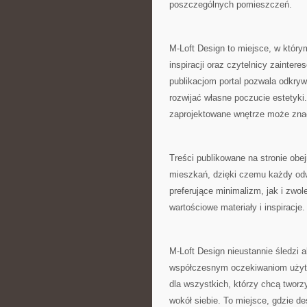
poszczególnych pomieszczeń.
M-Loft Design to miejsce, w który
inspiracji oraz czytelnicy zainte
publikacjom portal pozwala odkry
rozwijać własne poczucie estetyki
zaprojektowane wnętrze może zna
Treści publikowane na stronie ob
mieszkań, dzięki czemu każdy odw
preferujące minimalizm, jak i zwol
wartościowe materiały i inspiracje.
M-Loft Design nieustannie śledzi 
współczesnym oczekiwaniom użytko
dla wszystkich, którzy chcą tworz
wokół siebie. To miejsce, gdzie d