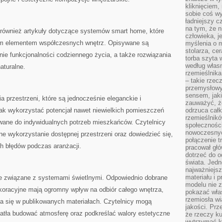
kliknięciem
sobie coś wy
ładniejszy c
na tym, że n
również artykuły dotyczące systemów smart home, które
człowieka, j
lnym elementem współczesnych wnętrz. Opisywane są
myślenia o m
stolarza, ce
ie funkcjonalności codziennego życia, a także rozwiązania
torba szyta 
według własn
aturalne.
rzemieślnika
– takie rzec
przemysłowy
sensem, jaki
ia przestrzeni, które są jednocześnie eleganckie i
zauważyć, ż
jak wykorzystać potencjał nawet niewielkich pomieszczeń
odrzuca cał
rzemieślnikó
wane do indywidualnych potrzeb mieszkańców. Czytelnicy
społeczności
nowoczesnyc
 wykorzystanie dostępnej przestrzeni oraz dowiedzieć się,
połączenie t
ch błędów podczas aranżacji.
pracował głó
dotrzeć do o
świata. Jedn
najważniejsz
materiału i 
cje związane z systemami świetlnymi. Odpowiednio dobrane
modelu nie 
ekoracyjne mają ogromny wpływ na odbiór całego wnętrza,
pokazać wła
rzemiosła wi
wia się w publikowanych materiałach. Czytelnicy mogą
jakości. Prz
iatła budować atmosferę oraz podkreślać walory estetyczne
że rzeczy ku
wytrzymać ki