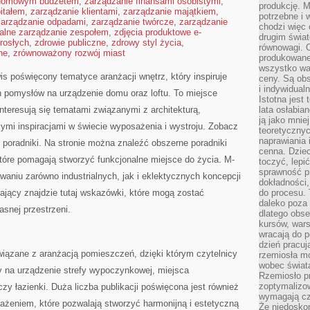
 domowym budżetem
,
zarządzanie finansami osobistymi
,
produkcję. 
itałem
,
zarządzanie klientami
,
zarządzanie majątkiem
,
potrzebne i 
zarządzanie odpadami
,
zarządzanie twórcze
,
zarządzanie
chodzi więc
alne zarządzanie zespołem
,
zdjęcia produktowe e-
drugim świat
rosłych
,
zdrowie publiczne
,
zdrowy styl życia
,
równowagi. 
ne
,
zrównoważony rozwój miast
produkowane
wszystko wa
is poświęcony tematyce aranżacji wnętrz, który inspiruje
ceny. Są obs
i indywidual
 pomysłów na urządzenie domu oraz loftu. To miejsce
Istotna jest
interesują się tematami związanymi z architekturą,
lata osłabia
ją jako mniej
ymi inspiracjami w świecie wyposażenia i wystroju. Zobacz
teoretyczny
naprawiania 
 poradniki. Na stronie można znaleźć obszerne poradniki
cenna. Dziec
tóre pomagają stworzyć funkcjonalne miejsce do życia. M-
toczyć, lepi
sprawność pr
waniu zarówno industrialnych, jak i eklektycznych koncepcji
dokładności,
ający znajdzie tutaj wskazówki, które mogą zostać
do procesu. 
daleko poza
snej przestrzeni.
dlatego obse
kursów, wars
wracają do 
dzień pracuj
 związane z aranżacją pomieszczeń, dzięki którym czytelnicy
rzemiosła mo
wobec świata
na urządzenie strefy wypoczynkowej, miejsca
Rzemiosło p
zoptymalizo
 łazienki. Duża liczba publikacji poświęcona jest również
wymagają cza
eniem, które pozwalają stworzyć harmonijną i estetyczną
Że niedoskon