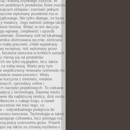
ą i kulturą szybkiego zużycia. W
nym podobnych produktów, które można
ysiącach sklepów i zamówić jednym
, ręcznie wykonany przedmiot ma w
jątkowego. Nie tylko dlatego, że bywa
zy trwalszy. Jego wartość polega także
iesie historię. Widać w nim decyzje
ego wprawę, cierpliwość i sposób
ateriale. Drewniany stół od lokalnego
ramika uformowana ręcznie, skórzana
w małej pracowni, chleb wypiekany
ej receptury, nóż wykonany przez
, biżuteria tworzona w krótkich seriach
zy różnią się od produktów
ch nie tylko wyglądem, lecz także
 za sobą niosą. Warto przy tym
e współczesny renesans rzemiosła nie
kowicie nowoczesności. Wielu
w korzysta z internetu, mediów
owych, sprzedaży online i
h narzędzi projektowych. To ciekawe
radycji z technologią. Dawniej mistrz
wnie dla najbliższej okolicy, dziś może
dbiorców z całego kraju, a nawet
ocześnie nie traci tego, co
e – indywidualnego podejścia do
procesu tworzenia. Technologia w takim
zastępuje człowieka, lecz pomaga mu
sną pracę szerszemu gronu. Powrót
ąże się także ze zmianą myślenia o