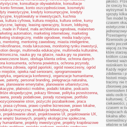
jakości. Prz
rtystyczne
,
konsultacje obywatelskie
,
konsultacje
że rzeczy ku
,
konto firmowe
,
konto oszczędnościowe
,
kosmetyki
wytrzymać ki
dyty inwestycyjne
,
kredyty konsumpcyjne
,
kredyty
sprzęty kilk
tycyjne
,
kryptowaluty w inwestycjach
,
kuchnia
Ten model by
wa
,
kultura cyfrowa
,
kultura miejska
,
kultura online
,
kursy
czasem okaz
istyczne
,
laptopy
,
leasing operacyjny
,
liceum
,
lobbying
,
estetycznie 
n
,
made in Poland
,
mała architektura ogrodowa
,
malarstwo
jednorazowyc
rketing automation
,
marketing internetowy
,
marketing
Przestajemy 
keting strategiczny
,
meble ogrodowe
,
media tradycyjne
,
Rzemiosło p
h
,
mentoring
,
mentoring zawodowy
,
miasta inteligentne
,
warto poczek
mikrofinanse
,
moda luksusowa
,
monitoring rynku inwestycji
,
więcej za tr
otion design
,
multimedia edukacyjne
,
multimedia kulturalne
,
które starzej
ktroniczna
,
nauka gry na gitarze
,
nauka gry na pianinie
,
krótkim czas
nowoczesne biuro
,
obsługa klienta online
,
ochrona danych
również ważn
ona konsumenta
,
ochrona powietrza
,
ochrona przyrody
,
nośnikiem lok
ochrona zdrowia
,
ogród japoński
,
ogród nowoczesny
,
ogród
Każdy region
 miejskie
,
opieka nad seniorami
,
oprogramowanie
zdobienia i 
optyka
,
organizacja konferencji
,
organizacje humanitarne
,
historii miej
owe
,
patenty
,
personal branding
,
pielęgnacja naturalna
,
tracimy nie 
owe
,
planowanie emerytalne
,
planowanie urbanistyczne
,
zbiorowej pa
ukacyjne
,
płatności mobilne
,
podatki lokalne
,
podcasts
rzemiosłem 
dróże ekspedycyjne
,
pokazy filmowe
,
polityka przestrzenna
,
wielu osób t
rawna
,
porady podatkowe
,
porady rozwojowe
,
portfolio
kulturowej.
pozycjonowanie stron
,
pożyczki pozabankowe
,
praca
ciekawości, 
e
,
prasa cyfrowa
,
prawo cywilne biznesowe
,
prawo lokalne
,
czasem w św
rodukcja muzyczna
,
produkcja telewizyjna
,
profile
miejscach dz
e
,
projektowanie ubrań
,
projektowanie UI
,
projektowanie UX
,
lokalna albo 
ie wnętrz biurowych
,
projekty ekologiczne społeczne
,
rzemieślnic
ty humanitarne
,
projekty inwestycyjne
,
projekty krajobrazowe
właśnie w ta
ojekty meblowe
,
projekty parkowe
,
projekty społeczne