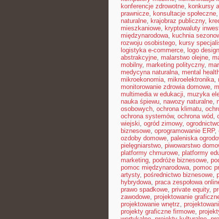
konferencje zdrowotne
,
konkursy a
prawnicze
,
konsultacje społeczne
naturalne
,
krajobraz publiczny
,
kre
mieszkaniowe
,
kryptowaluty inwes
międzynarodowa
,
kuchnia sezono
rozwoju osobistego
,
kursy specjal
logistyka e-commerce
,
logo desig
abstrakcyjne
,
malarstwo olejne
,
ma
mobilny
,
marketing polityczny
,
mar
medycyna naturalna
,
mental healt
mikroekonomia
,
mikroelektronika
,
monitorowanie zdrowia domowe
,
m
multimedia w edukacji
,
muzyka ele
nauka śpiewu
,
nawozy naturalne
,
osobowych
,
ochrona klimatu
,
ochr
ochrona systemów
,
ochrona wód
,
wiejski
,
ogród zimowy
,
ogrodnictwo
biznesowe
,
oprogramowanie ERP
,
ozdoby domowe
,
paleniska ogrod
pielęgniarstwo
,
piwowarstwo dom
platformy chmurowe
,
platformy ed
marketing
,
podróże biznesowe
,
po
pomoc międzynarodowa
,
pomoc p
artysty
,
pośrednictwo biznesowe
,
hybrydowa
,
praca zespołowa onlin
prawo spadkowe
,
private equity
,
p
zawodowe
,
projektowanie graficzn
projektowanie wnętrz
,
projektowan
projekty graficzne firmowe
,
projek
wertykalne
,
projekty kulturalne
,
pr