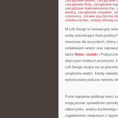
zarządzanie biurem
,
zarządzanie
zarządzanie flotą
,
zarządzanie kap
zarządzanie makroekonomiczne
,
wiedzą
,
zarządzanie zespołem
,
zd
commerce
,
zdrowie psychiczne do
ziołolecznictwo
,
zmiany klimatycz
M-Loft Design to innowacyjny serw
osoby poszukujące funkcjonalnych
stworzone dla wszystkich, którzy 
ozdabianiem wnętrz oraz najnowsz
także
Meble i dodatki
i Praktyczne
dotyczące modnych przestrzeni, k
Loft Design skupia się na prezento
urządzania wnętrz. Każdy odwiedz
wykorzystane podczas remontu wła
Portal regularnie publikuje treści
mogą poznać sprawdzone sposoby 
odpoczynku, aneksu kuchennego czy
zagadnieniom związanym z wyposaż