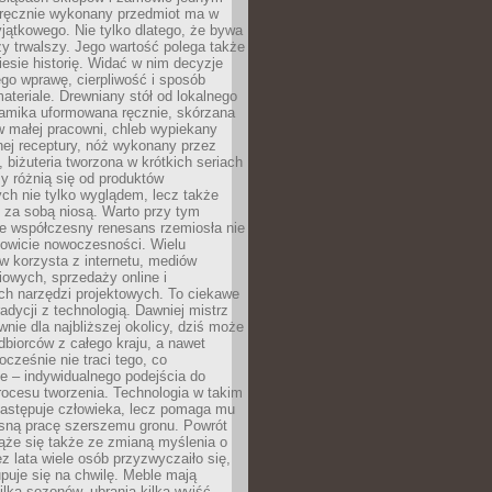
, ręcznie wykonany przedmiot ma w
jątkowego. Nie tylko dlatego, że bywa
zy trwalszy. Jego wartość polega także
iesie historię. Widać w nim decyzje
ego wprawę, cierpliwość i sposób
ateriale. Drewniany stół od lokalnego
ramika uformowana ręcznie, skórzana
w małej pracowni, chleb wypiekany
ej receptury, nóż wykonany przez
, biżuteria tworzona w krótkich seriach
zy różnią się od produktów
ch nie tylko wyglądem, lecz także
 za sobą niosą. Warto przy tym
e współczesny renesans rzemiosła nie
kowicie nowoczesności. Wielu
w korzysta z internetu, mediów
owych, sprzedaży online i
h narzędzi projektowych. To ciekawe
radycji z technologią. Dawniej mistrz
wnie dla najbliższej okolicy, dziś może
dbiorców z całego kraju, a nawet
ocześnie nie traci tego, co
e – indywidualnego podejścia do
procesu tworzenia. Technologia w takim
zastępuje człowieka, lecz pomaga mu
sną pracę szerszemu gronu. Powrót
ąże się także ze zmianą myślenia o
ez lata wiele osób przyzwyczaiło się,
puje się na chwilę. Meble mają
lka sezonów, ubrania kilka wyjść,