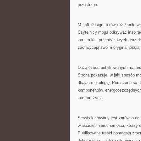
przestrzeń.
M-Loft Design to również źródło 
Czytelnicy mogą odkrywać inspira
konstrukcji przemysłowych oraz dr
zachwycają swoim oryginalnością.
Dużą część publikowanych materia
Strona pokazuje, w jaki sposób m
dbając o ekologię. Poruszane są 
komponentów, energooszczędnych 
komfort życia.
Serwis kierowany jest zarówno do 
właścicieli nieruchomości, którzy 
Publikowane treści pomagają zrozu
dekoracyjne, a także jak tworzyć 