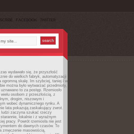
SCRIBE
FACEBOOK
TWITTER
czas wydawało się, że przyszłość
znie do wielkich fabryk, automatyzacji
a ogromną skalę. Im szybciej, taniej i w
zbie można było wytwarzać przedmioty,
 uznawano to za postęp. Rzemiosło
ę wielu osobom z przeszłością, z
nym, drogim, niszowym i
nym wobec dynamicznego rynku. A
nie lata pokazują zaskakujący zwrot.
j ludzi zaczyna szukać rzeczy
tarannie, lokalnie i z wyraźnym
iej pracy. Powrót rzemiosła nie jest
tymentem do dawnych czasów. To
a zmęczenie masowością,