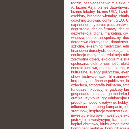
rodzin
,
bezpieczeństwo miejskie
,
A
,
biznes Azja
,
biznes data-driven
biznes lokalny
,
biznes USA
,
biżut
osobisty
,
branding wizualny
,
chatb
coaching zdrowia
,
content SEO
,
C
experience
,
cyberbezpieczeństwo
degustacje
,
design firmowy
,
design
dezynfekcja
,
digital marketing
,
diy
wnętrza
,
dobrostan społeczny
,
doc
doradztwo dietetyczne
,
doradztwo 
szkolne
,
e-learning medyczny
,
edu
finansowa dorosłych
,
edukacja fin
edukacja medyczna
,
edukacja mie
zdrowotna dzieci
,
ekologia miejsk
społeczna
,
elektromobilność
,
elek
energia jądrowa
,
energia solarna
,
e
kulturalne
,
eventy polityczne
,
even
show
,
festiwale nauki
,
film animow
korporacyjne
,
finanse publiczne
,
f
dziecięca
,
fotografia kulinarna
,
fot
fundusze inkubacyjne
,
gadżety bi
gospodarka globalna
,
gospodarka 
grafika użytkowa
,
gry edukacyjne 
produkty
,
hobby kreatywne
,
hobby
influencer marketing kampanie
,
in
startupów
,
inspiracje wnętrzarskie
inwestycje biurowe
,
inwestycje ek
jastrzębie inwestycyjne
,
kampanie
kapitał obrotowy
,
kluby czytelnicz
komputery mobilne
,
komunikacja i