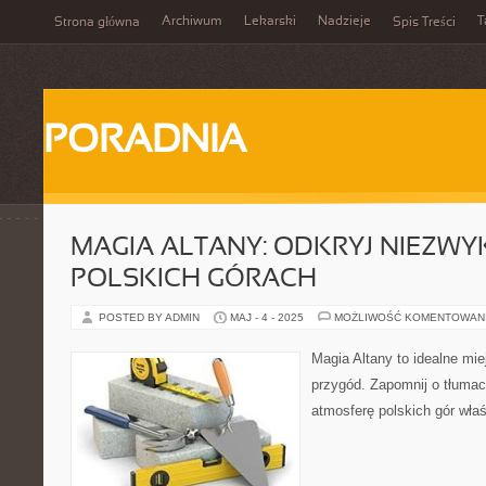
Archiwum
Lekarski
Nadzieje
T
Strona główna
Spis Treści
PORADNIA
MAGIA ALTANY: ODKRYJ NIEZWYK
POLSKICH GÓRACH
POSTED BY ADMIN
MAJ - 4 - 2025
MOŻLIWOŚĆ KOMENTOWAN
Magia Altany to idealne mie
przygód. Zapomnij o tłumac
atmosferę polskich gór właśn