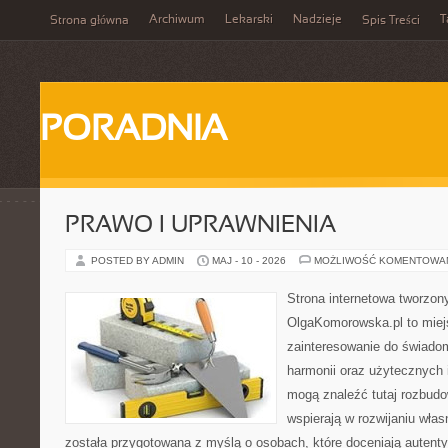
Archiwum
Lekarski
Nadzieje
T
Strona główna
Spis Treści
PORADNIA
PRAWO I UPRAWNIENIA
POSTED BY ADMIN
MAJ - 10 - 2026
MOŻLIWOŚĆ KOMENTOWA
Strona internetowa tworzon
OlgaKomorowska.pl to miejs
zainteresowanie do świadom
harmonii oraz użytecznych 
mogą znaleźć tutaj rozbudo
wspierają w rozwijaniu wła
została przygotowana z myślą o osobach, które doceniają autenty