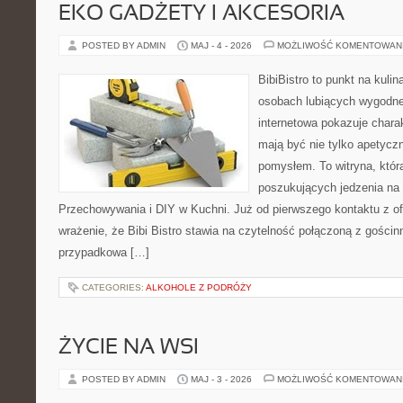
EKO GADŻETY I AKCESORIA
POSTED BY ADMIN
MAJ - 4 - 2026
MOŻLIWOŚĆ KOMENTOWAN
BibiBistro to punkt na kulin
osobach lubiących wygodne
internetowa pokazuje charak
mają być nie tylko apetyczn
pomysłem. To witryna, któr
poszukujących jedzenia na 
Przechowywania i DIY w Kuchni. Już od pierwszego kontaktu z o
wrażenie, że Bibi Bistro stawia na czytelność połączoną z gościnn
przypadkowa […]
CATEGORIES:
ALKOHOLE Z PODRÓŻY
ŻYCIE NA WSI
POSTED BY ADMIN
MAJ - 3 - 2026
MOŻLIWOŚĆ KOMENTOWAN