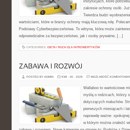
instytucjach, które potrzebu
zakresie ochrony osób. J
Twierdza budzi wyobrażenia
wartościami, które w branży ochrony mają kluczową rolę. Polecam:
Podstawy Cyberbezpieczeństwa. To witryna, która może zainter
odpowiedzialne za bezpieczeństwo, jak i osoby prywatne, […]
CATEGORIES:
DIETA I RUCH DLA INTROWERTYKÓW
ZABAWA I ROZWÓJ
POSTED BY ADMIN
KWI - 30 - 2026
MOŻLIWOŚĆ KOMENTOWA
Wallaboo to wartościowe mi
myślą o rodzicach, którzy 
dotyczących maluchów. Str
pierwszych miesiącach i lat
naprawdę ważne: spokojnej o
w którym można znaleźć wi
zabawą i rozwojem. Nowe kategorie na stronie to: Podróże z Dzie