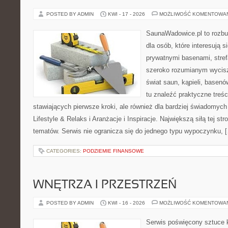
POSTED BY ADMIN
KWI - 17 - 2026
MOŻLIWOŚĆ KOMENTOWA
SaunaWadowice.pl to rozbu
dla osób, które interesują s
prywatnymi basenami, stref
szeroko rozumianym wycisz
świat saun, kąpieli, base
tu znaleźć praktyczne treś
stawiających pierwsze kroki, ale również dla bardziej świadomyc
Lifestyle & Relaks i Aranżacje i Inspiracje. Największą siłą tej st
tematów. Serwis nie ogranicza się do jednego typu wypoczynku, 
CATEGORIES:
PODZIEMIE FINANSOWE
WNĘTRZA I PRZESTRZEŃ
POSTED BY ADMIN
KWI - 16 - 2026
MOŻLIWOŚĆ KOMENTOWA
Serwis poświęcony sztuce k