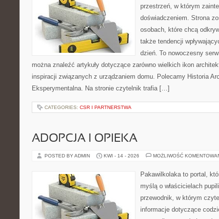
przestrzeń, w którym zaint
doświadczeniem. Strona zo
osobach, które chcą odkryw
także tendencji wpływający
dzień. To nowoczesny serw
można znaleźć artykuły dotyczące zarówno wielkich ikon architekt
inspiracji związanych z urządzaniem domu. Polecamy Historia Arch
Eksperymentalna. Na stronie czytelnik trafia […]
CATEGORIES:
CSR I PARTNERSTWA
ADOPCJA I OPIEKA
POSTED BY ADMIN
KWI - 14 - 2026
MOŻLIWOŚĆ KOMENTOWA
Pakawilkolaka to portal, kt
myślą o właścicielach pupi
przewodnik, w którym czyte
informacje dotyczące codzi