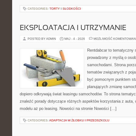
CATEGORIES:
TORTY I SŁODKOŚCI
EKSPLOATACJA I UTRZYMANIE
POSTED BY ADMIN
MAJ - 4 - 2026
MOŻLIWOŚĆ KOMENTOWAN
Rentdabcar to tematyczny s
prowadzony z myślą o osoba
samochodami. Strona porzą
tematów związanych z poj
być pomocnym punktem sta
planujących zmianę samocho
dopiero odkrywają świat leasingu samochodów. To strona tematy
znaleźć porady dotyczące różnych aspektów korzystania z auta,
modelu aż po leasing. Nowości na stronie Nowości […]
CATEGORIES:
ADAPTACJA W ŻŁOBKU I PRZEDSZKOLU