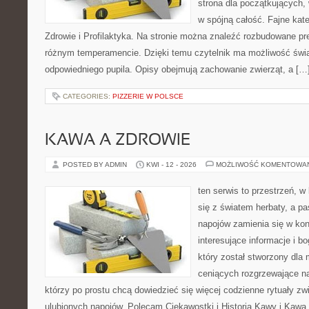
strona dla początkujących, 
w spójną całość. Fajne kate
Zdrowie i Profilaktyka. Na stronie można znaleźć rozbudowane pr
różnym temperamencie. Dzięki temu czytelnik ma możliwość św
odpowiedniego pupila. Opisy obejmują zachowanie zwierząt, a […
CATEGORIES:
PIZZERIE W POLSCE
KAWA A ZDROWIE
POSTED BY ADMIN
KWI - 12 - 2026
MOŻLIWOŚĆ KOMENTOWA
ten serwis to przestrzeń, w
się z światem herbaty, a p
napojów zamienia się w konk
interesujące informacje i bo
który został stworzony dla
ceniących rozgrzewające na
którzy po prostu chcą dowiedzieć się więcej codzienne rytuały 
ulubionych napojów. Polecam Ciekawostki i Historia Kawy i Kawa 