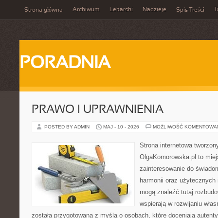
Archiwum
Lekarski
Nadzieje
T
Strona główna
Spis Treści
PORADNIA
PRAWO I UPRAWNIENIA
POSTED BY ADMIN
MAJ - 10 - 2026
MOŻLIWOŚĆ KOMENTOWA
Strona internetowa tworzon
OlgaKomorowska.pl to miejs
zainteresowanie do świadom
harmonii oraz użytecznych 
mogą znaleźć tutaj rozbudo
wspierają w rozwijaniu wła
została przygotowana z myślą o osobach, które doceniają autenty