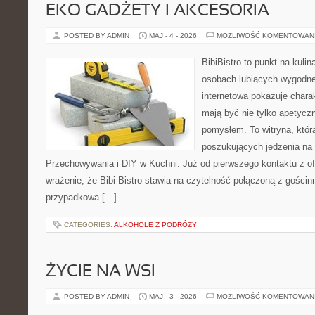
EKO GADŻETY I AKCESORIA
POSTED BY ADMIN
MAJ - 4 - 2026
MOŻLIWOŚĆ KOMENTOWAN
BibiBistro to punkt na kulin
osobach lubiących wygodne
internetowa pokazuje charak
mają być nie tylko apetyczn
pomysłem. To witryna, któr
poszukujących jedzenia na 
Przechowywania i DIY w Kuchni. Już od pierwszego kontaktu z o
wrażenie, że Bibi Bistro stawia na czytelność połączoną z gościnn
przypadkowa […]
CATEGORIES:
ALKOHOLE Z PODRÓŻY
ŻYCIE NA WSI
POSTED BY ADMIN
MAJ - 3 - 2026
MOŻLIWOŚĆ KOMENTOWAN