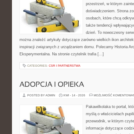
przestrzeń, w którym zaint
doświadczeniem. Strona zo
osobach, które chcą odkryw
także tendencji wpływający
dzień. To nowoczesny serw
można znaleźć artykuły dotyczące zarówno wielkich ikon architekt
inspiracji związanych z urządzaniem domu. Polecamy Historia Arch
Eksperymentalna. Na stronie czytelnik trafia […]
CATEGORIES:
CSR I PARTNERSTWA
ADOPCJA I OPIEKA
POSTED BY ADMIN
KWI - 14 - 2026
MOŻLIWOŚĆ KOMENTOWA
Pakawilkolaka to portal, kt
myślą o właścicielach pupi
przewodnik, w którym czyte
informacje dotyczące codzi