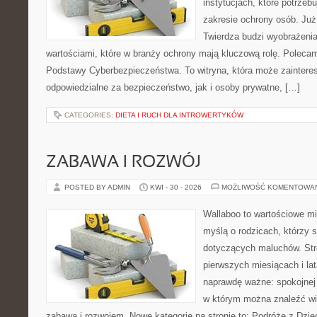
instytucjach, które potrzebu
zakresie ochrony osób. J
Twierdza budzi wyobrażenia
wartościami, które w branży ochrony mają kluczową rolę. Polecam:
Podstawy Cyberbezpieczeństwa. To witryna, która może zainter
odpowiedzialne za bezpieczeństwo, jak i osoby prywatne, […]
CATEGORIES:
DIETA I RUCH DLA INTROWERTYKÓW
ZABAWA I ROZWÓJ
POSTED BY ADMIN
KWI - 30 - 2026
MOŻLIWOŚĆ KOMENTOWA
Wallaboo to wartościowe mi
myślą o rodzicach, którzy 
dotyczących maluchów. Str
pierwszych miesiącach i lat
naprawdę ważne: spokojnej o
w którym można znaleźć wi
zabawą i rozwojem. Nowe kategorie na stronie to: Podróże z Dzie