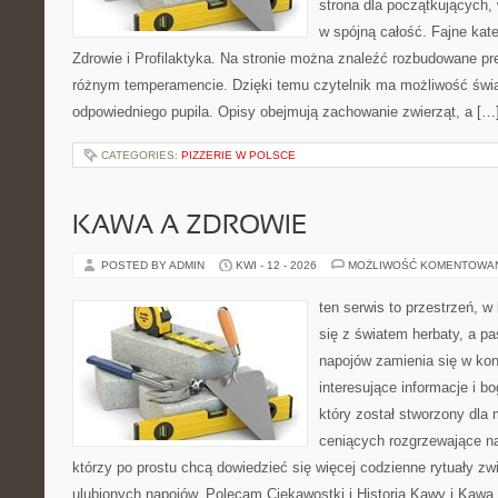
strona dla początkujących, 
w spójną całość. Fajne kate
Zdrowie i Profilaktyka. Na stronie można znaleźć rozbudowane pr
różnym temperamencie. Dzięki temu czytelnik ma możliwość św
odpowiedniego pupila. Opisy obejmują zachowanie zwierząt, a […
CATEGORIES:
PIZZERIE W POLSCE
KAWA A ZDROWIE
POSTED BY ADMIN
KWI - 12 - 2026
MOŻLIWOŚĆ KOMENTOWA
ten serwis to przestrzeń, w
się z światem herbaty, a p
napojów zamienia się w konk
interesujące informacje i bo
który został stworzony dla
ceniących rozgrzewające na
którzy po prostu chcą dowiedzieć się więcej codzienne rytuały 
ulubionych napojów. Polecam Ciekawostki i Historia Kawy i Kawa 