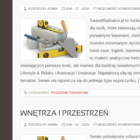
POSTED BY ADMIN
KWI - 17 - 2026
MOŻLIWOŚĆ KOMENTOWA
SaunaWadowice.pl to rozbu
dla osób, które interesują s
prywatnymi basenami, stref
szeroko rozumianym wycisz
świat saun, kąpieli, base
tu znaleźć praktyczne treś
stawiających pierwsze kroki, ale również dla bardziej świadomyc
Lifestyle & Relaks i Aranżacje i Inspiracje. Największą siłą tej st
tematów. Serwis nie ogranicza się do jednego typu wypoczynku, 
CATEGORIES:
PODZIEMIE FINANSOWE
WNĘTRZA I PRZESTRZEŃ
POSTED BY ADMIN
KWI - 16 - 2026
MOŻLIWOŚĆ KOMENTOWA
Serwis poświęcony sztuce k