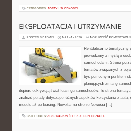
CATEGORIES:
TORTY I SŁODKOŚCI
EKSPLOATACJA I UTRZYMANIE
POSTED BY ADMIN
MAJ - 4 - 2026
MOŻLIWOŚĆ KOMENTOWAN
Rentdabcar to tematyczny s
prowadzony z myślą o osoba
samochodami. Strona porzą
tematów związanych z poj
być pomocnym punktem sta
planujących zmianę samocho
dopiero odkrywają świat leasingu samochodów. To strona tematy
znaleźć porady dotyczące różnych aspektów korzystania z auta,
modelu aż po leasing. Nowości na stronie Nowości […]
CATEGORIES:
ADAPTACJA W ŻŁOBKU I PRZEDSZKOLU