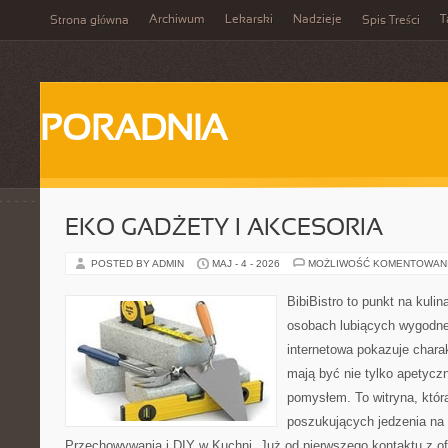
Archiwum
Lekarski
Nadzieje
T
Strona główna
Spis Treści
PORADNIA
EKO GADŻETY I AKCESORIA
POSTED BY ADMIN
MAJ - 4 - 2026
MOŻLIWOŚĆ KOMENTOWAN
BibiBistro to punkt na kulin
osobach lubiących wygodne
internetowa pokazuje charak
mają być nie tylko apetyczn
pomysłem. To witryna, któr
poszukujących jedzenia na 
Przechowywania i DIY w Kuchni. Już od pierwszego kontaktu z o