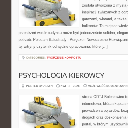
została stworzona z myślą
inspiracji związanych z og
garażami, wiatami, a także
balkonów. To miejsce wiedzy
przestrzeń wokół budynku może być jednocześnie solidna, elega
potrzeb. Polecam Balustrady i Poręcze i Nowoczesne Rozwiązani
tej witryny czytelnik odnajdzie opracowania, które […]
CATEGORIES:
TWORZENIE KOMPOSTU
PSYCHOLOGIA KIEROWCY
POSTED BY ADMIN
KWI - 3 - 2026
MOŻLIWOŚĆ KOMENTOWAN
strona ODTJ Bolesławiec to
internetowa, która skupia s
prowadzenia pojazdów, bez
drogach oraz doskonalenia 
portal, w którym użytkownik