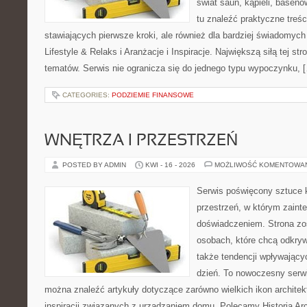
świat saun, kąpieli, base
tu znaleźć praktyczne treś
stawiających pierwsze kroki, ale również dla bardziej świadomyc
Lifestyle & Relaks i Aranżacje i Inspiracje. Największą siłą tej st
tematów. Serwis nie ogranicza się do jednego typu wypoczynku, 
CATEGORIES:
PODZIEMIE FINANSOWE
WNĘTRZA I PRZESTRZEŃ
POSTED BY ADMIN
KWI - 16 - 2026
MOŻLIWOŚĆ KOMENTOWA
Serwis poświęcony sztuce k
przestrzeń, w którym zaint
doświadczeniem. Strona zo
osobach, które chcą odkryw
także tendencji wpływający
dzień. To nowoczesny serw
można znaleźć artykuły dotyczące zarówno wielkich ikon architekt
inspiracji związanych z urządzaniem domu. Polecamy Historia Arch