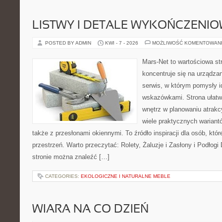
LISTWY I DETALE WYKOŃCZENI
POSTED BY ADMIN
KWI - 7 - 2026
MOŻLIWOŚĆ KOMENTOWAN
Mars-Net to wartościowa str
koncentruje się na urządza
serwis, w którym pomysły 
wskazówkami. Strona ułatw
wnętrz w planowaniu atrakc
wiele praktycznych wariant
także z przesłonami okiennymi. To źródło inspiracji dla osób, k
przestrzeń. Warto przeczytać: Rolety, Żaluzje i Zasłony i Podłog
stronie można znaleźć […]
CATEGORIES:
EKOLOGICZNE I NATURALNE MEBLE
WIARA NA CO DZIEŃ