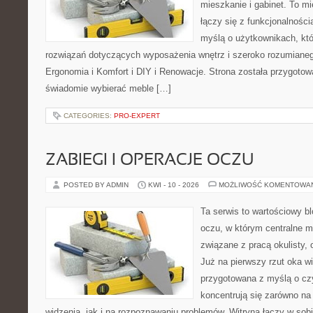
mieszkanie i gabinet. To m
łączy się z funkcjonalności
myślą o użytkownikach, kt
rozwiązań dotyczących wyposażenia wnętrz i szeroko rozumianeg
Ergonomia i Komfort i DIY i Renowacje. Strona została przygotow
świadomie wybierać meble […]
CATEGORIES:
PRO-EXPERT
ZABIEGI I OPERACJE OCZU
POSTED BY ADMIN
KWI - 10 - 2026
MOŻLIWOŚĆ KOMENTOWA
Ta serwis to wartościowy b
oczu, w którym centralne m
związane z pracą okulisty, 
Już na pierwszy rzut oka wi
przygotowana z myślą o czy
koncentrują się zarówno n
widzenia, jak i na rozpoznawaniu problemów. Witryna łączy w sob