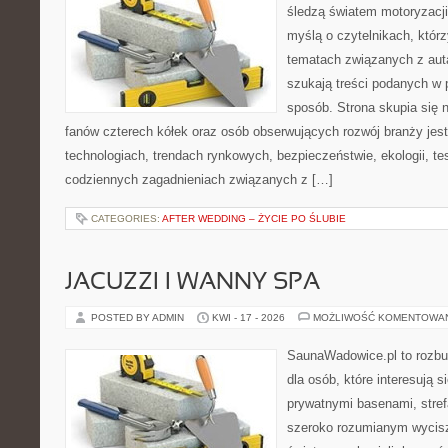
śledzą światem motoryzacji
myślą o czytelnikach, któr
tematach związanych z aut
szukają treści podanych w 
sposób. Strona skupia się 
fanów czterech kółek oraz osób obserwujących rozwój branży jes
technologiach, trendach rynkowych, bezpieczeństwie, ekologii, t
codziennych zagadnieniach związanych z […]
CATEGORIES:
AFTER WEDDING – ŻYCIE PO ŚLUBIE
JACUZZI I WANNY SPA
POSTED BY ADMIN
KWI - 17 - 2026
MOŻLIWOŚĆ KOMENTOWA
SaunaWadowice.pl to rozbu
dla osób, które interesują s
prywatnymi basenami, stref
szeroko rozumianym wycisz