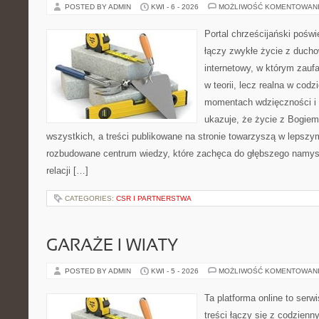
POSTED BY ADMIN
KWI - 6 - 2026
MOŻLIWOŚĆ KOMENTOWAN
Portal chrześcijański poświ
łączy zwykłe życie z ducho
internetowy, w którym zauf
w teorii, lecz realna w codz
momentach wdzięczności i 
ukazuje, że życie z Bogie
wszystkich, a treści publikowane na stronie towarzyszą w lepszym 
rozbudowane centrum wiedzy, które zachęca do głębszego namys
relacji […]
CATEGORIES:
CSR I PARTNERSTWA
GARAŻE I WIATY
POSTED BY ADMIN
KWI - 5 - 2026
MOŻLIWOŚĆ KOMENTOWAN
Ta platforma online to serw
treści łączy się z codzien