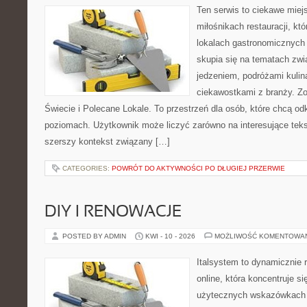
Ten serwis to ciekawe miej
miłośnikach restauracji, któ
lokalach gastronomicznych 
skupia się na tematach zwi
jedzeniem, podróżami kulina
ciekawostkami z branży. Zo
Świecie i Polecane Lokale. To przestrzeń dla osób, które chcą o
poziomach. Użytkownik może liczyć zarówno na interesujące tekst
szerszy kontekst związany […]
CATEGORIES:
POWRÓT DO AKTYWNOŚCI PO DŁUGIEJ PRZERWIE
DIY I RENOWACJE
POSTED BY ADMIN
KWI - 10 - 2026
MOŻLIWOŚĆ KOMENTOWA
Italsystem to dynamicznie r
online, która koncentruje si
użytecznych wskazówkach 