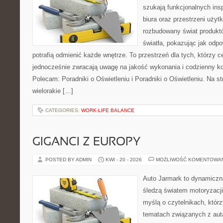
szukają funkcjonalnych ins
biura oraz przestrzeni użyt
rozbudowany świat produkt
światła, pokazując jak odp
potrafią odmienić każde wnętrze. To przestrzeń dla tych, którzy c
jednocześnie zwracają uwagę na jakość wykonania i codzienny k
Polecam: Poradniki o Oświetleniu i Poradniki o Oświetleniu. Na s
wielorakie […]
CATEGORIES:
WORK-LIFE BALANCE
GIGANCI Z EUROPY
POSTED BY ADMIN
KWI - 20 - 2026
MOŻLIWOŚĆ KOMENTOWA
Auto Jarmark to dynamiczna
śledzą światem motoryzacji
myślą o czytelnikach, któr
tematach związanych z aut