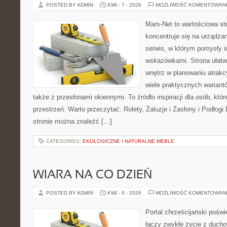
POSTED BY ADMIN
KWI - 7 - 2026
MOŻLIWOŚĆ KOMENTOWAN
Mars-Net to wartościowa str
koncentruje się na urządza
serwis, w którym pomysły 
wskazówkami. Strona ułatw
wnętrz w planowaniu atrakc
wiele praktycznych wariant
także z przesłonami okiennymi. To źródło inspiracji dla osób, k
przestrzeń. Warto przeczytać: Rolety, Żaluzje i Zasłony i Podłog
stronie można znaleźć […]
CATEGORIES:
EKOLOGICZNE I NATURALNE MEBLE
WIARA NA CO DZIEŃ
POSTED BY ADMIN
KWI - 6 - 2026
MOŻLIWOŚĆ KOMENTOWAN
Portal chrześcijański poświ
łączy zwykłe życie z ducho