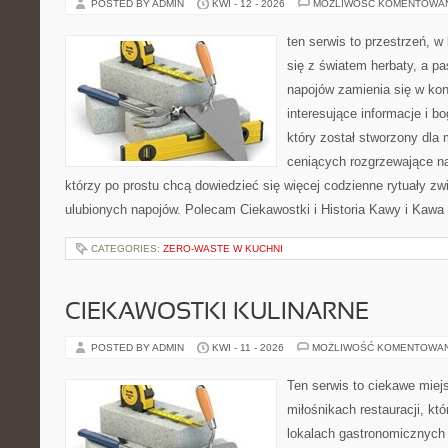
POSTED BY ADMIN
KWI - 12 - 2026
MOŻLIWOŚĆ KOMENTOWA
ten serwis to przestrzeń, w
się z światem herbaty, a p
napojów zamienia się w konk
interesujące informacje i bo
który został stworzony dla
ceniących rozgrzewające na
którzy po prostu chcą dowiedzieć się więcej codzienne rytuały 
ulubionych napojów. Polecam Ciekawostki i Historia Kawy i Kawa 
CATEGORIES:
ZERO-WASTE W KUCHNI
CIEKAWOSTKI KULINARNE
POSTED BY ADMIN
KWI - 11 - 2026
MOŻLIWOŚĆ KOMENTOWA
Ten serwis to ciekawe miej
miłośnikach restauracji, któ
lokalach gastronomicznych 