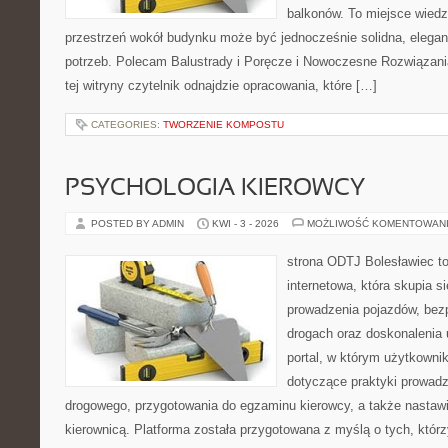
balkonów. To miejsce wiedzy
przestrzeń wokół budynku może być jednocześnie solidna, elega
potrzeb. Polecam Balustrady i Poręcze i Nowoczesne Rozwiązani
tej witryny czytelnik odnajdzie opracowania, które […]
CATEGORIES:
TWORZENIE KOMPOSTU
PSYCHOLOGIA KIEROWCY
POSTED BY ADMIN
KWI - 3 - 2026
MOŻLIWOŚĆ KOMENTOWAN
strona ODTJ Bolesławiec to
internetowa, która skupia s
prowadzenia pojazdów, bez
drogach oraz doskonalenia 
portal, w którym użytkownik
dotyczące praktyki prowadz
drogowego, przygotowania do egzaminu kierowcy, a także nastaw
kierownicą. Platforma została przygotowana z myślą o tych, którz