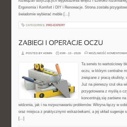
rozwiązań dotyczących wyposażenia wnętrz i szeroko rozumianeg
Ergonomia i Komfort i DIY i Renowacje. Strona została przygotow
świadomie wybierać meble […]
CATEGORIES:
PRO-EXPERT
ZABIEGI I OPERACJE OCZU
POSTED BY ADMIN
KWI - 10 - 2026
MOŻLIWOŚĆ KOMENTOWA
Ta serwis to wartościowy b
oczu, w którym centralne m
związane z pracą okulisty, 
Już na pierwszy rzut oka wi
przygotowana z myślą o czy
koncentrują się zarówno n
widzenia, jak i na rozpoznawaniu problemów. Witryna łączy w sob
oraz miejsca z praktycznymi wskazówkami, a jej układ sugeruje s
[…]