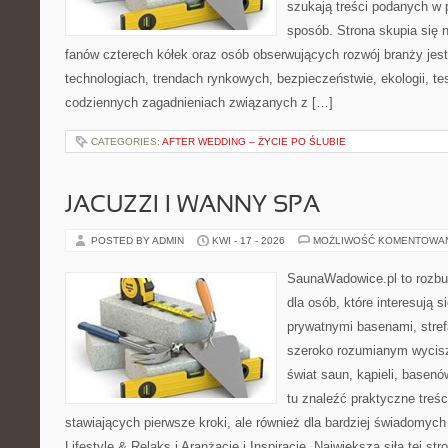
szukają treści podanych w 
sposób. Strona skupia się 
fanów czterech kółek oraz osób obserwujących rozwój branży jes
technologiach, trendach rynkowych, bezpieczeństwie, ekologii, t
codziennych zagadnieniach związanych z […]
CATEGORIES:
AFTER WEDDING – ŻYCIE PO ŚLUBIE
JACUZZI I WANNY SPA
POSTED BY ADMIN
KWI - 17 - 2026
MOŻLIWOŚĆ KOMENTOWA
SaunaWadowice.pl to rozbu
dla osób, które interesują s
prywatnymi basenami, stref
szeroko rozumianym wycisz
świat saun, kąpieli, base
tu znaleźć praktyczne treś
stawiających pierwsze kroki, ale również dla bardziej świadomyc
Lifestyle & Relaks i Aranżacje i Inspiracje. Największą siłą tej st