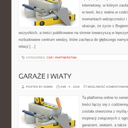
internetowy, w którym zauf
w teorii, lecz realna w codz
momentach wdzięczności i 
ukazuje, że życie z Bogie
wszystkich, a treści publikowane na stronie towarzyszą w lepszym 
rozbudowane centrum wiedzy, które zachęca do głębszego namys
relacji […]
CATEGORIES:
CSR I PARTNERSTWA
GARAŻE I WIATY
POSTED BY ADMIN
KWI - 5 - 2026
MOŻLIWOŚĆ KOMENTOWAN
Ta platforma online to serw
treści łączy się z codzien
została stworzona z myślą
inspiracji związanych z og
garażami, wiatami, a także