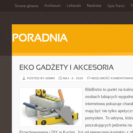
Archiwum
Lekarski
Nadzieje
T
Strona główna
Spis Treści
PORADNIA
EKO GADŻETY I AKCESORIA
POSTED BY ADMIN
MAJ - 4 - 2026
MOŻLIWOŚĆ KOMENTOWAN
BibiBistro to punkt na kulin
osobach lubiących wygodne
internetowa pokazuje charak
mają być nie tylko apetyczn
pomysłem. To witryna, któr
poszukujących jedzenia na 
Przechowywania i DIY w Kuchni. Już od pierwszego kontaktu z o