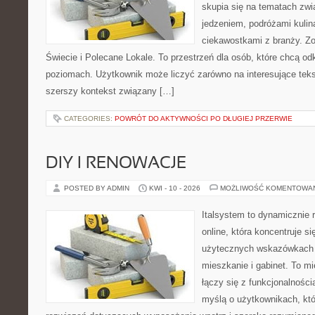
skupia się na tematach zwi
jedzeniem, podróżami kulina
ciekawostkami z branży. Zo
Świecie i Polecane Lokale. To przestrzeń dla osób, które chcą o
poziomach. Użytkownik może liczyć zarówno na interesujące tekst
szerszy kontekst związany […]
CATEGORIES:
POWRÓT DO AKTYWNOŚCI PO DŁUGIEJ PRZERWIE
DIY I RENOWACJE
POSTED BY ADMIN
KWI - 10 - 2026
MOŻLIWOŚĆ KOMENTOWA
Italsystem to dynamicznie r
online, która koncentruje si
użytecznych wskazówkach 
mieszkanie i gabinet. To m
łączy się z funkcjonalności
myślą o użytkownikach, kt