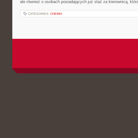
ale również o osobach posiadających już staż za kierownicą, któr
CATEGORIES:
CHEMIA