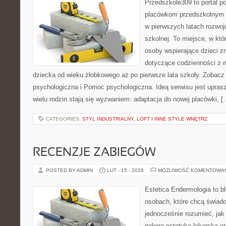
Przedszkole309 to portal p
placówkom przedszkolnym o
w pierwszych latach rozwoj
szkolnej. To miejsce, w któ
osoby wspierające dzieci z
dotyczące codzienności z 
dziecka od wieku żłobkowego aż po pierwsze lata szkoły. Zobac
psychologiczna i Pomoc psychologiczna. Ideą serwisu jest uprasz
wielu rodzin stają się wyzwaniem: adaptacja do nowej placówki, [
CATEGORIES:
STYL INDUSTRIALNY, LOFT I INNE STYLE WNĘTRZ
RECENZJE ZABIEGÓW
POSTED BY ADMIN
LUT - 15 - 2026
MOŻLIWOŚĆ KOMENTOWA
Estetica Endermologia to b
osobach, które chcą świado
jednocześnie rozumieć, jak
polega estetyka lekarska or