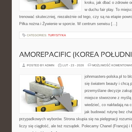
kroku, jak dbać o zdrowie o
w duchu fair play. To miejs
trenować skuteczniej, niezależnie od tego, czy są na etapie powr
Piłka nożna i Żywienie w sporcie. W centrum serwisu […]
CATEGORIES:
TURYSTYKA
AMOREPACIFIC (KOREA POŁUDN
POSTED BY ADMIN
LUT - 23 - 2026
MOŻLIWOŚĆ KOMENTOWA
johnmasters-polska.pl to blo
się światem beauty i chcą 
przemyślane decyzje zakup
miejsce stworzone z myślą o
wiedzieć, co nakładają na ce
jak budować rutynę bez ch
przypadkowych wyborów. Strona skupia się na pielęgnacji rozumia
liczy się ciągłość, ale też rozsądek. Polecamy Chanel (Francja)