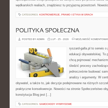
wędkarskich realiach, znajdziesz tu przyjazną przestrzeń. Nowośc
CATEGORIES:
KONTROWERSJE, PRAWO I ETYKA W GRACH
POLITYKA SPOŁECZNA
POSTED BY ADMIN
LUT - 25 - 2026
MOŻLIWOŚĆ KOMENTOWA
ryszard-galla.pl to serwis o 
edukacji obywatelskiej. To 
chcą pojmować mechanizmy
śledzić procesy zachodząc
jednocześnie budować samo
analizy i argumenty. W cen
obywatel, a także to, jak decyzje podejmowane na różnych szczeb
praktyczne konsekwencje. Nowości na stronie Społeczeństwo obyw
konstytucja Blog jest […]
CATEGORIES:
SAMOCHODY HYBRYDOWE