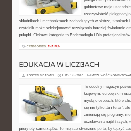
gabinetowe mają uzasadnien
rzeczywistość pielęgnacyjn
składnikach i mechanizmach zachodzących w skórze, tkankach i 
czytelnik może selekcjonować rozwiązania bardziej świadomie or
pułapki. Ciekawe kategorie to Endermologia i Dla profesjonalistó
CATEGORIES:
THAIFUN
EDUKACJA W LICZBACH
POSTED BY ADMIN
LUT - 14 - 2026
MOŻLIWOŚĆ KOMENTOWA
To oddolny magazyn poświę
krajowym, europejskim oraz
myślą o osobach, które chc
się nie tylko „tu i teraz”, a
zmieniają się programy, me
oczekiwania najbliższych, 
priorytety samorządów. To miejsce stworzone po to, by łączyć co