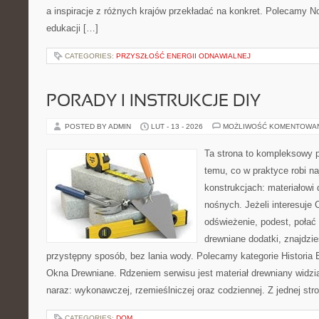
a inspiracje z różnych krajów przekładać na konkret. Polecamy 
edukacji […]
CATEGORIES:
PRZYSZŁOŚĆ ENERGII ODNAWIALNEJ
PORADY I INSTRUKCJE DIY
POSTED BY ADMIN
LUT - 13 - 2026
MOŻLIWOŚĆ KOMENTOWA
Ta strona to kompleksowy p
temu, co w praktyce robi n
konstrukcjach: materiałow
nośnych. Jeżeli interesuje
odświeżenie, podest, połać
drewniane dodatki, znajdzi
przystępny sposób, bez lania wody. Polecamy kategorie Historia
Okna Drewniane. Rdzeniem serwisu jest materiał drewniany widzi
naraz: wykonawczej, rzemieślniczej oraz codziennej. Z jednej str
CATEGORIES:
DOM