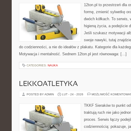
12ton.pl to przestrzeń dla 
formę, zmienić sylwetkę or
dwóch kółkach. To serwis, w
higieną życia, a podejście 
Jeśli szukasz motywacji a
swoje nawyki, tutaj znajdz
do codzienności, a nie do ideałów z plakatu. Kategorie dla każdego
Motywacja i mentalność. Sednem 12ton.pl jest równowaga: […]
CATEGORIES:
NAUKA
LEKKOATLETYKA
POSTED BY ADMIN
LUT - 24 - 2026
MOŻLIWOŚĆ KOMENTOWA
TKKF Sieraków to punkt odn
traktują ruch nie jako jedno
proces. Serwis łączy podej
codziennością: pokazuje, j