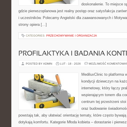
doskonalenie. To miejsce sp
gdzie pierwszoplanowa jest realny postęp oraz satysfakcja zarów
i uczestników. Polecamy Angielski dla zaawansowanych i Motywacj
strony opiera […]
CATEGORIES:
PRZECHOWYWANIE I ORGANIZACJA
PROFILAKTYKA I BADANIA KON
POSTED BY ADMIN
LUT - 18 - 2026
MOŻLIWOŚĆ KOMENTOWA
MediluxClinic to platforma 
kondycji dziewczyn na każd
internetowy, który łączy pr
wspierającym tonem dla co
centrum tej przestrzeni sto
oraz budowanie świadomośc
powstają tak, aby ułatwiać orientację tematy, które często bywają
dotykają komfortu. Kategorie Młoda kobieta – dorastanie i pierwsz