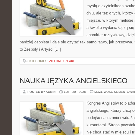
myślą o czytelnikach szuk
dniu, ale też o tych, którz
miejsce, w którym melodie 
a świeże wydania łączą się
charakter rozrywkowy, dzię
bardziej osobista i daje się czytać tak samo łatwo, jak przeżywa.
to Zespoły i Artyści […]
CATEGORIES:
ZIELONE SZLAKI
NAUKA JĘZYKA ANGIELSKIEGO
POSTED BY ADMIN
LUT - 20 - 2026
MOŻLIWOŚĆ KOMENTOWA
Kongres Anglistów to platfo
angielskiego, którzy chcą
podejść nauczania i wdraża
kursantami. Strona powstał
nie chcą stać w miejscu i t