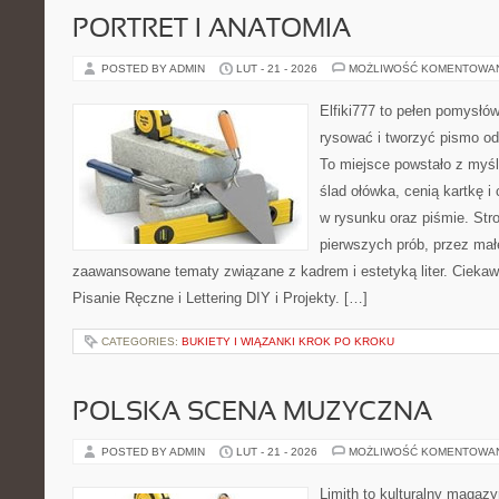
PORTRET I ANATOMIA
POSTED BY ADMIN
LUT - 21 - 2026
MOŻLIWOŚĆ KOMENTOWA
Elfiki777 to pełen pomysłów
rysować i tworzyć pismo o
To miejsce powstało z myśl
ślad ołówka, cenią kartkę 
w rysunku oraz piśmie. Str
pierwszych prób, przez małe
zaawansowane tematy związane z kadrem i estetyką liter. Ciekaw
Pisanie Ręczne i Lettering DIY i Projekty. […]
CATEGORIES:
BUKIETY I WIĄZANKI KROK PO KROKU
POLSKA SCENA MUZYCZNA
POSTED BY ADMIN
LUT - 21 - 2026
MOŻLIWOŚĆ KOMENTOWA
Limith to kulturalny magaz