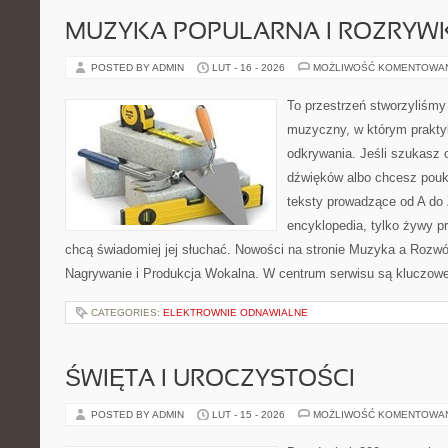
MUZYKA POPULARNA I ROZRY
POSTED BY ADMIN
LUT - 16 - 2026
MOŻLIWOŚĆ KOMENTOWA
To przestrzeń stworzyliśmy
muzyczny, w którym praktyk
odkrywania. Jeśli szukasz c
dźwięków albo chcesz poukł
teksty prowadzące od A do 
encyklopedia, tylko żywy p
chcą świadomiej jej słuchać. Nowości na stronie Muzyka a Rozwój
Nagrywanie i Produkcja Wokalna. W centrum serwisu są kluczow
CATEGORIES:
ELEKTROWNIE ODNAWIALNE
ŚWIĘTA I UROCZYSTOŚCI
POSTED BY ADMIN
LUT - 15 - 2026
MOŻLIWOŚĆ KOMENTOWA