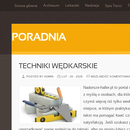
Archiwum
Lekarski
Nadzieje
T
Strona główna
Spis Treści
PORADNIA
TECHNIKI WĘDKARSKIE
POSTED BY ADMIN
LUT - 26 - 2026
MOŻLIWOŚĆ KOMENTOWA
Nadorsze-haller.pl to portal
z myślą o osobach, dla któ
czymś więcej niż tylko we
miejsce, w którym praktyka
tekst ma pomagać łowić czę
satysfakcją. Jeśli szukasz
uporządkować swoje podejście do taktyki, albo po prostu lubisz c