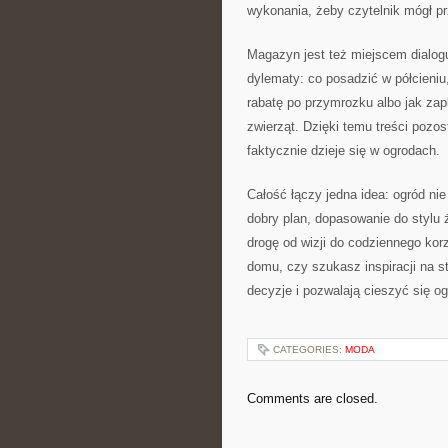
wykonania, żeby czytelnik mógł pr
Magazyn jest też miejscem dialog
dylematy: co posadzić w półcieniu
rabatę po przymrozku albo jak za
zwierząt. Dzięki temu treści pozos
faktycznie dzieje się w ogrodach.
Całość łączy jedna idea: ogród ni
dobry plan, dopasowanie do stylu ż
drogę od wizji do codziennego korz
domu, czy szukasz inspiracji na s
decyzje i pozwalają cieszyć się o
CATEGORIES:
MODA
Comments are closed.