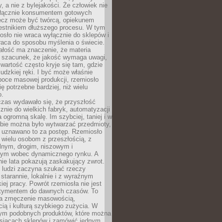
y, a nie z bylejakości. Że człowiek nie
łącznie konsumentem gotowych
lecz może być twórcą, opiekunem
zestnikiem dłuższego procesu. W tym
osło nie wraca wyłącznie do sklepów i
raca do sposobu myślenia o świecie.
ałość ma znaczenie, że materia
a szacunek, że jakość wymaga uwagi,
wartość często kryje się tam, gdzie
ludzkiej ręki. I być może właśnie
poce masowej produkcji, rzemiosło
ię potrzebne bardziej, niż wielu
o.
czas wydawało się, że przyszłość
znie do wielkich fabryk, automatyzacji
a ogromną skalę. Im szybciej, taniej i w
zbie można było wytwarzać przedmioty,
 uznawano to za postęp. Rzemiosło
ę wielu osobom z przeszłością, z
nym, drogim, niszowym i
nym wobec dynamicznego rynku. A
nie lata pokazują zaskakujący zwrot.
j ludzi zaczyna szukać rzeczy
tarannie, lokalnie i z wyraźnym
iej pracy. Powrót rzemiosła nie jest
tymentem do dawnych czasów. To
a zmęczenie masowością,
ą i kulturą szybkiego zużycia. W
nym podobnych produktów, które można
ysiącach sklepów i zamówić jednym