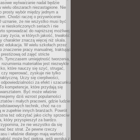
Masowe wytwarzanie nadal będzie
w wielu obszarach niezastąpione. Nie
 o prosty wybór między jednym a
em. Chodzi raczej o przywrócenie
O uznanie, że nie wszystko musi być
 w nieskończonych seriach i nie
rto sprowadzać do najniższej możliwej
zary życia, w których jakość, trwałość
ny charakter znaczą więcej niż skala.
 też edukacja. W wielu szkołach przez
no znaczenie pracy manualnej, traktując
 prestiżową od zajęć stricte
ch. Tymczasem umiejętność tworzenia,
i rozumienia materiałów jest niezwykle
ko, które nauczy się szyć, strugać,
ć czy reperować, zyskuje nie tylko
aktyczną. Uczy się cierpliwości,
 odpowiedzialności za efekt i szacunku
To kompetencje, które przydają się
 warsztatem. Być może właśnie
rwujemy dziś wzrost popularności
ztatów i małych pracowni, gdzie ludzie
podstawowych technik, choć na co
ą w zupełnie innych branżach. Powrót
żna też odczytać jako cichy sprzeciw
, który przyspieszył za bardzo.
rzypomina, że nie wszystko da się
wać bez strat. Że pewne rzeczy
su i właśnie dlatego mają wartość.
ałość może być piękna, jeśli wynika z