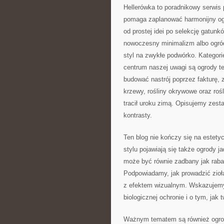
Hellerówka to poradnikowy serwi
pomaga zaplanować harmonijny ogr
od prostej idei po selekcję gatunkó
nowoczesny minimalizm albo ogród 
styl na zwykłe podwórko. Kategori
centrum naszej uwagi są ogrody t
budować nastrój poprzez fakturę,
krzewy, rośliny okrywowe oraz rośl
tracił uroku zimą. Opisujemy zest
kontrasty.
Ten blog nie kończy się na estet
stylu pojawiają się także ogrody 
może być równie zadbany jak rabat
Podpowiadamy, jak prowadzić zioła
z efektem wizualnym. Wskazujemy 
biologicznej ochronie i o tym, jak 
Ważnym tematem są również ogrod