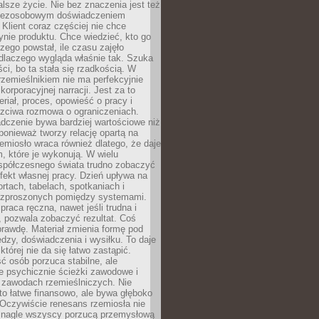
lsze życie. Nie bez znaczenia jest też
bezosobowym doświadczeniem
lient coraz częściej nie chce
nie produktu. Chce wiedzieć, kto go
czego powstał, ile czasu zajęło
dlaczego wygląda właśnie tak. Szuka
ci, bo ta stała się rzadkością. W
rzemieślnikiem nie ma perfekcyjnie
korporacyjnej narracji. Jest za to
eriał, proces, opowieść o pracy i
czciwa rozmowa o ograniczeniach.
dczenie bywa bardziej wartościowe niż
onieważ tworzy relację opartą na
emiosło wraca również dlatego, że daje
 które je wykonują. W wielu
półczesnego świata trudno zobaczyć
ekt własnej pracy. Dzień upływa na
ortach, tabelach, spotkaniach i
ozproszonych pomiędzy systemami.
aca ręczna, nawet jeśli trudna i
 pozwala zobaczyć rezultat. Coś
rawdę. Materiał zmienia formę pod
zy, doświadczenia i wysiłku. To daje
której nie da się łatwo zastąpić.
ć osób porzuca stabilne, ale
e psychicznie ścieżki zawodowe i
w zawodach rzemieślniczych. Nie
to łatwe finansowo, ale bywa głęboko
 Oczywiście renesans rzemiosła nie
 nagle wszyscy porzucą przemysłową