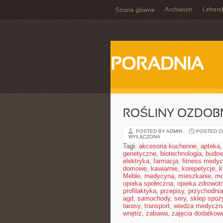
Archiwum
Lekars
Strona główna
PORADNIA
ROŚLINY OZDOB
POSTED BY ADMIN
POSTED ON
WYŁĄCZONA
Tagi:
akcesoria kuchenne
,
apteka
genetyczne
,
biotechnologia
,
budow
elektryka
,
farmacja
,
fitness medy
domowe
,
kawiarnie
,
korepetycje
,
k
Meble
,
medycyna
,
mieszkanie
,
mo
opieka społeczna
,
opieka zdrowot
profilaktyka
,
przepisy
,
przychodnia
agd
,
samochody
,
sery
,
sklep spoż
tarasy
,
transport
,
wiedza medyczn
wnętrz
,
zabawa
,
zajęcia dodatkow