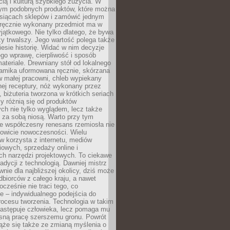
ą i kulturą szybkiego zużycia. W
nym podobnych produktów, które można
ysiącach sklepów i zamówić jednym
, ręcznie wykonany przedmiot ma w
jątkowego. Nie tylko dlatego, że bywa
zy trwalszy. Jego wartość polega także
iesie historię. Widać w nim decyzje
ego wprawę, cierpliwość i sposób
ateriale. Drewniany stół od lokalnego
ramika uformowana ręcznie, skórzana
w małej pracowni, chleb wypiekany
ej receptury, nóż wykonany przez
, biżuteria tworzona w krótkich seriach
zy różnią się od produktów
ch nie tylko wyglądem, lecz także
 za sobą niosą. Warto przy tym
e współczesny renesans rzemiosła nie
kowicie nowoczesności. Wielu
w korzysta z internetu, mediów
owych, sprzedaży online i
h narzędzi projektowych. To ciekawe
radycji z technologią. Dawniej mistrz
wnie dla najbliższej okolicy, dziś może
dbiorców z całego kraju, a nawet
ocześnie nie traci tego, co
e – indywidualnego podejścia do
procesu tworzenia. Technologia w takim
zastępuje człowieka, lecz pomaga mu
sną pracę szerszemu gronu. Powrót
ąże się także ze zmianą myślenia o