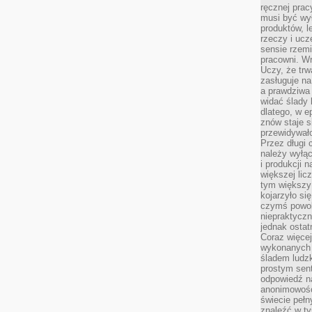
ręcznej prac
musi być wy
produktów, 
rzeczy i uc
sensie rzemi
pracowni. W
Uczy, że trw
zasługuje n
a prawdziwa 
widać ślady 
dlatego, w e
znów staje s
przewidywał
Przez długi 
należy wyłąc
i produkcji n
większej lic
tym większy
kojarzyło si
czymś powol
niepraktycz
jednak ostat
Coraz więce
wykonanych s
śladem ludzk
prostym sen
odpowiedź n
anonimowości
świecie peł
znaleźć w t