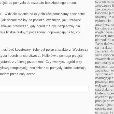
szansę na da
zejść od pomysłu do rezultatu bez zbędnego stresu.
zmęczenie 
zakupowym. K
kupować jedy
u – w dziale pytania od czytelników poruszamy codzienne
stworzył, z 
, jak dobrać rośliny do podłoża kwaśnego, jak uratować
wykonanie i 
autentycznoś
planować przestrzeń, gdy ogród ma być bezpieczny dla
kontakcie z 
tają bliskie realnym potrzebom i odpowiadają na to, co
wygładzonej 
konkret, mat
nierzadko u
Takie doświa
sam zakup, p
e musi być kosztowny, żeby był pełen charakteru. Wystarczy
zaufaniu. Rz
sens osobom,
ycia i odrobina cierpliwości. Hellerówka pomaga przejść
zawodach ws
ystania z zielonej przestrzeni. Czy tworzysz ogród przy
namacalny ef
mailach, rap
tylową kompozycję, znajdziesz tu pomysły, które ułatwiają
zadaniach r
grodem przez cały sezon.
Tymczasem pr
wymagająca,
powstaje nap
wpływem wied
satysfakcję, 
Dlatego częś
wyczerpując
próbuje sił 
zawsze jest 
spełniające.
oznacza, że