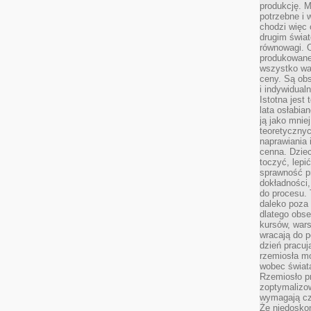
produkcję. 
potrzebne i 
chodzi więc
drugim świat
równowagi. 
produkowane
wszystko wa
ceny. Są obs
i indywidual
Istotna jest
lata osłabia
ją jako mniej
teoretyczny
naprawiania 
cenna. Dziec
toczyć, lepi
sprawność pr
dokładności,
do procesu. 
daleko poza
dlatego obse
kursów, wars
wracają do 
dzień pracuj
rzemiosła mo
wobec świata
Rzemiosło p
zoptymalizo
wymagają cza
Że niedoskon