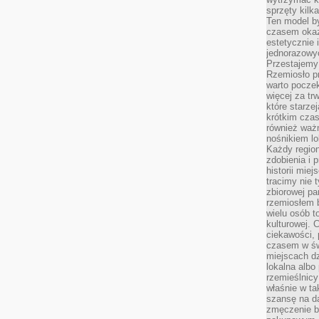
sprzęty kilk
Ten model by
czasem okaz
estetycznie 
jednorazowyc
Przestajemy 
Rzemiosło p
warto poczek
więcej za tr
które starzej
krótkim czas
również ważn
nośnikiem lok
Każdy region
zdobienia i 
historii miej
tracimy nie 
zbiorowej pa
rzemiosłem 
wielu osób t
kulturowej.
ciekawości, 
czasem w św
miejscach dz
lokalna albo 
rzemieślnic
właśnie w ta
szansę na da
zmęczenie 