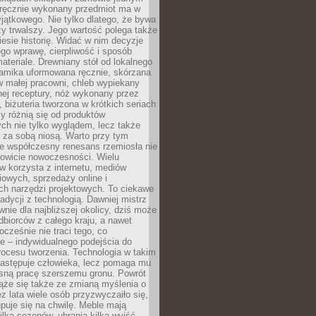
, ręcznie wykonany przedmiot ma w
jątkowego. Nie tylko dlatego, że bywa
zy trwalszy. Jego wartość polega także
iesie historię. Widać w nim decyzje
ego wprawę, cierpliwość i sposób
ateriale. Drewniany stół od lokalnego
ramika uformowana ręcznie, skórzana
w małej pracowni, chleb wypiekany
ej receptury, nóż wykonany przez
, biżuteria tworzona w krótkich seriach
zy różnią się od produktów
ch nie tylko wyglądem, lecz także
 za sobą niosą. Warto przy tym
e współczesny renesans rzemiosła nie
kowicie nowoczesności. Wielu
w korzysta z internetu, mediów
owych, sprzedaży online i
h narzędzi projektowych. To ciekawe
radycji z technologią. Dawniej mistrz
wnie dla najbliższej okolicy, dziś może
dbiorców z całego kraju, a nawet
ocześnie nie traci tego, co
e – indywidualnego podejścia do
procesu tworzenia. Technologia w takim
zastępuje człowieka, lecz pomaga mu
sną pracę szerszemu gronu. Powrót
ąże się także ze zmianą myślenia o
ez lata wiele osób przyzwyczaiło się,
puje się na chwilę. Meble mają
lka sezonów, ubrania kilka wyjść,