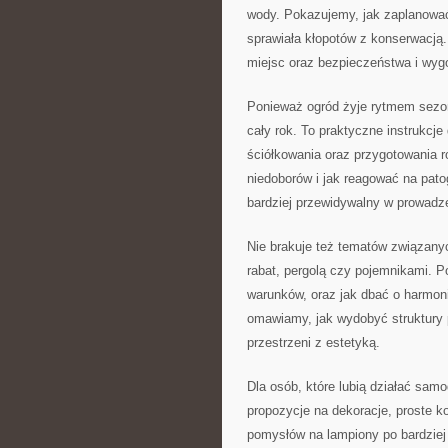
wody. Pokazujemy, jak zaplanować
sprawiała kłopotów z konserwacją. 
miejsc oraz bezpieczeństwa i wyg
Ponieważ ogród żyje rytmem sezon
cały rok. To praktyczne instrukcj
ściółkowania oraz przygotowania 
niedoborów i jak reagować na pat
bardziej przewidywalny w prowadze
Nie brakuje też tematów związanyc
rabat, pergolą czy pojemnikami. P
warunków, oraz jak dbać o harmon
omawiamy, jak wydobyć struktury p
przestrzeni z estetyką.
Dla osób, które lubią działać sam
propozycje na dekoracje, proste k
pomysłów na lampiony po bardziej