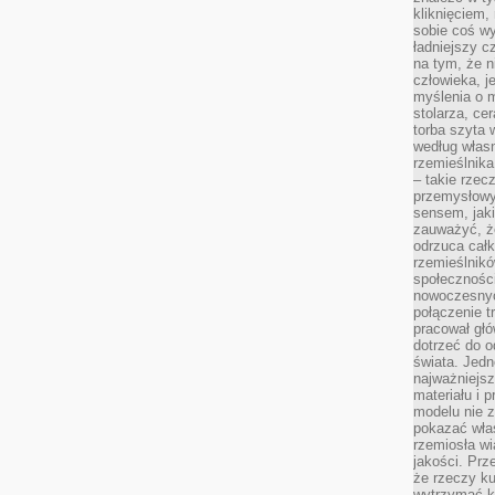
kliknięciem
sobie coś wy
ładniejszy c
na tym, że n
człowieka, j
myślenia o m
stolarza, ce
torba szyta 
według własn
rzemieślnika
– takie rzec
przemysłowy
sensem, jaki
zauważyć, ż
odrzuca cał
rzemieślnikó
społeczności
nowoczesnyc
połączenie t
pracował głó
dotrzeć do o
świata. Jedn
najważniejsz
materiału i 
modelu nie 
pokazać wła
rzemiosła wi
jakości. Prz
że rzeczy ku
wytrzymać ki