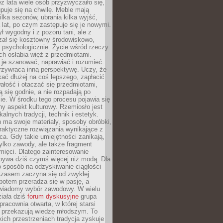
ez lata wiele osób przyzwyczaiło się,
puje się na chwilę. Meble mają
lka sezonów, ubrania kilka wyjść,
a lat, po czym zastępuje się je nowymi.
ł wygodny i z pozoru tani, ale z
ał się kosztowny środowiskowo,
i psychologicznie. Życie wśród rzeczy
h osłabia więź z przedmiotami.
je szanować, naprawiać i rozumieć.
rzywraca inną perspektywę. Uczy, że
ać dłużej na coś lepszego, zapłacić
wałość i otaczać się przedmiotami,
ą się godnie, a nie rozpadają po
ie. W środku tego procesu pojawia się
y aspekt kulturowy. Rzemiosło jest
alnych tradycji, technik i estetyk.
 ma swoje materiały, sposoby obróbki,
praktyczne rozwiązania wynikające z
sca. Gdy takie umiejętności zanikają,
tylko zawody, ale także fragment
mięci. Dlatego zainteresowanie
bywa dziś czymś więcej niż modą. Dla
o sposób na odzyskiwanie ciągłości
 Czasem zaczyna się od zwykłej
potem przeradza się w pasję, a
iadomy wybór zawodowy. W wielu
iała dziś
forum dyskusyjne
grupa
pracownia otwarta, w której starsi
y przekazują wiedzę młodszym. To
kich przestrzeniach tradycja zyskuje