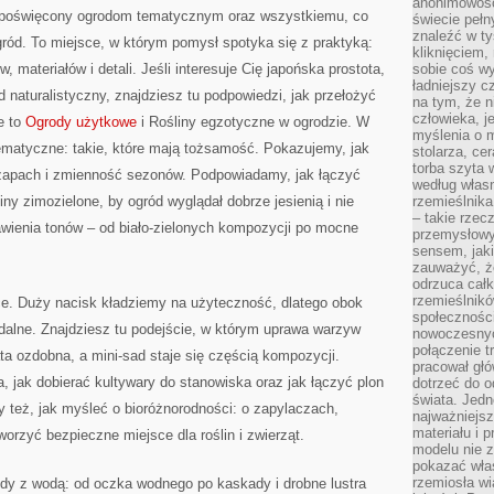
anonimowości
s poświęcony ogrodom tematycznym oraz wszystkiemu, co
świecie peł
znaleźć w t
ód. To miejsce, w którym pomysł spotyka się z praktyką:
kliknięciem
w, materiałów i detali. Jeśli interesuje Cię japońska prostota,
sobie coś wy
ładniejszy c
naturalistyczny, znajdziesz tu podpowiedzi, jak przełożyć
na tym, że n
człowieka, j
e to
Ogrody użytkowe
i Rośliny egzotyczne w ogrodzie. W
myślenia o m
ematyczne: takie, które mają tożsamość. Pokazujemy, jak
stolarza, ce
torba szyta 
 zapach i zmienność sezonów. Podpowiadamy, jak łączyć
według własn
iny zimozielone, by ogród wyglądał dobrze jesienią i nie
rzemieślnika
– takie rzec
awienia tonów – od biało-zielonych kompozycji po mocne
przemysłowy
sensem, jaki
zauważyć, ż
odrzuca cał
rzemieślnikó
yce. Duży nacisk kładziemy na użyteczność, dlatego obok
społeczności
jadalne. Znajdziesz tu podejście, w którym uprawa warzyw
nowoczesnyc
połączenie t
a ozdobna, a mini-sad staje się częścią kompozycji.
pracował głó
, jak dobierać kultywary do stanowiska oraz jak łączyć plon
dotrzeć do o
świata. Jedn
też, jak myśleć o bioróżnorodności: o zapylaczach,
najważniejsz
materiału i 
tworzyć bezpieczne miejsce dla roślin i zwierząt.
modelu nie 
pokazać wła
rzemiosła wi
y z wodą: od oczka wodnego po kaskady i drobne lustra