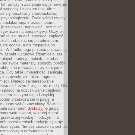
a lat, po czym zastępuje się je nowymi.
ł wygodny i z pozoru tani, ale z
ał się kosztowny środowiskowo,
i psychologicznie. Życie wśród rzeczy
h osłabia więź z przedmiotami.
je szanować, naprawiać i rozumieć.
rzywraca inną perspektywę. Uczy, że
ać dłużej na coś lepszego, zapłacić
wałość i otaczać się przedmiotami,
ą się godnie, a nie rozpadają po
ie. W środku tego procesu pojawia się
y aspekt kulturowy. Rzemiosło jest
alnych tradycji, technik i estetyk.
 ma swoje materiały, sposoby obróbki,
praktyczne rozwiązania wynikające z
sca. Gdy takie umiejętności zanikają,
tylko zawody, ale także fragment
mięci. Dlatego zainteresowanie
bywa dziś czymś więcej niż modą. Dla
o sposób na odzyskiwanie ciągłości
 Czasem zaczyna się od zwykłej
potem przeradza się w pasję, a
iadomy wybór zawodowy. W wielu
iała dziś
forum dyskusyjne
grupa
pracownia otwarta, w której starsi
y przekazują wiedzę młodszym. To
kich przestrzeniach tradycja zyskuje
lsze życie. Nie bez znaczenia jest też
bezosobowym doświadczeniem