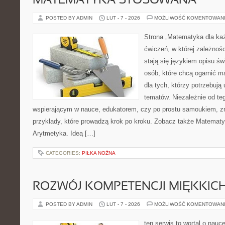
MATEMATYKA STOSOWANA
POSTED BY ADMIN
LUT - 7 - 2026
MOŻLIWOŚĆ KOMENTOWAN
Strona „Matematyka dla każ
ćwiczeń, w której zależnośc
stają się językiem opisu ś
osób, które chcą ogarnić m
dla tych, którzy potrzebują
tematów. Niezależnie od te
wspierającym w nauce, edukatorem, czy po prostu samoukiem, zn
przykłady, które prowadzą krok po kroku. Zobacz także Matemat
Arytmetyka. Ideą […]
CATEGORIES:
PIŁKA NOŻNA
ROZWÓJ KOMPETENCJI MIĘKKIC
POSTED BY ADMIN
LUT - 7 - 2026
MOŻLIWOŚĆ KOMENTOWAN
ten serwis to wortal o nauc