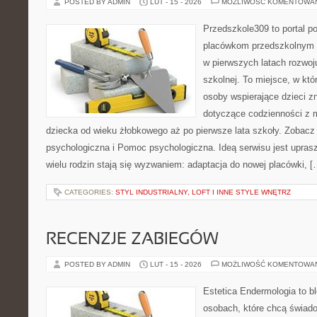
POSTED BY ADMIN
LUT - 15 - 2026
MOŻLIWOŚĆ KOMENTOWA
Przedszkole309 to portal p
placówkom przedszkolnym o
w pierwszych latach rozwoj
szkolnej. To miejsce, w któ
osoby wspierające dzieci z
dotyczące codzienności z 
dziecka od wieku żłobkowego aż po pierwsze lata szkoły. Zobac
psychologiczna i Pomoc psychologiczna. Ideą serwisu jest uprasz
wielu rodzin stają się wyzwaniem: adaptacja do nowej placówki, [
CATEGORIES:
STYL INDUSTRIALNY, LOFT I INNE STYLE WNĘTRZ
RECENZJE ZABIEGÓW
POSTED BY ADMIN
LUT - 15 - 2026
MOŻLIWOŚĆ KOMENTOWA
Estetica Endermologia to b
osobach, które chcą świado