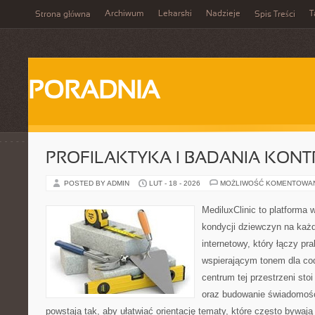
Archiwum
Lekarski
Nadzieje
T
Strona główna
Spis Treści
PORADNIA
PROFILAKTYKA I BADANIA KON
POSTED BY ADMIN
LUT - 18 - 2026
MOŻLIWOŚĆ KOMENTOWA
MediluxClinic to platforma 
kondycji dziewczyn na każd
internetowy, który łączy pr
wspierającym tonem dla co
centrum tej przestrzeni sto
oraz budowanie świadomośc
powstają tak, aby ułatwiać orientację tematy, które często bywają