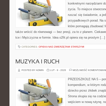
konkretnymi narzędziami do
życia. To miejsce stworzon
ruszać się świadomie, a jed
przypadkowych porad. Na st
które pomagają zbudować f
także wrócić do równowagi — bez presji, za to z planem. Ciekawe 
tce i Mężczyzna w formie. Idea o2fit.pl opiera się na prostym […]
CATEGORIES:
OPIEKA NAD ZWIERZĘTAMI STARSZYMI
MUZYKA I RUCH
POSTED BY ADMIN
LUT - 9 - 2026
MOŻLIWOŚĆ KOMENTOWAN
PRZEDSZKOLE NA 5 – portal
kompendium, w którym rodz
dziecko przez żłobek znajdą
Strona skupia się na codzi
wejściem w nową rutynę, na