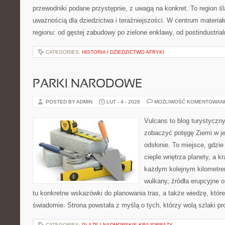
przewodniki podane przystępnie, z uwagą na konkret. To region śl
uważnością dla dziedzictwa i teraźniejszości. W centrum materia
regionu: od gęstej zabudowy po zielone enklawy, od postindustria
CATEGORIES:
HISTORIA I DZIEDZICTWO AFRYKI
PARKI NARODOWE
POSTED BY ADMIN
LUT - 4 - 2026
MOŻLIWOŚĆ KOMENTOWAN
Vulcans to blog turystyczny
zobaczyć potęgę Ziemi w jej
odsłonie. To miejsce, gdzie 
cieple wnętrza planety, a kr
każdym kolejnym kilometrem
wulkany, źródła erupcyjne 
tu konkretne wskazówki do planowania tras, a także wiedzę, któ
świadomie. Strona powstała z myślą o tych, którzy wolą szlaki p
CATEGORIES:
PLAŻE I NADMORSKIE KRAJOBRAZY