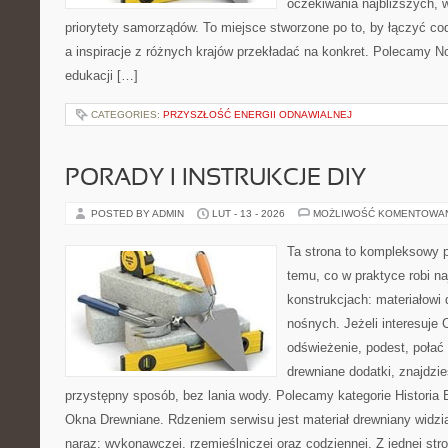
oczekiwania najbliższych, 
priorytety samorządów. To miejsce stworzone po to, by łączyć co
a inspiracje z różnych krajów przekładać na konkret. Polecamy 
edukacji […]
CATEGORIES:
PRZYSZŁOŚĆ ENERGII ODNAWIALNEJ
PORADY I INSTRUKCJE DIY
POSTED BY ADMIN
LUT - 13 - 2026
MOŻLIWOŚĆ KOMENTOWA
Ta strona to kompleksowy p
temu, co w praktyce robi n
konstrukcjach: materiałow
nośnych. Jeżeli interesuje
odświeżenie, podest, połać
drewniane dodatki, znajdzi
przystępny sposób, bez lania wody. Polecamy kategorie Historia
Okna Drewniane. Rdzeniem serwisu jest materiał drewniany widzi
naraz: wykonawczej, rzemieślniczej oraz codziennej. Z jednej str