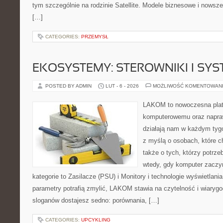
tym szczególnie na rodzinie Satellite. Modele biznesowe i nowsze 
[…]
CATEGORIES:
PRZEMYSŁ
EKOSYSTEMY: STEROWNIKI I SY
POSTED BY ADMIN
LUT - 6 - 2026
MOŻLIWOŚĆ KOMENTOWAN
LAKOM to nowoczesna plat
komputerowemu oraz napra
działają nam w każdym tyg
z myślą o osobach, które 
także o tych, którzy potrz
wtedy, gdy komputer zaczy
kategorie to Zasilacze (PSU) i Monitory i technologie wyświetlani
parametry potrafią zmylić, LAKOM stawia na czytelność i wiaryg
sloganów dostajesz sedno: porównania, […]
CATEGORIES:
UPCYKLING