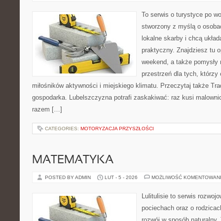
To serwis o turystyce po w
stworzony z myślą o osobac
lokalne skarby i chcą ukła
praktyczny. Znajdziesz tu o
weekend, a także pomysły n
przestrzeń dla tych, którzy 
miłośników aktywności i miejskiego klimatu. Przeczytaj także Trady
gospodarka. Lubelszczyzna potrafi zaskakiwać: raz kusi malown
razem […]
CATEGORIES:
MOTORYZACJA PRZYSZŁOŚCI
MATEMATYKA
POSTED BY ADMIN
LUT - 5 - 2026
MOŻLIWOŚĆ KOMENTOWAN
Lulitulisie to serwis rozwo
pociechach oraz o rodzicac
rozwój w sposób naturalny.