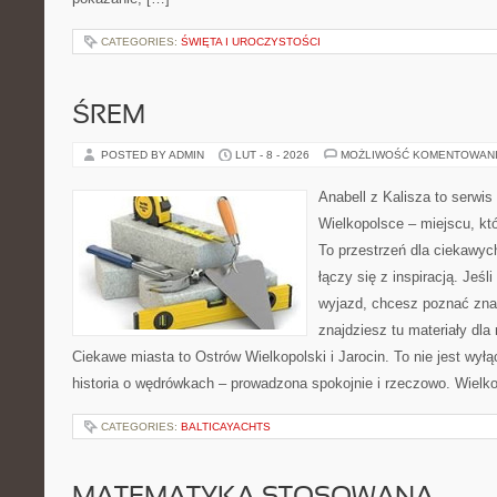
CATEGORIES:
ŚWIĘTA I UROCZYSTOŚCI
ŚREM
POSTED BY ADMIN
LUT - 8 - 2026
MOŻLIWOŚĆ KOMENTOWAN
Anabell z Kalisza to serwi
Wielkopolsce – miejscu, któr
To przestrzeń dla ciekawyc
łączy się z inspiracją. Jeś
wyjazd, chcesz poznać znan
znajdziesz tu materiały dla
Ciekawe miasta to Ostrów Wielkopolski i Jarocin. To nie jest wył
historia o wędrówkach – prowadzona spokojnie i rzeczowo. Wielko
CATEGORIES:
BALTICAYACHTS