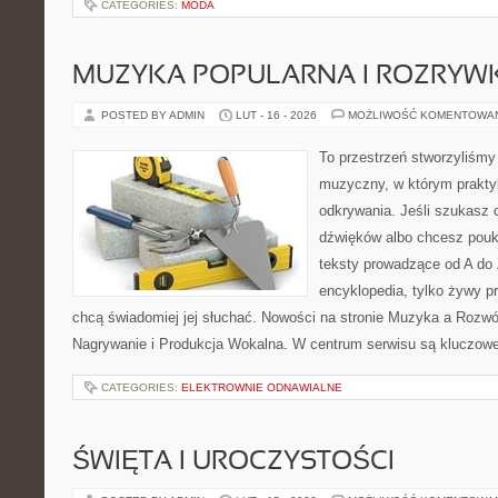
CATEGORIES:
MODA
MUZYKA POPULARNA I ROZRY
POSTED BY ADMIN
LUT - 16 - 2026
MOŻLIWOŚĆ KOMENTOWA
To przestrzeń stworzyliśmy
muzyczny, w którym praktyk
odkrywania. Jeśli szukasz c
dźwięków albo chcesz poukł
teksty prowadzące od A do 
encyklopedia, tylko żywy p
chcą świadomiej jej słuchać. Nowości na stronie Muzyka a Rozwój
Nagrywanie i Produkcja Wokalna. W centrum serwisu są kluczow
CATEGORIES:
ELEKTROWNIE ODNAWIALNE
ŚWIĘTA I UROCZYSTOŚCI