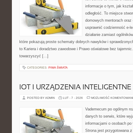
informacje o tym, jak kszta
odległość. To miejsce stwo
domowych mentorach oraz e
usprawnić codzienność e-lea
działanie zamiast ogólników
które pokazują proste schematy dobrych nawyków i sprawdzonych
to Kariera i doradztwo zawodowe i Prawo oświatowe bez tajemnic. 
towarzyszyć […]
CATEGORIES:
PIWA ŚWIATA
IOT I URZĄDZENIA INTELIGENTNE
POSTED BY ADMIN
LUT - 7 - 2026
MOŻLIWOŚĆ KOMENTOWAN
Vademecum po ogólnym roz
danych to serwis, które wyj
informacjami o osobach po
Strona jest przygotowana 