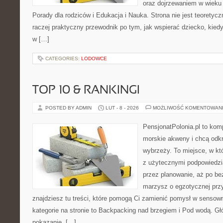
oraz dojrzewaniem w wiek
Porady dla rodziców i Edukacja i Nauka. Strona nie jest teorety
raczej praktyczny przewodnik po tym, jak wspierać dziecko, kiedy 
w […]
CATEGORIES:
LODOWCE
TOP 10 & RANKINGI
POSTED BY ADMIN
LUT - 8 - 2026
MOŻLIWOŚĆ KOMENTOWAN
PensjonatPolonia.pl to kom
morskie akweny i chcą odkr
wybrzeży. To miejsce, w k
z użytecznymi podpowiedzi
przez planowanie, aż po be
marzysz o egzotycznej przy
znajdziesz tu treści, które pomogą Ci zamienić pomysł w sens
kategorie na stronie to Backpacking nad brzegiem i Pod wodą. Gł
pokazanie, […]