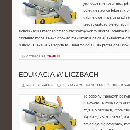
jednocześnie rozumieć, jak
polega estetyka lekarska or
gabinetowe mają uzasadnien
rzeczywistość pielęgnacyjn
składnikach i mechanizmach zachodzących w skórze, tkankach i 
czytelnik może selekcjonować rozwiązania bardziej świadomie or
pułapki. Ciekawe kategorie to Endermologia i Dla profesjonalistó
CATEGORIES:
THAIFUN
EDUKACJA W LICZBACH
POSTED BY ADMIN
LUT - 14 - 2026
MOŻLIWOŚĆ KOMENTOWA
To oddolny magazyn poświę
krajowym, europejskim oraz
myślą o osobach, które chc
się nie tylko „tu i teraz”, a
zmieniają się programy, me