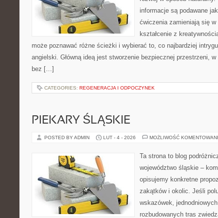
informacje są podawane ja
ćwiczenia zamieniają się w
kształcenie z kreatywności
może poznawać różne ścieżki i wybierać to, co najbardziej intryg
angielski. Główną ideą jest stworzenie bezpiecznej przestrzeni, w
bez […]
CATEGORIES:
REGENERACJA I ODPOCZYNEK
PIEKARY ŚLĄSKIE
POSTED BY ADMIN
LUT - 4 - 2026
MOŻLIWOŚĆ KOMENTOWAN
Ta strona to blog podróżni
województwo śląskie – ko
opisujemy konkretne propo
zakątków i okolic. Jeśli po
wskazówek, jednodniowych 
rozbudowanych tras zwiedza