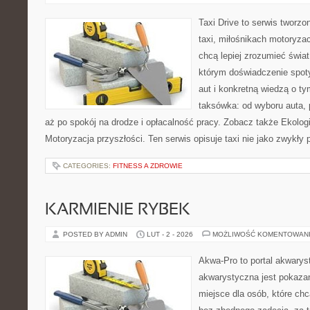
Taxi Drive to serwis tworz
taxi, miłośnikach motoryzac
chcą lepiej zrozumieć świa
którym doświadczenie spot
aut i konkretną wiedzą o t
taksówka: od wyboru auta, 
aż po spokój na drodze i opłacalność pracy. Zobacz także Ekolog
Motoryzacja przyszłości. Ten serwis opisuje taxi nie jako zwykły 
CATEGORIES:
FITNESS A ZDROWIE
KARMIENIE RYBEK
POSTED BY ADMIN
LUT - 2 - 2026
MOŻLIWOŚĆ KOMENTOWAN
Akwa-Pro to portal akwarys
akwarystyczna jest pokazan
miejsce dla osób, które ch