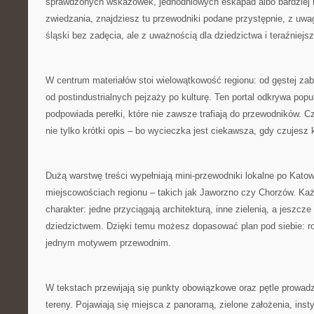
sprawdzonych wskazówek, jednodniowych eskapad albo bardziej 
zwiedzania, znajdziesz tu przewodniki podane przystępnie, z uwag
śląski bez zadęcia, ale z uważnością dla dziedzictwa i teraźniejsz
W centrum materiałów stoi wielowątkowość regionu: od gęstej za
od postindustrialnych pejzaży po kulturę. Ten portal odkrywa popul
podpowiada perełki, które nie zawsze trafiają do przewodników. Cz
nie tylko krótki opis – bo wycieczka jest ciekawsza, gdy czujesz 
Dużą warstwę treści wypełniają mini-przewodniki lokalne po Katow
miejscowościach regionu – takich jak Jaworzno czy Chorzów. Ka
charakter: jedne przyciągają architekturą, inne zielenią, a jeszcz
dziedzictwem. Dzięki temu możesz dopasować plan pod siebie: ro
jednym motywem przewodnim.
W tekstach przewijają się punkty obowiązkowe oraz pętle prowadz
tereny. Pojawiają się miejsca z panoramą, zielone założenia, insty