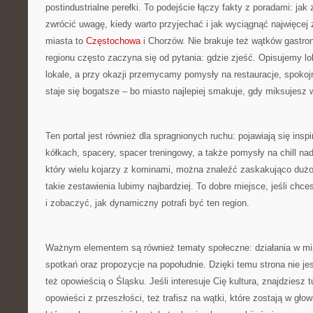
postindustrialne perełki. To podejście łączy fakty z poradami: jak
zwrócić uwagę, kiedy warto przyjechać i jak wyciągnąć najwięcej 
miasta to
Częstochowa
i Chorzów. Nie brakuje też wątków gastr
regionu często zaczyna się od pytania: gdzie zjeść. Opisujemy l
lokale, a przy okazji przemycamy pomysły na restauracje, spokoj
staje się bogatsze – bo miasto najlepiej smakuje, gdy miksujesz w
Ten portal jest również dla spragnionych ruchu: pojawiają się insp
kółkach, spacery, spacer treningowy, a także pomysły na chill nad
który wielu kojarzy z kominami, można znaleźć zaskakująco dużo
takie zestawienia lubimy najbardziej. To dobre miejsce, jeśli chce
i zobaczyć, jak dynamiczny potrafi być ten region.
Ważnym elementem są również tematy społeczne: działania w mia
spotkań oraz propozycje na popołudnie. Dzięki temu strona nie jest
też opowieścią o Śląsku. Jeśli interesuje Cię kultura, znajdziesz tu
opowieści z przeszłości, też trafisz na wątki, które zostają w głow