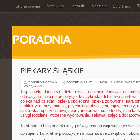
Archiwum
Lekarski
Nadzieje
T
Strona główna
Spis Treści
PORADNIA
PIEKARY ŚLĄSKIE
POSTED BY ADMIN
POSTED ON LUT - 4 - 2026
MOŻLIWOŚĆ K
WYŁĄCZONA
Tagi:
apteka
,
biegacze
,
dieta
,
dzieci
,
edukacja domowa
,
egzamin
edukacyjne
,
hokej
,
korepetycje
,
koszykówka
,
lotnictwo sportowe
,
opieka nad dziećmi
,
opieka społeczna
,
opieka zdrowotna
,
paralot
profilaktyka
,
przychodnia
,
psychologia dziecięca
,
rajdy
,
recepty
,
r
siatkówka
,
sporty halowe
,
sporty motorowe
,
superfoods
,
szkoła
,
s
usługi rodzinne
,
wczesne wychowanie
,
zabawa
,
zajęcia dodatkow
Ta strona to blog podróżniczy poświęcony na województwo śląsk
opisujemy konkretne propozycje na poznawanie zakątków i okolic.