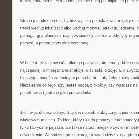
którzy chcą rozumieć kontekst, ale nie chcą przebijać się przez s
Strona jest ułożona tak, by bez wysiłku przeskakiwać między mia
treści według lokalizacji albo według motywu: atrakcje, jedzenie, in
pomaga, gdy planujesz nagłą wycieczkę, ale też wtedy, gdy organi
pomysł, a potem łatwo składasz trasę.
W tle jest też ciekawość – dlatego pojawiają się tematy, które od
najczęściej: o mniej znane atrakcje, o ścieżki, o zdjęcia, o zwycz
blog żyje i podąża za realnymi potrzebami – tak, żeby każdy znala
Niezależnie od tego, czy jesteś osobą z okolicy, czy wpadasz na 
potraktować tę stronę jako przewodnika.
Jeśli więc chcesz odkryć Śląsk w sposób praktyczny, a jednocześ
właściwym miejscu. To blog, który układa propozycje na spacery i
tylko fabryczne pejzaże, ale także natura, miejskie życie i mnós
odwiedzenia. Wchodzisz po inspirację, a wychodzisz z apetytem 