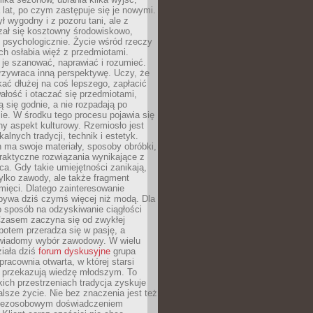
a lat, po czym zastępuje się je nowymi.
ł wygodny i z pozoru tani, ale z
ał się kosztowny środowiskowo,
i psychologicznie. Życie wśród rzeczy
h osłabia więź z przedmiotami.
je szanować, naprawiać i rozumieć.
rzywraca inną perspektywę. Uczy, że
ać dłużej na coś lepszego, zapłacić
wałość i otaczać się przedmiotami,
ą się godnie, a nie rozpadają po
ie. W środku tego procesu pojawia się
y aspekt kulturowy. Rzemiosło jest
alnych tradycji, technik i estetyk.
 ma swoje materiały, sposoby obróbki,
praktyczne rozwiązania wynikające z
sca. Gdy takie umiejętności zanikają,
tylko zawody, ale także fragment
mięci. Dlatego zainteresowanie
bywa dziś czymś więcej niż modą. Dla
o sposób na odzyskiwanie ciągłości
 Czasem zaczyna się od zwykłej
potem przeradza się w pasję, a
iadomy wybór zawodowy. W wielu
iała dziś
forum dyskusyjne
grupa
pracownia otwarta, w której starsi
y przekazują wiedzę młodszym. To
kich przestrzeniach tradycja zyskuje
lsze życie. Nie bez znaczenia jest też
bezosobowym doświadczeniem