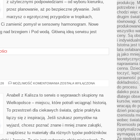
z użytecznymi podpowiedziami – od wyboru kierunku,
produkcję. 
potrzebne i 
przez planowanie, aż po bezpieczne pływanie. Jeśli
chodzi więc
marzysz o egzotycznej przygodzie w tropikach,
drugim świat
równowagi. 
ogą Ci zamienić pomysł w sensowny harmonogram. Nowe
produkowane
wszystko wa
ng nad brzegiem i Pod wodą. Główną ideą serwisu jest
ceny. Są obs
i indywidual
Istotna jest
lata osłabia
OŚCI
ją jako mniej
teoretyczny
naprawiania 
cenna. Dziec
toczyć, lepi
sprawność pr
dokładności,
ŚREM
026
MOŻLIWOŚĆ KOMENTOWANIA
ZOSTAŁA WYŁĄCZONA
do procesu. 
daleko poza
Anabell z Kalisza to serwis o wyprawach skupiony na
dlatego obse
kursów, wars
Wielkopolsce – miejscu, które potrafi wciągnąć historią.
wracają do 
To przestrzeń dla ciekawych świata, gdzie praktyka
dzień pracuj
rzemiosła mo
łączy się z inspiracją. Jeśli szukasz pomysłów na
wobec świata
Rzemiosło p
wyjazd, chcesz poznać znane i mniej znane zakątki,
zoptymalizo
znajdziesz tu materiały dla różnych typów podróżników.
wymagają cza
Że niedoskon