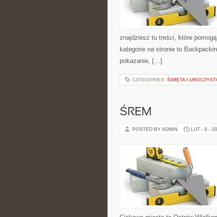
znajdziesz tu treści, które pom
kategorie na stronie to Backpacki
pokazanie, […]
CATEGORIES:
ŚWIĘTA I UROCZYST
ŚREM
POSTED BY ADMIN
LUT - 8 - 2