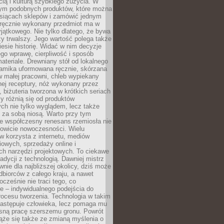
ą i kulturą szybkiego zużycia. W
nym podobnych produktów, które można
ysiącach sklepów i zamówić jednym
, ręcznie wykonany przedmiot ma w
jątkowego. Nie tylko dlatego, że bywa
zy trwalszy. Jego wartość polega także
iesie historię. Widać w nim decyzje
ego wprawę, cierpliwość i sposób
ateriale. Drewniany stół od lokalnego
ramika uformowana ręcznie, skórzana
w małej pracowni, chleb wypiekany
ej receptury, nóż wykonany przez
, biżuteria tworzona w krótkich seriach
zy różnią się od produktów
ch nie tylko wyglądem, lecz także
 za sobą niosą. Warto przy tym
e współczesny renesans rzemiosła nie
kowicie nowoczesności. Wielu
w korzysta z internetu, mediów
owych, sprzedaży online i
h narzędzi projektowych. To ciekawe
radycji z technologią. Dawniej mistrz
wnie dla najbliższej okolicy, dziś może
dbiorców z całego kraju, a nawet
ocześnie nie traci tego, co
e – indywidualnego podejścia do
procesu tworzenia. Technologia w takim
zastępuje człowieka, lecz pomaga mu
sną pracę szerszemu gronu. Powrót
ąże się także ze zmianą myślenia o