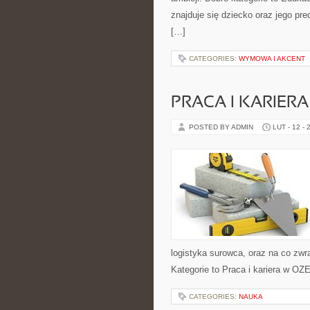
znajduje się dziecko oraz jego pr
[…]
CATEGORIES:
WYMOWA I AKCENT
PRACA I KARIERA
POSTED BY ADMIN
LUT - 12 - 
logistyka surowca, oraz na co zw
Kategorie to Praca i kariera w OZE
CATEGORIES:
NAUKA