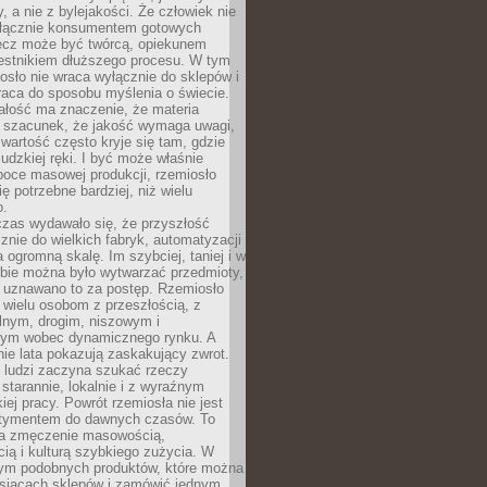
y, a nie z bylejakości. Że człowiek nie
łącznie konsumentem gotowych
lecz może być twórcą, opiekunem
zestnikiem dłuższego procesu. W tym
osło nie wraca wyłącznie do sklepów i
raca do sposobu myślenia o świecie.
ałość ma znaczenie, że materia
a szacunek, że jakość wymaga uwagi,
wartość często kryje się tam, gdzie
ludzkiej ręki. I być może właśnie
poce masowej produkcji, rzemiosło
ię potrzebne bardziej, niż wielu
o.
czas wydawało się, że przyszłość
znie do wielkich fabryk, automatyzacji
a ogromną skalę. Im szybciej, taniej i w
zbie można było wytwarzać przedmioty,
 uznawano to za postęp. Rzemiosło
ę wielu osobom z przeszłością, z
nym, drogim, niszowym i
nym wobec dynamicznego rynku. A
nie lata pokazują zaskakujący zwrot.
j ludzi zaczyna szukać rzeczy
tarannie, lokalnie i z wyraźnym
iej pracy. Powrót rzemiosła nie jest
tymentem do dawnych czasów. To
a zmęczenie masowością,
ą i kulturą szybkiego zużycia. W
nym podobnych produktów, które można
ysiącach sklepów i zamówić jednym