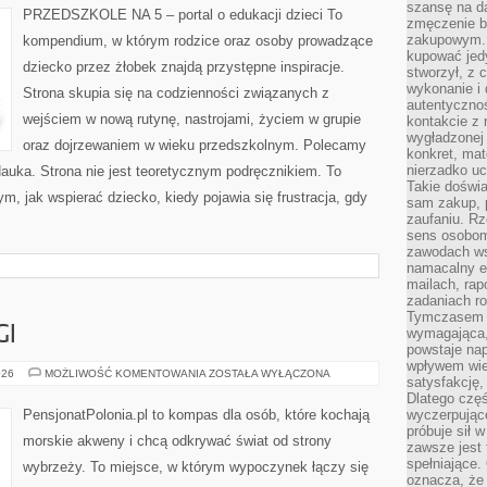
szansę na da
PRZEDSZKOLE NA 5 – portal o edukacji dzieci To
zmęczenie 
zakupowym. K
kompendium, w którym rodzice oraz osoby prowadzące
kupować jedy
dziecko przez żłobek znajdą przystępne inspiracje.
stworzył, z 
wykonanie i 
Strona skupia się na codzienności związanych z
autentycznoś
wejściem w nową rutynę, nastrojami, życiem w grupie
kontakcie z 
wygładzonej 
oraz dojrzewaniem w wieku przedszkolnym. Polecamy
konkret, mat
nierzadko u
Nauka. Strona nie jest teoretycznym podręcznikiem. To
Takie doświa
m, jak wspierać dziecko, kiedy pojawia się frustracja, gdy
sam zakup, p
zaufaniu. Rz
sens osobom,
zawodach ws
namacalny ef
mailach, rap
zadaniach r
Tymczasem pr
GI
wymagająca,
powstaje nap
wpływem wied
TOP
026
MOŻLIWOŚĆ KOMENTOWANIA
ZOSTAŁA WYŁĄCZONA
satysfakcję, 
10
&
Dlatego częś
RANKINGI
PensjonatPolonia.pl to kompas dla osób, które kochają
wyczerpując
próbuje sił 
morskie akweny i chcą odkrywać świat od strony
zawsze jest 
spełniające.
wybrzeży. To miejsce, w którym wypoczynek łączy się
oznacza, że