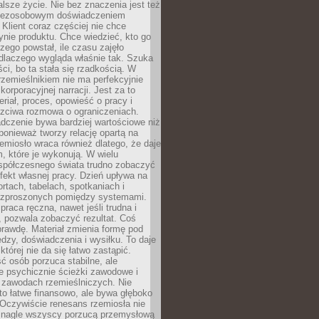
lsze życie. Nie bez znaczenia jest też
bezosobowym doświadczeniem
lient coraz częściej nie chce
nie produktu. Chce wiedzieć, kto go
czego powstał, ile czasu zajęło
dlaczego wygląda właśnie tak. Szuka
ci, bo ta stała się rzadkością. W
rzemieślnikiem nie ma perfekcyjnie
korporacyjnej narracji. Jest za to
eriał, proces, opowieść o pracy i
czciwa rozmowa o ograniczeniach.
dczenie bywa bardziej wartościowe niż
onieważ tworzy relację opartą na
emiosło wraca również dlatego, że daje
 które je wykonują. W wielu
półczesnego świata trudno zobaczyć
ekt własnej pracy. Dzień upływa na
ortach, tabelach, spotkaniach i
ozproszonych pomiędzy systemami.
aca ręczna, nawet jeśli trudna i
 pozwala zobaczyć rezultat. Coś
rawdę. Materiał zmienia formę pod
zy, doświadczenia i wysiłku. To daje
której nie da się łatwo zastąpić.
ć osób porzuca stabilne, ale
e psychicznie ścieżki zawodowe i
w zawodach rzemieślniczych. Nie
to łatwe finansowo, ale bywa głęboko
 Oczywiście renesans rzemiosła nie
 nagle wszyscy porzucą przemysłową