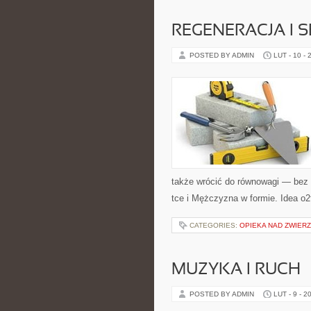
REGENERACJA I 
POSTED BY ADMIN
LUT - 10 - 
także wrócić do równowagi — bez p
tce i Mężczyzna w formie. Idea o2f
CATEGORIES:
OPIEKA NAD ZWIERZ
MUZYKA I RUCH
POSTED BY ADMIN
LUT - 9 - 2