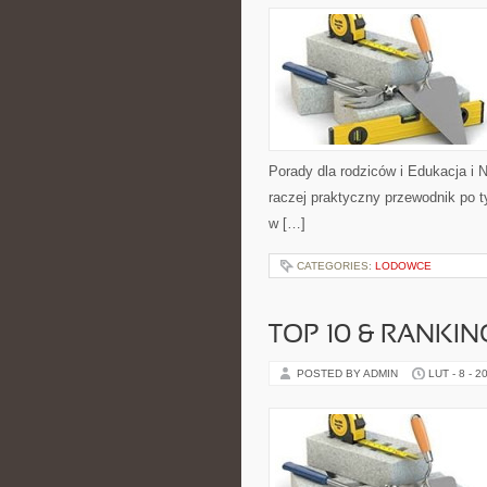
Porady dla rodziców i Edukacja i 
raczej praktyczny przewodnik po ty
w […]
CATEGORIES:
LODOWCE
TOP 10 & RANKIN
POSTED BY ADMIN
LUT - 8 - 2