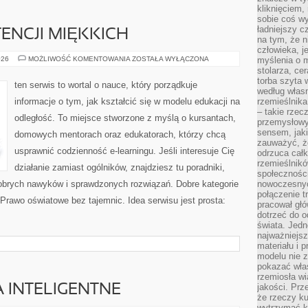
kliknięciem
sobie coś wy
ładniejszy c
ENCJI MIĘKKICH
na tym, że n
człowieka, j
ROZWÓJ
026
MOŻLIWOŚĆ KOMENTOWANIA
ZOSTAŁA WYŁĄCZONA
myślenia o m
KOMPETENCJI
stolarza, ce
MIĘKKICH
torba szyta 
ten serwis to wortal o nauce, który porządkuje
według własn
informacje o tym, jak kształcić się w modelu edukacji na
rzemieślnika
– takie rzec
odległość. To miejsce stworzone z myślą o kursantach,
przemysłowy
sensem, jaki
domowych mentorach oraz edukatorach, którzy chcą
zauważyć, ż
usprawnić codzienność e-learningu. Jeśli interesuje Cię
odrzuca cał
rzemieślnikó
działanie zamiast ogólników, znajdziesz tu poradniki,
społeczności
obrych nawyków i sprawdzonych rozwiązań. Dobre kategorie
nowoczesnyc
połączenie t
 Prawo oświatowe bez tajemnic. Idea serwisu jest prosta:
pracował głó
dotrzeć do o
świata. Jedn
najważniejsz
materiału i 
modelu nie 
pokazać wła
rzemiosła wi
jakości. Prz
A INTELIGENTNE
że rzeczy ku
wytrzymać ki