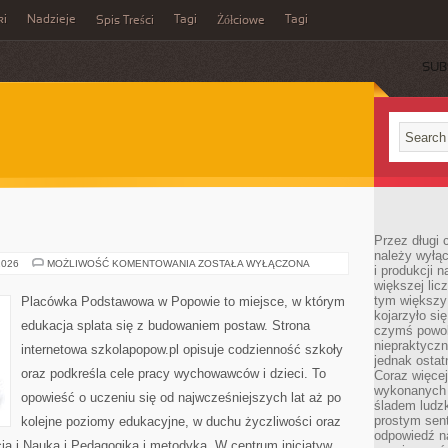
ki
Nadzieje
Tagi
Tagi
Spis Treści
Żółciowe
SUB
Przez długi 
należy wyłąc
ŻYCIE
2026
MOŻLIWOŚĆ KOMENTOWANIA
ZOSTAŁA WYŁĄCZONA
i produkcji n
SZKOŁY
większej lic
tym większy
Placówka Podstawowa w Popowie to miejsce, w którym
kojarzyło si
edukacja splata się z budowaniem postaw. Strona
czymś powol
niepraktycz
internetowa szkolapopow.pl opisuje codzienność szkoły
jednak ostat
oraz podkreśla cele pracy wychowawców i dzieci. To
Coraz więce
wykonanych s
opowieść o uczeniu się od najwcześniejszych lat aż po
śladem ludzk
prostym sen
kolejne poziomy edukacyjne, w duchu życzliwości oraz
odpowiedź n
cja i Nauka i Pedagogika i metodyka. W centrum inicjatyw