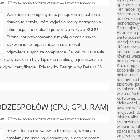
IOT
026
MOŻLIWOŚĆ KOMENTOWANIA
ZOSTAŁA WYŁĄCZONA
sprzęty kilk
I
Ten model by
URZĄDZENIA
INTELIGENTNE
czasem okaz
Vademecum po ogólnym rozporządzeniu o ochronie
estetycznie 
danych to serwis, które wyjaśnia reguły zarządzania
jednorazowyc
Przestajemy 
informacjami o osobach po wejściu w życie RODO.
Rzemiosło p
Strona jest przygotowana z myślą o codziennych
warto poczek
więcej za tr
wyzwaniach w organizacjach oraz u osób
które starzej
krótkim czas
odpowiedzialnych za compliance. Jej cel to ułatwienie
również ważn
ób, aby działania były logiczne na błędy, a jednocześnie
nośnikiem lok
Każdy region
udyty i certyfikacje i Privacy by Design & by Default. W
zdobienia i 
historii miej
tracimy nie 
zbiorowej pa
rzemiosłem 
wielu osób t
kulturowej.
ciekawości, 
DZESPOŁÓW (CPU, GPU, RAM)
czasem w św
miejscach dz
lokalna albo 
PORÓWNANIA
026
MOŻLIWOŚĆ KOMENTOWANIA
ZOSTAŁA WYŁĄCZONA
rzemieślnic
PODZESPOŁÓW
(CPU,
właśnie w ta
GPU,
Serwis Toshiba w Katowice to miejsce, w którym
szansę na da
RAM)
zmęczenie 
stawiamy na rzetelną diagnostykę, a dopiero potem