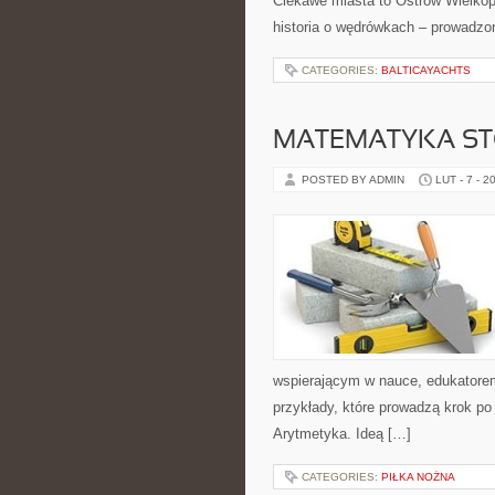
Ciekawe miasta to Ostrów Wielkopol
historia o wędrówkach – prowadzon
CATEGORIES:
BALTICAYACHTS
MATEMATYKA S
POSTED BY ADMIN
LUT - 7 - 2
wspierającym w nauce, edukatorem
przykłady, które prowadzą krok p
Arytmetyka. Ideą […]
CATEGORIES:
PIŁKA NOŻNA