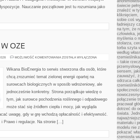
anonimowości
świecie peł
edyspozycje. Nauczanie początkowe jest tu rozumiana jako
znaleźć w t
kliknięciem
sobie coś wy
ładniejszy c
na tym, że n
człowieka, j
myślenia o m
stolarza, ce
 W OZE
torba szyta 
według własn
rzemieślnika
PRACA
2026
MOŻLIWOŚĆ KOMENTOWANIA
ZOSTAŁA WYŁĄCZONA
I
– takie rzec
KARIERA
przemysłowy
W
Wikana BioEnergia to serwis stworzona dla osób, które
sensem, jaki
OZE
zauważyć, ż
chcą zrozumieć temat zielonej energii opartej na
odrzuca cał
surowcach biologicznych w sposób wdrożeniowy, ale
rzemieślnikó
społeczności
jednocześnie konkretny. Strona porządkuje wiedzę o
nowoczesnyc
tym, jak surowce pochodzenia roślinnego i odpadowego
połączenie t
pracował głó
może stać się źródłem ciepła i mocy, jak wygląda
dotrzeć do o
świata. Jedn
racać uwagę, gdy w grę wchodzą opłacalność i efektywność.
najważniejsz
 i Prawo i regulacje. Na stronie […]
materiału i 
modelu nie 
pokazać wła
rzemiosła wi