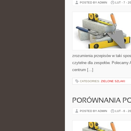
POSTED BY ADMIN
LUT - 7 - 2
zrozumienia przepisów w taki spos
czytelne dla zespołów. Polecamy A
centrum […]
CATEGORIES:
ZIELONE SZLAKI
PORÓWNANIA PO
POSTED BY ADMIN
LUT - 6 - 2