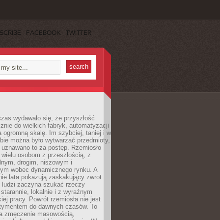
SCRIBE
FACEBOOK
TWITTER
czas wydawało się, że przyszłość
znie do wielkich fabryk, automatyzacji
a ogromną skalę. Im szybciej, taniej i w
zbie można było wytwarzać przedmioty,
 uznawano to za postęp. Rzemiosło
ę wielu osobom z przeszłością, z
nym, drogim, niszowym i
nym wobec dynamicznego rynku. A
nie lata pokazują zaskakujący zwrot.
j ludzi zaczyna szukać rzeczy
tarannie, lokalnie i z wyraźnym
iej pracy. Powrót rzemiosła nie jest
tymentem do dawnych czasów. To
a zmęczenie masowością,