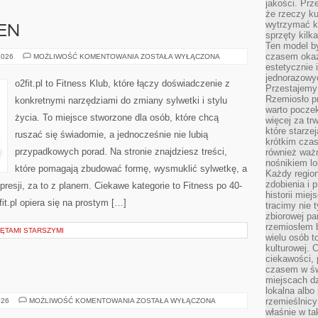
jakości. Prz
że rzeczy ku
wytrzymać ki
SEN
sprzęty kilk
Ten model by
czasem okaz
REGENERACJA
2026
MOŻLIWOŚĆ KOMENTOWANIA
ZOSTAŁA WYŁĄCZONA
I
estetycznie 
SEN
jednorazowyc
o2fit.pl to Fitness Klub, które łączy doświadczenie z
Przestajemy 
Rzemiosło p
konkretnymi narzędziami do zmiany sylwetki i stylu
warto poczek
życia. To miejsce stworzone dla osób, które chcą
więcej za tr
które starzej
ruszać się świadomie, a jednocześnie nie lubią
krótkim czas
przypadkowych porad. Na stronie znajdziesz treści,
również ważn
nośnikiem lok
które pomagają zbudować formę, wysmuklić sylwetkę, a
Każdy region
zdobienia i 
resji, za to z planem. Ciekawe kategorie to Fitness po 40-
historii miej
it.pl opiera się na prostym […]
tracimy nie 
zbiorowej pa
rzemiosłem 
ĘTAMI STARSZYMI
wielu osób t
kulturowej.
ciekawości, 
czasem w św
miejscach dz
lokalna albo 
MUZYKA
rzemieślnic
026
MOŻLIWOŚĆ KOMENTOWANIA
ZOSTAŁA WYŁĄCZONA
I
właśnie w ta
RUCH