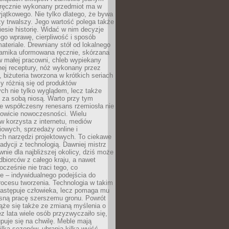
, ręcznie wykonany przedmiot ma w
jątkowego. Nie tylko dlatego, że bywa
zy trwalszy. Jego wartość polega także
iesie historię. Widać w nim decyzje
ego wprawę, cierpliwość i sposób
ateriale. Drewniany stół od lokalnego
ramika uformowana ręcznie, skórzana
w małej pracowni, chleb wypiekany
ej receptury, nóż wykonany przez
, biżuteria tworzona w krótkich seriach
zy różnią się od produktów
ch nie tylko wyglądem, lecz także
 za sobą niosą. Warto przy tym
e współczesny renesans rzemiosła nie
kowicie nowoczesności. Wielu
w korzysta z internetu, mediów
owych, sprzedaży online i
h narzędzi projektowych. To ciekawe
radycji z technologią. Dawniej mistrz
wnie dla najbliższej okolicy, dziś może
dbiorców z całego kraju, a nawet
ocześnie nie traci tego, co
e – indywidualnego podejścia do
procesu tworzenia. Technologia w takim
zastępuje człowieka, lecz pomaga mu
sną pracę szerszemu gronu. Powrót
ąże się także ze zmianą myślenia o
ez lata wiele osób przyzwyczaiło się,
puje się na chwilę. Meble mają
lka sezonów, ubrania kilka wyjść,