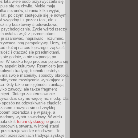
ez lata wiele osób przyzwyczaiło się,
puje się na chwilę. Meble mają
lka sezonów, ubrania kilka wyjść,
a lat, po czym zastępuje się je nowymi.
ł wygodny i z pozoru tani, ale z
ał się kosztowny środowiskowo,
i psychologicznie. Życie wśród rzeczy
h osłabia więź z przedmiotami.
je szanować, naprawiać i rozumieć.
rzywraca inną perspektywę. Uczy, że
ać dłużej na coś lepszego, zapłacić
wałość i otaczać się przedmiotami,
ą się godnie, a nie rozpadają po
ie. W środku tego procesu pojawia się
y aspekt kulturowy. Rzemiosło jest
alnych tradycji, technik i estetyk.
 ma swoje materiały, sposoby obróbki,
praktyczne rozwiązania wynikające z
sca. Gdy takie umiejętności zanikają,
tylko zawody, ale także fragment
mięci. Dlatego zainteresowanie
bywa dziś czymś więcej niż modą. Dla
o sposób na odzyskiwanie ciągłości
 Czasem zaczyna się od zwykłej
potem przeradza się w pasję, a
iadomy wybór zawodowy. W wielu
iała dziś
forum dyskusyjne
grupa
pracownia otwarta, w której starsi
y przekazują wiedzę młodszym. To
kich przestrzeniach tradycja zyskuje