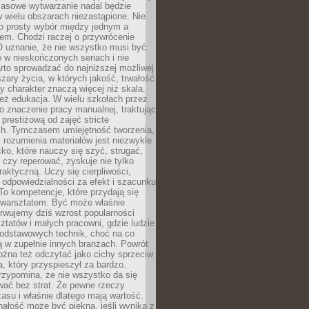
Masowe wytwarzanie nadal będzie
w wielu obszarach niezastąpione. Nie
 o prosty wybór między jednym a
em. Chodzi raczej o przywrócenie
O uznanie, że nie wszystko musi być
 w nieskończonych seriach i nie
rto sprowadzać do najniższej możliwej
zary życia, w których jakość, trwałość
ny charakter znaczą więcej niż skala.
 też edukacja. W wielu szkołach przez
no znaczenie pracy manualnej, traktując
 prestiżową od zajęć stricte
ch. Tymczasem umiejętność tworzenia,
i rozumienia materiałów jest niezwykle
ko, które nauczy się szyć, strugać,
ć czy reperować, zyskuje nie tylko
aktyczną. Uczy się cierpliwości,
 odpowiedzialności za efekt i szacunku
To kompetencje, które przydają się
 warsztatem. Być może właśnie
rwujemy dziś wzrost popularności
ztatów i małych pracowni, gdzie ludzie
podstawowych technik, choć na co
ą w zupełnie innych branżach. Powrót
żna też odczytać jako cichy sprzeciw
, który przyspieszył za bardzo.
rzypomina, że nie wszystko da się
wać bez strat. Że pewne rzeczy
su i właśnie dlatego mają wartość.
ałość może być piękna, jeśli wynika z