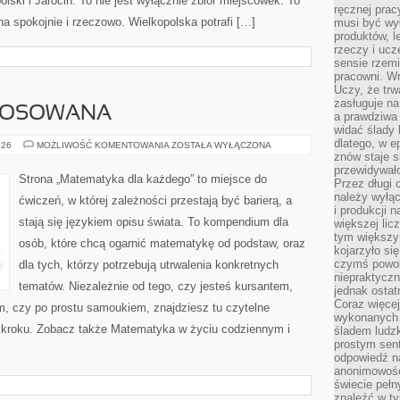
ski i Jarocin. To nie jest wyłącznie zbiór miejscówek. To
ręcznej prac
a spokojnie i rzeczowo. Wielkopolska potrafi […]
musi być wy
produktów, 
rzeczy i uc
sensie rzemi
pracowni. W
Uczy, że trw
zasługuje n
TOSOWANA
a prawdziwa 
widać ślady 
dlatego, w e
MATEMATYKA
026
MOŻLIWOŚĆ KOMENTOWANIA
ZOSTAŁA WYŁĄCZONA
STOSOWANA
znów staje s
przewidywał
Strona „Matematyka dla każdego” to miejsce do
Przez długi 
należy wyłąc
ćwiczeń, w której zależności przestają być barierą, a
i produkcji n
stają się językiem opisu świata. To kompendium dla
większej lic
tym większy
osób, które chcą ogarnić matematykę od podstaw, oraz
kojarzyło si
czymś powol
dla tych, którzy potrzebują utrwalenia konkretnych
niepraktycz
tematów. Niezależnie od tego, czy jesteś kursantem,
jednak ostat
Coraz więce
, czy po prostu samoukiem, znajdziesz tu czytelne
wykonanych s
o kroku. Zobacz także Matematyka w życiu codziennym i
śladem ludzk
prostym sen
odpowiedź n
anonimowości
świecie peł
znaleźć w t