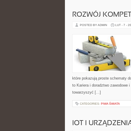
ROZWÓJ KOMPET
POSTED BY ADMIN
LUT - 7 - 2
które pokazują proste schematy d
to Kariera i doradztwo zawodowe i
towarzyszyć […]
CATEGORIES:
PIWA ŚWIATA
IOT I URZĄDZENI