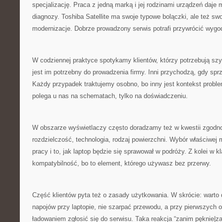
specjalizację. Praca z jedną marką i jej rodzinami urządzeń daje
diagnozy. Toshiba Satellite ma swoje typowe bolączki, ale też sw
modernizacje. Dobrze prowadzony serwis potrafi przywrócić wygo
W codziennej praktyce spotykamy klientów, którzy potrzebują szybk
jest im potrzebny do prowadzenia firmy. Inni przychodzą, gdy s
Każdy przypadek traktujemy osobno, bo inny jest kontekst proble
polega u nas na schematach, tylko na doświadczeniu.
W obszarze wyświetlaczy często doradzamy też w kwestii zgodno
rozdzielczość, technologia, rodzaj powierzchni. Wybór właściwe
pracy i to, jak laptop będzie się sprawował w podróży. Z kolei w k
kompatybilność, bo to element, którego używasz bez przerwy.
Część klientów pyta też o zasady użytkowania. W skrócie: warto 
napojów przy laptopie, nie szarpać przewodu, a przy pierwszych 
ładowaniem zgłosić się do serwisu. Taka reakcja “zanim pęknie|z