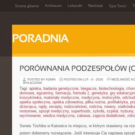
Archiwum
Lekarski
Nadzieje
T
Strona główna
Spis Treści
PORADNIA
PORÓWNANIA PODZESPOŁÓW (CP
POSTED BY ADMIN
POSTED ON LUT - 6 - 2026
MOŻLIWOŚĆ K
WYŁĄCZONA
Tagi:
apteka
,
badania genetyczne
,
biegacze
,
biotechnologia
,
chor
domowa
,
egzaminy
,
farmacja
,
formuła 1
,
genetyka
,
gry edukacyjn
koszykówka
,
materiały medyczne
,
medycyna
,
motocykle
,
odchud
opieka społeczna
,
opieka zdrowotna
,
piłka nożna
,
profilaktyka
,
pr
dziecięca
,
rajdy
,
recepty
,
rodzicielstwo
,
rodzina
,
rowery
,
siatkówk
motorowe
,
sprzęt medyczny
,
superfoods
,
szkoła
,
szpital
,
trybuny
wychowanie
,
wiedza medyczna
,
zabawa
,
zajęcia dodatkowe
,
zdro
Serwis Toshiba w Katowice to miejsce, w którym stawiamy na rzet
potem dobieramy rozwiązanie. Jeśli interesuje Cię naprawa sprzęt