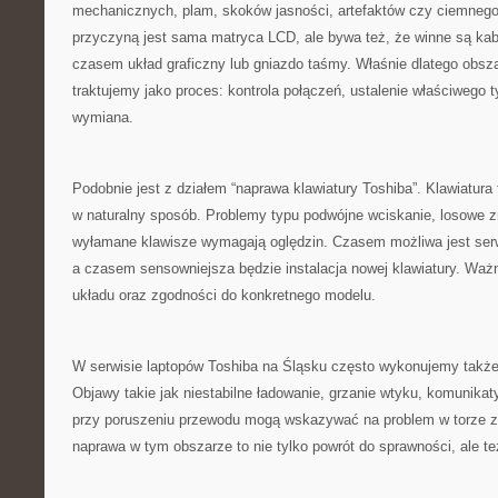
mechanicznych, plam, skoków jasności, artefaktów czy ciemnego 
przyczyną jest sama matryca LCD, ale bywa też, że winne są ka
czasem układ graficzny lub gniazdo taśmy. Właśnie dlatego obsz
traktujemy jako proces: kontrola połączeń, ustalenie właściwego t
wymiana.
Podobnie jest z działem “naprawa klawiatury Toshiba”. Klawiatura
w naturalny sposób. Problemy typu podwójne wciskanie, losowe z
wyłamane klawisze wymagają oględzin. Czasem możliwa jest ser
a czasem sensowniejsza będzie instalacja nowej klawiatury. Waż
układu oraz zgodności do konkretnego modelu.
W serwisie laptopów Toshiba na Śląsku często wykonujemy także 
Objawy takie jak niestabilne ładowanie, grzanie wtyku, komunikat
przy poruszeniu przewodu mogą wskazywać na problem w torze z
naprawa w tym obszarze to nie tylko powrót do sprawności, ale te