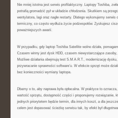
Nie mniej istotna jest serwis profilaktyczny. Laptopy Toshiba, z
potrafią gromadzić pył w układzie chłodzenia. Skutkiem są przeg
wentylatora, lagi oraz nagłe restarty. Dlatego wykonujemy serwis 
termiczny, co często wydłuża życie podzespołów. Zyskujesz cisz
poważniejszych awarii.
W przypadku, gdy laptop Toshiba Satellite wolno działa, pomagam
Czasem winny jest dysk HDD, czasem niewystarczające zasoby,
Możliwe działania obejmują test S.M.A.R.T., modernizację dysku
przywracanie sprawności software’u. W efekcie sprzęt może dzia
bez konieczności wymiany laptopa.
Dbamy o to, aby naprawa była opłacalna. W praktyce to oznacza
wartość sprzętu, dostępność części i proponujemy rozwiązanie, kt
jednych priorytetem będzie termin, dla innych koszt, a dla jeszc
celem jest dopasować ścieżkę serwisu tak, by efekt był długotrwa