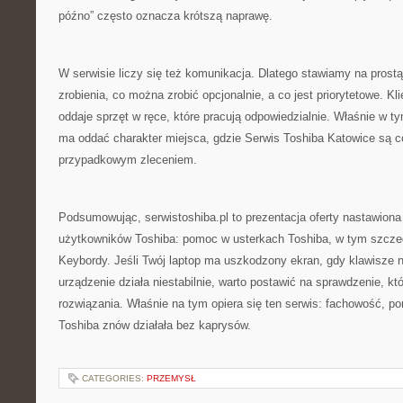
późno” często oznacza krótszą naprawę.
W serwisie liczy się też komunikacja. Dlatego stawiamy na prost
zrobienia, co można zrobić opcjonalnie, a co jest priorytetowe. K
oddaje sprzęt w ręce, które pracują odpowiedzialnie. Właśnie w t
ma oddać charakter miejsca, gdzie Serwis Toshiba Katowice są c
przypadkowym zleceniem.
Podsumowując, serwistoshiba.pl to prezentacja oferty nastawiona
użytkowników Toshiba: pomoc w usterkach Toshiba, w tym szcze
Keybordy. Jeśli Twój laptop ma uszkodzony ekran, gdy klawisze ni
urządzenie działa niestabilnie, warto postawić na sprawdzenie, kt
rozwiązania. Właśnie na tym opiera się ten serwis: fachowość, por
Toshiba znów działała bez kaprysów.
CATEGORIES:
PRZEMYSŁ