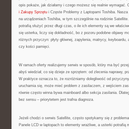
opis pokaże, jak działamy i czego możesz się realnie wymagać. 
i Zakupy Sprzętu
i Częste Problemy z Laptopami Toshiba. Nasza d
na urządzeniach Toshiba, w tym szczególnie na rodzinie Satellit
potrafią służyć przez długi czas, o ile ich elementy są we właściw
się usterka, liczy się dokładność, bo z pozoru podobne objawy m
różnych przyczyn: płyty głównej, zapylenia, matrycy, keyboard
czy kości pamięci.
W ramach oferty realizujemy serwis w sposób, który ma być przej
abyś wiedział, co się dzieje ze sprzętem: od zlecenia naprawy, prz
W praktyce oznacza to, że rozróżniamy dolegliwość od przyczyny.
uruchamia się, może mieć problem z zasilaczem, z wejściem zasi
równie często winna bywa mainboard albo sekcja zasilania. Dlat
bez sensu – priorytetem jest trafna diagnoza.
Jeżeli chodzi o serwis Satellite, często spotykamy się z proble
Panele LCD w laptopach to elementy wrażliwe, a usterki potrafią