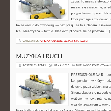
życia. To miejsce stworzon
ruszać się świadomie, a jed
przypadkowych porad. Na st
które pomagają zbudować f
także wrócić do równowagi — bez presji, za to z planem. Ciekawe 
tce i Mężczyzna w formie. Idea o2fit.pl opiera się na prostym […]
CATEGORIES:
OPIEKA NAD ZWIERZĘTAMI STARSZYMI
MUZYKA I RUCH
POSTED BY ADMIN
LUT - 9 - 2026
MOŻLIWOŚĆ KOMENTOWAN
PRZEDSZKOLE NA 5 – portal
kompendium, w którym rodz
dziecko przez żłobek znajdą
Strona skupia się na codzi
wejściem w nową rutynę, na
oraz dojrzewaniem w wiek
Porady dla rodziców i Edukacja i Nauka. Strona nie jest teorety