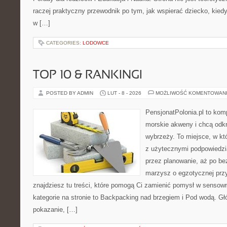
raczej praktyczny przewodnik po tym, jak wspierać dziecko, kiedy 
w […]
CATEGORIES:
LODOWCE
TOP 10 & RANKINGI
POSTED BY ADMIN
LUT - 8 - 2026
MOŻLIWOŚĆ KOMENTOWAN
PensjonatPolonia.pl to kom
morskie akweny i chcą odkr
wybrzeży. To miejsce, w k
z użytecznymi podpowiedzi
przez planowanie, aż po be
marzysz o egzotycznej przy
znajdziesz tu treści, które pomogą Ci zamienić pomysł w sens
kategorie na stronie to Backpacking nad brzegiem i Pod wodą. Gł
pokazanie, […]