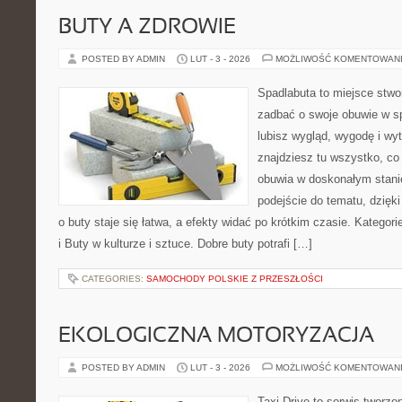
BUTY A ZDROWIE
POSTED BY ADMIN
LUT - 3 - 2026
MOŻLIWOŚĆ KOMENTOWAN
Spadlabuta to miejsce stwo
zadbać o swoje obuwie w sp
lubisz wygląd, wygodę i wy
znajdziesz tu wszystko, co 
obuwia w doskonałym stan
podejście do tematu, dzięk
o buty staje się łatwa, a efekty widać po krótkim czasie. Kategorie
i Buty w kulturze i sztuce. Dobre buty potrafi […]
CATEGORIES:
SAMOCHODY POLSKIE Z PRZESZŁOŚCI
EKOLOGICZNA MOTORYZACJA
POSTED BY ADMIN
LUT - 3 - 2026
MOŻLIWOŚĆ KOMENTOWAN
Taxi Drive to serwis tworz