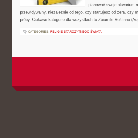
planować swoje akwarium r
przewidywalny, niezależnie od tego, czy startujesz od zera, czy 
próby. Ciekawe kategorie dla wszystkich to Zbiorniki Roślinne (Aq
CATEGORIES:
RELIGIE STAROŻYTNEGO ŚWIATA