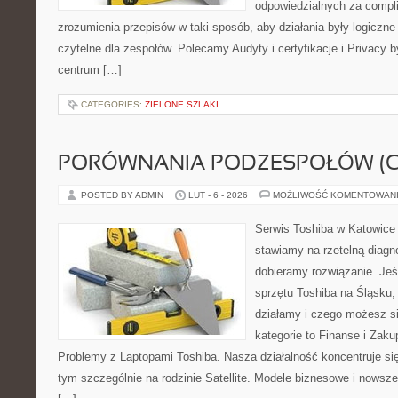
odpowiedzialnych za complia
zrozumienia przepisów w taki sposób, aby działania były logiczne
czytelne dla zespołów. Polecamy Audyty i certyfikacje i Privacy 
centrum […]
CATEGORIES:
ZIELONE SZLAKI
PORÓWNANIA PODZESPOŁÓW (CP
POSTED BY ADMIN
LUT - 6 - 2026
MOŻLIWOŚĆ KOMENTOWAN
Serwis Toshiba w Katowice 
stawiamy na rzetelną diagn
dobieramy rozwiązanie. Jeśl
sprzętu Toshiba na Śląsku, 
działamy i czego możesz s
kategorie to Finanse i Zaku
Problemy z Laptopami Toshiba. Nasza działalność koncentruje si
tym szczególnie na rodzinie Satellite. Modele biznesowe i nowsze 