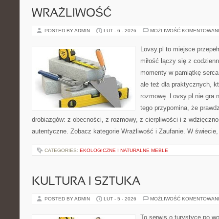
WRAŻLIWOŚĆ
POSTED BY ADMIN
LUT - 6 - 2026
MOŻLIWOŚĆ KOMENTOWAN
Lovsy.pl to miejsce przepe
miłość łączy się z codzienn
momenty w pamiątkę serca. 
ale też dla praktycznych, 
rozmowę. Lovsy.pl nie gra 
tego przypomina, że prawdz
drobiazgów: z obecności, z rozmowy, z cierpliwości i z wdzięczno
autentyczne. Zobacz kategorie Wrażliwość i Zaufanie. W świecie,
CATEGORIES:
EKOLOGICZNE I NATURALNE MEBLE
KULTURA I SZTUKA
POSTED BY ADMIN
LUT - 5 - 2026
MOŻLIWOŚĆ KOMENTOWAN
To serwis o turystyce po w