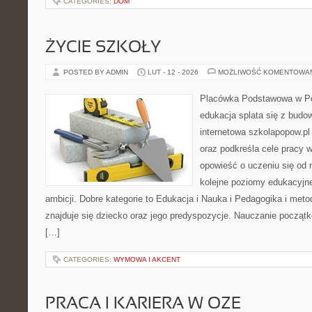
CATEGORIES:
DOM
ŻYCIE SZKOŁY
POSTED BY ADMIN
LUT - 12 - 2026
MOŻLIWOŚĆ KOMENTOWA
Placówka Podstawowa w Po
edukacja splata się z budo
internetowa szkolapopow.pl
oraz podkreśla cele pracy 
opowieść o uczeniu się od 
kolejne poziomy edukacyjne
ambicji. Dobre kategorie to Edukacja i Nauka i Pedagogika i met
znajduje się dziecko oraz jego predyspozycje. Nauczanie początk
[…]
CATEGORIES:
WYMOWA I AKCENT
PRACA I KARIERA W OZE