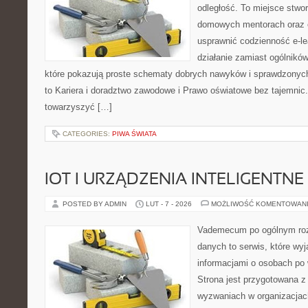
odległość. To miejsce stwo
domowych mentorach oraz e
usprawnić codzienność e-lea
działanie zamiast ogólników
które pokazują proste schematy dobrych nawyków i sprawdzonych
to Kariera i doradztwo zawodowe i Prawo oświatowe bez tajemnic. 
towarzyszyć […]
CATEGORIES:
PIWA ŚWIATA
IOT I URZĄDZENIA INTELIGENTNE
POSTED BY ADMIN
LUT - 7 - 2026
MOŻLIWOŚĆ KOMENTOWAN
Vademecum po ogólnym roz
danych to serwis, które wyj
informacjami o osobach po
Strona jest przygotowana 
wyzwaniach w organizacjac