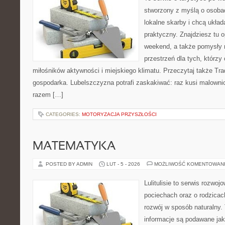
stworzony z myślą o osobac
lokalne skarby i chcą ukła
praktyczny. Znajdziesz tu o
weekend, a także pomysły n
przestrzeń dla tych, którzy 
miłośników aktywności i miejskiego klimatu. Przeczytaj także Trady
gospodarka. Lubelszczyzna potrafi zaskakiwać: raz kusi malown
razem […]
CATEGORIES:
MOTORYZACJA PRZYSZŁOŚCI
MATEMATYKA
POSTED BY ADMIN
LUT - 5 - 2026
MOŻLIWOŚĆ KOMENTOWAN
Lulitulisie to serwis rozwo
pociechach oraz o rodzicac
rozwój w sposób naturalny.
informacje są podawane ja