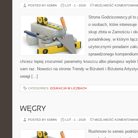
POSTED BY ADMIN
LUT - 1 - 2026
MOŻLIWOŚĆ KOMENTOWAN
Strona Godziszewscy.pl to 
o osobach, które interesuje
skup złota w Zamościu i ok
poradnikowy, w którym łączą
użytecznymi poradami zaku
sprawdzonego kompendium p
chcesz lepiej zrozumieć parametry kruszcu albo planujesz wybór bi
sam raz. Nowości na stronie Trendy w Biżuterii i Biżuteria Artys
uwagi […]
CATEGORIES:
EDUKACJA W LICZBACH
WĘGRY
POSTED BY ADMIN
LUT - 1 - 2026
MOŻLIWOŚĆ KOMENTOWAN
Rushmore to serwis podróżn