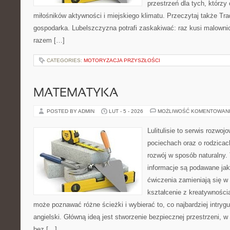
przestrzeń dla tych, którzy 
miłośników aktywności i miejskiego klimatu. Przeczytaj także Trady
gospodarka. Lubelszczyzna potrafi zaskakiwać: raz kusi malown
razem […]
CATEGORIES:
MOTORYZACJA PRZYSZŁOŚCI
MATEMATYKA
POSTED BY ADMIN
LUT - 5 - 2026
MOŻLIWOŚĆ KOMENTOWAN
Lulitulisie to serwis rozwo
pociechach oraz o rodzicac
rozwój w sposób naturalny.
informacje są podawane ja
ćwiczenia zamieniają się w
kształcenie z kreatywności
może poznawać różne ścieżki i wybierać to, co najbardziej intryg
angielski. Główną ideą jest stworzenie bezpiecznej przestrzeni, w
bez […]