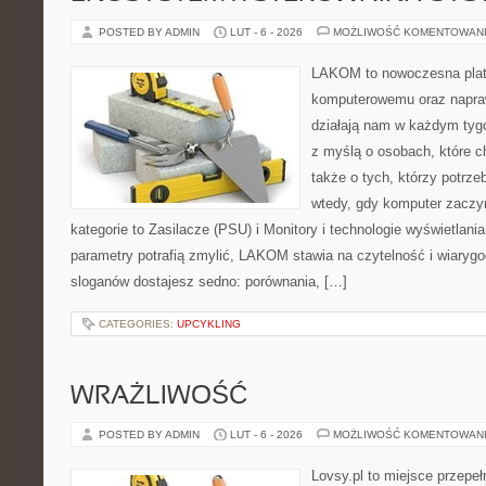
POSTED BY ADMIN
LUT - 6 - 2026
MOŻLIWOŚĆ KOMENTOWAN
LAKOM to nowoczesna plat
komputerowemu oraz napra
działają nam w każdym tyg
z myślą o osobach, które 
także o tych, którzy potrz
wtedy, gdy komputer zaczy
kategorie to Zasilacze (PSU) i Monitory i technologie wyświetlani
parametry potrafią zmylić, LAKOM stawia na czytelność i wiaryg
sloganów dostajesz sedno: porównania, […]
CATEGORIES:
UPCYKLING
WRAŻLIWOŚĆ
POSTED BY ADMIN
LUT - 6 - 2026
MOŻLIWOŚĆ KOMENTOWAN
Lovsy.pl to miejsce przepe