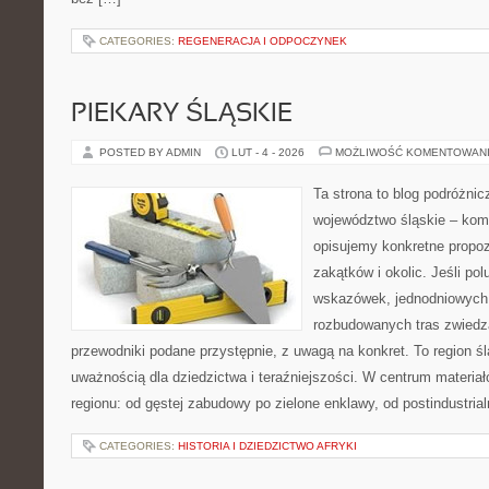
CATEGORIES:
REGENERACJA I ODPOCZYNEK
PIEKARY ŚLĄSKIE
POSTED BY ADMIN
LUT - 4 - 2026
MOŻLIWOŚĆ KOMENTOWAN
Ta strona to blog podróżni
województwo śląskie – ko
opisujemy konkretne propo
zakątków i okolic. Jeśli po
wskazówek, jednodniowych 
rozbudowanych tras zwiedza
przewodniki podane przystępnie, z uwagą na konkret. To region śl
uważnością dla dziedzictwa i teraźniejszości. W centrum materia
regionu: od gęstej zabudowy po zielone enklawy, od postindustria
CATEGORIES:
HISTORIA I DZIEDZICTWO AFRYKI