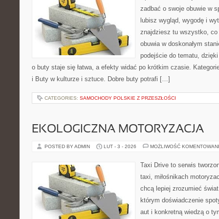
zadbać o swoje obuwie w sp
lubisz wygląd, wygodę i wy
znajdziesz tu wszystko, co 
obuwia w doskonałym stan
podejście do tematu, dzięk
o buty staje się łatwa, a efekty widać po krótkim czasie. Kategorie
i Buty w kulturze i sztuce. Dobre buty potrafi […]
CATEGORIES:
SAMOCHODY POLSKIE Z PRZESZŁOŚCI
EKOLOGICZNA MOTORYZACJA
POSTED BY ADMIN
LUT - 3 - 2026
MOŻLIWOŚĆ KOMENTOWAN
Taxi Drive to serwis tworz
taxi, miłośnikach motoryzac
chcą lepiej zrozumieć świa
którym doświadczenie spot
aut i konkretną wiedzą o t