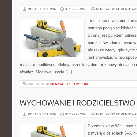
POSTED BY ADMIN
STY - 29 - 2026
MOŻLIWOŚĆ KOMENTOWA
To miejsce stworzone z myś
pomaga pogłębiać bliskość
Strona jest punktem odniesi
bardziej świadomie trwać w 
ale także wtedy, gdy życie
jest prowadzić w taki spos
realna, a modlitwa i refleksja przenikały dom, rozmowy, decyzje i 
również: Modlitwa i życie […]
CATEGORIES:
CIEKAWOSTKI O WZROKU
WYCHOWANIE I RODZICIELSTWO
POSTED BY ADMIN
STY - 29 - 2026
MOŻLIWOŚĆ KOMENTOWA
Przedszkole w Wielichowie t
z myślą o dzieciach 3–6, n