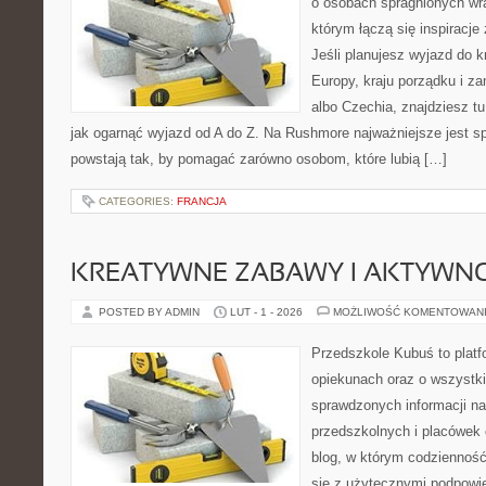
o osobach spragnionych wra
którym łączą się inspiracj
Jeśli planujesz wyjazd do 
Europy, kraju porządku i za
albo Czechia, znajdziesz t
jak ogarnąć wyjazd od A do Z. Na Rushmore najważniejsze jest s
powstają tak, by pomagać zarówno osobom, które lubią […]
CATEGORIES:
FRANCJA
KREATYWNE ZABAWY I AKTYWN
POSTED BY ADMIN
LUT - 1 - 2026
MOŻLIWOŚĆ KOMENTOWAN
Przedszkole Kubuś to plat
opiekunach oraz o wszystki
sprawdzonych informacji n
przedszkolnych i placówek 
blog, w którym codzienność
się z użytecznymi podpowie