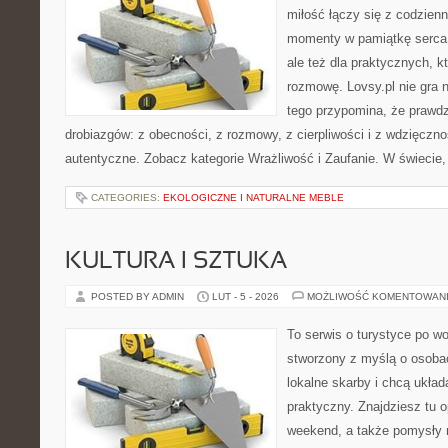
miłość łączy się z codzienn
momenty w pamiątkę serca. 
ale też dla praktycznych, 
rozmowę. Lovsy.pl nie gra 
tego przypomina, że prawdz
drobiazgów: z obecności, z rozmowy, z cierpliwości i z wdzięczno
autentyczne. Zobacz kategorie Wrażliwość i Zaufanie. W świecie,
CATEGORIES:
EKOLOGICZNE I NATURALNE MEBLE
KULTURA I SZTUKA
POSTED BY ADMIN
LUT - 5 - 2026
MOŻLIWOŚĆ KOMENTOWAN
To serwis o turystyce po w
stworzony z myślą o osobac
lokalne skarby i chcą ukła
praktyczny. Znajdziesz tu o
weekend, a także pomysły n