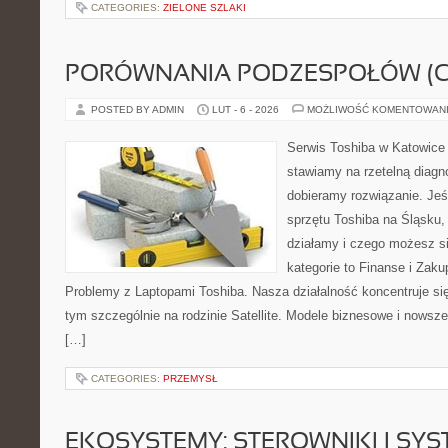
CATEGORIES:
ZIELONE SZLAKI
PORÓWNANIA PODZESPOŁÓW (CP
POSTED BY ADMIN
LUT - 6 - 2026
MOŻLIWOŚĆ KOMENTOWAN
Serwis Toshiba w Katowice 
stawiamy na rzetelną diagn
dobieramy rozwiązanie. Jeśl
sprzętu Toshiba na Śląsku, 
działamy i czego możesz s
kategorie to Finanse i Zaku
Problemy z Laptopami Toshiba. Nasza działalność koncentruje si
tym szczególnie na rodzinie Satellite. Modele biznesowe i nowsze 
[…]
CATEGORIES:
PRZEMYSŁ
EKOSYSTEMY: STEROWNIKI I SY