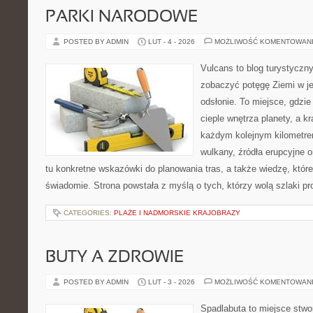
PARKI NARODOWE
POSTED BY ADMIN
LUT - 4 - 2026
MOŻLIWOŚĆ KOMENTOWAN
Vulcans to blog turystyczny
zobaczyć potęgę Ziemi w jej
odsłonie. To miejsce, gdzie 
cieple wnętrza planety, a kr
każdym kolejnym kilometrem
wulkany, źródła erupcyjne 
tu konkretne wskazówki do planowania tras, a także wiedzę, któ
świadomie. Strona powstała z myślą o tych, którzy wolą szlaki p
CATEGORIES:
PLAŻE I NADMORSKIE KRAJOBRAZY
BUTY A ZDROWIE
POSTED BY ADMIN
LUT - 3 - 2026
MOŻLIWOŚĆ KOMENTOWAN
Spadlabuta to miejsce stwo