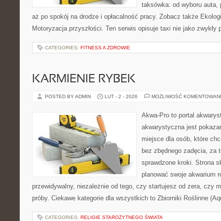
taksówka: od wyboru auta, 
aż po spokój na drodze i opłacalność pracy. Zobacz także Ekolog
Motoryzacja przyszłości. Ten serwis opisuje taxi nie jako zwykły 
CATEGORIES:
FITNESS A ZDROWIE
KARMIENIE RYBEK
POSTED BY ADMIN
LUT - 2 - 2026
MOŻLIWOŚĆ KOMENTOWAN
Akwa-Pro to portal akwarys
akwarystyczna jest pokazan
miejsce dla osób, które ch
bez zbędnego zadęcia, za t
sprawdzone kroki. Strona s
planować swoje akwarium r
przewidywalny, niezależnie od tego, czy startujesz od zera, czy 
próby. Ciekawe kategorie dla wszystkich to Zbiorniki Roślinne (Aq
CATEGORIES:
RELIGIE STAROŻYTNEGO ŚWIATA