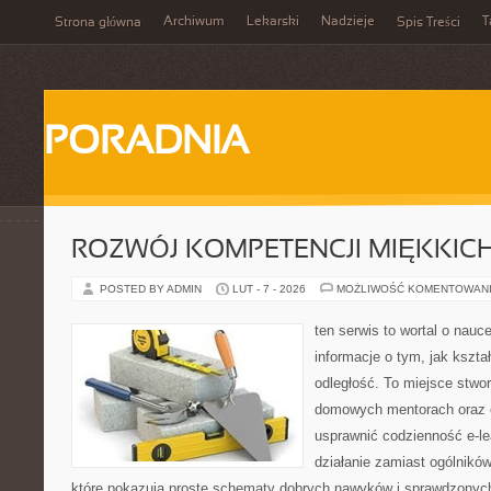
Archiwum
Lekarski
Nadzieje
T
Strona główna
Spis Treści
PORADNIA
ROZWÓJ KOMPETENCJI MIĘKKIC
POSTED BY ADMIN
LUT - 7 - 2026
MOŻLIWOŚĆ KOMENTOWAN
ten serwis to wortal o nauc
informacje o tym, jak kszta
odległość. To miejsce stwo
domowych mentorach oraz e
usprawnić codzienność e-lea
działanie zamiast ogólników
które pokazują proste schematy dobrych nawyków i sprawdzonych