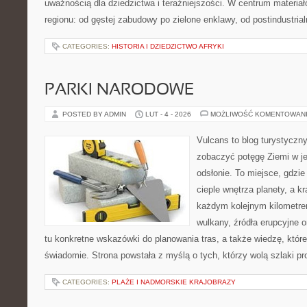
uważnością dla dziedzictwa i teraźniejszości. W centrum materia
regionu: od gęstej zabudowy po zielone enklawy, od postindustria
CATEGORIES:
HISTORIA I DZIEDZICTWO AFRYKI
PARKI NARODOWE
POSTED BY ADMIN
LUT - 4 - 2026
MOŻLIWOŚĆ KOMENTOWAN
Vulcans to blog turystyczny
zobaczyć potęgę Ziemi w jej
odsłonie. To miejsce, gdzie 
cieple wnętrza planety, a kr
każdym kolejnym kilometrem
wulkany, źródła erupcyjne 
tu konkretne wskazówki do planowania tras, a także wiedzę, któ
świadomie. Strona powstała z myślą o tych, którzy wolą szlaki p
CATEGORIES:
PLAŻE I NADMORSKIE KRAJOBRAZY