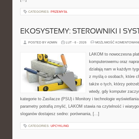
CATEGORIES:
PRZEMYSŁ
EKOSYSTEMY: STEROWNIKI I SY
POSTED BY ADMIN
LUT - 6 - 2026
MOŻLIWOŚĆ KOMENTOWAN
LAKOM to nowoczesna plat
komputerowemu oraz napra
działają nam w każdym tyg
z myślą o osobach, które 
także o tych, którzy potrz
wtedy, gdy komputer zaczy
kategorie to Zasilacze (PSU) i Monitory i technologie wyświetlani
parametry potrafią zmylić, LAKOM stawia na czytelność i wiaryg
sloganów dostajesz sedno: porównania, […]
CATEGORIES:
UPCYKLING