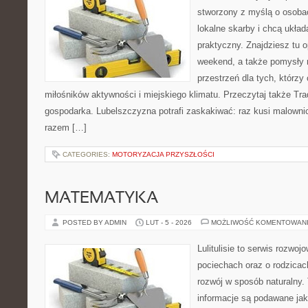
stworzony z myślą o osobac
lokalne skarby i chcą ukła
praktyczny. Znajdziesz tu o
weekend, a także pomysły n
przestrzeń dla tych, którzy 
miłośników aktywności i miejskiego klimatu. Przeczytaj także Trady
gospodarka. Lubelszczyzna potrafi zaskakiwać: raz kusi malown
razem […]
CATEGORIES:
MOTORYZACJA PRZYSZŁOŚCI
MATEMATYKA
POSTED BY ADMIN
LUT - 5 - 2026
MOŻLIWOŚĆ KOMENTOWAN
Lulitulisie to serwis rozwo
pociechach oraz o rodzicac
rozwój w sposób naturalny.
informacje są podawane ja