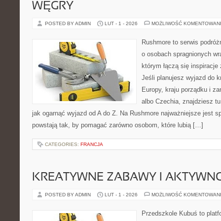
WĘGRY
POSTED BY ADMIN
LUT - 1 - 2026
MOŻLIWOŚĆ KOMENTOWAN
Rushmore to serwis podróżn
o osobach spragnionych wra
którym łączą się inspiracj
Jeśli planujesz wyjazd do 
Europy, kraju porządku i za
albo Czechia, znajdziesz t
jak ogarnąć wyjazd od A do Z. Na Rushmore najważniejsze jest s
powstają tak, by pomagać zarówno osobom, które lubią […]
CATEGORIES:
FRANCJA
KREATYWNE ZABAWY I AKTYWN
POSTED BY ADMIN
LUT - 1 - 2026
MOŻLIWOŚĆ KOMENTOWAN
Przedszkole Kubuś to plat