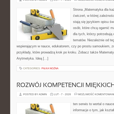
Strona „Matematyka dla każ
ćwiczeń, w której zależnośc
stają się językiem opisu ś
osób, które chcą ogarnić m
dla tych, którzy potrzebują
tematów. Niezależnie od te
wspierającym w nauce, edukatorem, czy po prostu samoukiem, zn
przykłady, które prowadzą krok po kroku. Zobacz także Matemat
Arytmetyka. Ideą […]
CATEGORIES:
PIŁKA NOŻNA
ROZWÓJ KOMPETENCJI MIĘKKIC
POSTED BY ADMIN
LUT - 7 - 2026
MOŻLIWOŚĆ KOMENTOWAN
ten serwis to wortal o nauc
informacje o tym, jak kszta