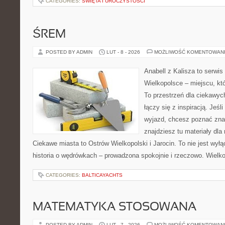
CATEGORIES:
ŚWIĘTA I UROCZYSTOŚCI
ŚREM
POSTED BY ADMIN
LUT - 8 - 2026
MOŻLIWOŚĆ KOMENTOWAN
Anabell z Kalisza to serwi
Wielkopolsce – miejscu, któr
To przestrzeń dla ciekawyc
łączy się z inspiracją. Jeś
wyjazd, chcesz poznać znan
znajdziesz tu materiały dla
Ciekawe miasta to Ostrów Wielkopolski i Jarocin. To nie jest wył
historia o wędrówkach – prowadzona spokojnie i rzeczowo. Wielko
CATEGORIES:
BALTICAYACHTS
MATEMATYKA STOSOWANA
POSTED BY ADMIN
LUT - 7 - 2026
MOŻLIWOŚĆ KOMENTOWAN