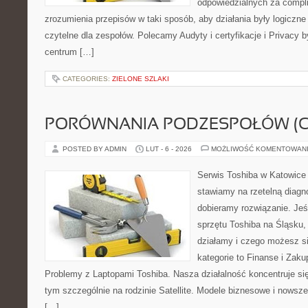
odpowiedzialnych za complia
zrozumienia przepisów w taki sposób, aby działania były logiczne
czytelne dla zespołów. Polecamy Audyty i certyfikacje i Privacy 
centrum […]
CATEGORIES:
ZIELONE SZLAKI
PORÓWNANIA PODZESPOŁÓW (CP
POSTED BY ADMIN
LUT - 6 - 2026
MOŻLIWOŚĆ KOMENTOWAN
Serwis Toshiba w Katowice 
stawiamy na rzetelną diagn
dobieramy rozwiązanie. Jeśl
sprzętu Toshiba na Śląsku, 
działamy i czego możesz s
kategorie to Finanse i Zaku
Problemy z Laptopami Toshiba. Nasza działalność koncentruje si
tym szczególnie na rodzinie Satellite. Modele biznesowe i nowsze 
[…]