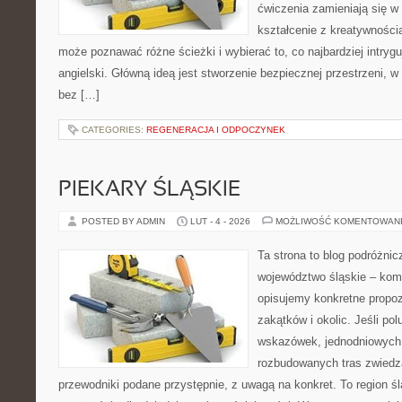
ćwiczenia zamieniają się w
kształcenie z kreatywności
może poznawać różne ścieżki i wybierać to, co najbardziej intryg
angielski. Główną ideą jest stworzenie bezpiecznej przestrzeni, w
bez […]
CATEGORIES:
REGENERACJA I ODPOCZYNEK
PIEKARY ŚLĄSKIE
POSTED BY ADMIN
LUT - 4 - 2026
MOŻLIWOŚĆ KOMENTOWAN
Ta strona to blog podróżni
województwo śląskie – ko
opisujemy konkretne propo
zakątków i okolic. Jeśli po
wskazówek, jednodniowych 
rozbudowanych tras zwiedza
przewodniki podane przystępnie, z uwagą na konkret. To region śl