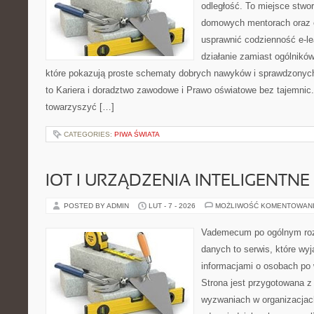
odległość. To miejsce stwo
domowych mentorach oraz e
usprawnić codzienność e-lea
działanie zamiast ogólników
które pokazują proste schematy dobrych nawyków i sprawdzonych
to Kariera i doradztwo zawodowe i Prawo oświatowe bez tajemnic. 
towarzyszyć […]
CATEGORIES:
PIWA ŚWIATA
IOT I URZĄDZENIA INTELIGENTNE
POSTED BY ADMIN
LUT - 7 - 2026
MOŻLIWOŚĆ KOMENTOWAN
Vademecum po ogólnym roz
danych to serwis, które wyj
informacjami o osobach po
Strona jest przygotowana 
wyzwaniach w organizacjac