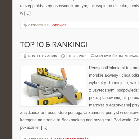
raczej praktyczny przewodnik po tym, jak wspierać dziecko, kiedy 
w […]
CATEGORIES:
LODOWCE
TOP 10 & RANKINGI
POSTED BY ADMIN
LUT - 8 - 2026
MOŻLIWOŚĆ KOMENTOWAN
PensjonatPolonia.pl to kom
morskie akweny i chcą odkr
wybrzeży. To miejsce, w k
z użytecznymi podpowiedzi
przez planowanie, aż po be
marzysz o egzotycznej przy
znajdziesz tu treści, które pomogą Ci zamienić pomysł w sens
kategorie na stronie to Backpacking nad brzegiem i Pod wodą. Gł
pokazanie, […]