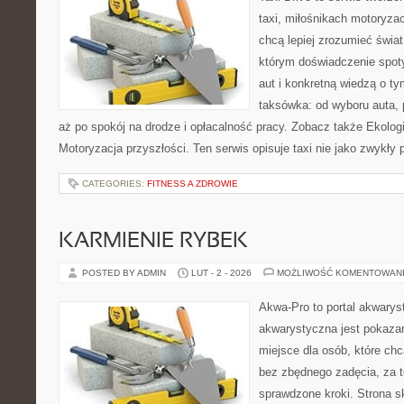
taxi, miłośnikach motoryzac
chcą lepiej zrozumieć świa
którym doświadczenie spot
aut i konkretną wiedzą o t
taksówka: od wyboru auta, 
aż po spokój na drodze i opłacalność pracy. Zobacz także Ekolog
Motoryzacja przyszłości. Ten serwis opisuje taxi nie jako zwykły 
CATEGORIES:
FITNESS A ZDROWIE
KARMIENIE RYBEK
POSTED BY ADMIN
LUT - 2 - 2026
MOŻLIWOŚĆ KOMENTOWAN
Akwa-Pro to portal akwarys
akwarystyczna jest pokazan
miejsce dla osób, które ch
bez zbędnego zadęcia, za t
sprawdzone kroki. Strona s