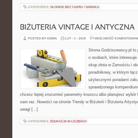
CATEGORIES:
SŁODKIE BEZ CUKRU I NABIAŁU
BIŻUTERIA VINTAGE I ANTYCZNA
POSTED BY ADMIN
LUT - 1 - 2026
MOŻLIWOŚĆ KOMENTOWAN
Strona Godziszewscy.pl to 
o osobach, które interesuje
skup złota w Zamościu i ok
poradnikowy, w którym łączą
użytecznymi poradami zaku
sprawdzonego kompendium p
chcesz lepiej zrozumieć parametry kruszcu albo planujesz wybór bi
sam raz. Nowości na stronie Trendy w Biżuterii i Biżuteria Artys
uwagi […]
CATEGORIES:
EDUKACJA W LICZBACH