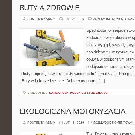
BUTY A ZDROWIE
POSTED BY ADMIN
LUT - 3 - 2026
MOŻLIWOŚĆ KOMENTOWAN
Spadlabuta to miejsce stwo
zadbać o swoje obuwie w sp
lubisz wygląd, wygodę i wy
znajdziesz tu wszystko, co 
obuwia w doskonałym stan
podejście do tematu, dzięk
o buty staje się łatwa, a efekty widać po krótkim czasie. Kategorie
i Buty w kulturze i sztuce. Dobre buty potrafi […]
CATEGORIES:
SAMOCHODY POLSKIE Z PRZESZŁOŚCI
EKOLOGICZNA MOTORYZACJA
POSTED BY ADMIN
LUT - 3 - 2026
MOŻLIWOŚĆ KOMENTOWAN
Taxi Drive to serwis tworz