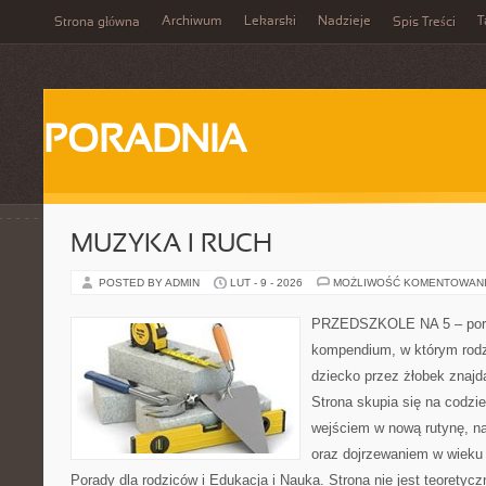
Archiwum
Lekarski
Nadzieje
T
Strona główna
Spis Treści
PORADNIA
MUZYKA I RUCH
POSTED BY ADMIN
LUT - 9 - 2026
MOŻLIWOŚĆ KOMENTOWAN
PRZEDSZKOLE NA 5 – portal
kompendium, w którym rodz
dziecko przez żłobek znajdą
Strona skupia się na codzi
wejściem w nową rutynę, na
oraz dojrzewaniem w wiek
Porady dla rodziców i Edukacja i Nauka. Strona nie jest teorety