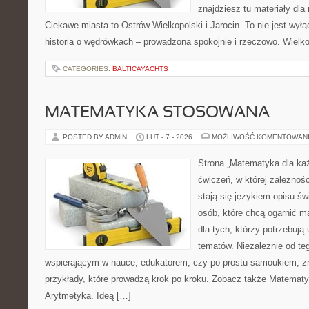
znajdziesz tu materiały dla
Ciekawe miasta to Ostrów Wielkopolski i Jarocin. To nie jest wył
historia o wędrówkach – prowadzona spokojnie i rzeczowo. Wielko
CATEGORIES:
BALTICAYACHTS
MATEMATYKA STOSOWANA
POSTED BY ADMIN
LUT - 7 - 2026
MOŻLIWOŚĆ KOMENTOWAN
Strona „Matematyka dla każ
ćwiczeń, w której zależnośc
stają się językiem opisu ś
osób, które chcą ogarnić m
dla tych, którzy potrzebują
tematów. Niezależnie od te
wspierającym w nauce, edukatorem, czy po prostu samoukiem, zn
przykłady, które prowadzą krok po kroku. Zobacz także Matemat
Arytmetyka. Ideą […]