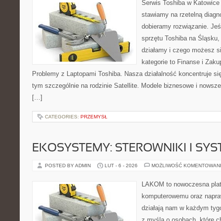
Serwis Toshiba w Katowice 
stawiamy na rzetelną diagn
dobieramy rozwiązanie. Jeśl
sprzętu Toshiba na Śląsku, 
działamy i czego możesz s
kategorie to Finanse i Zaku
Problemy z Laptopami Toshiba. Nasza działalność koncentruje si
tym szczególnie na rodzinie Satellite. Modele biznesowe i nowsze 
[…]
CATEGORIES:
PRZEMYSŁ
EKOSYSTEMY: STEROWNIKI I SY
POSTED BY ADMIN
LUT - 6 - 2026
MOŻLIWOŚĆ KOMENTOWAN
LAKOM to nowoczesna plat
komputerowemu oraz napra
działają nam w każdym tyg
z myślą o osobach, które 