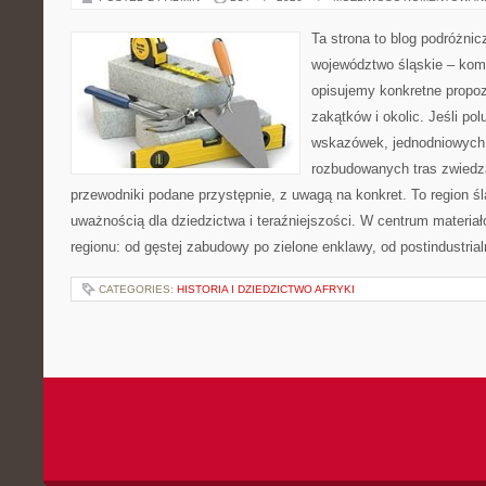
Ta strona to blog podróżni
województwo śląskie – ko
opisujemy konkretne propo
zakątków i okolic. Jeśli po
wskazówek, jednodniowych 
rozbudowanych tras zwiedza
przewodniki podane przystępnie, z uwagą na konkret. To region śl
uważnością dla dziedzictwa i teraźniejszości. W centrum materia
regionu: od gęstej zabudowy po zielone enklawy, od postindustria
CATEGORIES:
HISTORIA I DZIEDZICTWO AFRYKI