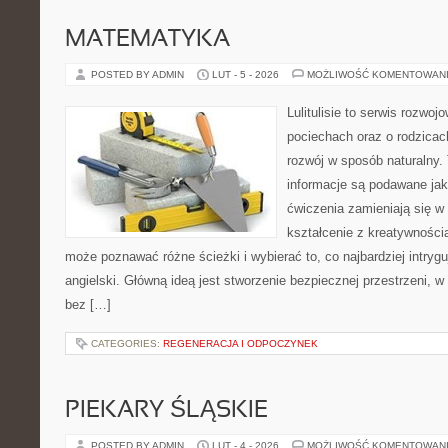
MATEMATYKA
POSTED BY ADMIN
LUT - 5 - 2026
MOŻLIWOŚĆ KOMENTOWAN
Lulitulisie to serwis rozwo
pociechach oraz o rodzicac
rozwój w sposób naturalny.
informacje są podawane ja
ćwiczenia zamieniają się w
kształcenie z kreatywności
może poznawać różne ścieżki i wybierać to, co najbardziej intryg
angielski. Główną ideą jest stworzenie bezpiecznej przestrzeni, w
bez […]
CATEGORIES:
REGENERACJA I ODPOCZYNEK
PIEKARY ŚLĄSKIE
POSTED BY ADMIN
LUT - 4 - 2026
MOŻLIWOŚĆ KOMENTOWAN