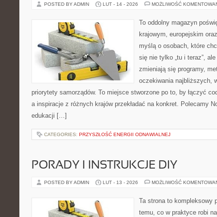
POSTED BY ADMIN
LUT - 14 - 2026
MOŻLIWOŚĆ KOMENTOWA
To oddolny magazyn poświę
krajowym, europejskim oraz
myślą o osobach, które chc
się nie tylko „tu i teraz”, a
zmieniają się programy, me
oczekiwania najbliższych, 
priorytety samorządów. To miejsce stworzone po to, by łączyć co
a inspiracje z różnych krajów przekładać na konkret. Polecamy 
edukacji […]
CATEGORIES:
PRZYSZŁOŚĆ ENERGII ODNAWIALNEJ
PORADY I INSTRUKCJE DIY
POSTED BY ADMIN
LUT - 13 - 2026
MOŻLIWOŚĆ KOMENTOWA
Ta strona to kompleksowy p
temu, co w praktyce robi n