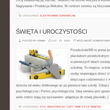
chcą świadomiej jej słuchać. Nowości na stronie Muzyka a Rozwój
Nagrywanie i Produkcja Wokalna. W centrum serwisu są kluczow
CATEGORIES:
ELEKTROWNIE ODNAWIALNE
ŚWIĘTA I UROCZYSTOŚCI
POSTED BY ADMIN
LUT - 15 - 2026
MOŻLIWOŚĆ KOMENTOWA
Przedszkole309 to portal p
placówkom przedszkolnym o
w pierwszych latach rozwoj
szkolnej. To miejsce, w któ
osoby wspierające dzieci z
dotyczące codzienności z 
dziecka od wieku żłobkowego aż po pierwsze lata szkoły. Zobac
psychologiczna i Pomoc psychologiczna. Ideą serwisu jest uprasz
wielu rodzin stają się wyzwaniem: adaptacja do nowej placówki, [
CATEGORIES:
STYL INDUSTRIALNY, LOFT I INNE STYLE WNĘTRZ