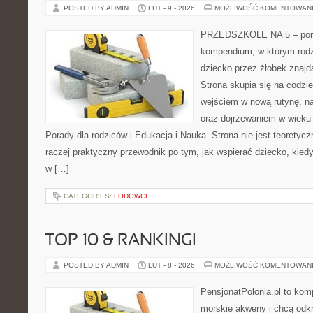
POSTED BY ADMIN
LUT - 9 - 2026
MOŻLIWOŚĆ KOMENTOWAN
PRZEDSZKOLE NA 5 – portal
kompendium, w którym rodz
dziecko przez żłobek znajdą
Strona skupia się na codzi
wejściem w nową rutynę, na
oraz dojrzewaniem w wiek
Porady dla rodziców i Edukacja i Nauka. Strona nie jest teorety
raczej praktyczny przewodnik po tym, jak wspierać dziecko, kiedy 
w […]
CATEGORIES:
LODOWCE
TOP 10 & RANKINGI
POSTED BY ADMIN
LUT - 8 - 2026
MOŻLIWOŚĆ KOMENTOWAN
PensjonatPolonia.pl to kom
morskie akweny i chcą odkr