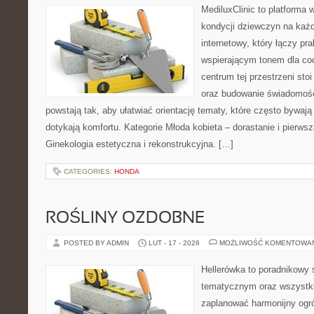
MediluxClinic to platforma 
kondycji dziewczyn na każd
internetowy, który łączy pr
wspierającym tonem dla co
centrum tej przestrzeni sto
oraz budowanie świadomośc
powstają tak, aby ułatwiać orientację tematy, które często bywają
dotykają komfortu. Kategorie Młoda kobieta – dorastanie i pierwsz
Ginekologia estetyczna i rekonstrukcyjna. […]
CATEGORIES:
HONDA
ROŚLINY OZDOBNE
POSTED BY ADMIN
LUT - 17 - 2026
MOŻLIWOŚĆ KOMENTOWA
Hellerówka to poradnikowy
tematycznym oraz wszystk
zaplanować harmonijny ogró