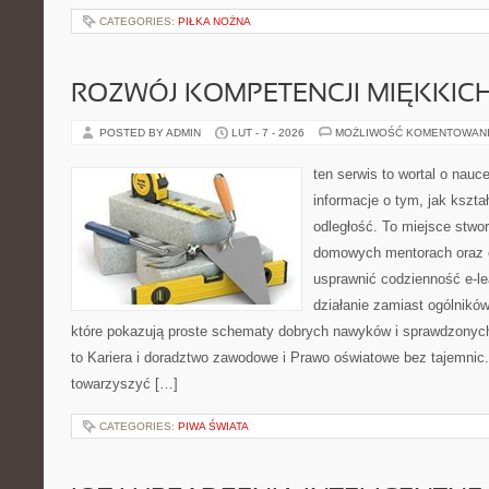
CATEGORIES:
PIŁKA NOŻNA
ROZWÓJ KOMPETENCJI MIĘKKIC
POSTED BY ADMIN
LUT - 7 - 2026
MOŻLIWOŚĆ KOMENTOWAN
ten serwis to wortal o nauc
informacje o tym, jak kszta
odległość. To miejsce stwo
domowych mentorach oraz e
usprawnić codzienność e-lea
działanie zamiast ogólników
które pokazują proste schematy dobrych nawyków i sprawdzonych
to Kariera i doradztwo zawodowe i Prawo oświatowe bez tajemnic. 
towarzyszyć […]
CATEGORIES:
PIWA ŚWIATA