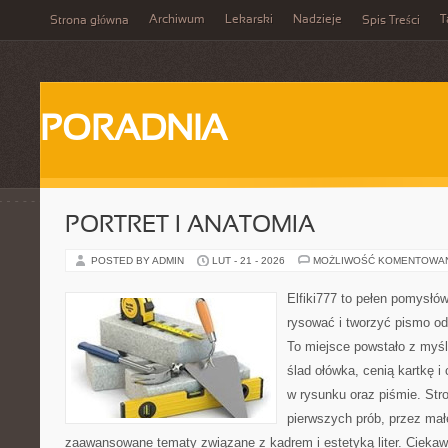
Archiwum
Lekarski
Nadzieje
T
Strona główna
Spis Treści
PORADNIA
PORTRET I ANATOMIA
POSTED BY ADMIN
LUT - 21 - 2026
MOŻLIWOŚĆ KOMENTOWA
Elfiki777 to pełen pomysłów
rysować i tworzyć pismo o
To miejsce powstało z myśl
ślad ołówka, cenią kartkę 
w rysunku oraz piśmie. Str
pierwszych prób, przez małe
zaawansowane tematy związane z kadrem i estetyką liter. Ciekaw