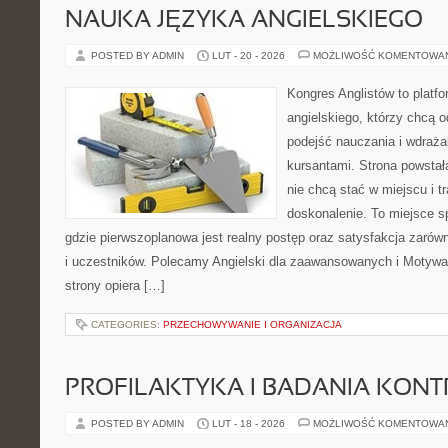
NAUKA JĘZYKA ANGIELSKIEGO
POSTED BY ADMIN
LUT - 20 - 2026
MOŻLIWOŚĆ KOMENTOWA
Kongres Anglistów to platfo
angielskiego, którzy chcą
podejść nauczania i wdraża
kursantami. Strona powstał
nie chcą stać w miejscu i t
doskonalenie. To miejsce sp
gdzie pierwszoplanowa jest realny postęp oraz satysfakcja zarów
i uczestników. Polecamy Angielski dla zaawansowanych i Motywacj
strony opiera […]
CATEGORIES:
PRZECHOWYWANIE I ORGANIZACJA
PROFILAKTYKA I BADANIA KON
POSTED BY ADMIN
LUT - 18 - 2026
MOŻLIWOŚĆ KOMENTOWA