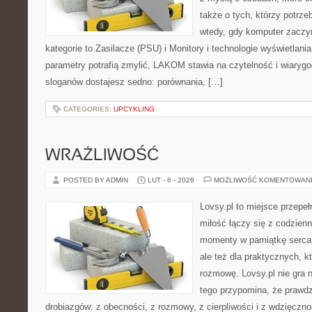
także o tych, którzy potrz
wtedy, gdy komputer zaczy
kategorie to Zasilacze (PSU) i Monitory i technologie wyświetlani
parametry potrafią zmylić, LAKOM stawia na czytelność i wiaryg
sloganów dostajesz sedno: porównania, […]
CATEGORIES:
UPCYKLING
WRAŻLIWOŚĆ
POSTED BY ADMIN
LUT - 6 - 2026
MOŻLIWOŚĆ KOMENTOWAN
Lovsy.pl to miejsce przepe
miłość łączy się z codzienn
momenty w pamiątkę serca. 
ale też dla praktycznych, 
rozmowę. Lovsy.pl nie gra 
tego przypomina, że prawdz
drobiazgów: z obecności, z rozmowy, z cierpliwości i z wdzięczno