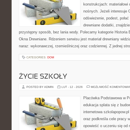
konstrukcjach: materiałow
nośnych. Jeżeli interesuje
odświeżenie, podest, połać
drewniane dodatki, znajdzi
przystępny sposób, bez lania wody. Polecamy kategorie Historia
Okna Drewniane. Rdzeniem serwisu jest materiał drewniany widzi
naraz: wykonawczej, rzemieślniczej oraz codziennej. Z jednej str
CATEGORIES:
DOM
ŻYCIE SZKOŁY
POSTED BY ADMIN
LUT - 12 - 2026
MOŻLIWOŚĆ KOMENTOWA
Placówka Podstawowa w Po
edukacja splata się z budo
internetowa szkolapopow.pl
oraz podkreśla cele pracy 
opowieść o uczeniu się od 