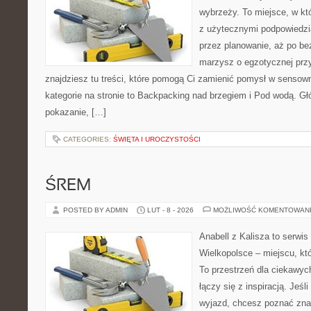
wybrzeży. To miejsce, w k
z użytecznymi podpowiedzi
przez planowanie, aż po be
marzysz o egzotycznej przy
znajdziesz tu treści, które pomogą Ci zamienić pomysł w sens
kategorie na stronie to Backpacking nad brzegiem i Pod wodą. Gł
pokazanie, […]
CATEGORIES:
ŚWIĘTA I UROCZYSTOŚCI
ŚREM
POSTED BY ADMIN
LUT - 8 - 2026
MOŻLIWOŚĆ KOMENTOWAN
Anabell z Kalisza to serwi
Wielkopolsce – miejscu, któr
To przestrzeń dla ciekawyc
łączy się z inspiracją. Jeś
wyjazd, chcesz poznać znan