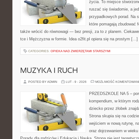
życia. To miejsce stworzon
ruszać się świadomie, a jed
przypadkowych porad. Na st
które pomagają zbudować f
także wrócić do równowagi — bez presji, za to z planem. Ciekawe 
tce i Mężczyzna w formie. Idea o2fit.pl opiera się na prostym […]
CATEGORIES:
OPIEKA NAD ZWIERZĘTAMI STARSZYMI
MUZYKA I RUCH
POSTED BY ADMIN
LUT - 9 - 2026
MOŻLIWOŚĆ KOMENTOWAN
PRZEDSZKOLE NA 5 – portal
kompendium, w którym rodz
dziecko przez żłobek znajdą
Strona skupia się na codzi
wejściem w nową rutynę, na
oraz dojrzewaniem w wiek
Porady dla rodziców i Edukacja i Nauka. Strona nie jest teorety