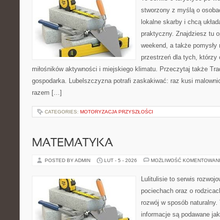
stworzony z myślą o osobac
lokalne skarby i chcą ukła
praktyczny. Znajdziesz tu o
weekend, a także pomysły n
przestrzeń dla tych, którzy 
miłośników aktywności i miejskiego klimatu. Przeczytaj także Trady
gospodarka. Lubelszczyzna potrafi zaskakiwać: raz kusi malown
razem […]
CATEGORIES:
MOTORYZACJA PRZYSZŁOŚCI
MATEMATYKA
POSTED BY ADMIN
LUT - 5 - 2026
MOŻLIWOŚĆ KOMENTOWAN
Lulitulisie to serwis rozwo
pociechach oraz o rodzicac
rozwój w sposób naturalny.
informacje są podawane ja