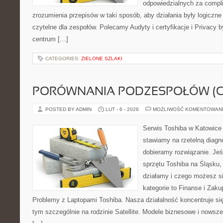
odpowiedzialnych za complia
zrozumienia przepisów w taki sposób, aby działania były logiczne
czytelne dla zespołów. Polecamy Audyty i certyfikacje i Privacy 
centrum […]
CATEGORIES:
ZIELONE SZLAKI
PORÓWNANIA PODZESPOŁÓW (CP
POSTED BY ADMIN
LUT - 6 - 2026
MOŻLIWOŚĆ KOMENTOWAN
Serwis Toshiba w Katowice 
stawiamy na rzetelną diagn
dobieramy rozwiązanie. Jeśl
sprzętu Toshiba na Śląsku, 
działamy i czego możesz s
kategorie to Finanse i Zaku
Problemy z Laptopami Toshiba. Nasza działalność koncentruje si
tym szczególnie na rodzinie Satellite. Modele biznesowe i nowsze 