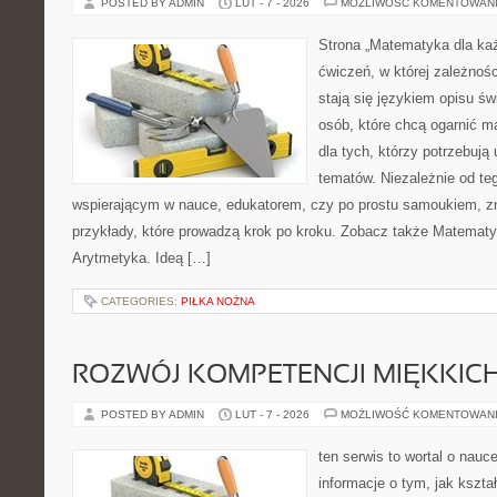
POSTED BY ADMIN
LUT - 7 - 2026
MOŻLIWOŚĆ KOMENTOWAN
Strona „Matematyka dla każ
ćwiczeń, w której zależnośc
stają się językiem opisu ś
osób, które chcą ogarnić m
dla tych, którzy potrzebują
tematów. Niezależnie od te
wspierającym w nauce, edukatorem, czy po prostu samoukiem, zn
przykłady, które prowadzą krok po kroku. Zobacz także Matemat
Arytmetyka. Ideą […]
CATEGORIES:
PIŁKA NOŻNA
ROZWÓJ KOMPETENCJI MIĘKKIC
POSTED BY ADMIN
LUT - 7 - 2026
MOŻLIWOŚĆ KOMENTOWAN
ten serwis to wortal o nauc
informacje o tym, jak kszta