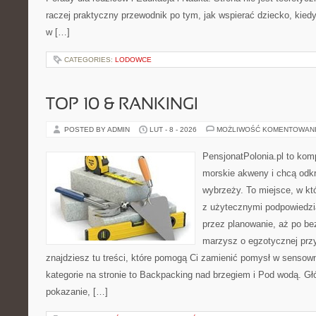
raczej praktyczny przewodnik po tym, jak wspierać dziecko, kiedy 
w […]
CATEGORIES:
LODOWCE
TOP 10 & RANKINGI
POSTED BY ADMIN
LUT - 8 - 2026
MOŻLIWOŚĆ KOMENTOWAN
PensjonatPolonia.pl to kom
morskie akweny i chcą odkr
wybrzeży. To miejsce, w k
z użytecznymi podpowiedzi
przez planowanie, aż po be
marzysz o egzotycznej przy
znajdziesz tu treści, które pomogą Ci zamienić pomysł w sens
kategorie na stronie to Backpacking nad brzegiem i Pod wodą. Gł
pokazanie, […]