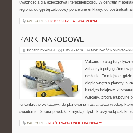
uważnością dla dziedzictwa i teraźniejszości. W centrum materia
regionu: od gęstej zabudowy po zielone enklawy, od postindustria
CATEGORIES:
HISTORIA I DZIEDZICTWO AFRYKI
PARKI NARODOWE
POSTED BY ADMIN
LUT - 4 - 2026
MOŻLIWOŚĆ KOMENTOWAN
Vulcans to blog turystyczny
zobaczyć potęgę Ziemi w jej
odsłonie. To miejsce, gdzie 
cieple wnętrza planety, a kr
każdym kolejnym kilometrem
wulkany, źródła erupcyjne 
tu konkretne wskazówki do planowania tras, a także wiedzę, któ
świadomie. Strona powstała z myślą o tych, którzy wolą szlaki p
CATEGORIES:
PLAŻE I NADMORSKIE KRAJOBRAZY