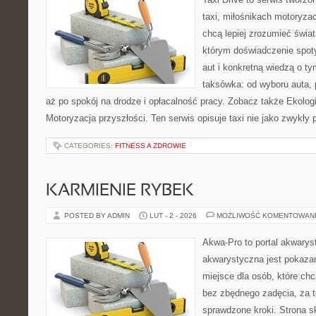
taxi, miłośnikach motoryzac
chcą lepiej zrozumieć świa
którym doświadczenie spot
aut i konkretną wiedzą o t
taksówka: od wyboru auta, 
aż po spokój na drodze i opłacalność pracy. Zobacz także Ekolog
Motoryzacja przyszłości. Ten serwis opisuje taxi nie jako zwykły 
CATEGORIES:
FITNESS A ZDROWIE
KARMIENIE RYBEK
POSTED BY ADMIN
LUT - 2 - 2026
MOŻLIWOŚĆ KOMENTOWAN
Akwa-Pro to portal akwarys
akwarystyczna jest pokazan
miejsce dla osób, które ch
bez zbędnego zadęcia, za t
sprawdzone kroki. Strona s