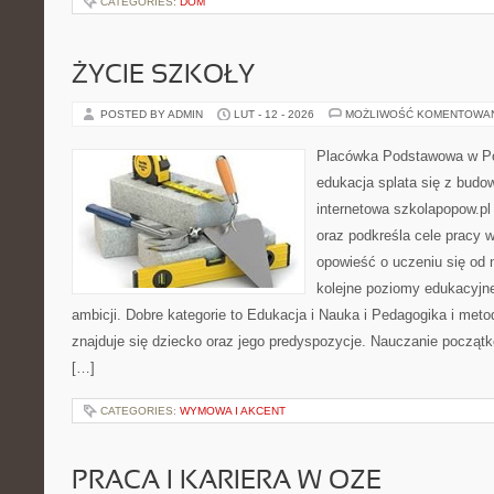
CATEGORIES:
DOM
ŻYCIE SZKOŁY
POSTED BY ADMIN
LUT - 12 - 2026
MOŻLIWOŚĆ KOMENTOWA
Placówka Podstawowa w Po
edukacja splata się z budo
internetowa szkolapopow.pl
oraz podkreśla cele pracy 
opowieść o uczeniu się od 
kolejne poziomy edukacyjne
ambicji. Dobre kategorie to Edukacja i Nauka i Pedagogika i met
znajduje się dziecko oraz jego predyspozycje. Nauczanie początk
[…]
CATEGORIES:
WYMOWA I AKCENT
PRACA I KARIERA W OZE