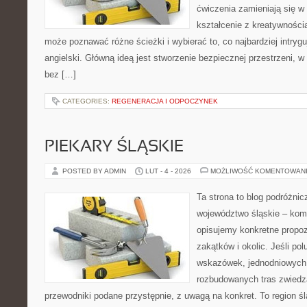
ćwiczenia zamieniają się w
kształcenie z kreatywności
może poznawać różne ścieżki i wybierać to, co najbardziej intryg
angielski. Główną ideą jest stworzenie bezpiecznej przestrzeni, w
bez […]
CATEGORIES:
REGENERACJA I ODPOCZYNEK
PIEKARY ŚLĄSKIE
POSTED BY ADMIN
LUT - 4 - 2026
MOŻLIWOŚĆ KOMENTOWAN
Ta strona to blog podróżni
województwo śląskie – ko
opisujemy konkretne propo
zakątków i okolic. Jeśli po
wskazówek, jednodniowych 
rozbudowanych tras zwiedza
przewodniki podane przystępnie, z uwagą na konkret. To region śl