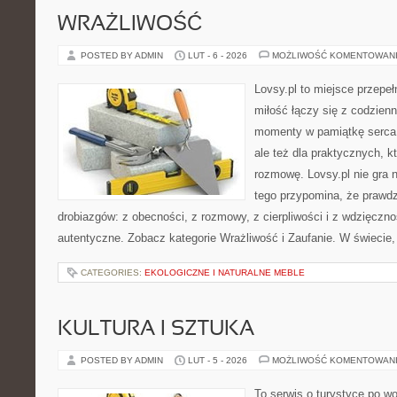
WRAŻLIWOŚĆ
POSTED BY ADMIN
LUT - 6 - 2026
MOŻLIWOŚĆ KOMENTOWAN
Lovsy.pl to miejsce przepe
miłość łączy się z codzienn
momenty w pamiątkę serca. 
ale też dla praktycznych, 
rozmowę. Lovsy.pl nie gra 
tego przypomina, że prawdz
drobiazgów: z obecności, z rozmowy, z cierpliwości i z wdzięczno
autentyczne. Zobacz kategorie Wrażliwość i Zaufanie. W świecie,
CATEGORIES:
EKOLOGICZNE I NATURALNE MEBLE
KULTURA I SZTUKA
POSTED BY ADMIN
LUT - 5 - 2026
MOŻLIWOŚĆ KOMENTOWAN
To serwis o turystyce po w