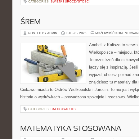
CATEGORIES:
ŚWIĘTA I UROCZYSTOŚCI
ŚREM
POSTED BY ADMIN
LUT - 8 - 2026
MOŻLIWOŚĆ KOMENTOWAN
Anabell z Kalisza to serwi
Wielkopolsce – miejscu, któr
To przestrzeń dla ciekawyc
łączy się z inspiracją. Jeś
wyjazd, chcesz poznać znan
znajdziesz tu materiały dla
Ciekawe miasta to Ostrów Wielkopolski i Jarocin. To nie jest wył
historia o wędrówkach – prowadzona spokojnie i rzeczowo. Wielko
CATEGORIES:
BALTICAYACHTS
MATEMATYKA STOSOWANA