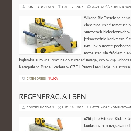
POSTED BY ADMIN
LUT - 12 - 2026
MOŻLIWOŚĆ KOMENTOWA
Wikana BioEnergia to serwi
chcą zrozumieć temat zielon
surowcach biologicznych w
jednocześnie konkretny. St
tym, jak surowce pochodzen
może stać się źródłem ciep
logistyka surowca, oraz na co zwracać uwagę, gdy w grę wchodzą
Kategorie to Praca i kariera w OZE i Prawo i regulacje. Na stronie
CATEGORIES:
NAUKA
REGENERACJA I SEN
POSTED BY ADMIN
LUT - 10 - 2026
MOŻLIWOŚĆ KOMENTOWA
o2fit.pl to Fitness Klub, kt
konkretnymi narzędziami do