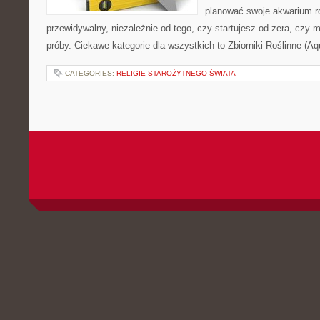
planować swoje akwarium r
przewidywalny, niezależnie od tego, czy startujesz od zera, czy 
próby. Ciekawe kategorie dla wszystkich to Zbiorniki Roślinne (Aq
CATEGORIES:
RELIGIE STAROŻYTNEGO ŚWIATA