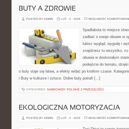
BUTY A ZDROWIE
POSTED BY ADMIN
LUT - 3 - 2026
MOŻLIWOŚĆ KOMENTOWAN
Spadlabuta to miejsce stwo
zadbać o swoje obuwie w sp
lubisz wygląd, wygodę i wy
znajdziesz tu wszystko, co 
obuwia w doskonałym stan
podejście do tematu, dzięk
o buty staje się łatwa, a efekty widać po krótkim czasie. Kategorie
i Buty w kulturze i sztuce. Dobre buty potrafi […]
CATEGORIES:
SAMOCHODY POLSKIE Z PRZESZŁOŚCI
EKOLOGICZNA MOTORYZACJA
POSTED BY ADMIN
LUT - 3 - 2026
MOŻLIWOŚĆ KOMENTOWAN
Taxi Drive to serwis tworz