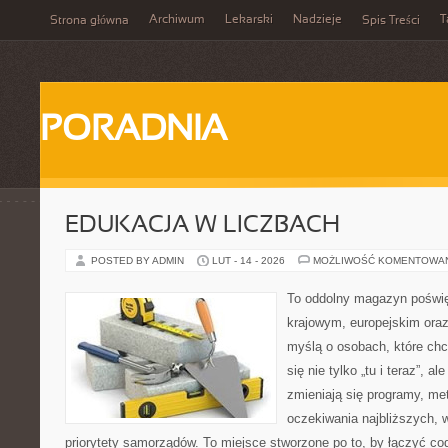
Archiwum
Lekarski
Nadzieje
T
Strona główna
Spis Treści
PORADNIA
EDUKACJA W LICZBACH
POSTED BY ADMIN
LUT - 14 - 2026
MOŻLIWOŚĆ KOMENTOWA
To oddolny magazyn poświę
krajowym, europejskim oraz
myślą o osobach, które chc
się nie tylko „tu i teraz”, a
zmieniają się programy, me
oczekiwania najbliższych, 
priorytety samorządów. To miejsce stworzone po to, by łączyć co