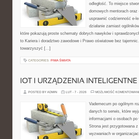
odległość. To miejsce stwo
domowych mentorach oraz e
usprawnić codzienność e-lea
działanie zamiast ogólników
które pokazują proste schematy dobrych nawyków i sprawdzonych
to Kariera i doradztwo zawodowe i Prawo oświatowe bez tajemnic. 
towarzyszyć […]
CATEGORIES:
PIWA ŚWIATA
IOT I URZĄDZENIA INTELIGENTNE
POSTED BY ADMIN
LUT - 7 - 2026
MOŻLIWOŚĆ KOMENTOWAN
Vademecum po ogólnym roz
danych to serwis, które wyj
informacjami o osobach po
Strona jest przygotowana 
wyzwaniach w organizacjac