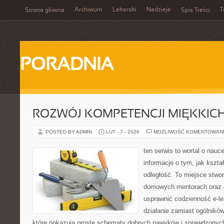
Archiwum
Lekarski
Nadzieje
T
Strona główna
Spis Treści
PORADNIA
ROZWÓJ KOMPETENCJI MIĘKKIC
POSTED BY ADMIN
LUT - 7 - 2026
MOŻLIWOŚĆ KOMENTOWAN
ten serwis to wortal o nauc
informacje o tym, jak kszta
odległość. To miejsce stwo
domowych mentorach oraz e
usprawnić codzienność e-lea
działanie zamiast ogólników
które pokazują proste schematy dobrych nawyków i sprawdzonych