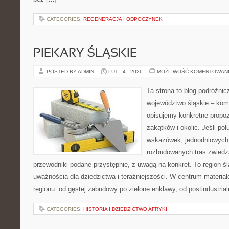
CATEGORIES:
REGENERACJA I ODPOCZYNEK
PIEKARY ŚLĄSKIE
POSTED BY ADMIN
LUT - 4 - 2026
MOŻLIWOŚĆ KOMENTOWAN
Ta strona to blog podróżni
województwo śląskie – ko
opisujemy konkretne propo
zakątków i okolic. Jeśli po
wskazówek, jednodniowych 
rozbudowanych tras zwiedza
przewodniki podane przystępnie, z uwagą na konkret. To region śl
uważnością dla dziedzictwa i teraźniejszości. W centrum materia
regionu: od gęstej zabudowy po zielone enklawy, od postindustria
CATEGORIES:
HISTORIA I DZIEDZICTWO AFRYKI