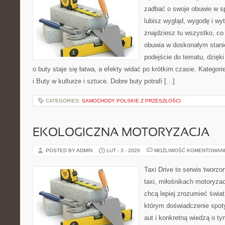
zadbać o swoje obuwie w sp
lubisz wygląd, wygodę i wy
znajdziesz tu wszystko, co 
obuwia w doskonałym stan
podejście do tematu, dzięk
o buty staje się łatwa, a efekty widać po krótkim czasie. Kategorie
i Buty w kulturze i sztuce. Dobre buty potrafi […]
CATEGORIES:
SAMOCHODY POLSKIE Z PRZESZŁOŚCI
EKOLOGICZNA MOTORYZACJA
POSTED BY ADMIN
LUT - 3 - 2026
MOŻLIWOŚĆ KOMENTOWAN
Taxi Drive to serwis tworz
taxi, miłośnikach motoryzac
chcą lepiej zrozumieć świa
którym doświadczenie spot
aut i konkretną wiedzą o t