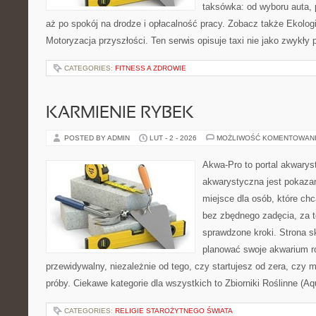
taksówka: od wyboru auta, 
aż po spokój na drodze i opłacalność pracy. Zobacz także Ekolog
Motoryzacja przyszłości. Ten serwis opisuje taxi nie jako zwykły 
CATEGORIES:
FITNESS A ZDROWIE
KARMIENIE RYBEK
POSTED BY ADMIN
LUT - 2 - 2026
MOŻLIWOŚĆ KOMENTOWAN
Akwa-Pro to portal akwarys
akwarystyczna jest pokazan
miejsce dla osób, które ch
bez zbędnego zadęcia, za t
sprawdzone kroki. Strona s
planować swoje akwarium r
przewidywalny, niezależnie od tego, czy startujesz od zera, czy 
próby. Ciekawe kategorie dla wszystkich to Zbiorniki Roślinne (Aq
CATEGORIES:
RELIGIE STAROŻYTNEGO ŚWIATA