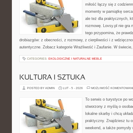
miłość łączy się z codzienn
momenty w pamiątkę serca. 
ale też dla praktycznych, 
rozmowę. Lovsy.pl nie gra 
tego przypomina, że prawdz
drobiazgów: z obecności, z rozmowy, z cierpliwości i z wdzięczno
autentyczne. Zobacz kategorie Wrażliwość i Zaufanie. W świecie,
CATEGORIES:
EKOLOGICZNE I NATURALNE MEBLE
KULTURA I SZTUKA
POSTED BY ADMIN
LUT - 5 - 2026
MOŻLIWOŚĆ KOMENTOWAN
To serwis o turystyce po w
stworzony z myślą o osobac
lokalne skarby i chcą ukła
praktyczny. Znajdziesz tu o
weekend, a także pomysły n