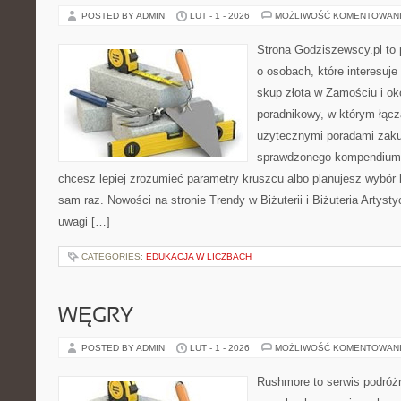
POSTED BY ADMIN
LUT - 1 - 2026
MOŻLIWOŚĆ KOMENTOWAN
Strona Godziszewscy.pl to 
o osobach, które interesuje
skup złota w Zamościu i ok
poradnikowy, w którym łączą
użytecznymi poradami zaku
sprawdzonego kompendium p
chcesz lepiej zrozumieć parametry kruszcu albo planujesz wybór bi
sam raz. Nowości na stronie Trendy w Biżuterii i Biżuteria Artys
uwagi […]
CATEGORIES:
EDUKACJA W LICZBACH
WĘGRY
POSTED BY ADMIN
LUT - 1 - 2026
MOŻLIWOŚĆ KOMENTOWAN
Rushmore to serwis podróżn