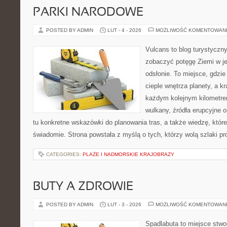
PARKI NARODOWE
POSTED BY ADMIN
LUT - 4 - 2026
MOŻLIWOŚĆ KOMENTOWAN
Vulcans to blog turystyczny
zobaczyć potęgę Ziemi w jej
odsłonie. To miejsce, gdzie 
cieple wnętrza planety, a kr
każdym kolejnym kilometrem
wulkany, źródła erupcyjne 
tu konkretne wskazówki do planowania tras, a także wiedzę, któ
świadomie. Strona powstała z myślą o tych, którzy wolą szlaki p
CATEGORIES:
PLAŻE I NADMORSKIE KRAJOBRAZY
BUTY A ZDROWIE
POSTED BY ADMIN
LUT - 3 - 2026
MOŻLIWOŚĆ KOMENTOWAN
Spadlabuta to miejsce stwo