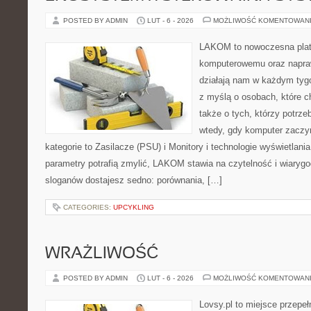
POSTED BY ADMIN
LUT - 6 - 2026
MOŻLIWOŚĆ KOMENTOWAN
LAKOM to nowoczesna plat
komputerowemu oraz napra
działają nam w każdym tyg
z myślą o osobach, które 
także o tych, którzy potrz
wtedy, gdy komputer zaczy
kategorie to Zasilacze (PSU) i Monitory i technologie wyświetlani
parametry potrafią zmylić, LAKOM stawia na czytelność i wiaryg
sloganów dostajesz sedno: porównania, […]
CATEGORIES:
UPCYKLING
WRAŻLIWOŚĆ
POSTED BY ADMIN
LUT - 6 - 2026
MOŻLIWOŚĆ KOMENTOWAN
Lovsy.pl to miejsce przepe