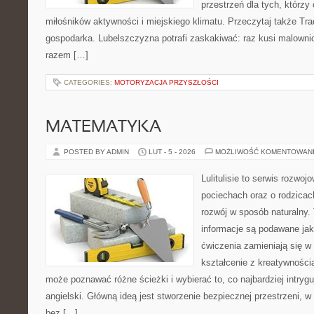
przestrzeń dla tych, którzy 
miłośników aktywności i miejskiego klimatu. Przeczytaj także Trady
gospodarka. Lubelszczyzna potrafi zaskakiwać: raz kusi malown
razem […]
CATEGORIES:
MOTORYZACJA PRZYSZŁOŚCI
MATEMATYKA
POSTED BY ADMIN
LUT - 5 - 2026
MOŻLIWOŚĆ KOMENTOWAN
Lulitulisie to serwis rozwo
pociechach oraz o rodzicac
rozwój w sposób naturalny.
informacje są podawane ja
ćwiczenia zamieniają się w
kształcenie z kreatywności
może poznawać różne ścieżki i wybierać to, co najbardziej intryg
angielski. Główną ideą jest stworzenie bezpiecznej przestrzeni, w
bez […]