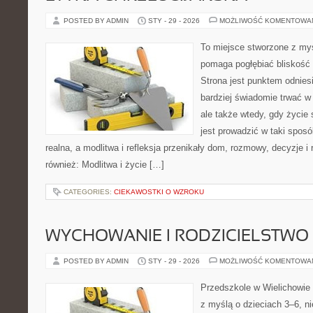
POSTED BY ADMIN
STY - 29 - 2026
MOŻLIWOŚĆ KOMENTOWA
To miejsce stworzone z myś
pomaga pogłębiać bliskość
Strona jest punktem odniesi
bardziej świadomie trwać w 
ale także wtedy, gdy życie
jest prowadzić w taki spos
realna, a modlitwa i refleksja przenikały dom, rozmowy, decyzje i 
również: Modlitwa i życie […]
CATEGORIES:
CIEKAWOSTKI O WZROKU
WYCHOWANIE I RODZICIELSTWO
POSTED BY ADMIN
STY - 29 - 2026
MOŻLIWOŚĆ KOMENTOWA
Przedszkole w Wielichowie t
z myślą o dzieciach 3–6, n