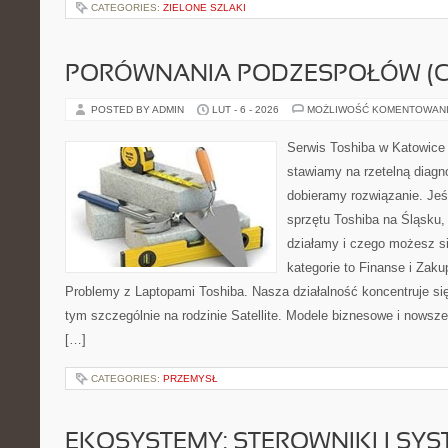
CATEGORIES:
ZIELONE SZLAKI
PORÓWNANIA PODZESPOŁÓW (CP
POSTED BY ADMIN
LUT - 6 - 2026
MOŻLIWOŚĆ KOMENTOWAN
Serwis Toshiba w Katowice 
stawiamy na rzetelną diagn
dobieramy rozwiązanie. Jeśl
sprzętu Toshiba na Śląsku, 
działamy i czego możesz s
kategorie to Finanse i Zaku
Problemy z Laptopami Toshiba. Nasza działalność koncentruje si
tym szczególnie na rodzinie Satellite. Modele biznesowe i nowsze 
[…]
CATEGORIES:
PRZEMYSŁ
EKOSYSTEMY: STEROWNIKI I SY