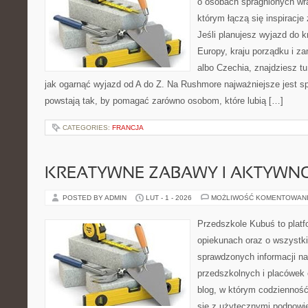
o osobach spragnionych wra
którym łączą się inspiracj
Jeśli planujesz wyjazd do 
Europy, kraju porządku i za
albo Czechia, znajdziesz t
jak ogarnąć wyjazd od A do Z. Na Rushmore najważniejsze jest s
powstają tak, by pomagać zarówno osobom, które lubią […]
CATEGORIES:
FRANCJA
KREATYWNE ZABAWY I AKTYWN
POSTED BY ADMIN
LUT - 1 - 2026
MOŻLIWOŚĆ KOMENTOWAN
Przedszkole Kubuś to plat
opiekunach oraz o wszystki
sprawdzonych informacji n
przedszkolnych i placówek 
blog, w którym codzienność
się z użytecznymi podpowie