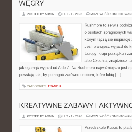
WĘGRY
POSTED BY ADMIN
LUT - 1 - 2026
MOŻLIWOŚĆ KOMENTOWAN
Rushmore to serwis podróżn
o osobach spragnionych wra
którym łączą się inspiracj
Jeśli planujesz wyjazd do 
Europy, kraju porządku i za
albo Czechia, znajdziesz t
jak ogarnąć wyjazd od A do Z. Na Rushmore najważniejsze jest s
powstają tak, by pomagać zarówno osobom, które lubią […]
CATEGORIES:
FRANCJA
KREATYWNE ZABAWY I AKTYWN
POSTED BY ADMIN
LUT - 1 - 2026
MOŻLIWOŚĆ KOMENTOWAN
Przedszkole Kubuś to plat