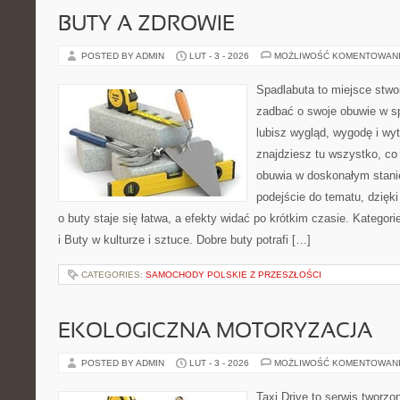
BUTY A ZDROWIE
POSTED BY ADMIN
LUT - 3 - 2026
MOŻLIWOŚĆ KOMENTOWAN
Spadlabuta to miejsce stwo
zadbać o swoje obuwie w sp
lubisz wygląd, wygodę i wy
znajdziesz tu wszystko, co 
obuwia w doskonałym stan
podejście do tematu, dzięk
o buty staje się łatwa, a efekty widać po krótkim czasie. Kategorie
i Buty w kulturze i sztuce. Dobre buty potrafi […]
CATEGORIES:
SAMOCHODY POLSKIE Z PRZESZŁOŚCI
EKOLOGICZNA MOTORYZACJA
POSTED BY ADMIN
LUT - 3 - 2026
MOŻLIWOŚĆ KOMENTOWAN
Taxi Drive to serwis tworz