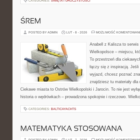
CATEGORIES:
ŚWIĘTA I UROCZYSTOŚCI
ŚREM
POSTED BY ADMIN
LUT - 8 - 2026
MOŻLIWOŚĆ KOMENTOWAN
Anabell z Kalisza to serwi
Wielkopolsce – miejscu, któr
To przestrzeń dla ciekawyc
łączy się z inspiracją. Jeś
wyjazd, chcesz poznać znan
znajdziesz tu materiały dla
Ciekawe miasta to Ostrów Wielkopolski i Jarocin. To nie jest wył
historia o wędrówkach – prowadzona spokojnie i rzeczowo. Wielko
CATEGORIES:
BALTICAYACHTS
MATEMATYKA STOSOWANA
POSTED BY ADMIN
LUT - 7 - 2026
MOŻLIWOŚĆ KOMENTOWAN