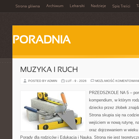
Archiwum
Lekarski
Nadzieje
T
Strona główna
Spis Treści
PORADNIA
MUZYKA I RUCH
POSTED BY ADMIN
LUT - 9 - 2026
MOŻLIWOŚĆ KOMENTOWAN
PRZEDSZKOLE NA 5 – portal
kompendium, w którym rodz
dziecko przez żłobek znajdą
Strona skupia się na codzi
wejściem w nową rutynę, na
oraz dojrzewaniem w wiek
Porady dla rodziców i Edukacja i Nauka. Strona nie jest teorety