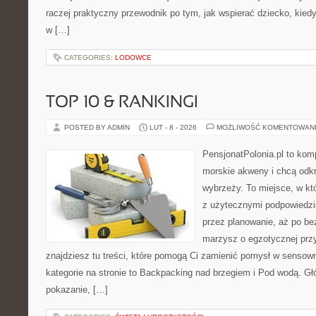
raczej praktyczny przewodnik po tym, jak wspierać dziecko, kiedy 
w […]
CATEGORIES:
LODOWCE
TOP 10 & RANKINGI
POSTED BY ADMIN
LUT - 8 - 2026
MOŻLIWOŚĆ KOMENTOWAN
PensjonatPolonia.pl to kom
morskie akweny i chcą odkr
wybrzeży. To miejsce, w k
z użytecznymi podpowiedzi
przez planowanie, aż po be
marzysz o egzotycznej przy
znajdziesz tu treści, które pomogą Ci zamienić pomysł w sens
kategorie na stronie to Backpacking nad brzegiem i Pod wodą. Gł
pokazanie, […]