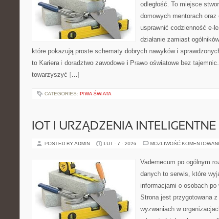
odległość. To miejsce stwo
domowych mentorach oraz e
usprawnić codzienność e-lea
działanie zamiast ogólników
które pokazują proste schematy dobrych nawyków i sprawdzonych
to Kariera i doradztwo zawodowe i Prawo oświatowe bez tajemnic. 
towarzyszyć […]
CATEGORIES:
PIWA ŚWIATA
IOT I URZĄDZENIA INTELIGENTNE
POSTED BY ADMIN
LUT - 7 - 2026
MOŻLIWOŚĆ KOMENTOWAN
Vademecum po ogólnym roz
danych to serwis, które wyj
informacjami o osobach po
Strona jest przygotowana 
wyzwaniach w organizacjac