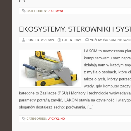
CATEGORIES:
PRZEMYSŁ
EKOSYSTEMY: STEROWNIKI I SY
POSTED BY ADMIN
LUT - 6 - 2026
MOŻLIWOŚĆ KOMENTOWAN
LAKOM to nowoczesna plat
komputerowemu oraz napra
działają nam w każdym tyg
z myślą o osobach, które 
także o tych, którzy potrz
wtedy, gdy komputer zaczy
kategorie to Zasilacze (PSU) i Monitory i technologie wyświetlani
parametry potrafią zmylić, LAKOM stawia na czytelność i wiaryg
sloganów dostajesz sedno: porównania, […]
CATEGORIES:
UPCYKLING