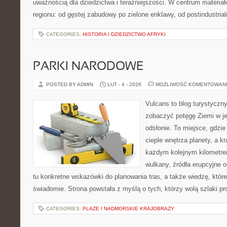
uważnością dla dziedzictwa i teraźniejszości. W centrum materia
regionu: od gęstej zabudowy po zielone enklawy, od postindustria
CATEGORIES:
HISTORIA I DZIEDZICTWO AFRYKI
PARKI NARODOWE
POSTED BY ADMIN
LUT - 4 - 2026
MOŻLIWOŚĆ KOMENTOWAN
Vulcans to blog turystyczny
zobaczyć potęgę Ziemi w jej
odsłonie. To miejsce, gdzie 
cieple wnętrza planety, a kr
każdym kolejnym kilometrem
wulkany, źródła erupcyjne 
tu konkretne wskazówki do planowania tras, a także wiedzę, któ
świadomie. Strona powstała z myślą o tych, którzy wolą szlaki p
CATEGORIES:
PLAŻE I NADMORSKIE KRAJOBRAZY