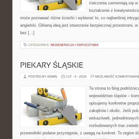
ćwiczenia zamieniają się w
kształcenie z kreatywności
może poznawać różne ścieżki i wybierać to, co najbardziej intryg
angielski. Główną ideą jest stworzenie bezpiecznej przestrzeni, w
bez […]
CATEGORIES:
REGENERACJA I ODPOCZYNEK
PIEKARY ŚLĄSKIE
POSTED BY ADMIN
LUT - 4 - 2026
MOŻLIWOŚĆ KOMENTOWAN
Ta strona to blog podróżni
województwo śląskie – ko
opisujemy konkretne propo
zakątków i okolic. Jeśli po
wskazówek, jednodniowych 
rozbudowanych tras zwiedza
przewodniki podane przystępnie, z uwagą na konkret. To region śl