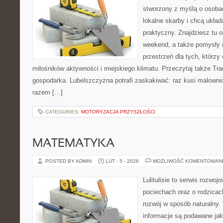
stworzony z myślą o osobac
lokalne skarby i chcą ukła
praktyczny. Znajdziesz tu o
weekend, a także pomysły n
przestrzeń dla tych, którzy 
miłośników aktywności i miejskiego klimatu. Przeczytaj także Trady
gospodarka. Lubelszczyzna potrafi zaskakiwać: raz kusi malown
razem […]
CATEGORIES:
MOTORYZACJA PRZYSZŁOŚCI
MATEMATYKA
POSTED BY ADMIN
LUT - 5 - 2026
MOŻLIWOŚĆ KOMENTOWAN
Lulitulisie to serwis rozwo
pociechach oraz o rodzicac
rozwój w sposób naturalny.
informacje są podawane ja