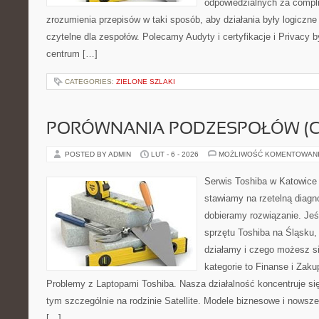
odpowiedzialnych za complia
zrozumienia przepisów w taki sposób, aby działania były logiczne
czytelne dla zespołów. Polecamy Audyty i certyfikacje i Privacy 
centrum […]
CATEGORIES:
ZIELONE SZLAKI
PORÓWNANIA PODZESPOŁÓW (CP
POSTED BY ADMIN
LUT - 6 - 2026
MOŻLIWOŚĆ KOMENTOWAN
Serwis Toshiba w Katowice 
stawiamy na rzetelną diagn
dobieramy rozwiązanie. Jeśl
sprzętu Toshiba na Śląsku, 
działamy i czego możesz s
kategorie to Finanse i Zaku
Problemy z Laptopami Toshiba. Nasza działalność koncentruje si
tym szczególnie na rodzinie Satellite. Modele biznesowe i nowsze 
[…]