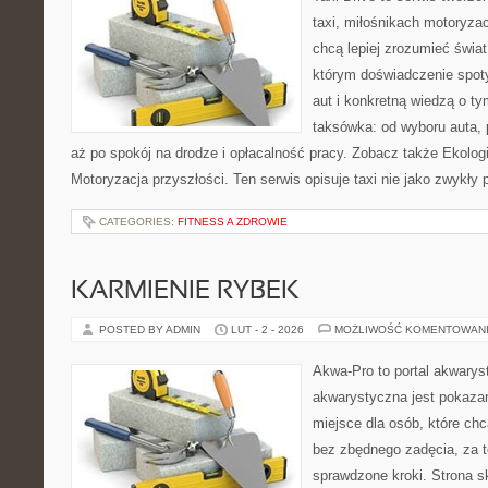
taxi, miłośnikach motoryzac
chcą lepiej zrozumieć świa
którym doświadczenie spot
aut i konkretną wiedzą o t
taksówka: od wyboru auta, 
aż po spokój na drodze i opłacalność pracy. Zobacz także Ekolog
Motoryzacja przyszłości. Ten serwis opisuje taxi nie jako zwykły 
CATEGORIES:
FITNESS A ZDROWIE
KARMIENIE RYBEK
POSTED BY ADMIN
LUT - 2 - 2026
MOŻLIWOŚĆ KOMENTOWAN
Akwa-Pro to portal akwarys
akwarystyczna jest pokazan
miejsce dla osób, które ch
bez zbędnego zadęcia, za t
sprawdzone kroki. Strona s