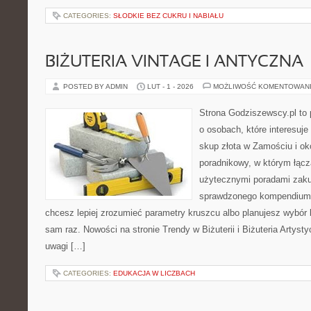
CATEGORIES:
SŁODKIE BEZ CUKRU I NABIAŁU
BIŻUTERIA VINTAGE I ANTYCZNA
POSTED BY ADMIN
LUT - 1 - 2026
MOŻLIWOŚĆ KOMENTOWAN
Strona Godziszewscy.pl to 
o osobach, które interesuje
skup złota w Zamościu i ok
poradnikowy, w którym łączą
użytecznymi poradami zaku
sprawdzonego kompendium p
chcesz lepiej zrozumieć parametry kruszcu albo planujesz wybór bi
sam raz. Nowości na stronie Trendy w Biżuterii i Biżuteria Artys
uwagi […]
CATEGORIES:
EDUKACJA W LICZBACH