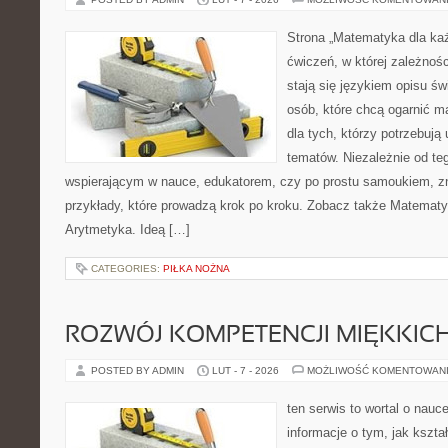
Strona „Matematyka dla każ
ćwiczeń, w której zależnośc
stają się językiem opisu ś
osób, które chcą ogarnić m
dla tych, którzy potrzebują
tematów. Niezależnie od te
wspierającym w nauce, edukatorem, czy po prostu samoukiem, zn
przykłady, które prowadzą krok po kroku. Zobacz także Matemat
Arytmetyka. Ideą […]
CATEGORIES:
PIŁKA NOŻNA
ROZWÓJ KOMPETENCJI MIĘKKIC
POSTED BY ADMIN
LUT - 7 - 2026
MOŻLIWOŚĆ KOMENTOWAN
ten serwis to wortal o nauc
informacje o tym, jak kszta