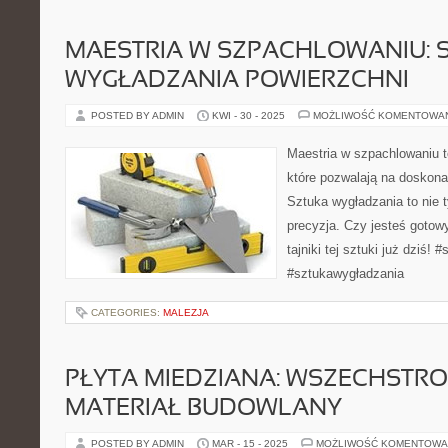
MAESTRIA W SZPACHLOWANIU: 
WYGŁADZANIA POWIERZCHNI
POSTED BY ADMIN
KWI - 30 - 2025
MOŻLIWOŚĆ KOMENTOWA
Maestria w szpachlowaniu t
które pozwalają na doskona
Sztuka wygładzania to nie ty
precyzja. Czy jesteś gotow
tajniki tej sztuki już dziś!
#sztukawygładzania
CATEGORIES:
MALEZJA
PŁYTA MIEDZIANA: WSZECHSTR
MATERIAŁ BUDOWLANY
POSTED BY ADMIN
MAR - 15 - 2025
MOŻLIWOŚĆ KOMENTOWA