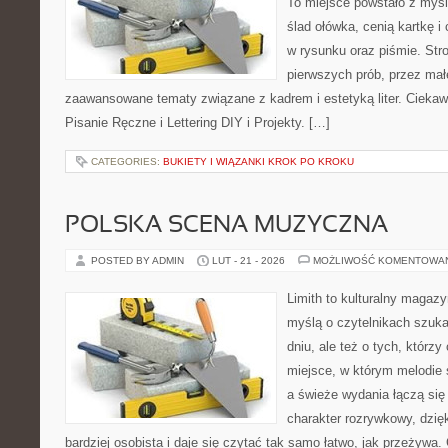
To miejsce powstało z myśl
ślad ołówka, cenią kartkę 
w rysunku oraz piśmie. Str
pierwszych prób, przez małe
zaawansowane tematy związane z kadrem i estetyką liter. Ciekaw
Pisanie Ręczne i Lettering DIY i Projekty. […]
CATEGORIES:
BUKIETY I WIĄZANKI KROK PO KROKU
POLSKA SCENA MUZYCZNA
POSTED BY ADMIN
LUT - 21 - 2026
MOŻLIWOŚĆ KOMENTOWA
Limith to kulturalny magaz
myślą o czytelnikach szuk
dniu, ale też o tych, którz
miejsce, w którym melodie 
a świeże wydania łączą się
charakter rozrywkowy, dzię
bardziej osobista i daje się czytać tak samo łatwo, jak przeżywa.