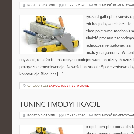
POSTED BY ADMIN
LUT - 25 - 2026
MOŻLIWOŚĆ KOMENTOWA
ryszard-galla.pl to serwis o 
edukacji obywatelskiej. To 
chcą pojmować mechanizmy
śledzić procesy zachodząc
jednocześnie budować samo
analizy i argumenty. W cen
obywatel, a także to, jak decyzje podejmowane na różnych szczeb
praktyczne konsekwencje. Nowości na stronie Społeczeństwo obyw
konstytucja Blog jest […]
CATEGORIES:
SAMOCHODY HYBRYDOWE
TUNING I MODYFIKACJE
POSTED BY ADMIN
LUT - 25 - 2026
MOŻLIWOŚĆ KOMENTOWA
e-opel.com.pl to portal dla 
się na marce samochody Op