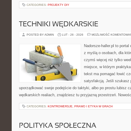
CATEGORIES:
PROJEKTY DIY
TECHNIKI WĘDKARSKIE
POSTED BY ADMIN
LUT - 26 - 2026
MOŻLIWOŚĆ KOMENTOWA
Nadorsze-haller.pl to portal
z myślą o osobach, dla któ
czymś więcej niż tylko we
miejsce, w którym praktyka
tekst ma pomagać łowić czę
satysfakcją. Jeśli szukasz
uporządkować swoje podejście do taktyki, albo po prostu lubisz c
wędkarskich realiach, znajdziesz tu przyjazną przestrzeń. Nowośc
CATEGORIES:
KONTROWERSJE, PRAWO I ETYKA W GRACH
POLITYKA SPOŁECZNA