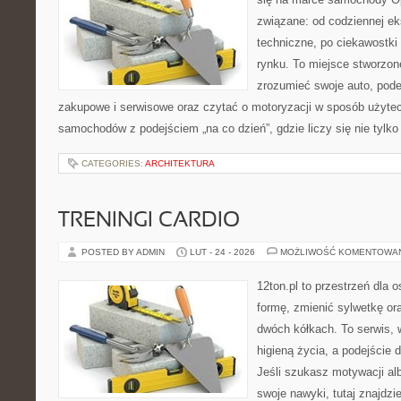
związane: od codziennej eks
techniczne, po ciekawostki
rynku. To miejsce stworzone
zrozumieć swoje auto, pode
zakupowe i serwisowe oraz czytać o motoryzacji w sposób użytec
samochodów z podejściem „na co dzień”, gdzie liczy się nie tylko
CATEGORIES:
ARCHITEKTURA
TRENINGI CARDIO
POSTED BY ADMIN
LUT - 24 - 2026
MOŻLIWOŚĆ KOMENTOWA
12ton.pl to przestrzeń dla 
formę, zmienić sylwetkę or
dwóch kółkach. To serwis, w
higieną życia, a podejście 
Jeśli szukasz motywacji a
swoje nawyki, tutaj znajdz