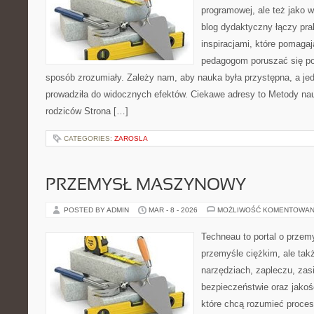
programowej, ale też jako
blog dydaktyczny łączy pr
inspiracjami, które pomaga
pedagogom poruszać się po 
sposób zrozumiały. Zależy nam, aby nauka była przystępna, a je
prowadziła do widocznych efektów. Ciekawe adresy to Metody nau
rodziców Strona […]
CATEGORIES:
ZAROSLA
PRZEMYSŁ MASZYNOWY
POSTED BY ADMIN
MAR - 8 - 2026
MOŻLIWOŚĆ KOMENTOWAN
Techneau to portal o przem
przemyśle ciężkim, ale tak
narzędziach, zapleczu, zasil
bezpieczeństwie oraz jakośc
które chcą rozumieć proce