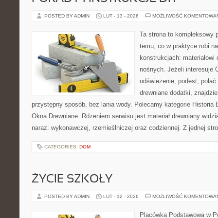
POSTED BY ADMIN
LUT - 13 - 2026
MOŻLIWOŚĆ KOMENTOWA
Ta strona to kompleksowy p
temu, co w praktyce robi n
konstrukcjach: materiałow
nośnych. Jeżeli interesuje
odświeżenie, podest, połać
drewniane dodatki, znajdzi
przystępny sposób, bez lania wody. Polecamy kategorie Historia
Okna Drewniane. Rdzeniem serwisu jest materiał drewniany widzi
naraz: wykonawczej, rzemieślniczej oraz codziennej. Z jednej str
CATEGORIES:
DOM
ŻYCIE SZKOŁY
POSTED BY ADMIN
LUT - 12 - 2026
MOŻLIWOŚĆ KOMENTOWA
Placówka Podstawowa w Po