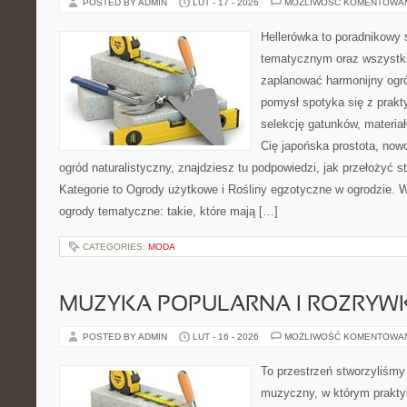
POSTED BY ADMIN
LUT - 17 - 2026
MOŻLIWOŚĆ KOMENTOWA
Hellerówka to poradnikowy
tematycznym oraz wszystk
zaplanować harmonijny ogró
pomysł spotyka się z prakty
selekcję gatunków, materiałó
Cię japońska prostota, no
ogród naturalistyczny, znajdziesz tu podpowiedzi, jak przełożyć s
Kategorie to Ogrody użytkowe i Rośliny egzotyczne w ogrodzie. 
ogrody tematyczne: takie, które mają […]
CATEGORIES:
MODA
MUZYKA POPULARNA I ROZRY
POSTED BY ADMIN
LUT - 16 - 2026
MOŻLIWOŚĆ KOMENTOWA
To przestrzeń stworzyliśmy
muzyczny, w którym praktyk