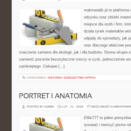
makmetalik.pl to platforma
odzysku oraz zbiórki materi
miejsce dla osób i firm, któ
działa rynek materiałów wt
odpady do sprzedaży, jak p
oraz dlaczego właściwe po
znaczenie zarówno dla ekologii, jak i dla budżetu. Strona skupia s
zamienić pozornie bezużyteczne rzeczy w zysk, jednocześnie ws
zamkniętego. Ciekawe […]
CATEGORIES:
HISTORIA I DZIEDZICTWO AFRYKI
PORTRET I ANATOMIA
POSTED BY ADMIN
LUT - 21 - 2026
MOŻLIWOŚĆ KOMENTOWA
Elfiki777 to pełen pomysłów
rysować i tworzyć pismo o