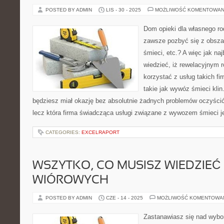
POSTED BY ADMIN
LIS - 30 - 2025
MOŻLIWOŚĆ KOMENTOWAN
Dom opieki dla własnego ro
zawsze pozbyć się z obsza
śmieci, etc.? A więc jak na
wiedzieć, iż rewelacyjnym r
korzystać z usług takich fi
takie jak wywóz śmieci kli
będziesz miał okazję bez absolutnie żadnych problemów oczyścić
lecz która firma świadcząca usługi związane z wywozem śmieci j
CATEGORIES:
EXCELRAPORT
WSZYTKO, CO MUSISZ WIEDZIEĆ
WIÓROWYCH
POSTED BY ADMIN
CZE - 14 - 2025
MOŻLIWOŚĆ KOMENTOWA
Zastanawiasz się nad wybo