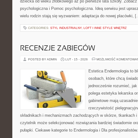
dziecka od wieku żłobkowego aż po pierwsze lata szkoły. Zobac
psychologiczna i Pomoc psychologiczna. Ideą serwisu jest uprasz
wielu rodzin stają się wyzwaniem: adaptacja do nowej placówki, [
CATEGORIES:
STYL INDUSTRIALNY, LOFT I INNE STYLE WNĘTRZ
RECENZJE ZABIEGÓW
POSTED BY ADMIN
LUT - 15 - 2026
MOŻLIWOŚĆ KOMENTOWA
Estetica Endermologia to b
osobach, które chcą świado
jednocześnie rozumieć, jak
polega estetyka lekarska or
gabinetowe mają uzasadnien
rzeczywistość pielęgnacyjn
składnikach i mechanizmach zachodzących w skórze, tkankach i 
czytelnik może selekcjonować rozwiązania bardziej świadomie or
pułapki. Ciekawe kategorie to Endermologia i Dla profesjonalistó