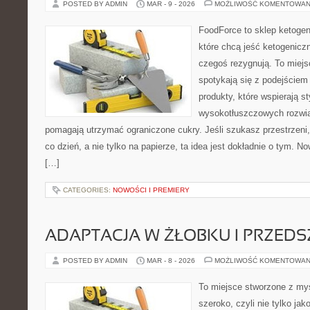
POSTED BY ADMIN
MAR - 9 - 2026
MOŻLIWOŚĆ KOMENTOWAN
FoodForce to sklep ketogen
które chcą jeść ketogeniczn
czegoś rezygnują. To miej
spotykają się z podejście
produkty, które wspierają st
wysokotłuszczowych rozwią
pomagają utrzymać ograniczone cukry. Jeśli szukasz przestrzeni, 
co dzień, a nie tylko na papierze, ta idea jest dokładnie o tym. No
[…]
CATEGORIES:
NOWOŚCI I PREMIERY
ADAPTACJA W ŻŁOBKU I PRZED
POSTED BY ADMIN
MAR - 8 - 2026
MOŻLIWOŚĆ KOMENTOWAN
To miejsce stworzone z myś
szeroko, czyli nie tylko jak