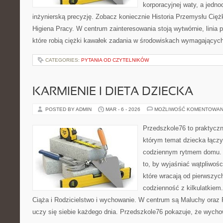
korporacyjnej waty, a jedno
inżynierską precyzję. Zobacz koniecznie Historia Przemysłu Cięż
Higiena Pracy. W centrum zainteresowania stoją wytwórnie, linia
które robią ciężki kawałek zadania w środowiskach wymagającyc
CATEGORIES:
PYTANIA OD CZYTELNIKÓW
KARMIENIE I DIETA DZIECKA
POSTED BY ADMIN
MAR - 6 - 2026
MOŻLIWOŚĆ KOMENTOWAN
Przedszkole76 to praktyczn
którym temat dziecka łączy
codziennym rytmem domu. T
to, by wyjaśniać wątpliwoś
które wracają od pierwszyc
codzienność z kilkulatkiem
Ciąża i Rodzicielstwo i wychowanie. W centrum są Maluchy oraz R
uczy się siebie każdego dnia. Przedszkole76 pokazuje, że wychow