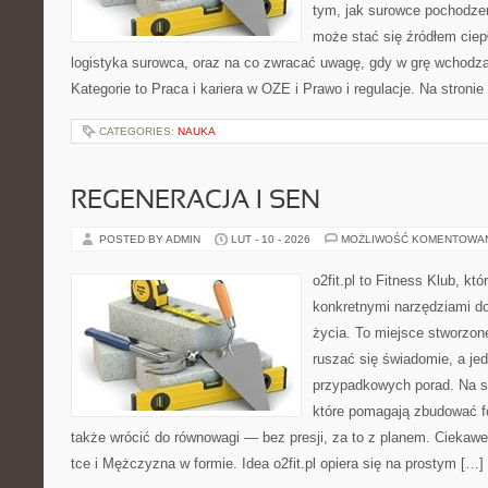
tym, jak surowce pochodzen
może stać się źródłem ciep
logistyka surowca, oraz na co zwracać uwagę, gdy w grę wchodzą
Kategorie to Praca i kariera w OZE i Prawo i regulacje. Na stronie
CATEGORIES:
NAUKA
REGENERACJA I SEN
POSTED BY ADMIN
LUT - 10 - 2026
MOŻLIWOŚĆ KOMENTOWA
o2fit.pl to Fitness Klub, kt
konkretnymi narzędziami do
życia. To miejsce stworzon
ruszać się świadomie, a jed
przypadkowych porad. Na st
które pomagają zbudować f
także wrócić do równowagi — bez presji, za to z planem. Ciekawe 
tce i Mężczyzna w formie. Idea o2fit.pl opiera się na prostym […]