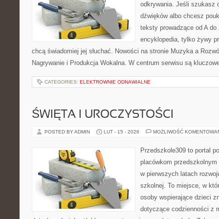
odkrywania. Jeśli szukasz c
dźwięków albo chcesz poukł
teksty prowadzące od A do 
encyklopedia, tylko żywy p
chcą świadomiej jej słuchać. Nowości na stronie Muzyka a Rozwój
Nagrywanie i Produkcja Wokalna. W centrum serwisu są kluczow
CATEGORIES:
ELEKTROWNIE ODNAWIALNE
ŚWIĘTA I UROCZYSTOŚCI
POSTED BY ADMIN
LUT - 15 - 2026
MOŻLIWOŚĆ KOMENTOWA
Przedszkole309 to portal p
placówkom przedszkolnym o
w pierwszych latach rozwoj
szkolnej. To miejsce, w któ
osoby wspierające dzieci z
dotyczące codzienności z 