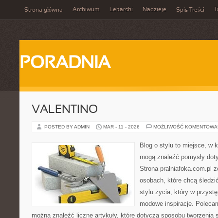
Archiwum
Lekarski
Nadzieje
T
Strona główna
Spis Treści
PORADNIA
VALENTINO
POSTED BY ADMIN
MAR - 11 - 2026
MOŻLIWOŚĆ KOMENTOWA
Blog o stylu to miejsce, w k
mogą znaleźć pomysły doty
Strona pralniafoka.com.pl 
osobach, które chcą śledzić
stylu życia, który w przys
modowe inspiracje. Polecam
można znaleźć liczne artykuły, które dotyczą sposobu tworzenia sty